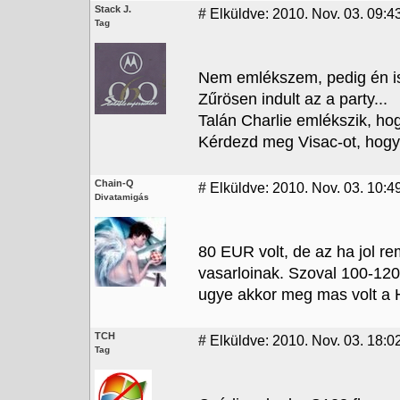
Stack J.
#
Elküldve: 2010. Nov. 03. 09:4
Tag
Nem emlékszem, pedig én is
Zűrösen indult az a party...
Talán Charlie emlékszik, hog
Kérdezd meg Visac-ot, hogy
Chain-Q
#
Elküldve: 2010. Nov. 03. 10:4
Divatamigás
80 EUR volt, de az ha jol reml
vasarloinak. Szoval 100-120
ugye akkor meg mas volt a
TCH
#
Elküldve: 2010. Nov. 03. 18:0
Tag