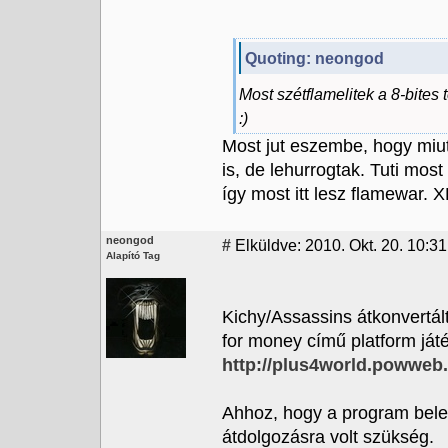
Quoting: neongod
Most szétflamelitek a 8-bite
:)
Most jut eszembe, hogy miut
is, de lehurrogtak. Tuti mo
így most itt lesz flamewar.
neongod
#
Elküldve: 2010. Okt. 20. 10:3
Alapító Tag
Kichy/Assassins átkonvertált
for money című platform ját
http://plus4world.powweb
Ahhoz, hogy a program belef
átdolgozásra volt szükség.