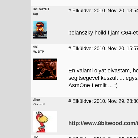
DeToX^DT
#
Elküldve: 2010. Nov. 20. 13:5
Tag
belanszky hoild fijam C64-et
dh1
#
Elküldve: 2010. Nov. 20. 15:5
Mr. DTP
En valami olyat olvastam, 
segitsegevel keszult ... egysz
AsmOne-t emlit ... :)
dino
#
Elküldve: 2010. Nov. 29. 23:3
Kék troll
http://www.8bitwood.com/
dh1