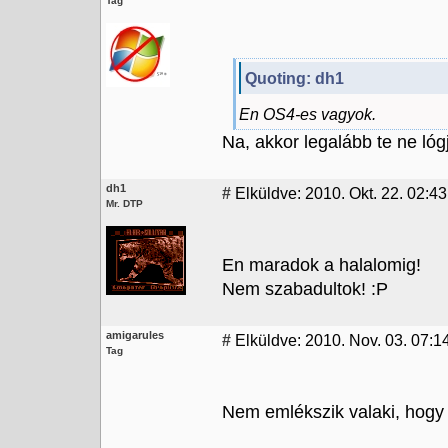
Tag
Quoting: dh1
En OS4-es vagyok.
Na, akkor legalább te ne lóg
dh1
#
Elküldve: 2010. Okt. 22. 02:43
Mr. DTP
En maradok a halalomig!
Nem szabadultok! :P
amigarules
#
Elküldve: 2010. Nov. 03. 07:1
Tag
Nem emlékszik valaki, hogy 