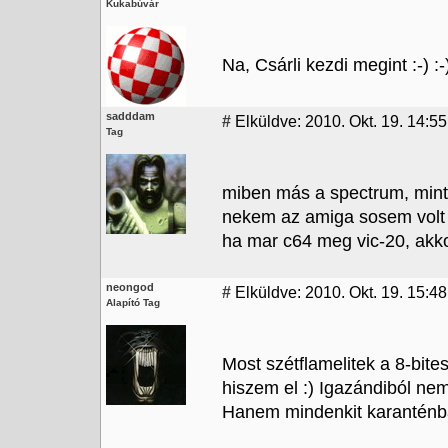
Kukabúvár
Na, Csárli kezdi megint :-) :-
sadddam
#
Elküldve: 2010. Okt. 19. 14:55
Tag
miben más a spectrum, min
nekem az amiga sosem volt 
ha mar c64 meg vic-20, akko
neongod
#
Elküldve: 2010. Okt. 19. 15:4
Alapító Tag
Most szétflamelitek a 8-bit
hiszem el :) Igazándiból ne
Hanem mindenkit karanténba