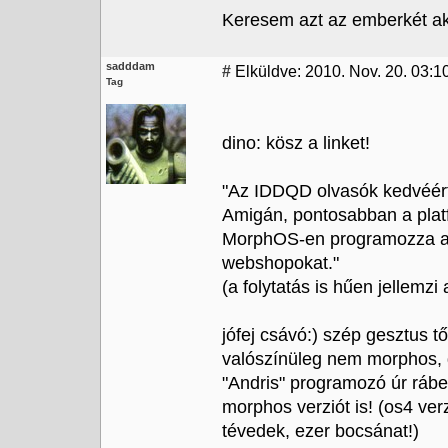
Keresem azt az emberkét aki
sadddam
#
Elküldve: 2010. Nov. 20. 03:1
Tag
dino: kösz a linket!
"Az IDDQD olvasók kedvéért
Amigán, pontosabban a platf
MorphOS-en programozza a k
webshopokat."
(a folytatás is hűen jellemzi 
jófej csávó:) szép gesztus t
valószínüleg nem morphos, d
"Andris" programozó úr rábe
morphos verziót is! (os4 ver
tévedek, ezer bocsánat!)