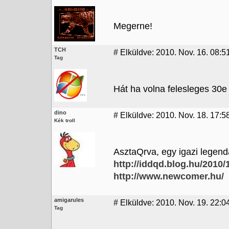
Megerne!
TCH
#
Elküldve: 2010. Nov. 16. 08:5
Tag
Hát ha volna felesleges 30e 
dino
#
Elküldve: 2010. Nov. 18. 17:58
Kék troll
AsztaQrva, egy igazi legend
http://iddqd.blog.hu/2010
http://www.newcomer.hu/
amigarules
#
Elküldve: 2010. Nov. 19. 22:0
Tag