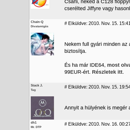
Csárli, neked a C128 floppy
cserélted Jiffyre vagy hason
Chain-Q
#
Elküldve: 2010. Nov. 15. 15:4
Divatamigás
Nekem full gyári minden az 
biztosítja.
És ha már IDE64,
most olv
99EUR-ért.
Részletek itt
.
Stack J.
#
Elküldve: 2010. Nov. 15. 19:5
Tag
Annyit a hülyének is megér 
dh1
#
Elküldve: 2010. Nov. 16. 00:2
Mr. DTP