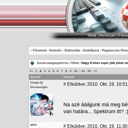
Hírek
|
Archívum
|
Fóru
-
Fórumok
-
Keresés
-
Statisztika
-
Szabályzat
-
Pegasos.hu fóru
forum.amigaspirit.hu
/
Hírek
/
Nagy 8 bites topic (ide jöhet m
<<
.
1
.
2
.
3
.
4
.
5
.
6
.
7
.
8
.
9
.
10
...
61
.
62
.
>>
Szerző
Üzenet
Chain-Q
#
Elküldve: 2010. Okt. 19. 10:51
Divatamigás
Na azé ááájjunk má meg bélá
van határa... Spektrum itt? 
adsr
#
Elküldve: 2010. Okt. 19. 11:30