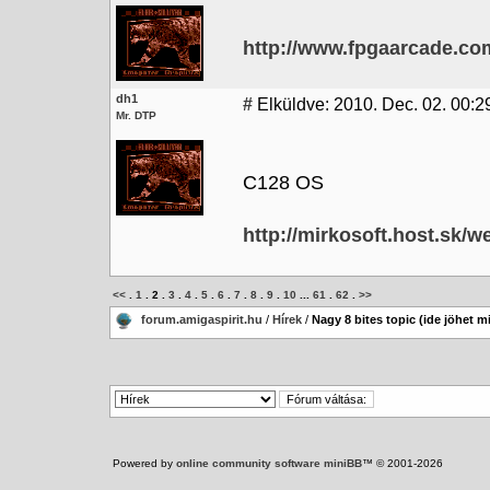
http://www.fpgaarcade.co
dh1
#
Elküldve: 2010. Dec. 02. 00:2
Mr. DTP
C128 OS
http://mirkosoft.host.sk/
<<
.
1
.
2
.
3
.
4
.
5
.
6
.
7
.
8
.
9
.
10
...
61
.
62
.
>>
forum.amigaspirit.hu
/
Hírek
/
Nagy 8 bites topic (ide jöhet m
Powered by
online community software miniBB
™ © 2001-2026