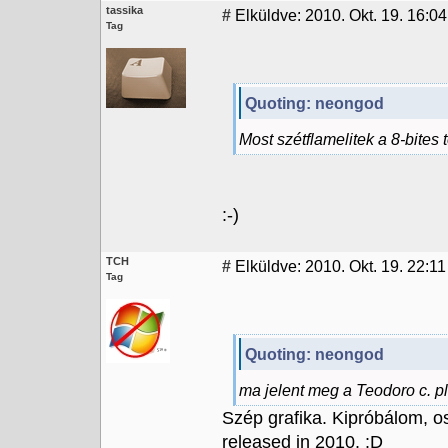
tassika
#
Elküldve: 2010. Okt. 19. 16:04
Tag
Quoting: neongod
Most szétflamelitek a 8-bites t
:-)
TCH
#
Elküldve: 2010. Okt. 19. 22:1
Tag
Quoting: neongod
ma jelent meg a Teodoro c. pl
Szép grafika. Kipróbálom, o
released in 2010. :D