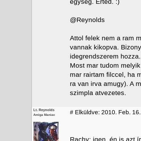
egyseg. Erted. :)
@Reynolds
Attol felek nem a ram 
vannak kikopva. Bizonya
idegrendszerem hozza.
Most mar tudom melyik
mar rairtam filccel, ha
ra van irva amugy). A 
szimpla atvezetes.
Lt. Reynolds
#
Elküldve: 2010. Feb. 16.
Amiga Maniac
Rachy: igen, én is azt 