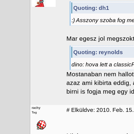
Quoting: dh1
:) Asszony szoba fog meg
Mar egesz jol megszokt
Quoting: reynolds
dino: hova lett a class
Mostanaban nem hallott
azaz ami kibirta eddig,
birni is fogja meg egy 
rachy
#
Elküldve: 2010. Feb. 15.
Tag