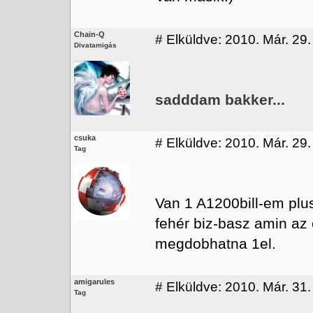
Chain-Q
#
Elküldve: 2010. Már. 29.
Divatamigás
sadddam bakker...
csuka
#
Elküldve: 2010. Már. 29.
Tag
Van 1 A1200bill-em plu
fehér biz-basz amin az
megdobhatna 1el.
amigarules
#
Elküldve: 2010. Már. 31.
Tag