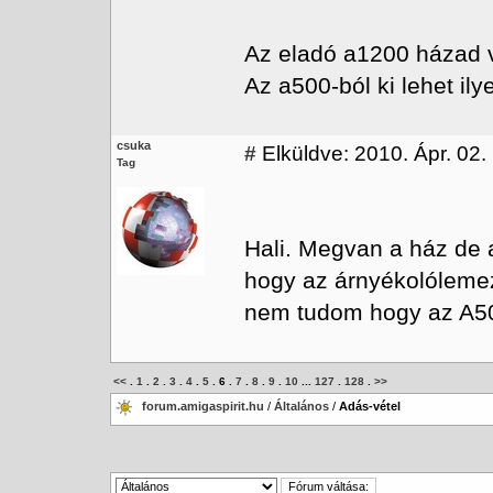
Az eladó a1200 házad v
Az a500-ból ki lehet ily
csuka
#
Elküldve: 2010. Ápr. 02.
Tag
Hali. Megvan a ház de a
hogy az árnyékolólemez
nem tudom hogy az A500
<<
.
1
.
2
.
3
.
4
.
5
.
6
.
7
.
8
.
9
.
10
...
127
.
128
.
>>
forum.amigaspirit.hu
/
Általános
/
Adás-vétel