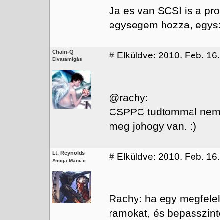
Ja es van SCSI is a pr
egysegem hozza, egysz
Chain-Q
#
Elküldve: 2010. Feb. 16.
Divatamigás
@rachy:
CSPPC tudtommal nem k
meg johogy van. :)
Lt. Reynolds
#
Elküldve: 2010. Feb. 16.
Amiga Maniac
Rachy: ha egy megfelel
ramokat, és bepasszint