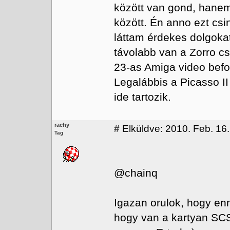
között van gond, hanem 
között. Én anno ezt csi
láttam érdekes dolgoka
távolabb van a Zorro cs
23-as Amiga video bef
Legalábbis a Picasso II 
ide tartozik.
rachy
#
Elküldve: 2010. Feb. 16.
Tag
@chainq
Igazan orulok, hogy enn
hogy van a kartyan SCS