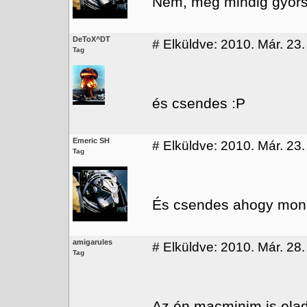
Nem, meg mindig gyors
DeToX^DT
#
Elküldve: 2010. Már. 23.
Tag
és csendes :P
Emeric SH
#
Elküldve: 2010. Már. 23.
Tag
És csendes ahogy monda
amigarules
#
Elküldve: 2010. Már. 28.
Tag
Az én macminim is ela