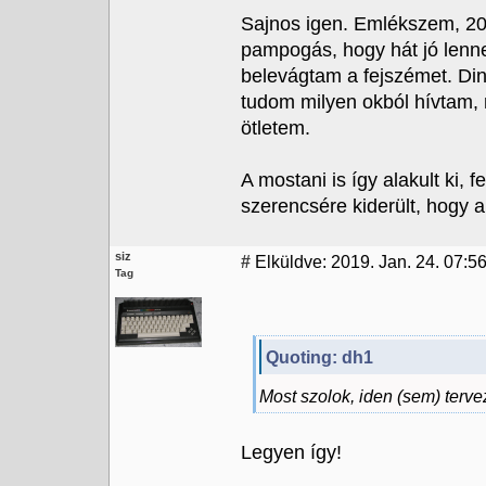
Sajnos igen. Emlékszem, 2
pampogás, hogy hát jó lenne
belevágtam a fejszémet. Din
tudom milyen okból hívtam, 
ötletem.
A mostani is így alakult ki
szerencsére kiderült, hogy a
siz
#
Elküldve: 2019. Jan. 24. 07:5
Tag
Quoting: dh1
Most szolok, iden (sem) terv
Legyen így!