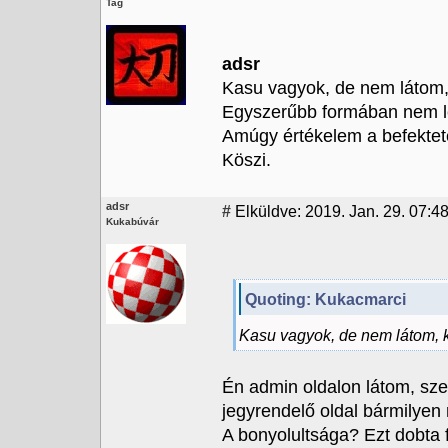
Tag
adsr
Kasu vagyok, de nem látom, k
Egyszerűbb formában nem le
Amúgy értékelem a befektete
Köszi.
adsr
#
Elküldve: 2019. Jan. 29. 07:4
Kukabúvár
Quoting: Kukacmarci
Kasu vagyok, de nem látom, ki
Én admin oldalon látom, sze
jegyrendelő oldal bármilyen
A bonyolultsága? Ezt dobta 