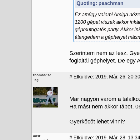
Quoting: peachman
Ez amúgy valami Amiga nézeg
1200 gépet viszek akkor in
gépmutogatós party. Akkor i
átengedem a géphelyet másn
Szerintem nem az lesz. Gyere
foglaltál géphelyet. De egy A6
thomas^sd
#
Elküldve: 2019. Már. 26. 20:3
Tag
Mar nagyon varom a talalkoz
Ha mást nem akkor tápot, 06
Gyerkőcöt lehet vinni?
adsr
#
Elküldve: 2019. Már. 28. 13:3