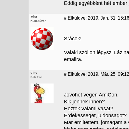
Eddig egyébként hét ember j
adsr
#
Elküldve: 2019. Jan. 31. 15:1
Kukabúvár
Srácok!
Valaki szóljon légyszi Lázi
emailra.
dino
#
Elküldve: 2019. Már. 25. 09:12
Kék troll
Jovohet vegen AmiCon.
Kik jonnek innen?
Hoztok valami vasat?
Erdekesseget, ujdonsagot?
Mar emlitettem, jomagam a C