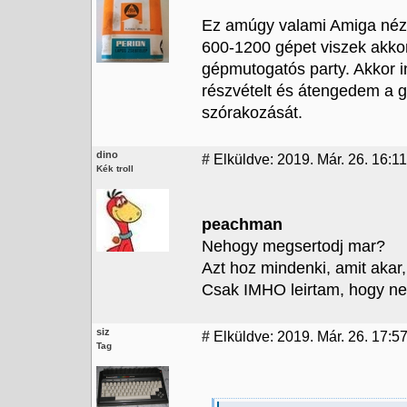
Ez amúgy valami Amiga néze
600-1200 gépet viszek akk
gépmutogatós party. Akkor 
részvételt és átengedem a
szórakozását.
dino
#
Elküldve: 2019. Már. 26. 16:11
Kék troll
peachman
Nehogy megsertodj mar?
Azt hoz mindenki, amit akar,
Csak IMHO leirtam, hogy nek
siz
#
Elküldve: 2019. Már. 26. 17:5
Tag