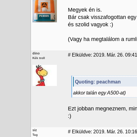
Megyek én is.
Bár csak visszafogottan egy t
és szolid vagyok :)
(Vagy ha megtalálom a ruml
dino
#
Elküldve: 2019. Már. 26. 09:4
Kék troll
Quoting: peachman
akkor talán egy A500-at)
Ezt jobban megneznem, mint 
:)
siz
#
Elküldve: 2019. Már. 26. 10:1
Tag