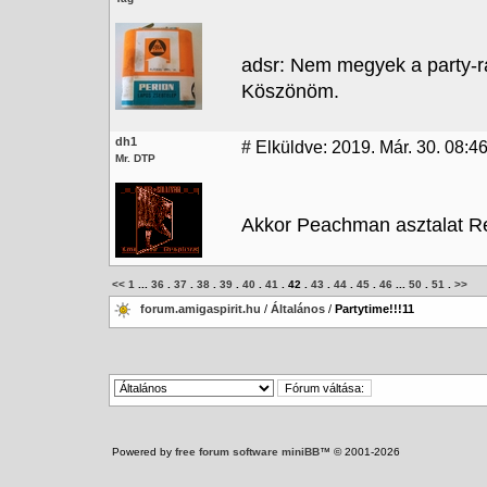
adsr: Nem megyek a party-r
Köszönöm.
dh1
#
Elküldve: 2019. Már. 30. 08:4
Mr. DTP
Akkor Peachman asztalat R
<<
1
...
36
.
37
.
38
.
39
.
40
.
41
.
42
.
43
.
44
.
45
.
46
...
50
.
51
.
>>
forum.amigaspirit.hu
/
Általános
/
Partytime!!!11
Powered by
free forum software miniBB
™ © 2001-2026