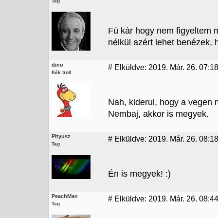
Tag
Fú kár hogy nem figyeltem m
nélkül azért lehet benézek,
dino
#
Elküldve: 2019. Már. 26. 07:1
Kék troll
Nah, kiderul, hogy a vegen 
Nembaj, akkor is megyek.
Pityusz
#
Elküldve: 2019. Már. 26. 08:1
Tag
Én is megyek! :)
PeachMan
#
Elküldve: 2019. Már. 26. 08:4
Tag