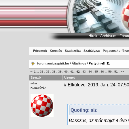
Hírek
|
Archívum
|
Fóru
-
Fórumok
-
Keresés
-
Statisztika
-
Szabályzat
-
Pegasos.hu fóru
forum.amigaspirit.hu
/
Általános
/
Partytime!!!11
<<
1
...
36
.
37
.
38
.
39
.
40
.
41
.
42
.
43
.
44
.
45
.
46
...
50
.
51
.
>>
Szerző
Üzenet
adsr
#
Elküldve: 2019. Jan. 24. 07:5
Kukabúvár
Quoting: siz
Basszus, az már majd' 4 éve 