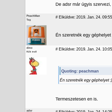
De adsr már úgyis szervezi, 
PeachMan
#
Elküldve: 2019. Jan. 24. 09:5
Tag
Én szeretnék egy géphelyet 
dino
#
Elküldve: 2019. Jan. 24. 10:0
Kék troll
Quoting: peachman
Én szeretnék egy géphelyet :
Termeszetesen en is.
adsr
#
Elküldve: 2019. Jan. 24. 14:25