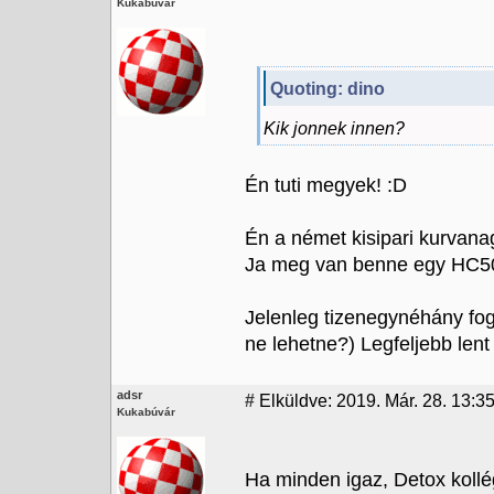
Kukabúvár
Quoting: dino
Kik jonnek innen?
Én tuti megyek! :D
Én a német kisipari kurvana
Ja meg van benne egy HC500
Jelenleg tizenegynéhány fogl
ne lehetne?) Legfeljebb len
adsr
#
Elküldve: 2019. Már. 28. 13:3
Kukabúvár
Ha minden igaz, Detox koll