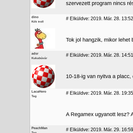
szervezett program nincs ré
dino
#
Elküldve: 2019. Már. 28. 13:52
Kék troll
Tok jol hangzik, mikor lehet 
adsr
#
Elküldve: 2019. Már. 28. 14:5
Kukabúvár
10-18-ig van nyitva a placc,
LacaHero
#
Elküldve: 2019. Már. 28. 19:3
Tag
A Regamex ugyanott lesz? A
PeachMan
#
Elküldve: 2019. Már. 29. 16:5
Tag