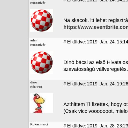
Kukabúvár
Na skacok, itt lehet regisztr
https://www.eventbrite.c
adsr
#
Elküldve: 2019. Jan. 24. 15:1
Kukabúvár
Dínó bácsi az első Hivatalos
szavatosságú vállveregetés.
dino
#
Elküldve: 2019. Jan. 24. 19:2
Kék troll
Azthittem Ti fizettek, hogy ot
(Csak vicc vooooooot, mielo
Kukacmarci
#
Elküldve: 2019. Jan. 28. 23:2