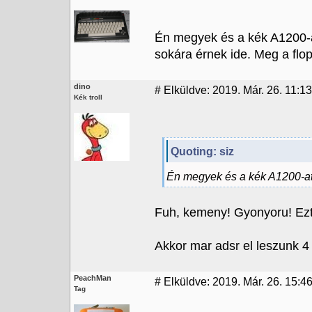
Én megyek és a kék A1200-a
sokára érnek ide. Meg a flo
dino
#
Elküldve: 2019. Már. 26. 11:13
Kék troll
Quoting: siz
Én megyek és a kék A1200-a
Fuh, kemeny! Gyonyoru! Ez
Akkor mar adsr el leszunk 4 
PeachMan
#
Elküldve: 2019. Már. 26. 15:4
Tag