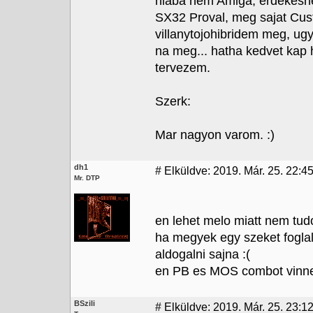
hiaba nem Amiga, erdekesne
SX32 Proval, meg sajat Cus
villanytojohibridem meg, ug
na meg... hatha kedvet kap h
tervezem.
Szerk:
Mar nagyon varom. :)
dh1
#
Elküldve: 2019. Már. 25. 22:4
Mr. DTP
en lehet melo miatt nem tud
ha megyek egy szeket foglal
aldogalni sajna :(
en PB es MOS combot vinn
BSzili
#
Elküldve: 2019. Már. 25. 23:1