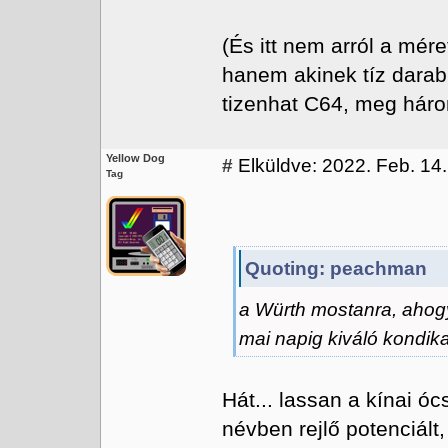
(És itt nem arról a mé
hanem akinek tíz darab
tizenhat C64, meg három
Yellow Dog
#
Elküldve: 2022. Feb. 14.
Tag
Quoting: peachman
a Würth mostanra, ahogy
mai napig kiváló kondik
Hát... lassan a kínai óc
névben rejlő potenciált,