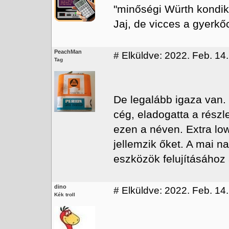
"minőségi Würth kondikk
Jaj, de vicces a gyerkőc
PeachMan
#
Elküldve: 2022. Feb. 14.
Tag
De legalább igaza van.
cég, eladogatta a részl
ezen a néven. Extra lo
jellemzik őket. A mai n
eszközök felujításához 
dino
#
Elküldve: 2022. Feb. 14.
Kék troll