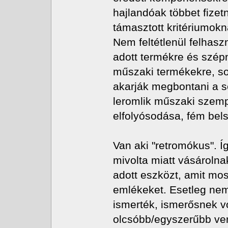
hajlandóak többet fizetn
támasztott kritériumokn
Nem feltétlenül felhasz
adott termékre és szépn
műszaki termékekre, sok
akarják megbontani a sé
leromlik műszaki szempo
elfolyósodása, fém bel
Van aki "retromókus". Í
mivolta miatt vásárolna
adott eszközt, amit mo
emlékeket. Esetleg nem
ismerték, ismerősnek v
olcsóbb/egyszerűbb verz