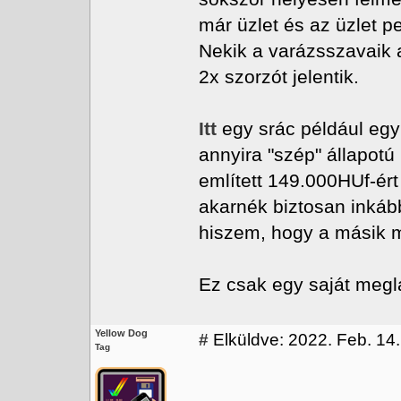
már üzlet és az üzlet pe
Nekik a varázsszavaik a
2x szorzót jelentik.
Itt
egy srác például egy
annyira "szép" állapotú
említett 149.000HUf-ért
akarnék biztosan inká
hiszem, hogy a másik 
Ez csak egy saját megl
Yellow Dog
#
Elküldve: 2022. Feb. 14.
Tag