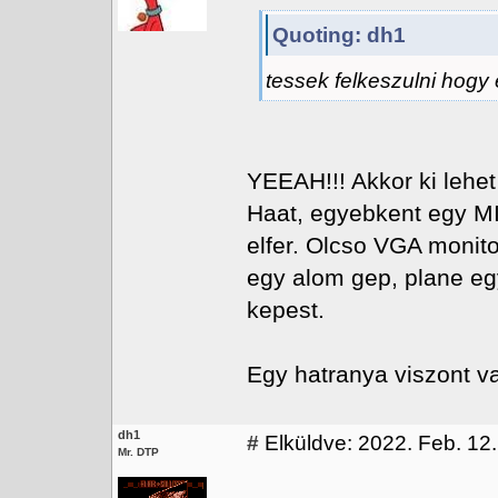
Quoting: dh1
tessek felkeszulni hogy 
YEEAH!!! Akkor ki lehet 
Haat, egyebkent egy MI
elfer. Olcso VGA monit
egy alom gep, plane eg
kepest.
Egy hatranya viszont van
dh1
#
Elküldve: 2022. Feb. 12.
Mr. DTP