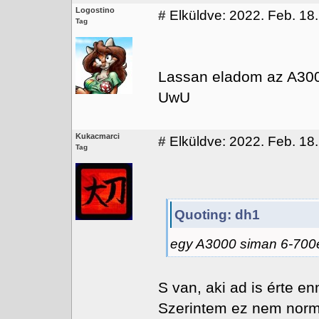
Logostino
#
Elküldve: 2022. Feb. 18.
Tag
Lassan eladom az A300
UwU
Kukacmarci
#
Elküldve: 2022. Feb. 18.
Tag
Quoting: dh1
egy A3000 siman 6-700e 
S van, aki ad is érte en
Szerintem ez nem normá