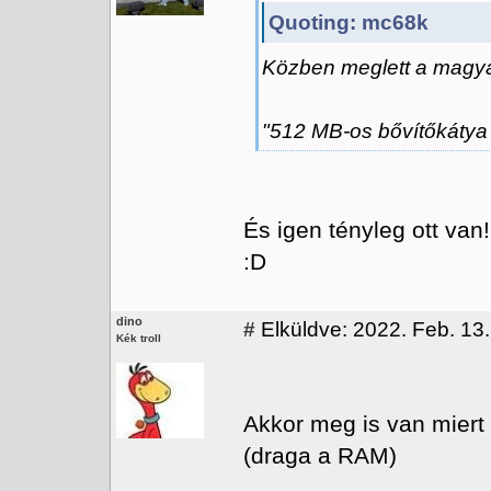
Quoting: mc68k
Közben meglett a magya
"512 MB-os bővítőkátya
És igen tényleg ott van!
:D
dino
#
Elküldve: 2022. Feb. 13.
Kék troll
Akkor meg is van miert 
(draga a RAM)