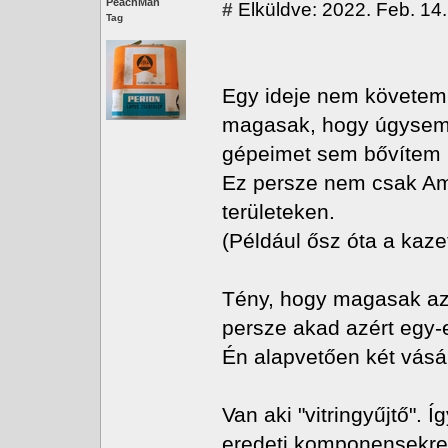
PeachMan
#
Elküldve: 2022. Feb. 14
Tag
Egy ideje nem követem 
magasak, hogy úgysem 
gépeimet sem bővítem 
Ez persze nem csak Am
területeken.
(Például ősz óta a kaz
Tény, hogy magasak az
persze akad azért egy-e
Én alapvetően két vásá
Van aki "vitringyűjtő". 
eredeti komponensekre