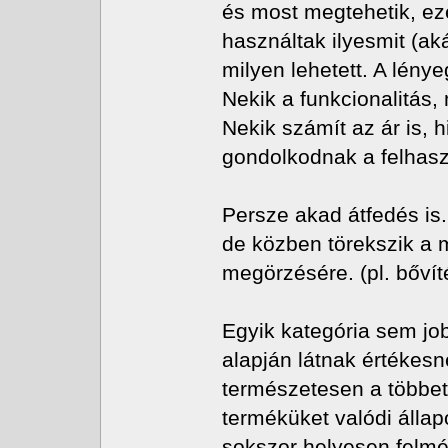
és most megtehetik, e
használtak ilyesmit (aká
milyen lehetett. A lény
Nekik a funkcionalitás
Nekik számít az ár is, 
gondolkodnak a felhas
Persze akad átfedés is.
de közben törekszik a m
megörzésére. (pl. bővíté
Egyik kategória sem j
alapján látnak értékes
természetesen a többet 
terméküket valódi állap
sokszor helyesen felmé