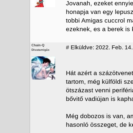
Jovanah, ezeket ennyie
honapja van egy lepusztu
tobbi Amigas cuccrol ma
ezeknek, es a berek is 
Chain-Q
#
Elküldve: 2022. Feb. 14.
Divatamigás
Hát azért a százötvenet
tartom, még külföldi s
ötszázast venni perifér
bővitő vadiújan is kap
Még dobozos is van, am
hasonló összeget, de k