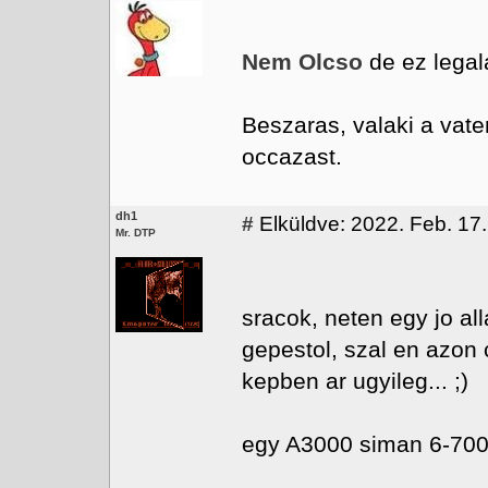
Nem Olcso
de ez legala
Beszaras, valaki a vate
occazast.
dh1
#
Elküldve: 2022. Feb. 17.
Mr. DTP
sracok, neten egy jo a
gepestol, szal en azon
kepben ar ugyileg... ;)
egy A3000 siman 6-700e