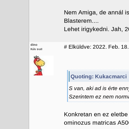
Nem Amiga, de annál is
Blasterem....
Lehet irigykedni. Jah,
dino
#
Elküldve: 2022. Feb. 18.
Kék troll
Quoting: Kukacmarci
S van, aki ad is érte enn
Szerintem ez nem normál
Konkretan en ez eletbe 
ominozus matricas A50