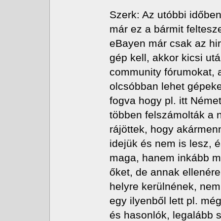
Szerk: Az utóbbi időbe
már ez a bármit feltes
eBayen már csak az hird
gép kell, akkor kicsi u
community fórumokat, a
olcsóbban lehet gépeke
fogva hogy pl. itt Néme
többen felszámolták a 
rájöttek, hogy akármenn
idejük és nem is lesz, é
maga, hanem inkább me
őket, de annak ellenére
helyre kerülnének, ne
egy ilyenből lett pl. m
és hasonlók, legalább 