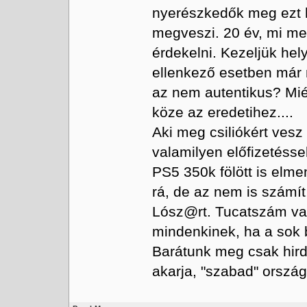
nyerészkedők meg ezt ha
megveszi. 20 év, mi me
érdekelni. Kezeljük hel
ellenkező esetben már 
az nem autentikus? Mié
köze az eredetihez....
Aki meg csiliókért vesz
valamilyen előfizetésse
PS5 350k fölött is elme
rá, de az nem is számít
Lósz@rt. Tucatszám van
mindenkinek, ha a sok 
Barátunk meg csak hird
akarja, "szabad" ország