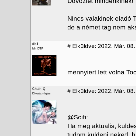
Üdvözlet mindenkinek!
Nincs valakinek eladó 
de a német tag nem akar
dh1
#
Elküldve: 2022. Már. 08.
Mr. DTP
mennyiert lett volna To
Chain-Q
#
Elküldve: 2022. Már. 08.
Divatamigás
@Scifi:
Ha meg aktualis, kulde
tudom kuldeni neked, 