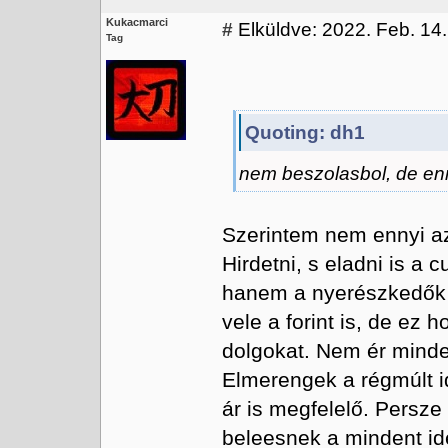
Kukacmarci
#
Elküldve: 2022. Feb. 14.
Tag
Quoting: dh1
nem beszolasbol, de enn
Szerintem nem ennyi az 
Hirdetni, s eladni is a 
hanem a nyerészkedők v
vele a forint is, de ez h
dolgokat. Nem ér minde
Elmerengek a régmúlt i
ár is megfelelő. Persz
beleesnek a mindent i