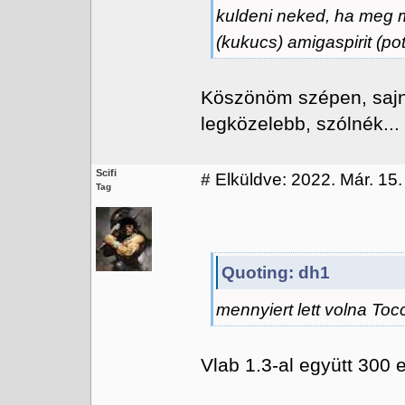
kuldeni neked, ha meg m
(kukucs) amigaspirit (pot
Köszönöm szépen, sajno
legközelebb, szólnék...
Scifi
#
Elküldve: 2022. Már. 15. 
Tag
Quoting: dh1
mennyiert lett volna Toc
Vlab 1.3-al együtt 300 