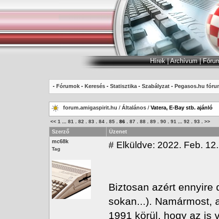
Hírek
|
Archívum
|
Fóru
-
Fórumok
-
Keresés
-
Statisztika
-
Szabályzat
-
Pegasos.hu fóru
forum.amigaspirit.hu
/
Általános
/
Vatera, E-Bay stb. ajánló
<<
1
...
81
.
82
.
83
.
84
.
85
.
86
.
87
.
88
.
89
.
90
.
91
...
92
.
93
.
>>
Szerző
Üzenet
mc68k
#
Elküldve: 2022. Feb. 12.
Tag
Biztosan azért ennyire d
sokan...). Namármost, 
1991 körül, hogy az is v