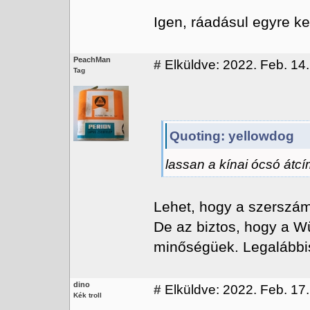
Igen, ráadásul egyre ke
PeachMan
#
Elküldve: 2022. Feb. 14
Tag
Quoting: yellowdog
lassan a kínai ócsó átcí
Lehet, hogy a szerszá
De az biztos, hogy a Wü
minőségüek. Legalábbi
dino
#
Elküldve: 2022. Feb. 17.
Kék troll