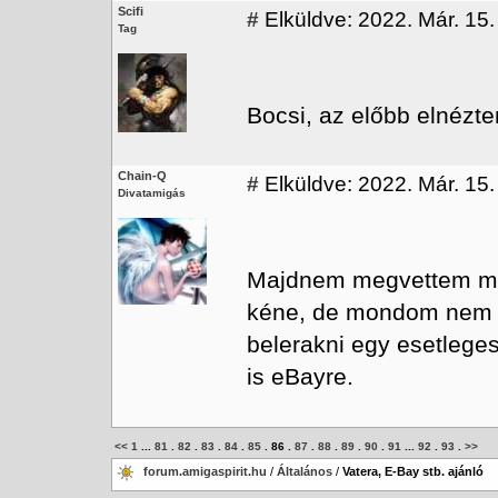
Scifi
#
Elküldve: 2022. Már. 15.
Tag
Bocsi, az előbb elnézte
Chain-Q
#
Elküldve: 2022. Már. 15.
Divatamigás
Majdnem megvettem miko
kéne, de mondom nem í
belerakni egy esetlege
is eBayre.
<<
1
...
81
.
82
.
83
.
84
.
85
.
86
.
87
.
88
.
89
.
90
.
91
...
92
.
93
.
>>
forum.amigaspirit.hu
/
Általános
/
Vatera, E-Bay stb. ajánló