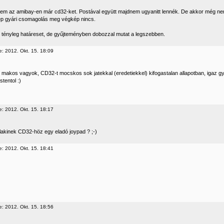
em az amibay-en már cd32-ket. Postával együtt majdnem ugyanitt lennék. De akkor még nem 
ép gyári csomagolás meg végkép nincs.
tényleg határeset, de gyűjteményben dobozzal mutat a legszebben.
e: 2012. Okt. 15. 18:09
 makos vagyok, CD32-t mocskos sok jatekkal (eredetiekkel) kifogastalan allapotban, igaz gy
stentol :)
e: 2012. Okt. 15. 18:17
lakinek CD32-höz egy eladó joypad ? ;-)
e: 2012. Okt. 15. 18:41
e: 2012. Okt. 15. 18:56