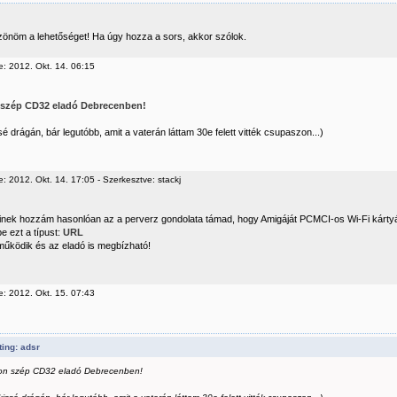
önöm a lehetőséget! Ha úgy hozza a sors, akkor szólok.
e: 2012. Okt. 14. 06:15
szép CD32 eladó Debrecenben!
sé drágán, bár legutóbb, amit a vaterán láttam 30e felett vitték csupaszon...)
: 2012. Okt. 14. 17:05 - Szerkesztve: stackj
inek hozzám hasonlóan az a perverz gondolata támad, hogy Amigáját PCMCI-os Wi-Fi kártyá
e ezt a típust:
URL
űködik és az eladó is megbízható!
e: 2012. Okt. 15. 07:43
ing: adsr
on szép CD32 eladó Debrecenben!