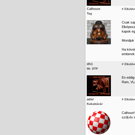
Calhoun
#
Elküldv
Tag
Csak saj
Elképesz
kapok eg
Mondjuk 
Ha követ
emberek
dh1
#
Elküldv
Mr. DTP
En eddig 
Ram, VLa
adsr
#
Elküldv
Kukabúvár
Calhoun!
szólj és 