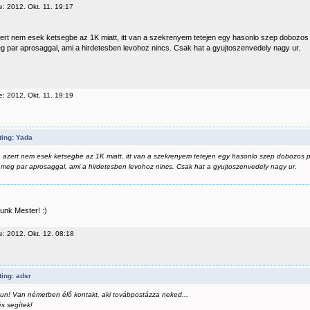
e: 2012. Okt. 11. 19:17
ert nem esek ketsegbe az 1K miatt, itt van a szekrenyem tetejen egy hasonlo szep dobozos pe
g par aprosaggal, ami a hirdetesben levohoz nincs. Csak hat a gyujtoszenvedely nagy ur.
e: 2012. Okt. 11. 19:19
ting: Yada
 azert nem esek ketsegbe az 1K miatt, itt van a szekrenyem tetejen egy hasonlo szep dobozos pe
 meg par aprosaggal, ami a hirdetesben levohoz nincs. Csak hat a gyujtoszenvedely nagy ur.
unk Mester! :)
e: 2012. Okt. 12. 08:18
ing: adsr
un! Van németben élő kontakt, aki továbpostázza neked...
és segítek!