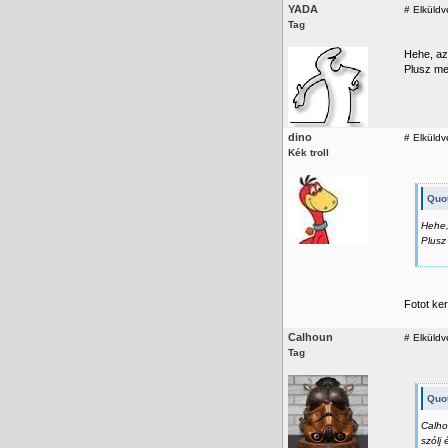
YADA
#
Elküldv
Tag
Hehe, az
Plusz me
dino
#
Elküldv
Kék troll
Quo
Hehe,
Plusz
Fotot ker
Calhoun
#
Elküldv
Tag
Quot
Calho
szólj 