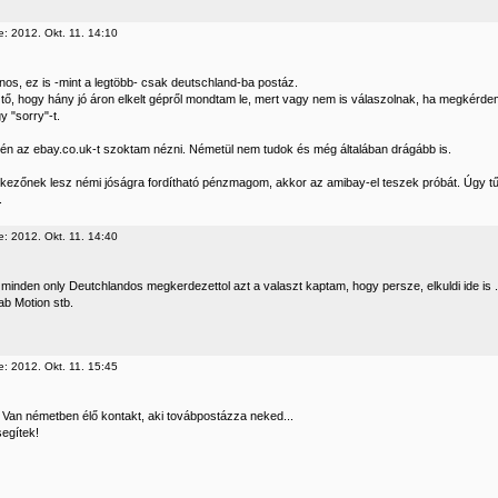
e: 2012. Okt. 11. 14:10
nos, ez is -mint a legtöbb- csak deutschland-ba postáz.
tő, hogy hány jó áron elkelt gépről mondtam le, mert vagy nem is válaszolnak, ha megkérdem
y "sorry"-t.
én az ebay.co.uk-t szoktam nézni. Németül nem tudok és még általában drágább is.
kezőnek lesz némi jóságra fordítható pénzmagom, akkor az amibay-el teszek próbát. Úgy tű
.
e: 2012. Okt. 11. 14:40
minden only Deutchlandos megkerdezettol azt a valaszt kaptam, hogy persze, elkuldi ide is ... 
b Motion stb.
e: 2012. Okt. 11. 15:45
 Van németben élő kontakt, aki továbpostázza neked...
segítek!