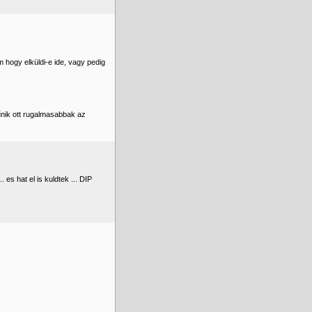
 hogy elküldi-e ide, vagy pedig
nik ott rugalmasabbak az
es hat el is kuldtek ... DIP