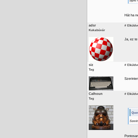
(igaz
Hát ha n
adsr
#
Elküldv
Kukabúvár
Ja, ez te
siz
#
Elküldv
Tag
Szerinte
Calhoun
#
Elküldv
Tag
Quot
Szeri
Pontosan