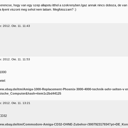
erencse, hogy van egy szep allapotu itthol a szekrenyben.Igaz annak nincs doboza, de van bil
a ilyent viszont meg sehol nem lattam. Megfotozzam? :)
e: 2012. Okt. 11. 11:43
e: 2012. Okt. 11. 11:53
1000
etel:
www.ebay.de/itm/Amiga-1000-Replacement-Phoenix-3000-4000-technik-sehr-selten-v er
sische_Computer&hash=item1c2bd44125
e: 2012. Okt. 11. 13:21
 CD32
www.ebay.de/itm/Commodore-Amiga-CD32-OHNE-Zubehor-/300792317934?pt=DE_Kon