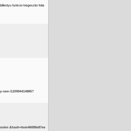
lentyu funkcio kiegeszito folia
y-rare-/120994414885?
solen &hash=item46089e87ee