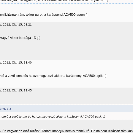
 kissé drágán, bár legutóbb, amit a vaterán láttam 30e felett vitték csupaszon...)
em licitáltnak rám, akkor ugrott a karácsonyi ACA500-asom :)
e: 2012. Okt. 15. 08:21
 vagy? Akkor is drága :-D ;-)
e: 2012. Okt. 15. 13:40
m ő a vevő lenne és ha ezt megveszi, akkor a karácsonyi ACA500 ugrik. ;)
e: 2012. Okt. 15. 13:45
ing: siz
ntem ő a vevő lenne és ha ezt megveszi, akkor a karácsonyi ACA500 ugrik. ;)
. Én vagyok az első licitálót. Többet mondjuk nem is tennék rá. De ha nem licitálnak rám, ak