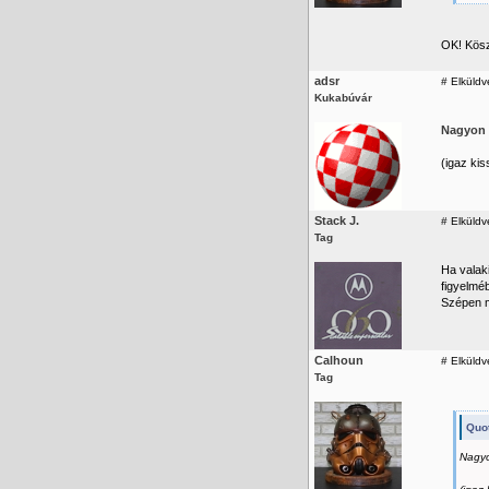
OK! Kösz
adsr
#
Elküldv
Kukabúvár
Nagyon 
(igaz kis
Stack J.
#
Elküldve
Tag
Ha valak
figyelméb
Szépen m
Calhoun
#
Elküldv
Tag
Quot
Nagy