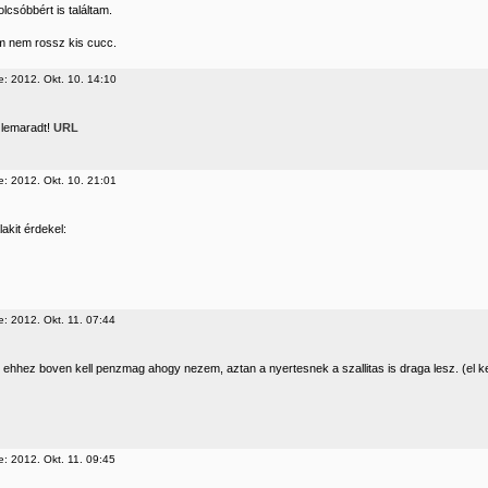
 olcsóbbért is találtam.
m nem rossz kis cucc.
e: 2012. Okt. 10. 14:10
. lemaradt!
URL
e: 2012. Okt. 10. 21:01
akit érdekel:
e: 2012. Okt. 11. 07:44
 ehhez boven kell penzmag ahogy nezem, aztan a nyertesnek a szallitas is draga lesz. (el 
e: 2012. Okt. 11. 09:45