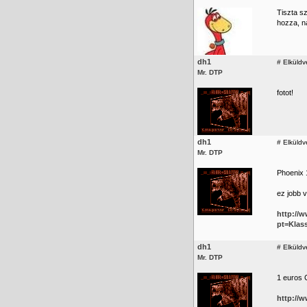
Tiszta sz
hozza, n
dh1
#
Elküldv
Mr. DTP
fotot!
dh1
#
Elküldv
Mr. DTP
Phoenix 
ez jobb v
http://
pt=Klas
dh1
#
Elküldv
Mr. DTP
1 euros
http://