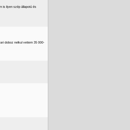
is ilyen szép állapotú és
ari doboz nelkul vettem 35 000-