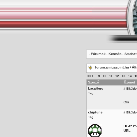
-
Fórumok
-
Keresés
-
Statiszt
forum.amigaspirit.hu
/
Ált
<<
1
...
9
.
10
.
11
.
12
.
13
.
14
.
1
Szerző
Üzenet
LacaHero
#
Elküldv
Tag
Oki
chiptune
#
Elküldv
Tag
Hi! Az imé
URL