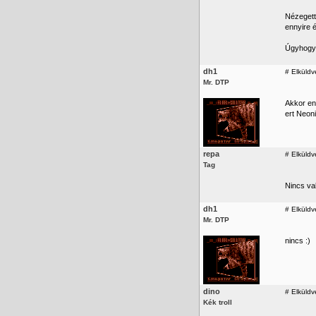
Nézegett
ennyire 
Úgyhogy 
dh1
#
Elküldv
Mr. DTP
Akkor en
ert Neoni
repa
#
Elküldv
Tag
Nincs va
dh1
#
Elküldv
Mr. DTP
nincs :)
dino
#
Elküldv
Kék troll