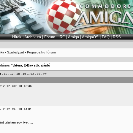
Hírek
|
Archívum
|
Fórum
|
IRC
|
Amiga
|
AmigaOS
|
FAQ
|
RSS
ika
-
Szabályzat
-
Pegasos.hu fórum
alános
/
Vatera, E-Bay stb. ajánló
5
.
16
.
17
.
18
.
19
...
92
.
93
.
>>
e: 2012. Okt. 10. 13:36
e: 2012. Okt. 10. 14:01
nt találtam egy ilyet.....