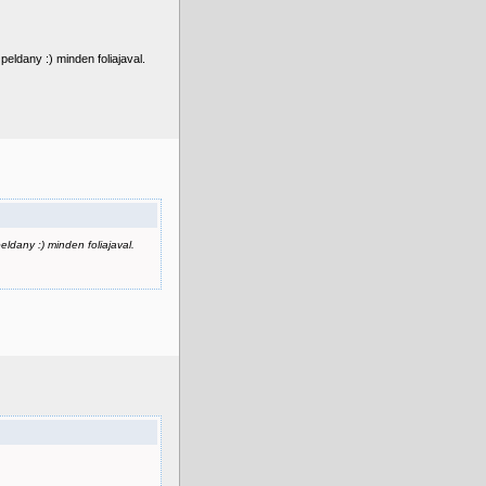
ldany :) minden foliajaval.
ldany :) minden foliajaval.