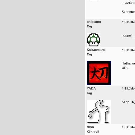
....aztán
Szerinte
chiptune
#
Elküldv
Tag
hoppá!..
Kukacmarci
#
Elküldv
Tag
Hátha val
URL
YADA
#
Elküldv
Tag
Szep 1K,
dino
#
Elküldv
Kék troll