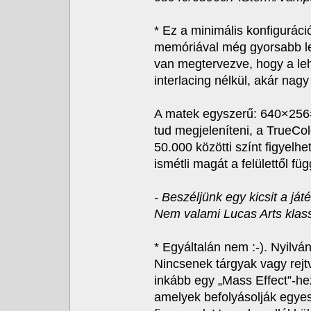
* Ez a minimális konfigurác
memóriával még gyorsabb le
van megtervezve, hogy a le
interlacing nélkül, akár na
A matek egyszerű: 640×256=
tud megjeleníteni, a TrueCo
50.000 közötti színt figyel
ismétli magát a felülettől fü
- Beszéljünk egy kicsit a ját
Nem valami Lucas Arts klas
* Egyáltalán nem :-). Nyilvá
Nincsenek tárgyak vagy rejtv
inkább egy „Mass Effect”-he
amelyek befolyásolják egyes