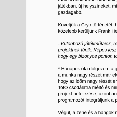
játékban, új helyszíneket, 
gazdagabb.
Követjük a Cryo történetét,
közelebb kerüljünk Frank H
- Különböző játékműfajok, r
projektnek tűnik. Képes lesz
hogy egy bizonyos ponton t
* Hónapok óta dolgozom a gr
a munka nagy részét már e
hogy az időm nagy részét err
TotO csodálatra méltó és m
projekt befejezése, azonban
programozót integráljunk a 
Végül, a zene és a hangok