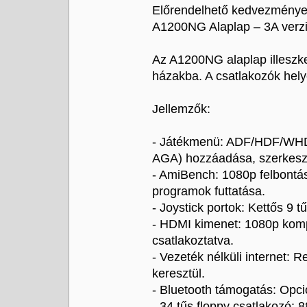
Előrendelhető kedvezményes
A1200NG Alaplap – 3A verz
Az A1200NG alaplap illeszked
házakba. A csatlakozók helye
Jellemzők:
- Játékmenü: ADF/HDF/WHD
AGA) hozzáadása, szerkeszt
- AmiBench: 1080p felbontá
programok futtatása.
- Joystick portok: Kettős 9 
- HDMI kimenet: 1080p kompa
csatlakoztatva.
- Vezeték nélküli internet:
keresztül.
- Bluetooth támogatás: Opci
- 34 tűs floppy csatlakozó: