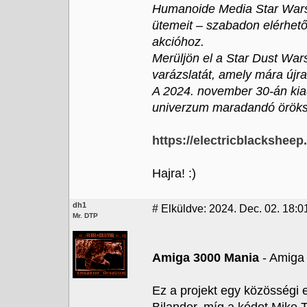
Humanoide Media Star Wars
ütemeit – szabadon elérhető
akcióhoz.
Merüljön el a Star Dust Wars
varázslatát, amely mára újra
A 2024. november 30-án kia
univerzum maradandó öröks
https://electricblacksheep.
Hajra! :)
dh1
#
Elküldve: 2024. Dec. 02. 18:0
Mr. DTP
Amiga 3000 Mania
- Amiga
Ez a projekt egy közösségi