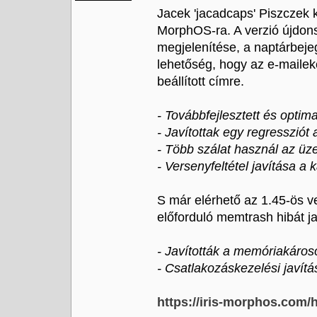
Jacek 'jacadcaps' Piszczek k
MorphOS-ra. A verzió újdons
megjelenítése, a naptárbeje
lehetőség, hogy az e-mailek
beállított címre.
- Továbbfejlesztett és optima
- Javítottak egy regressziót
- Több szálat használ az üze
- Versenyfeltétel javítása a
S már elérhető az 1.45-ös v
előforduló memtrash hibát ja
- Javították a memóriakároso
- Csatlakozáskezelési javítá
https://iris-morphos.com/h