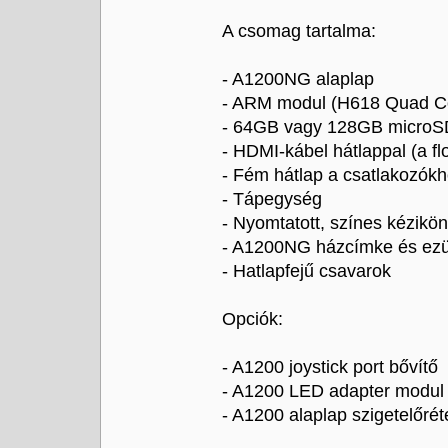
A csomag tartalma:
- A1200NG alaplap
- ARM modul (H618 Quad 
- 64GB vagy 128GB microS
- HDMI-kábel hátlappal (a fl
- Fém hátlap a csatlakozók
- Tápegység
- Nyomtatott, színes kézikö
- A1200NG házcímke és ezüs
- Hatlapfejű csavarok
Opciók:
- A1200 joystick port bővítő
- A1200 LED adapter modul
- A1200 alaplap szigetelőrét