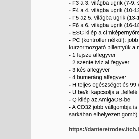
- F3 a 3. világba ugrik (7-9.
- F4 a 4. világba ugrik (10-1
- F5 az 5. világba ugrik (13
- F6 a 6. világba ugrik (16-1
- ESC kilép a címképernyőr
- PC (kontroller nélkül): job
kurzormozgató billentyűk a
- 1 fejsze alfegyver
- 2 szenteltvíz al-fegyver
- 3 kés alfegyver
- 4 bumeráng alfegyver
- H teljes egészséget és 99 
- U be/ki kapcsolja a „felfel
- Q kilép az AmigaOS-be
- A CD32 jobb vállgombja is
sarkában elhelyezett gomb).
https://danteretrodev.itch