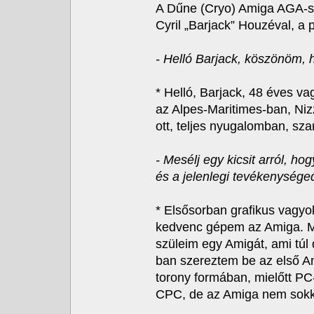
A Dűne (Cryo) Amiga AGA-s 
Cyril „Barjack” Houzéval, a p
- Helló Barjack, köszönöm, 
* Helló, Barjack, 48 éves v
az Alpes-Maritimes-ban, Ni
ott, teljes nyugalomban, sz
- Mesélj egy kicsit arról, h
és a jelenlegi tevékenységed
* Elsősorban grafikus vagy
kedvenc gépem az Amiga. M
szüleim egy Amigát, ami túl
ban szereztem be az első A
torony formában, mielőtt PC
CPC, de az Amiga nem sokk