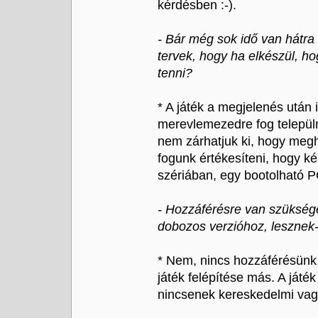
kérdésben :-).
- Bár még sok idő van hátra
tervek, hogy ha elkészül, h
tenni?
* A játék a megjelenés után 
merevlemezedre fog települ
nem zárhatjuk ki, hogy megh
fogunk értékesíteni, hogy ké
szériában, egy bootolható 
- Hozzáférésre van szükség
dobozos verzióhoz, lesznek-
* Nem, nincs hozzáférésünk 
játék felépítése más. A játé
nincsenek kereskedelmi vagy 