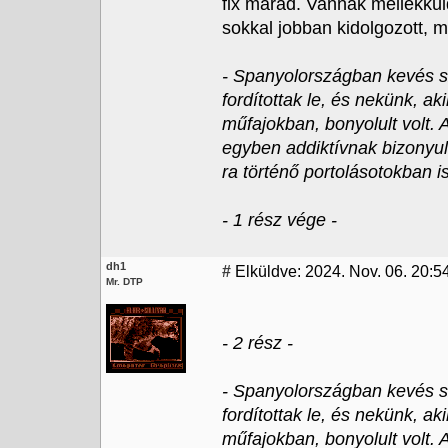
fix marad. Vannak mellékkül
sokkal jobban kidolgozott, m
- Spanyolországban kevés sz
fordítottak le, és nekünk, a
műfajokban, bonyolult volt.
egyben addiktívnak bizonyul
ra történő portolásotokban i
- 1 rész vége -
dh1
#
Elküldve: 2024. Nov. 06. 20:5
Mr. DTP
- 2 rész -
- Spanyolországban kevés sz
fordítottak le, és nekünk, a
műfajokban, bonyolult volt.