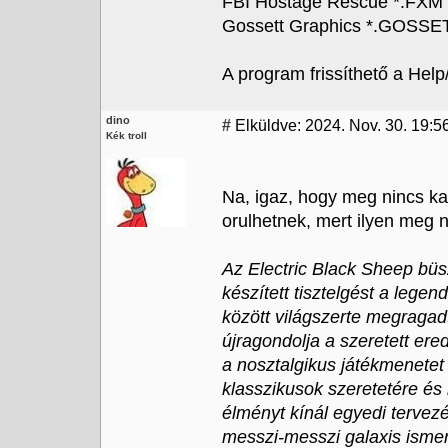
FBI Hostage Rescue *.FXM
Gossett Graphics *.GOSSET
A program frissíthető a Help
dino
#
Elküldve: 2024. Nov. 30. 19:5
Kék troll
Na, igaz, hogy meg nincs k
orulhetnek, mert ilyen meg n
Az Electric Black Sheep büs
készített tisztelgést a lege
között világszerte megragadt
újragondolja a szeretett ere
a nosztalgikus játékmenetet
klasszikusok szeretetére é
élményt kínál egyedi tervez
messzi-messzi galaxis ismer