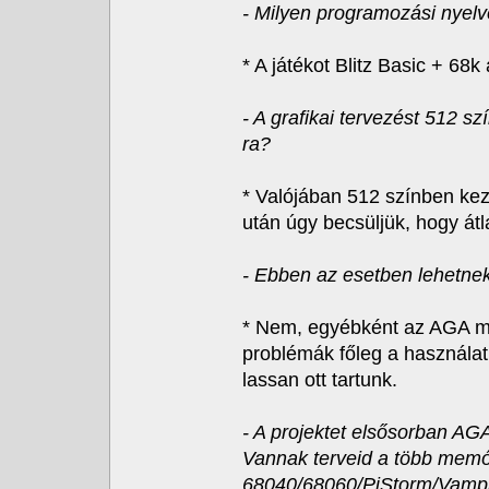
- Milyen programozási nyelve
* A játékot Blitz Basic + 6
- A grafikai tervezést 512 s
ra?
* Valójában 512 színben kezdt
után úgy becsüljük, hogy át
- Ebben az esetben lehetne
* Nem, egyébként az AGA m
problémák főleg a használa
lassan ott tartunk.
- A projektet elsősorban A
Vannak terveid a több memó
68040/68060/PiStorm/Vampir