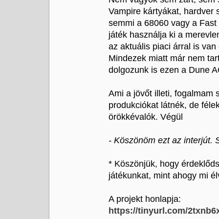
Vampire kártyákat, hardver s
semmi a 68060 vagy a Fast
játék használja ki a merevle
az aktuális piaci árral is v
Mindezek miatt már nem tar
dolgozunk is ezen a Dune 
Ami a jövőt illeti, fogalma
produkciókat látnék, de fél
örökkévalók. Végül
- Köszönöm ezt az interjút.
* Köszönjük, hogy érdeklőds
játékunkat, mint ahogy mi é
A projekt honlapja:
https://tinyurl.com/2txnb6