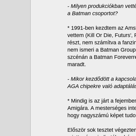
- Milyen produkciókban vet
a Batman csoportot?
* 1991-ben kezdtem az Amst
vettem (Kill Or Die, Futurs'
részt, nem számítva a fanzi
nem ismeri a Batman Groupo
szcénán a Batman Foreverre
maradt.
- Mikor kezdődött a kapcsol
AGA chipekre való adaptálá
* Mindig is az járt a fejemb
Amigára. A mesterséges inte
hogy nagyszámú képet tudok 
Először sok tesztet végezte