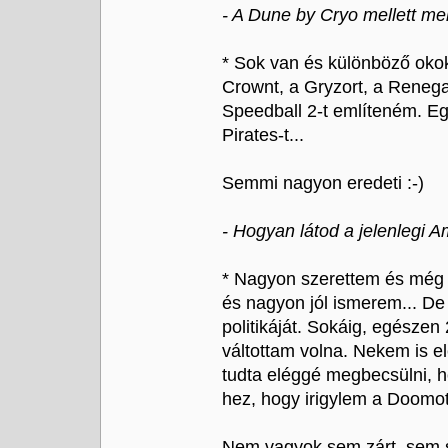
- A Dune by Cryo mellett me
* Sok van és különböző oko
Crownt, a Gryzort, a Reneg
Speedball 2-t említeném. Eg
Pirates-t...
Semmi nagyon eredeti :-)
- Hogyan látod a jelenlegi A
* Nagyon szerettem és még 
és nagyon jól ismerem... D
politikáját. Sokáig, egészen
váltottam volna. Nekem is e
tudta eléggé megbecsülni, ho
hez, hogy irigylem a Doomot,
Nem vagyok sem zárt, sem s