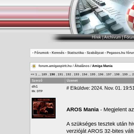
Hírek
|
Archívum
|
Fóru
-
Fórumok
-
Keresés
-
Statisztika
-
Szabályzat
-
Pegasos.hu fóru
forum.amigaspirit.hu
/
Általános
/
Amiga Mania
<<
1
...
189
.
190
.
191
.
192
.
193
.
194
.
195
.
196
.
197
.
198
.
199
...
2
Szerző
Üzenet
dh1
#
Elküldve: 2024. Nov. 01. 19:5
Mr. DTP
AROS Mania
- Megjelent a
A szükséges tesztek után h
verzióját AROS 32-bites vál