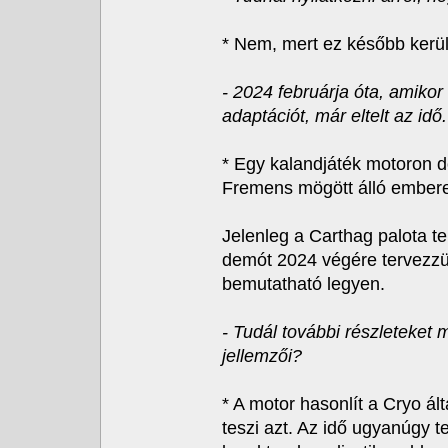
* Nem, mert ez később kerül
- 2024 februárja óta, amikor
adaptációt, már eltelt az id
* Egy kalandjáték motoron d
Fremens mögött álló embere
Jelenleg a Carthag palota t
demót 2024 végére tervezzük
bemutatható legyen.
- Tudál további részleteket 
jellemzői?
* A motor hasonlít a Cryo á
teszi azt. Az idő ugyanúgy t