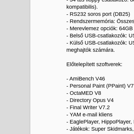
kompatibilis).
- RS232 soros port (DB25)
- Rendszermemória: Összes
- Merevlemez opciók: 64GB
- Belső USB-csatlakozók: 
- Külső USB-csatlakozók: US
meghajtók számára.
Előtelepített szoftverek:
- AmiBench V46
- Personal Paint (PPaint) V7
- OctaMED V8
- Directory Opus V4
- Final Writer V7.2
- YAM e-mail kliens
- EaglePlayer, HippoPlayer,
- Játékok: Super Skidmarks,