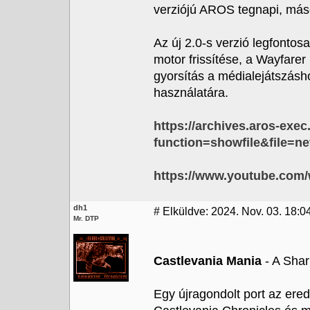
verziójú AROS tegnapi, máso
Az új 2.0-s verzió legfontos
motor frissítése, a Wayfarer
gyorsítás a médialejátszásho
használatára.
https://archives.aros-exec
function=showfile&file=ne
https://www.youtube.com
dh1
#
Elküldve: 2024. Nov. 03. 18:0
Mr. DTP
Castlevania Mania
- A Shar
Egy újragondolt port az ered