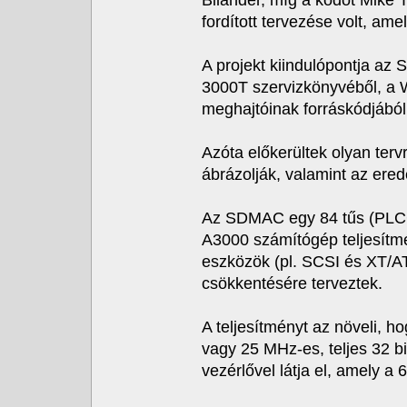
Bilander, míg a kódot Mike
fordított tervezése volt, am
A projekt kiindulópontja a
3000T szervizkönyvéből, a 
meghajtóinak forráskódjából
Azóta előkerültek olyan terv
ábrázolják, valamint az erede
Az SDMAC egy 84 tűs (PLC
A3000 számítógép teljesítm
eszközök (pl. SCSI és XT/A
csökkentésére terveztek.
A teljesítményt az növeli, 
vagy 25 MHz-es, teljes 32 b
vezérlővel látja el, amely a 