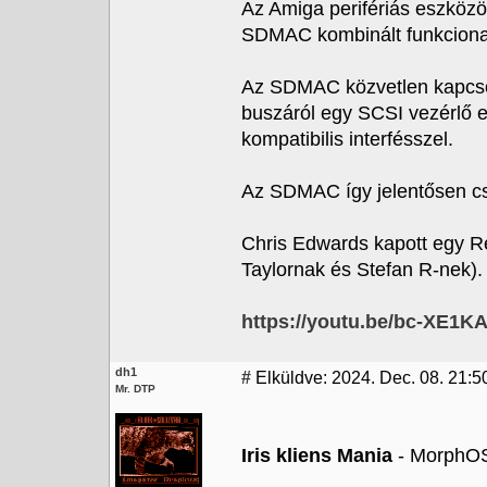
Az Amiga perifériás eszközö
SDMAC kombinált funkcional
Az SDMAC közvetlen kapcsola
buszáról egy SCSI vezérlő 
kompatibilis interfésszel.
Az SDMAC így jelentősen csö
Chris Edwards kapott egy R
Taylornak és Stefan R-nek).
https://youtu.be/bc-XE1
dh1
#
Elküldve: 2024. Dec. 08. 21:5
Mr. DTP
Iris kliens Mania
- MorphOS: 