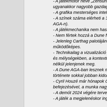
- A játékmotor neve „Zensunn
ugyanakkor nagyobb gazdag
- A grafika mesterséges inte
- A színek száma elérheti 
AGA-n).
- A játékmechanika nem hasz
- Nem fértek hozzá a Dune f
- Jelenleg Carthag palotáján
működőképes.
- Technikailag a vizualizáci
és mélységekben, a kontext
nélkül jelenjenek meg.
- A Dune AGA-ban lesznek me
története sokkal jobban kido
- Cyril Houzé már hónapok ó
befejezésével, a munka nagy
- A demót 2024 végére terve
- A játék a megjelenéskor in