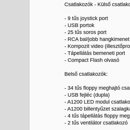
Csatlakozók - Külső csatlak
- 9 tűs joystick port
- USB portok
- 25 tűs soros port
- RCA bal/jobb hangkimenet
- Kompozit video (illesztőp
- Tápellátás bemeneti port
- Compact Flash olvasó
Belső csatlakozók:
- 34 tűs floppy meghajtó csa
- USB fejléc (dupla)
- A1200 LED modul csatlak
- A1200 billentyűzet szalagk
- 4 tűs tápellátás floppy 
- 2 tűs ventilátor csatlakozó