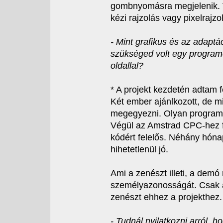
gombnyomásra megjelenik. 
kézi rajzolás vagy pixelrajzo
- Mint grafikus és az adaptác
szükséged volt egy programo
oldallal?
* A projekt kezdetén adtam 
Két ember ajánlkozott, de m
megegyezni. Olyan programo
Végül az Amstrad CPC-hez f
kódért felelős. Néhány hóna
hihetetlenül jó.
Ami a zenészt illeti, a demó
személyazonosságát. Csak an
zenészt ehhez a projekthez.
- Tudnál nyilatkozni arról, 