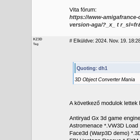
Vita fórum:
https://www-amigafrance-
version-aga/?_x_ t r_sl=fr
KZ3D
#
Elküldve: 2024. Nov. 19. 18:2
Tag
Quoting: dh1
3D Object Converter Mania
A következő modulok lettek
Antiryad Gx 3d game engin
Astromenace *.VW3D Load
Face3d (Warp3D demo) *.