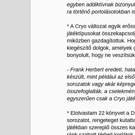
egyben addiktívnak bizonyul
ra történő portolásotokban i
* A Cryo változat egyik erő
játéktípusokat összekapcsolj
miközben gazdagítottuk. Ho
kiegészítő dolgok, amelyek 
bonyolult, hogy ne veszítsük 
- Frank Herbert eredeti, ha
készült, mint például az első
sorozatok vagy akár képregé
összefoglalták, a cselekmén
egyszerűen csak a Cryo ját
* Elolvastam 22 könyvet a 
sorozatot, rengeteget kutat
játékban szereplő összes ka
ránk szabott térbeli korlátok