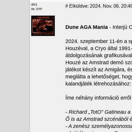
dh1
#
Elküldve: 2024. Nov. 06. 20:4
Mr. DTP
Dune AGA Mania
- Interjú 
2024. szeptember 11-én a spa
Houzéval, a Cryo által 1991-
átdolgozásának grafikusával (
Houzé az Amstrad demó szcén
játékot készít az Amigára, é
meglátta a lehetőséget, hog
kalandjáték létrehozásához
Íme néhány információ erről
- Richard „TotO” Gatineau a 
Ő is az Amstrad szcénából é
- A zenész személyazonossá