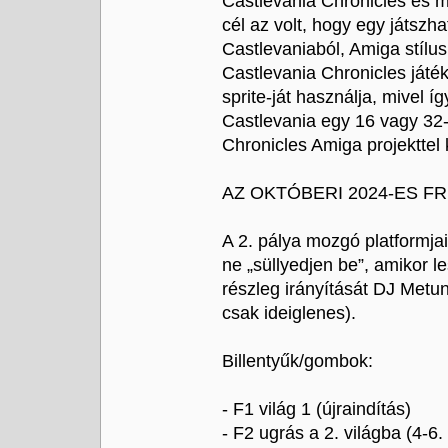
Castlevania Chronicles és má
cél az volt, hogy egy játszha
Castlevaniaból, Amiga stíl
Castlevania Chronicles játé
sprite-ját használja, mivel 
Castlevania egy 16 vagy 32
Chronicles Amiga projekttel 
AZ OKTÓBERI 2024-ES FR
A 2. pálya mozgó platformja
ne „süllyedjen be”, amikor le
részleg irányítását DJ Metu
csak ideiglenes).
Billentyűk/gombok:
- F1 világ 1 (újraindítás)
- F2 ugrás a 2. világba (4-6