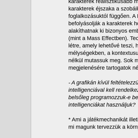
karakterek realisztikusabb m
karakterek éjszaka a szobái
foglalkozásuktól függően. A
befolyásolják a karakterek h
alakíthatnak ki bizonyos em
(mint a Mass Effectben). Tec
létre, amely lehetővé teszi,
mélységekben, a kontextusu
nélkül mutassuk meg. Sok má
megjelenésére tartogatok n
- A grafikán kívül feltétele
intelligenciával kell rendel
belsőleg programozzuk-e be
intelligenciákat használjuk?
* Ami a játékmechanikát ille
mi magunk tervezzük a körn