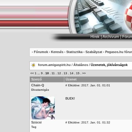
Hírek
|
Archívum
|
Fóru
-
Fórumok
-
Keresés
-
Statisztika
-
Szabályzat
-
Pegasos.hu fóru
forum.amigaspirit.hu
/
Általános
/
Üzenetek, jókívánságok
<<
1
...
9
.
10
.
11
.
12
.
13
.
14
.
15
.
>>
Szerző
Üzenet
Chain-Q
#
Elküldve: 2017. Jan. 01. 01:01
Divatamigás
BUEK!
Szücsi
#
Elküldve: 2017. Jan. 01. 01:32
Tag