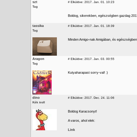
szt
#
Elküldve: 2017. Jan. 01. 10:23
Tag
Boldog, sikerekben, egészségben gazdag 2017
tassika
#
Elküldve: 2017. Jan. 01. 18:39
Tag
Minden Amigo-nak Amigában, és egészségben 
Aragon
#
Elküldve: 2017. Jan. 03. 00:55
Tag
Kutyaharapast sorry-val! :)
dino
#
Elküldve: 2017. Dec. 24. 11:06
Kék troll
Boldog Karacsonyt!
A varos, ahol elek:
Link