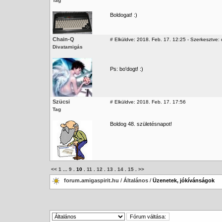
Tag
Boldogat! :)
Chain-Q
#
Elküldve: 2018. Feb. 17. 12:25 - Szerkesztve: c
Divatamigás
Ps: bo'dogt! :)
Szücsi
#
Elküldve: 2018. Feb. 17. 17:56
Tag
Boldog 48. születésnapot!
<<
1
...
9
.
10
.
11
.
12
.
13
.
14
.
15
.
>>
forum.amigaspirit.hu
/
Általános
/
Üzenetek, jókívánságok