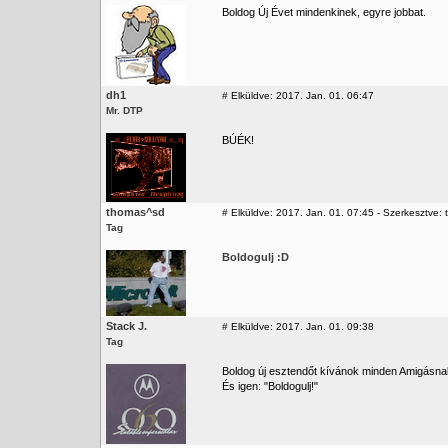
Boldog Új Évet mindenkinek, egyre jobbat.
dh1
#
Elküldve: 2017. Jan. 01. 06:47
Mr. DTP
BÚÉK!
thomas^sd
#
Elküldve: 2017. Jan. 01. 07:45 - Szerkesztve:
Tag
Boldogulj :D
Stack J.
#
Elküldve: 2017. Jan. 01. 09:38
Tag
Boldog új esztendőt kívánok minden Amigásna
És igen: "Boldogulj!"