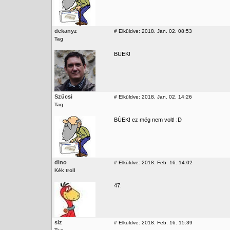
dekanyz
#
Elküldve: 2018. Jan. 02. 08:53
Tag
BUEK!
Szücsi
#
Elküldve: 2018. Jan. 02. 14:26
Tag
BÚEK! ez még nem volt! :D
dino
#
Elküldve: 2018. Feb. 16. 14:02
Kék troll
47.
siz
#
Elküldve: 2018. Feb. 16. 15:39