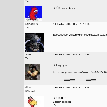
Tag
BUÉK mindenkinek.
StingerHU
#
Elküldve: 2017. Dec. 31. 13:08
Tag
Egészségben, sikerekben és Amigában gazdag
Scifi
#
Elküldve: 2017. Dec. 31. 16:36
Tag
Boldog újévet!
https://m.youtube.com/watch?v=BF-10c26
:)))))))))))))))))))))))))))))))))))))))))))))))))))
dino
#
Elküldve: 2017. Dec. 31. 18:14
Kék troll
BUEK ALL!
Szlejer odabasz!
:D