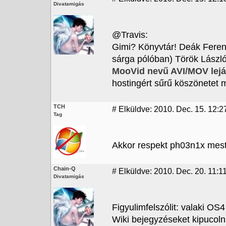
Divatamigás
@Travis:
Gimi? Könyvtár! Deák Feren
sárga pólóban) Török László
MooVid nevű AVI/MOV lejá
hostingért sűrű köszönetet 
TCH
#
Elküldve: 2010. Dec. 15. 12:2
Tag
Akkor respekt ph03n1x mest
Chain-Q
#
Elküldve: 2010. Dec. 20. 11:11
Divatamigás
Figyulimfelszólit: valaki O
Wiki bejegyzéseket kipucolni