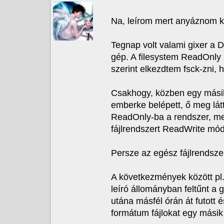
Na, leírom mert anyáznom ke
Tegnap volt valami gixer a D
gép. A filesystem ReadOnly 
szerint elkezdtem fsck-zni, 
Csakhogy, közben egy másik
emberke belépett, ő meg látt
ReadOnly-ba a rendszer, mer
fájlrendszert ReadWrite mód
Persze az egész fájlrendszer
A következmények között pl
leíró állományban feltűnt a
utána másfél órán át futott 
formátum fájlokat egy másik