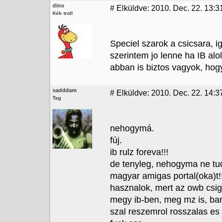
dino
#
Elküldve: 2010. Dec. 22. 13:3
Kék troll
Speciel szarok a csicsara, i
szerintem jo lenne ha IB alo
abban is biztos vagyok, hog
sadddam
#
Elküldve: 2010. Dec. 22. 14:3
Tag
nehogymá.
fúj.
ib rulz foreva!!!
de tenyleg, nehogyma ne tud
magyar amigas portal(oka)t!
hasznalok, mert az owb csig
megy ib-ben, meg mz is, ba
szal reszemrol rosszalas es 