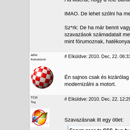
IMAO. De lehet szólni ha me
Sz*rk: De ha már bennt vagy 
szavazások számadatait meg
mint fórumoznak, hatékonya
adsr
#
Elküldve: 2010. Dec. 22. 06:3
Kukabúvár
Én sajnos csak és kizárólag p
modernizálni a motort.
TCH
#
Elküldve: 2010. Dec. 22. 12:2
Tag
Szavazásnak itt egy ötlet: