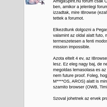
AmigaSpirit.hu forum csak 
ben, amikor a jelenlegi for
izzadtak, mire IBrowse (eza
tettek a forumot.
Elkezdtunk dolgozni a Pega
valamint az oldal alatt futo,
termeszetesen a fenti modosi
mission impossible.
Azota eltelt 4 ev, az IBrows
lesz. Ez eleg nagy baj, de n
megoldas lemasolasa es az 
nem future proof. Foleg, h
M****OS, AROS) alatt is mi
szamito browser (OWB, Timb
Szoval johetnek az ervek pr