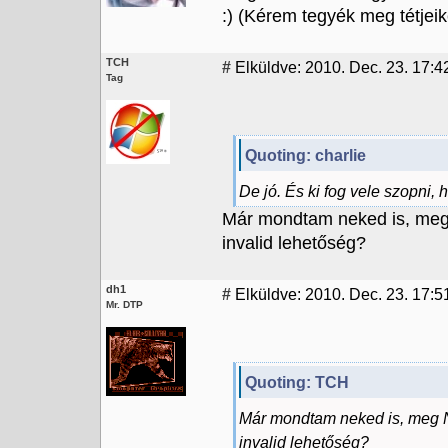
:) (Kérem tegyék meg tétjeike
TCH
#
Elküldve: 2010. Dec. 23. 17:4
Tag
Quoting: charlie
De jó. És ki fog vele szopni, 
Már mondtam neked is, meg 
invalid lehetőség?
dh1
#
Elküldve: 2010. Dec. 23. 17:5
Mr. DTP
Quoting: TCH
Már mondtam neked is, meg N
invalid lehetőség?