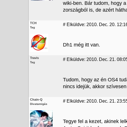
wiki-ben. Bár tudom, hogy 
zországból is, de azért háth
TCH
#
Elküldve: 2010. Dec. 20. 12:1
Tag
Dh1 még itt van.
Travis
#
Elküldve: 2010. Dec. 21. 08:0
Tag
Tudom, hogy az én OS4 tudá
nincs idejük, akkor szívese
Chain-Q
#
Elküldve: 2010. Dec. 21. 23:5
Divatamigás
Tegye fel a kezet, akinek le