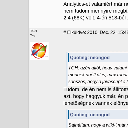
Analytics-et valamiért már ne
nem tudom mennyire megbízh
2.4 (68K) volt, 4-én 518-ból
TCH
#
Elküldve: 2010. Dec. 22. 15:4
Tag
Quoting: neongod
TCH: azért attól, hogy valami
mennek anélkül is, max ronda
sanszos, hogy a javascript a 
Tudom, de én nem is állíto
azt, hogy haggyuk már, én p
lehetőségnek vannak előnyei
Quoting: neongod
Sajnáltam, hogy a wiki-t már