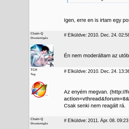
Igen, erre en is irtam egy p
Chain-Q
#
Elküldve: 2010. Dec. 24. 02:5
Divatamigás
Én nem moderáltam az utóbb
TCH
#
Elküldve: 2010. Dec. 24. 13:3
Tag
Az enyém megvan. (
http://
action=vthread&forum=8
Csak senki nem reagált rá.
Chain-Q
#
Elküldve: 2011. Ápr. 08. 09:23
Divatamigás