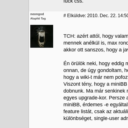
fuck css.
neongod
#
Elküldve: 2010. Dec. 22. 14:5
Alapító Tag
TCH: azért attól, hogy vala
mennek anélkül is, max rond
akkor ott sanszos, hogy a ja
Én örülök neki, hogy eddig 
onnan, de úgy gondoltam, ho
hogy a wiki-t már nem pofo
Viszont tény, hogy a miniBB
dobnunk. Ma már senkinek ni
egyes upgrade-kor. Persze a
miniBB, érdemes -e egyálta
feature listát, csak az aktu
különbséget, single-user a