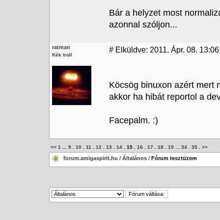
Bár a helyzet most normalizá
azonnal szóljon...
ratman
#
Elküldve: 2011. Ápr. 08. 13:06
Kék troll
Köcsög binuxon azért mert 
akkor ha hibát reportol a de
Facepalm. :)
<<
1
...
9
.
10
.
11
.
12
.
13
.
14
.
15
.
16
.
17
.
18
.
19
...
34
.
35
.
>>
forum.amigaspirit.hu
/
Általános
/
Fórum tesztüzem