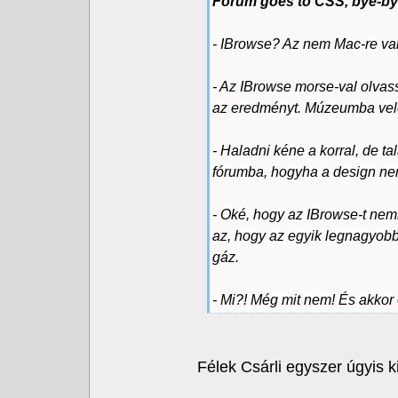
Forum goes to CSS, bye-b
- IBrowse? Az nem Mac-re v
- Az IBrowse morse-val olvass
az eredményt. Múzeumba vel
- Haladni kéne a korral, de t
fórumba, hogyha a design nem
- Oké, hogy az IBrowse-t nemi
az, hogy az egyik legnagyob
gáz.
- Mi?! Még mit nem! És akkor 
Félek Csárli egyszer úgyis k