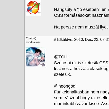
Hangsúly a "jó esetben"-en v
CSS formázásokat használhat
Na persze nem muszáj ilyet c
Chain-Q
#
Elküldve: 2010. Dec. 23. 02:3
Divatamigás
@TCH:
Szetesni ez is szetesik CSS 
lesznek a hozzaszolasok egy
szetesik.
@neongod:
Funkcionalitasban nem nagy
sem. Viszont hogy az esetleg
mar inkabb zavar kisse. Assz