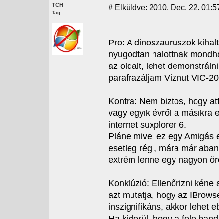
TCH
#
Elküldve: 2010. Dec. 22. 01:5
Tag
Pro: A dinoszauruszok kihalt
nyugodtan halottnak mondhat
az oldalt, lehet demonstrál
parafrazáljam Viznut VIC-20 
Kontra: Nem biztos, hogy attó
vagy egyik évről a másikra 
internet suxplorer 6.
Pláne mivel ez egy Amigás er
esetleg régi, mára már aba
extrém lenne egy nagyon ör
Konklúzió: Ellenőrizni kéne 
azt mutatja, hogy az IBro
inszignifikáns, akkor lehet e
Ha kiderül, hogy a fele ban