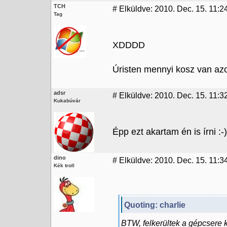
TCH
#
Elküldve: 2010. Dec. 15. 11:2
Tag
XDDDD
Úristen mennyi kosz van az
adsr
#
Elküldve: 2010. Dec. 15. 11:3
Kukabúvár
Épp ezt akartam én is írni :-)
dino
#
Elküldve: 2010. Dec. 15. 11:3
Kék troll
Quoting: charlie
BTW, felkerültek a gépcsere 