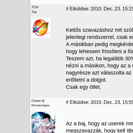
TCH
#
Elküldve: 2010. Dec. 23. 15:1
Tag
Kettős szavazáshoz mit szó
jelenlegi rendszerrel, csak e
A másikban pedig megkérdez
hogy lehessen frissíteni a f
Teszem azt, ha legalább 30%
nézni a másikon, hogy az a 
nagyrésze azt válaszolta az 
erőltetni a dolgot.
Csak egy ötlet.
Chain-Q
#
Elküldve: 2010. Dec. 23. 15:5
Divatamigás
Az a baj, hogy az userek min
megszavazzák, hogy kell IBr