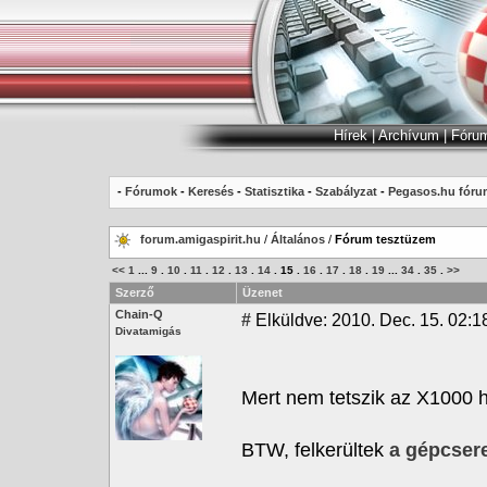
Hírek
|
Archívum
|
Fóru
-
Fórumok
-
Keresés
-
Statisztika
-
Szabályzat
-
Pegasos.hu fóru
forum.amigaspirit.hu
/
Általános
/
Fórum tesztüzem
<<
1
...
9
.
10
.
11
.
12
.
13
.
14
.
15
.
16
.
17
.
18
.
19
...
34
.
35
.
>>
Szerző
Üzenet
Chain-Q
#
Elküldve: 2010. Dec. 15. 02:1
Divatamigás
Mert nem tetszik az X1000 h
BTW, felkerültek
a gépcsere