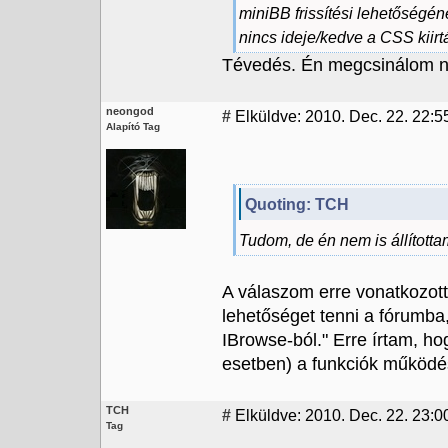
miniBB frissítési lehetőségé
nincs ideje/kedve a CSS kiir
Tévedés. Én megcsinálom ne
neongod
#
Elküldve: 2010. Dec. 22. 22:5
Alapító Tag
Quoting: TCH
Tudom, de én nem is állította
A válaszom erre vonatkozott
lehetőséget tenni a fórumba
IBrowse-ból." Erre írtam, ho
esetben) a funkciók működé
TCH
#
Elküldve: 2010. Dec. 22. 23:0
Tag