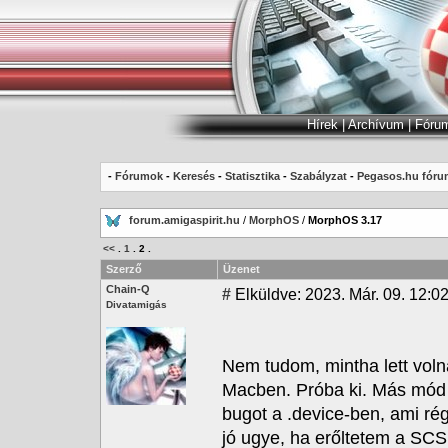
Hírek
|
Archívum
|
Fóru
-
Fórumok
-
Keresés
-
Statisztika
-
Szabályzat
-
Pegasos.hu fóru
forum.amigaspirit.hu
/
MorphOS
/
MorphOS 3.17
<<
.
1
.
2
.
Szerző
Üzenet
Chain-Q
#
Elküldve: 2023. Már. 09. 12:02
Divatamigás
Nem tudom, mintha lett vol
Macben. Próba ki. Más mód 
bugot a .device-ben, ami ré
jó ugye, ha erőltetem a SC