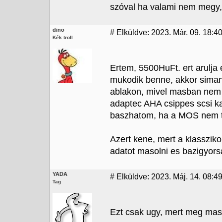
szóval ha valami nem megy, a
dino
#
Elküldve: 2023. Már. 09. 18:4
Kék troll
Ertem, 5500HuFt. ert arulja
mukodik benne, akkor sima
ablakon, mivel masban nem 
adaptec AHA csippes scsi ka
baszhatom, ha a MOS nem t
Azert kene, mert a klasszi
adatot masolni es bazigyorsa
YADA
#
Elküldve: 2023. Máj. 14. 08:4
Tag
Ezt csak ugy, mert meg mas