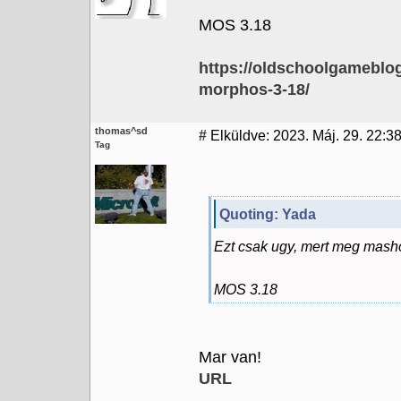
MOS 3.18
https://oldschoolgameblog
morphos-3-18/
thomas^sd
#
Elküldve: 2023. Máj. 29. 22:3
Tag
Quoting: Yada
Ezt csak ugy, mert meg mash
MOS 3.18
Mar van!
URL