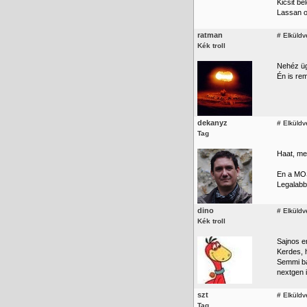
Kicsit b
Lassan o
ratman
#
Elküldv
Kék troll
Nehéz üg
Én is re
dekanyz
#
Elküldv
Tag
Haat, meg
En a MOS
Legalabb
dino
#
Elküldv
Kék troll
Sajnos e
Kerdes, 
Semmi ba
nextgen 
szt
#
Elküldv
Tag