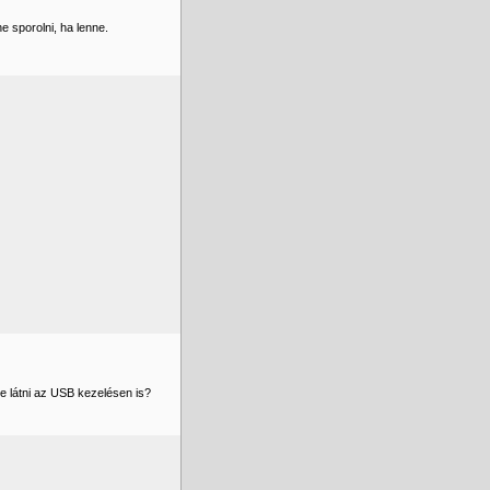
 sporolni, ha lenne.
ne látni az USB kezelésen is?