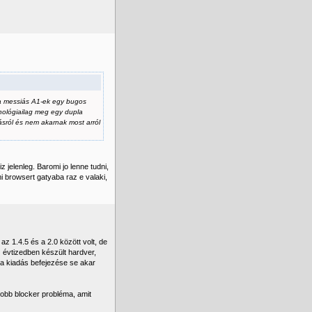
 a messiás A1-ek egy bugos
nológiailag meg egy dupla
ásról és nem akarnak most arról
 jelenleg. Baromi jo lenne tudni,
 browsert gatyaba raz e valaki,
z 1.4.5 és a 2.0 között volt, de
 évtizedben készült hardver,
 a kiadás befejezése se akar
obb blocker probléma, amit