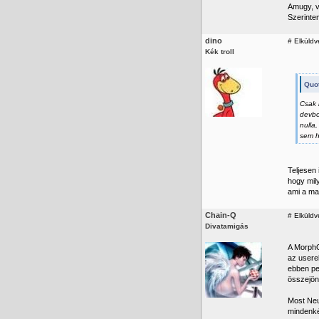
Amugy, v
Szerinte
dino
#
Elküldv
Kék troll
Quot
Csak 
devbo
nulla
sem h
Teljesen 
hogy mil
ami a ma
Chain-Q
#
Elküldve
Divatamigás
A MorphO
az usere
ebben pe
összejönn
Most Neu
mindenké