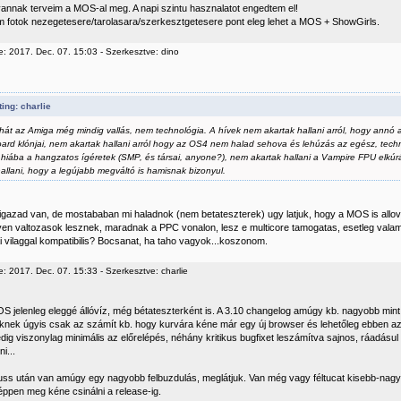
annak terveim a MOS-al meg. A napi szintu hasznalatot engedtem el!
m fotok nezegetesere/tarolasara/szerkesztgetesere pont eleg lehet a MOS + ShowGirls.
e: 2017. Dec. 07. 15:03 - Szerkesztve: dino
ing: charlie
hát az Amiga még mindig vallás, nem technológia. A hívek nem akartak hallani arról, hogy annó
ard klónjai, nem akartak hallani arról hogy az OS4 nem halad sehova és lehúzás az egész, tech
, hiába a hangzatos ígéretek (SMP, és társai, anyone?), nem akartak hallani a Vampire FPU elkúr
allani, hogy a legújabb megváltó is hamisnak bizonyul.
igazad van, de mostababan mi haladnok (nem betateszterek) ugy latjuk, hogy a MOS is alloviz
yen valtozasok lesznek, maradnak a PPC vonalon, lesz e multicore tamogatas, esetleg valami
i vilaggal kompatibilis? Bocsanat, ha taho vagyok...koszonom.
: 2017. Dec. 07. 15:33 - Szerkesztve: charlie
S jelenleg eleggé állóvíz, még bétateszterként is. A 3.10 changelog amúgy kb. nagyobb mint a
knek úgyis csak az számít kb. hogy kurvára kéne már egy új browser és lehetőleg ebben az
dig viszonylag minimális az előrelépés, néhány kritikus bugfixet leszámítva sajnos, ráadásul
i...
ss után van amúgy egy nagyobb felbuzdulás, meglátjuk. Van még vagy féltucat kisebb-nagy
ppen meg kéne csinálni a release-ig.