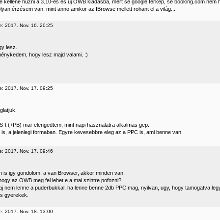
ele kellene húzni a 3.10-es és új OWB kiadásba, mert se google térkép, se booking.com nem
lyan érzésem van, mint anno amikor az IBrowse mellett rohant el a világ...
e: 2017. Nov. 16. 20:25
y lesz.
ménykedem, hogy lesz majd valami. :)
e: 2017. Nov. 17. 09:25
latjuk.
-t (+PB) mar elengedtem, mint napi hasznalatra alkalmas gep.
 is, a jelenlegi formaban. Egyre kevesebbre eleg az a PPC is, ami benne van.
e: 2017. Nov. 17. 09:46
n is igy gondolom, a van Browser, akkor minden van.
hogy az OWB meg fel lehet e a mai szintre pofozni?
j nem lenne a puderbukkal, ha lenne benne 2db PPC mag, nyilvan, ugy, hogy tamogatva legye
is gyerekek.
e: 2017. Nov. 18. 13:00