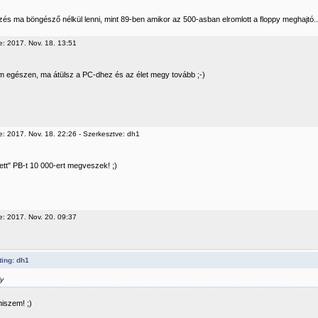
zés ma böngésző nélkül lenni, mint 89-ben amikor az 500-asban elromlott a floppy meghajtó..
e: 2017. Nov. 18. 13:51
m egészen, ma átülsz a PC-dhez és az élet megy tovább ;-)
e: 2017. Nov. 18. 22:26 - Szerkesztve: dh1
ett" PB-t 10 000-ert megveszek! ;)
e: 2017. Nov. 20. 09:37
ing: dh1
y
 hiszem! ;)