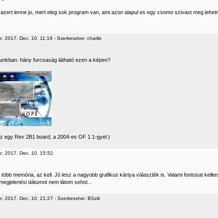
azert lenne jo, mert eleg sok program van, ami azon alapul es egy csomo szivast meg lehetne
: 2017. Dec. 10. 11:19 - Szerkesztve: charlie
kunkban: hány furcsaság látható ezen a képen?
ez egy Rev 2B1 board, a 2004-es OF 1.1-gyel.)
e: 2017. Dec. 10. 15:52
 több memória, az kell. Jó lesz a nagyobb grafikus kártya választék is. Valami fontosat kelle
 megjelenési dátumot nem látom sehol...
: 2017. Dec. 10. 21:27 - Szerkesztve: BSzili