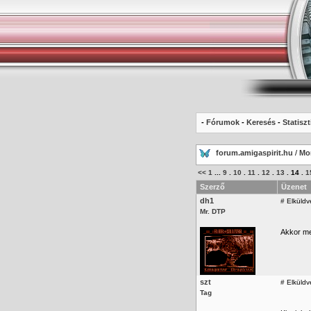
-
Fórumok
-
Keresés
-
Statiszt
forum.amigaspirit.hu
/
Mo
<<
1
...
9
.
10
.
11
.
12
.
13
.
14
.
1
Szerző
Üzenet
dh1
#
Elküldv
Mr. DTP
Akkor m
szt
#
Elküldv
Tag