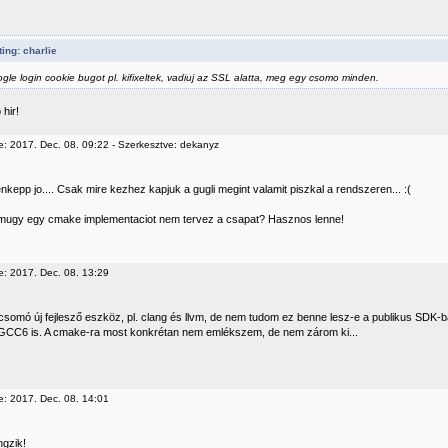
ing: charlie
gle login cookie bugot pl. kifixeltek, vadiuj az SSL alatta, meg egy csomo minden.
 hir!
e: 2017. Dec. 08. 09:22 - Szerkesztve: dekanyz
kepp jo.... Csak mire kezhez kapjuk a gugli megint valamit piszkal a rendszeren... :(
mugy egy cmake implementaciot nem tervez a csapat? Hasznos lenne!
e: 2017. Dec. 08. 13:29
csomó új fejlesző eszköz, pl. clang és llvm, de nem tudom ez benne lesz-e a publikus SDK-b
i GCC6 is. A cmake-ra most konkrétan nem emlékszem, de nem zárom ki...
e: 2017. Dec. 08. 14:01
ngzik!