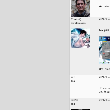
A cmake 
Chain-Q
#
Elküldve
Divatamigás
Mai játé
(Ps: es 
szt
#
Elküldv
Tag
Jó lesz a
Ja, és a
BSzili
#
Elküldve
Tag