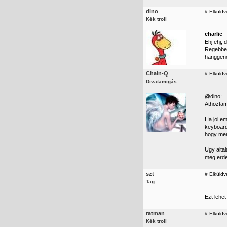
dino
#
Elküldv
Kék troll
charlie
Ehj ehj, 
Regebben
hanggener
Chain-Q
#
Elküldv
Divatamigás
@dino:
Athoztam 
Ha jol e
keyboard
hogy menn
Ugy altal
meg erdek
szt
#
Elküldv
Tag
Ezt lehe
ratman
#
Elküldv
Kék troll