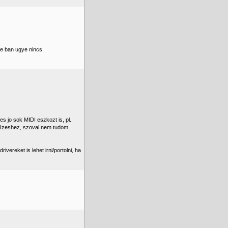
be ban ugye nincs
s jo sok MIDI eszkozt is, pl.
DIzeshez, szoval nem tudom
ereket is lehet irni/portolni, ha