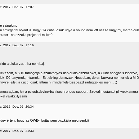
e: 2017. Dec. 07. 17:07
de sajnalom.
 emlegettel olyant is, hogy G4 cube, csak ugye a sound nem jott ossze vagy mi, mert a cu
ator.. na ezzel a project el mi lett?
e: 2017. Dec. 07. 17:16
ide a diskurzust, ha nem baj...
mlekszem, a 3.10 tamogatja a szabvanyos usb.audio eszkozoket, a Cube hangjat is ideertve, e
ok, DJ tanyerok, mixerek... Ezt elvileg demoztuk Neussban, de en kurvara nem ertek a MI
yire fejlett a cucc, csak lattam h. mindenfele biszbaszt radugtak es ment... :)
anossagban, lett a pciusb.device-ban isochronous support. Szoval mostantol pl. webkamera driv
el valakit ilyesmi.
e: 2017. Dec. 07. 20:34
t úgy érteni, hogy az OWB-t bottal sem piszkálta meg senki?
e: 2017. Dec. 07. 21:33