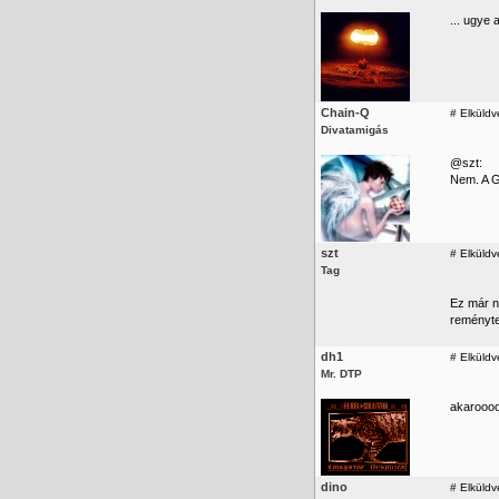
... ugye 
Chain-Q
#
Elküldv
Divatamigás
@szt:
Nem. A G
szt
#
Elküldv
Tag
Ez már n
reménytel
dh1
#
Elküldv
Mr. DTP
akarooo
dino
#
Elküldv