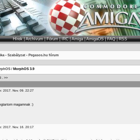
Hírek
|
Archívum
|
Fórum
|
IRC
|
Amiga
|
AmigaOS
|
FAQ
|
RSS
ika
-
Szabályzat
-
Pegasos.hu fórum
rphOS
/
MorphOS 3.9
5
.
>>
e: 2017. Nov. 09. 22:27
egtartom magamnak :)
e: 2017. Nov. 16. 20:17