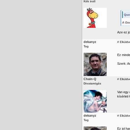
Kék troll
Quot
A Goo
Aze ez jo
dekanyz
#
Elküldv
Tag
Ez minden
Szerk: A
Chain-Q
#
Elküldv
Divatamigás
Van egy 
kísérlet
dekanyz
#
Elküldv
Tag
Ez jol ha