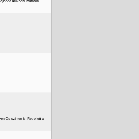
 hajlandó működni immáron.
n Os szinten is. Retro lett a