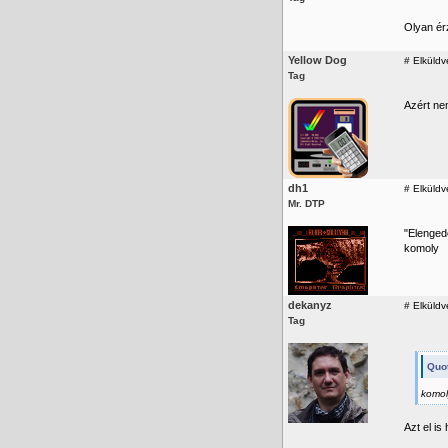
Olyan ér
Yellow Dog
#
Elküldv
Tag
Azért ne
dh1
#
Elküldv
Mr. DTP
"Elenged
komoly
dekanyz
#
Elküldv
Tag
Quot
komol
Azt el is