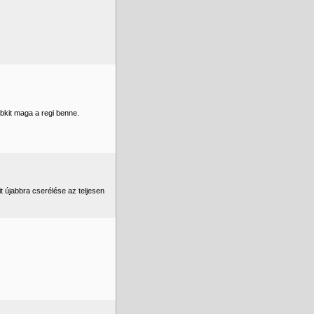
bkit maga a regi benne.
 újabbra cserélése az teljesen