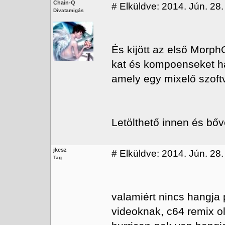
Chain-Q
#
Elküldve: 2014. Jún. 28.
Divatamigás
És kijött az első Morph
kat és kompoenseket ha
amely egy mixelő szoft
Letölthető innen és bőv
jkesz
#
Elküldve: 2014. Jún. 28.
Tag
valamiért nincs hangja 
videoknak, c64 remix o