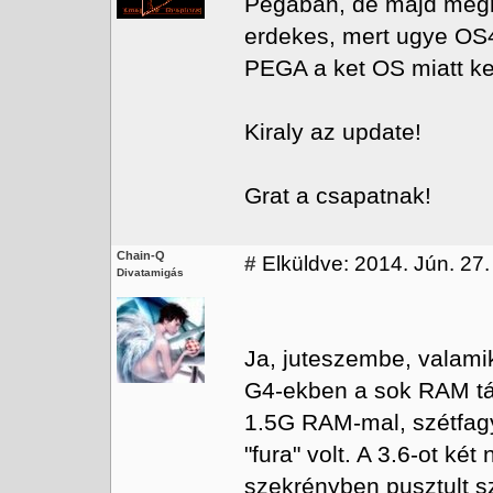
Pegaban, de majd megne
erdekes, mert ugye OS
PEGA a ket OS miatt kell
Kiraly az update!
Grat a csapatnak!
Chain-Q
#
Elküldve: 2014. Jún. 27.
Divatamigás
Ja, juteszembe, valamik
G4-ekben a sok RAM tá
1.5G RAM-mal, szétfagy
"fura" volt. A 3.6-ot ké
szekrényben pusztult s