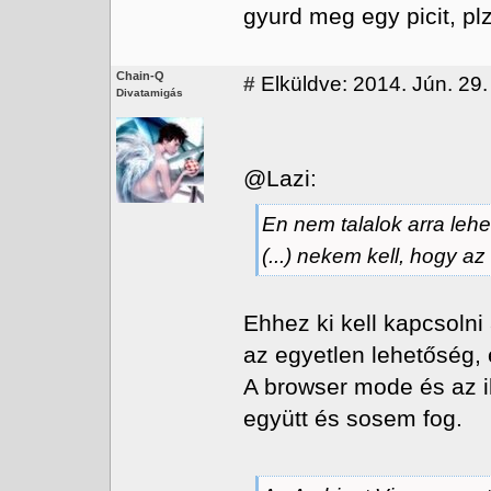
gyurd meg egy picit, pl
Chain-Q
#
Elküldve: 2014. Jún. 29.
Divatamigás
@Lazi:
En nem talalok arra leh
(...) nekem kell, hogy a
Ehhez ki kell kapcsoln
az egyetlen lehetőség, 
A browser mode és az i
együtt és sosem fog.