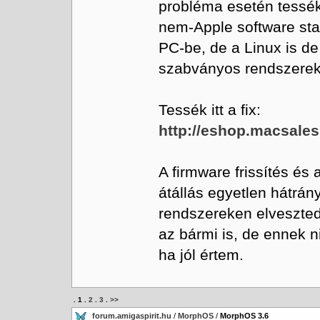
probléma esetén tessé
nem-Apple software stac
PC-be, de a Linux is d
szabványos rendszerek..
Tessék itt a fix:
http://eshop.macsales
A firmware frissítés és
átállás egyetlen hátrán
rendszereken elveszted
az bármi is, de ennek n
ha jól értem.
.
1
.
2
.
3
.
>>
forum.amigaspirit.hu
/
MorphOS
/
MorphOS 3.6