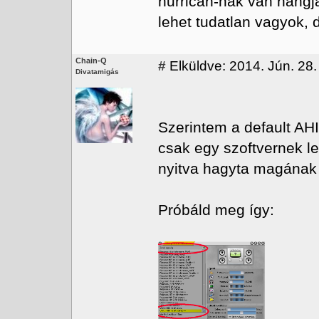
hurrican-nak van hangj
lehet tudatlan vagyok, 
Chain-Q
#
Elküldve: 2014. Jún. 28.
Divatamigás
Szerintem a default AHI
csak egy szoftvernek le
nyitva hagyta magának 
Próbáld meg így: