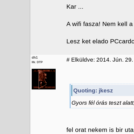
Kar ...
A wifi fasza! Nem kell a
Lesz ket elado PCcardos
dh1
#
Elküldve: 2014. Jún. 29.
Mr. DTP
Quoting: jkesz
Gyors fél órás teszt ala
fel orat nekem is bir uta