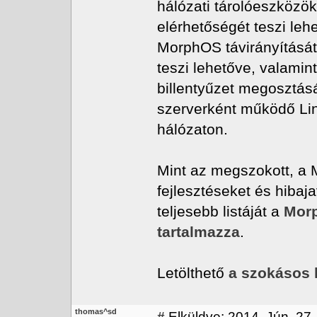
hálózati tárolóeszközök
elérhetőségét teszi leh
MorphOS távirányítását
teszi lehetőve, valamin
billentyűzet megosztás
szerverként működő Li
hálózaton.
Mint az megszokott, a 
fejlesztéseket és hibaj
teljesebb listáját a
Morp
tartalmazza
.
Letölthető
a szokásos 
thomas^sd
#
Elküldve: 2014. Jún. 27.