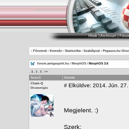
Hírek
|
Archívum
|
Fóru
-
Fórumok
-
Keresés
-
Statisztika
-
Szabályzat
-
Pegasos.hu fóru
forum.amigaspirit.hu
/
MorphOS
/
MorphOS 3.6
.
1
.
2
.
3
.
>>
Szerző
Üzenet
Chain-Q
#
Elküldve: 2014. Jún. 27.
Divatamigás
Megjelent. :)
Szerk: