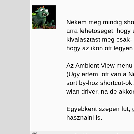
Nekem meg mindig shows
arra lehetoseget, hogy a
kivalasztast meg csak-
hogy az ikon ott legye
Az Ambient View menu 
(Ugy ertem, ott van a 
sort by-hoz shortcut-ok
wlan driver, na de akkor
Egyebkent szepen fut, 
hasznalni is.
dh1