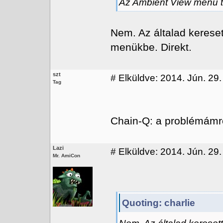
Az Ambient View menu t
Nem. Az általad kereset
menükbe. Direkt.
szt
#
Elküldve: 2014. Jún. 29.
Tag
Chain-Q: a problémámró
Lazi
#
Elküldve: 2014. Jún. 29.
Mr. AmiCon
Quoting: charlie