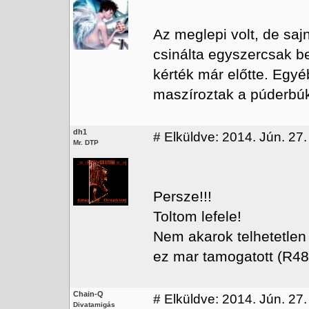
Az meglepi volt, de saj
csinálta egyszercsak be
kérték már előtte. Egyé
maszíroztak a púderbúk
dh1
#
Elküldve: 2014. Jún. 27.
Mr. DTP
Persze!!!
Toltom lefele!
Nem akarok telhetetlen
ez mar tamogatott (R48
Chain-Q
#
Elküldve: 2014. Jún. 27. 
Divatamigás