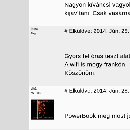
Nagyon kíváncsi vagyok
kijavítani. Csak vasárn
jkesz
#
Elküldve: 2014. Jún. 28.
Tag
Gyors fél órás teszt ala
A wifi is megy frankón.
Köszönöm.
dh1
#
Elküldve: 2014. Jún. 28.
Mr. DTP
PowerBook meg most jo