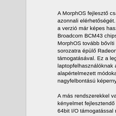
A MorphOS fejlesztő cs
azonnali elérhetőségét.
a verzió már képes has
Broadcom BCM43 chipset
MorphOS tovább bővíti
sorozatra épülő Radeon
támogatásával. Ez a le
laptopfelhasználóknak 
alapértelmezett módoka
nagyfelbontású képern
A más rendszerekkel va
kényelmet fejlesztendő
64bit I/O támogatással