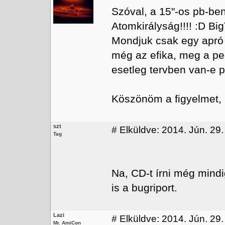
Szóval, a 15"-os pb-ben
Atomkirályság!!!! :D Bi
Mondjuk csak egy apró 
még az efika, meg a pe
esetleg tervben van-e p
Köszönöm a figyelmet, 
szt
#
Elküldve: 2014. Jún. 29.
Tag
Na, CD-t írni még mind
is a bugriport.
Lazi
#
Elküldve: 2014. Jún. 29.
Mr. AmiCon