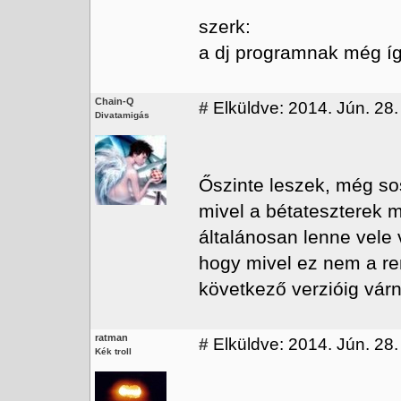
szerk:
a dj programnak még íg
Chain-Q
#
Elküldve: 2014. Jún. 28.
Divatamigás
Őszinte leszek, még so
mivel a bétateszterek 
általánosan lenne vele v
hogy mivel ez nem a ren
következő verzióig várn
ratman
#
Elküldve: 2014. Jún. 28.
Kék troll