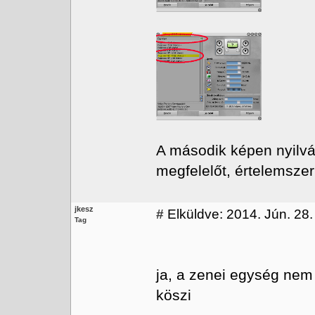
A második képen nyilvá
megfelelőt, értelemszerű
jkesz
#
Elküldve: 2014. Jún. 28.
Tag
ja, a zenei egység nem 
köszi