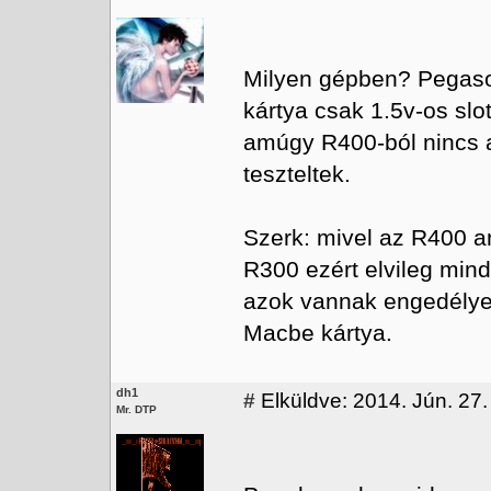
Milyen gépben? Pegaso
kártya csak 1.5v-os sl
amúgy R400-ból nincs 
teszteltek.
Szerk: mivel az R400 am
R300 ezért elvileg mi
azok vannak engedélyez
Macbe kártya.
dh1
#
Elküldve: 2014. Jún. 27.
Mr. DTP