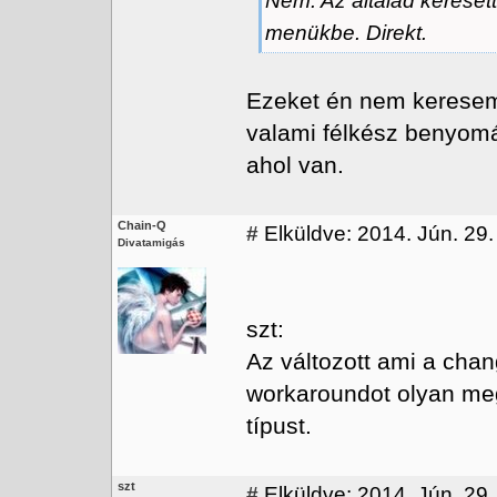
Nem. Az általad keresett
menükbe. Direkt.
Ezeket én nem keresem
valami félkész benyomá
ahol van.
Chain-Q
#
Elküldve: 2014. Jún. 29.
Divatamigás
szt:
Az változott ami a cha
workaroundot olyan me
típust.
szt
#
Elküldve: 2014. Jún. 29.