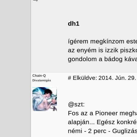
dh1
ígérem megkínzom este
az enyém is izzik piszkos
gondolom a bádog káva 
Chain-Q
#
Elküldve: 2014. Jún. 29.
Divatamigás
@szt:
Fos az a Pioneer meg
alapján... Egész konkré
némi - 2 perc - Guglizás