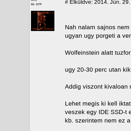
#
Elküldve: 2014. Jún. 29.
Mr. DTP
Nah nalam sajnos nem v
ugyan ugy porgeti a ven
Wolfeinstein alatt tuzfo
ugy 20-30 perc utan kik
Addig viszont kivaloan 
Lehet megis ki kell ikta
veszek egy IDE SSD-t e
kb. szerintem nem ez a 