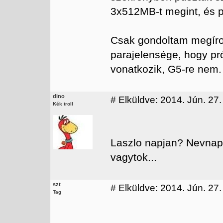
3x512MB-t megint, és pö
Csak gondoltam megíro
parajelensége, hogy pr
vonatkozik, G5-re nem.
dino
#
Elküldve: 2014. Jún. 27.
Kék troll
Laszlo napjan? Nevna
vagytok...
szt
#
Elküldve: 2014. Jún. 27.
Tag