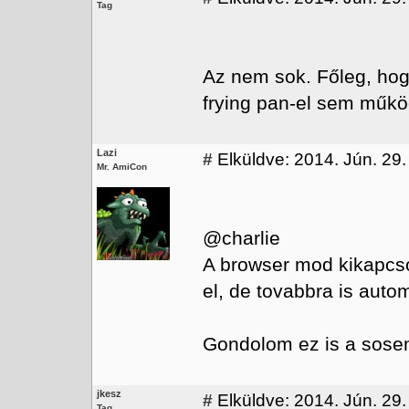
Tag
Az nem sok. Főleg, hog
frying pan-el sem műkö
Lazi
#
Elküldve: 2014. Jún. 29.
Mr. AmiCon
@charlie
A browser mod kikapcsol
el, de tovabbra is auto
Gondolom ez is a sosem 
jkesz
#
Elküldve: 2014. Jún. 29.
Tag