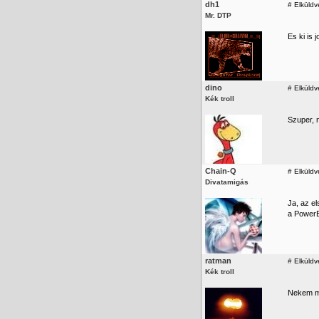
dh1
#
Elküldv
Mr. DTP
Es ki is 
dino
#
Elküldv
Kék troll
Szuper, 
Chain-Q
#
Elküldv
Divatamigás
Ja, az e
a PowerBo
ratman
#
Elküldv
Kék troll
Nekem min