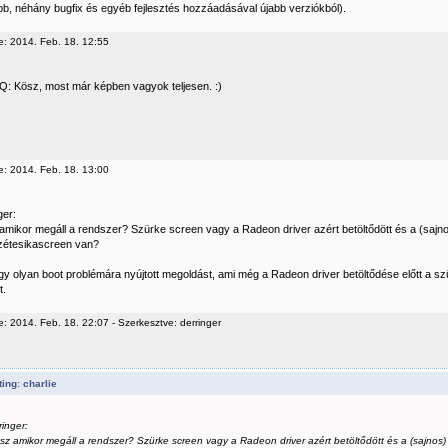
ebb, néhány bugfix és egyéb fejlesztés hozzáadásával újabb verziókból).
e: 2014. Feb. 18. 12:55
: Kösz, most már képben vagyok teljesen. :)
e: 2014. Feb. 18. 13:00
er:
z amikor megáll a rendszer? Szürke screen vagy a Radeon driver azért betöltődött és a (sa
 szétesikascreen van?
egy olyan boot problémára nyújtott megoldást, ami még a Radeon driver betöltődése előtt a sz
t.
: 2014. Feb. 18. 22:07 - Szerkesztve: derringer
ing: charlie
inger:
átsz amikor megáll a rendszer? Szürke screen vagy a Radeon driver azért betöltődött és a (sajno