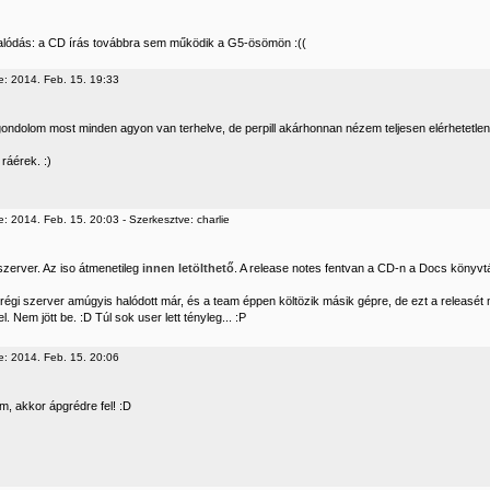
lódás: a CD írás továbbra sem működik a G5-ösömön :((
e: 2014. Feb. 15. 19:33
gondolom most minden agyon van terhelve, de perpill akárhonnan nézem teljesen elérhetetlen a
ráérek. :)
: 2014. Feb. 15. 20:03 - Szerkesztve: charlie
szerver. Az iso átmenetileg
innen letölthető
. A release notes fentvan a CD-n a Docs könyvt
régi szerver amúgyis halódott már, és a team éppen költözik másik gépre, de ezt a releasét m
l. Nem jött be. :D Túl sok user lett tényleg... :P
e: 2014. Feb. 15. 20:06
, akkor ápgrédre fel! :D