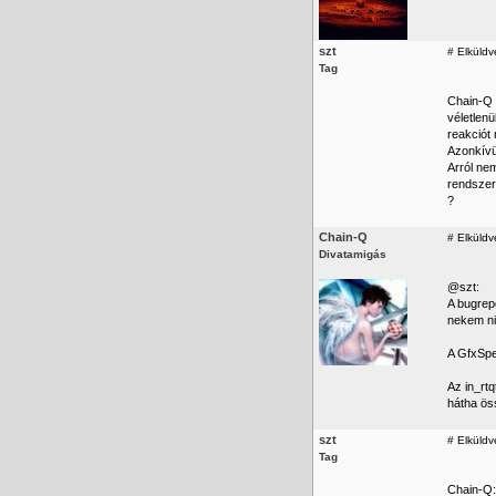
szt
#
Elküldv
Tag
Chain-Q 
véletlen
reakciót 
Azonkívül
Arról nem
rendszere
?
Chain-Q
#
Elküldv
Divatamigás
@szt:
A bugrep
nekem n
A GfxSpe
Az in_rtq
hátha ös
szt
#
Elküldv
Tag
Chain-Q: