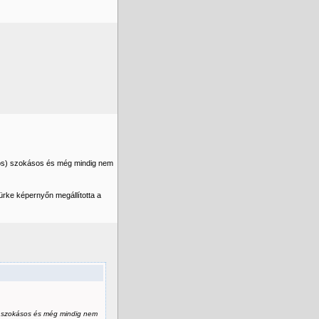
jnos) szokásos és még mindig nem
ürke képernyőn megállította a
s) szokásos és még mindig nem