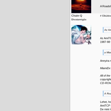
A Roadsh
Chain-Q
#
Elküldve
Divatamigás
Az Am
Az AmiTC
1987-88 
a Mia
Annyira 
MiamiDx 
All of th
copyright
CD-ROM a
A Roa
Lehet, h
AmiTCP l
De mint 