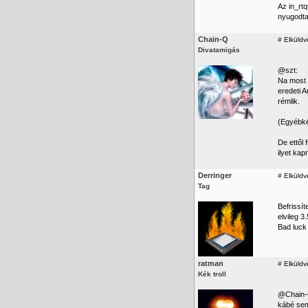
Az in_rt
nyugodta
Chain-Q
#
Elküldv
Divatamigás
@szt:
Na most 
eredeti A
rémlik.
(Egyébké
De ettől
ilyet ka
Derringer
#
Elküldv
Tag
Befrissí
elvileg 3.
Bad luck 
ratman
#
Elküldv
Kék troll
@Chain-Q
kábé semm