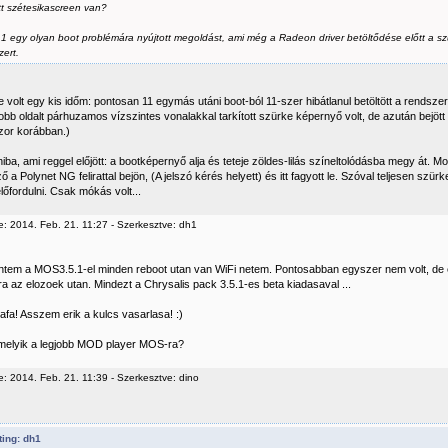
ott szétesikascreen van?
.1 egy olyan boot problémára nyújtott megoldást, ami még a Radeon driver betöltődése előtt a sz
zert.
 volt egy kis időm: pontosan 11 egymás utáni boot-ból 11-szer hibátlanul betöltött a rendszer.
obb oldalt párhuzamos vízszintes vonalakkal tarkított szürke képernyő volt, de azután bejött a
or korábban.)
iba, ami reggel előjött: a bootképernyő alja és teteje zöldes-lilás színeltolódásba megy át. Mo
ő a Polynet NG felirattal bejön, (A jelszó kérés helyett) és itt fagyott le. Szóval teljesen szürk
lőfordulni. Csak mókás volt...
e: 2014. Feb. 21. 11:27 - Szerkesztve: dh1
entem a MOS3.5.1-el minden reboot utan van WiFi netem. Pontosabban egyszer nem volt, de 
 az elozoek utan. Mindezt a Chrysalis pack 3.5.1-es beta kiadasaval ...
afa! Asszem erik a kulcs vasarlasa! :)
melyik a legjobb MOD player MOS-ra?
: 2014. Feb. 21. 11:39 - Szerkesztve: dino
ing: dh1