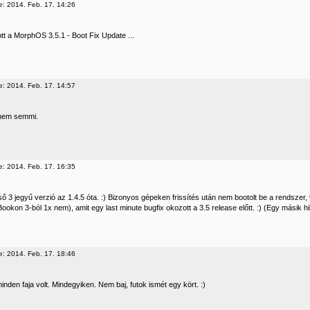
e: 2014. Feb. 17. 14:26
jott a MorphOS 3.5.1 - Boot Fix Update ...
e: 2014. Feb. 17. 14:57
nem semmi.
e: 2014. Feb. 17. 16:35
lső 3 jegyű verzió az 1.4.5 óta. :) Bizonyos gépeken frissítés után nem bootolt be a rendsze
okon 3-ból 1x nem), amit egy last minute bugfix okozott a 3.5 release előtt. :) (Egy másik hi
e: 2014. Feb. 17. 18:46
den faja volt. Mindegyiken. Nem baj, futok ismét egy kört. :)