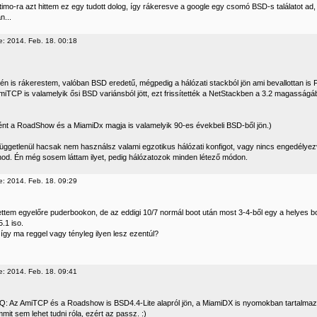
qtimo-ra azt hittem ez egy tudott dolog, így rákeresve a google egy csomó BSD-s találatot a
n...
e: 2014. Feb. 18. 00:18
én is rákerestem, valóban BSD eredetű, mégpedig a hálózati stackból jön ami bevallottan 
miTCP is valamelyik ősi BSD variánsból jött, ezt frissítették a NetStackben a 3.2 magasságáb
nt a RoadShow és a MiamiDx magja is valamelyik 90-es évekbeli BSD-ből jön.)
 függetlenül hacsak nem használsz valami egzotikus hálózati konfigot, vagy nincs engedély
pnod. Én még sosem láttam ilyet, pedig hálózatozok minden létező módon.
e: 2014. Feb. 18. 09:29
tettem egyelőre puderbookon, de az eddigi 10/7 normál boot után most 3-4-ből egy a helyes bo
5.1 iso.
így ma reggel vagy tényleg ilyen lesz ezentúl?
e: 2014. Feb. 18. 09:41
: Az AmiTCP és a Roadshow is BSD4.4-Lite alapról jön, a MiamiDX is nyomokban tartalmazott
it sem lehet tudni róla, ezért az passz. :)