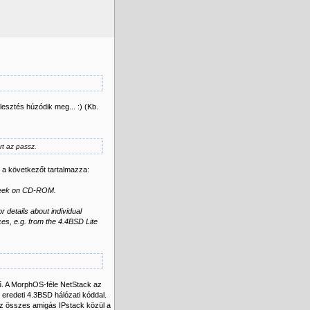
sztés húzódik meg... :) (Kb.
rt az passz.
e a következőt tartalmazza:
Creek on CD-ROM.
r details about individual
rces, e.g. from the 4.4BSD Lite
tű. A MorphOS-féle NetStack az
 eredeti 4.3BSD hálózati kóddal.
 az összes amigás IPstack közül a