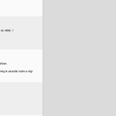
z oldal. :/
árban.
ég le akarták tudni a régi