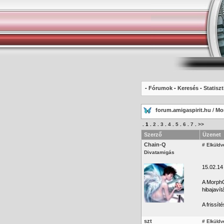
-
Fórumok
-
Keresés
-
Statiszt
forum.amigaspirit.hu
/
Mo
.
1
.
2
.
3
.
4
.
5
.
6
.
7
.
>>
Szerző
Üzenet
Chain-Q
#
Elküldv
Divatamigás
15.02.14
A MorphO
hibajavít
A frissí
szt
#
Elküldv