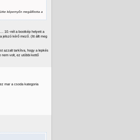
ürke képernyőn megállította a
... 10.-nél a bootkép helyett a
 jelszó kérő mező. (Itt állt meg
st azzalt tarkítva, hogy a lepkés
e nem volt, ez utóbbi kettő
ez mar a csoda kategoria