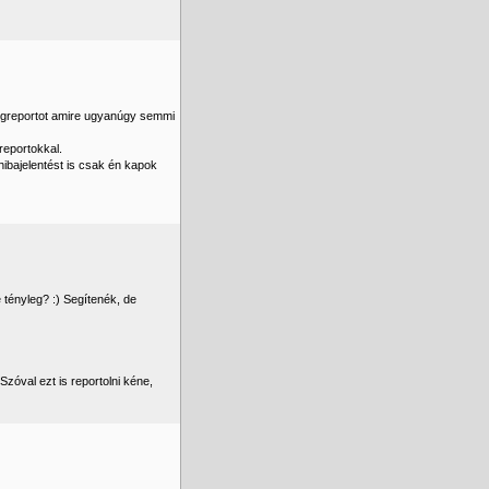
 bugreportot amire ugyanúgy semmi
 reportokkal.
 hibajelentést is csak én kapok
tényleg? :) Segítenék, de
Szóval ezt is reportolni kéne,