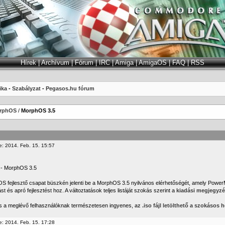
Hírek
|
Archívum
|
Fórum
|
IRC
|
Amiga
|
AmigaOS
|
FAQ
|
RSS
ika
-
Szabályzat
-
Pegasos.hu fórum
rphOS
/
MorphOS 3.5
e: 2014. Feb. 15. 15:57
 - MorphOS 3.5
S fejlesztő csapat büszkén jelenti be a MorphOS 3.5 nyilvános elérhetőségét, amely Power
ást és apró fejlesztést hoz. A változtatások teljes listáját szokás szerint a
kiadási megjegyzé
tés a meglévő felhasználóknak természetesen ingyenes,
az .iso fájl letölthető a szokásos h
e: 2014. Feb. 15. 17:28