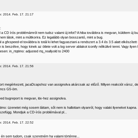
e: 2014. Feb. 17. 21:17
:
ül a CD írós problémámról nem tudsz valami új infot? A hiba továbbra is megvan, küldtem új
nem látok, mint a múltkorira. Ez legalább olyan bosszantó, mint a bug.
 a gfxspeed-el továbbra is totál ki lehet fagyasztani a rendszert a 3.4 és 3.5 alatt elkészített
 is beszélve, hogy kinek az ötlete volt a log server ablakot iconify nélkülivé tenni. Vagy ilyen
sen: in_rtqtimo: adjusted rtq_reallyold to 2400
e: 2014. Feb. 17. 21:56
ort megérkezett, jacaDcapshoz van assignolva akárcsak az előző. Milyen reakciót vársz, de 
incs G5-öm.
ed bugreport is megvan, itix-hez assignolva.
timo: üzenetet még sosem láttam, sőt nem is hallottam olyanról, hogy valaki ilyeneket kapna. 
szefügg. Mondjuk a CD-írós problémával pl...
e: 2014. Feb. 17. 22:52
 én sem tudom, csak szeretném ha valami történne...