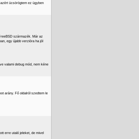
d, azért ücsörögtem ez ügyben
is FreeBSD származék. Már az
an, egy újabb verzióra ha jól
ezve valami debug mód, nem kéne
ot arány. Fő oldalról szedtem le
 erre utaló jeleket, de mivel