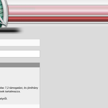
Mac 7,2 támogatást, és jónéhány
sek tartalmazza
.
elyről
.