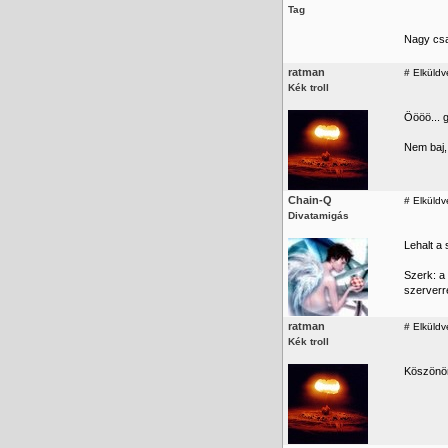
Tag
Nagy csa
ratman
#
Elküldv
Kék troll
Öööö... 
Nem baj, 
Chain-Q
#
Elküldve
Divatamigás
Lehalt a 
Szerk: a 
szerverre
ratman
#
Elküldv
Kék troll
Köszönöm