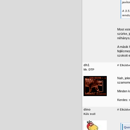
javít
A 3.5
rends
Most este
szürke, j
néhánysz
A másik h
fejlécmez
szokott e
dh1
#
Elküldv
Mr. DTP
Nah, jel
szamomra
Minden k
Kerdes: 
dino
#
Elküldve
Kék troll
Quot