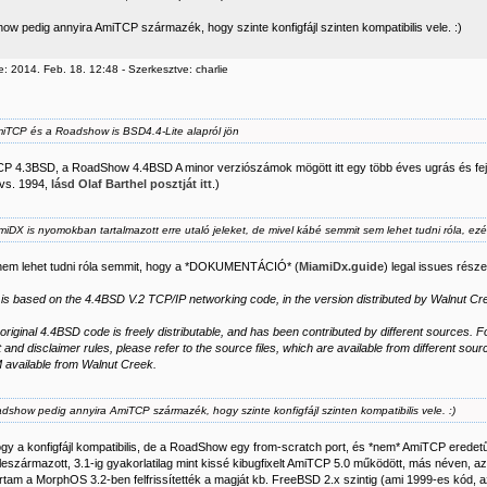
ow pedig annyira AmiTCP származék, hogy szinte konfigfájl szinten kompatibilis vele. :)
: 2014. Feb. 18. 12:48 - Szerkesztve: charlie
iTCP és a Roadshow is BSD4.4-Lite alapról jön
P 4.3BSD, a RoadShow 4.4BSD A minor verziószámok mögött itt egy több éves ugrás és fejle
vs. 1994,
lásd Olaf Barthel posztját itt
.)
miDX is nyomokban tartalmazott erre utaló jeleket, de mivel kábé semmit sem lehet tudni róla, ezé
nem lehet tudni róla semmit, hogy a *DOKUMENTÁCIÓ* (
MiamiDx.guide
) legal issues rész
is based on the 4.4BSD V.2 TCP/IP networking code, in the version distributed by Walnut 
e original 4.4BSD code is freely distributable, and has been contributed by different sources. Fo
 and disclaimer rules, please refer to the source files, which are available from different sou
vailable from Walnut Creek.
dshow pedig annyira AmiTCP származék, hogy szinte konfigfájl szinten kompatibilis vele. :)
ogy a konfigfájl kompatibilis, de a RoadShow egy from-scratch port, és *nem* AmiTCP erede
eszármazott, 3.1-ig gyakorlatilag mint kissé kibugfixelt AmiTCP 5.0 működött, más néven, az
írtam a MorphOS 3.2-ben felfrissítették a magját kb. FreeBSD 2.x szintig (ami 1999-es kód,