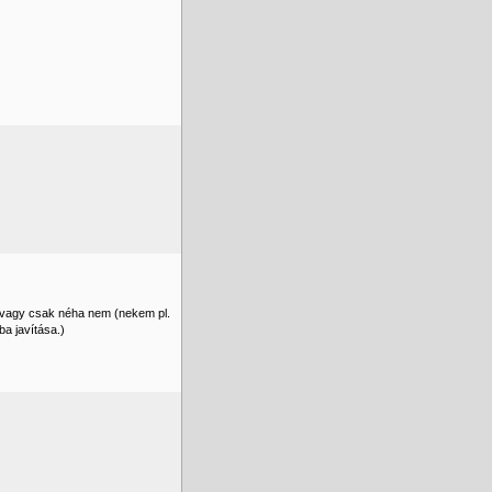
r, vagy csak néha nem (nekem pl.
ba javítása.)