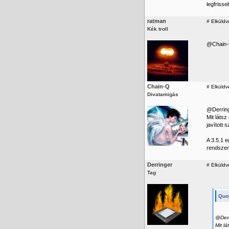
legfriss
ratman
#
Elküldv
Kék troll
@Chain-Q
Chain-Q
#
Elküldv
Divatamigás
@Derring
Mit láts
javított
A 3.5.1 
rendszer
Derringer
#
Elküldve
Tag
Quot
@Derr
Mit l