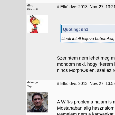
dino
#
Elküldve: 2013. Nov. 27. 13:2
Kék troll
Quoting: dh1
fileok felett feljovo buboreko
Szerintem nem lehet meg mo
mondom neki, hogy "kerem ka
nincs MorphOs en, szal ez 
dekanyz
#
Elküldve: 2013. Nov. 27. 13:5
Tag
A Wifi-s problema nalam is
Mostanaban alig hasznalom 
Remelem nem a kartyankat 