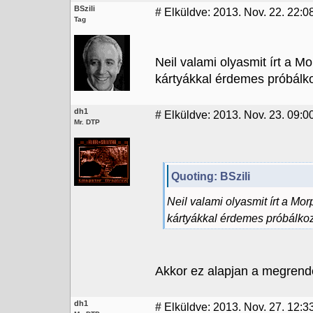
BSzili
#
Elküldve: 2013. Nov. 22. 22:0
Tag
Neil valami olyasmit írt a 
kártyákkal érdemes próbálko
dh1
#
Elküldve: 2013. Nov. 23. 09:0
Mr. DTP
Quoting: BSzili
Neil valami olyasmit írt a Mo
kártyákkal érdemes próbálkoz
Akkor ez alapjan a megrendel
dh1
#
Elküldve: 2013. Nov. 27. 12:3