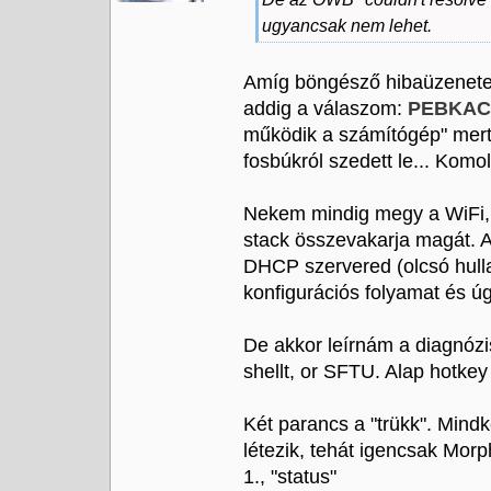
ugyancsak nem lehet.
Amíg böngésző hibaüzenetet 
addig a válaszom:
PEBKAC
működik a számítógép" mert 
fosbúkról szedett le... Kom
Nekem mindig megy a WiFi, l
stack összevakarja magát. 
DHCP szervered (olcsó hull
konfigurációs folyamat és úg
De akkor leírnám a diagnózis
shellt, or SFTU. Alap hotk
Két parancs a "trükk". Min
létezik, tehát igencsak Morp
1., "status"