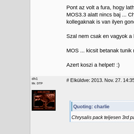
Pont az volt a fura, hogy l
MOS3.3 alatt nincs baj ... Chy
kollegaknak is van ilyen gon
Szal nem csak en vagyok a 
MOS ... kicsit betanak tunik
Azert koszi a helpet! :)
dh1
#
Elküldve: 2013. Nov. 27. 14:3
Mr. DTP
Quoting: charlie
Chrysalis pack teljesen 3rd p