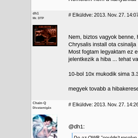
dh1
#
Elküldve: 2013. Nov. 27. 14:0
Mr. DTP
Nem, biztos vagyok benne, 
Chrysalis install ota csinalja .
Most fogtam legyaktam ez e
jelentkezik a hiba ... tehat 
10-bol 10x mukodik sima 3.3 a
megyek tovabb a hibakeres
Chain-Q
#
Elküldve: 2013. Nov. 27. 14:26
Divatamigás
@dh1:
De az OWB "couldn't resolve 