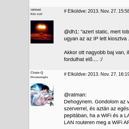
ratman
#
Elküldve: 2013. Nov. 27. 15:5
Kék troll
@dh1: "azert static, mert to
ugyan az az IP lett kiosztva .
Akkor ott nagyobb baj van,
fordulhat elő.... :/
Chain-Q
#
Elküldve: 2013. Nov. 27. 16:1
Divatamigás
@ratman:
Dehogynem. Gondolom az va
szerverrel, és aztán az egé
pepitában, ha a WiFi és a L
LAN routeren meg a WiFi AP-n