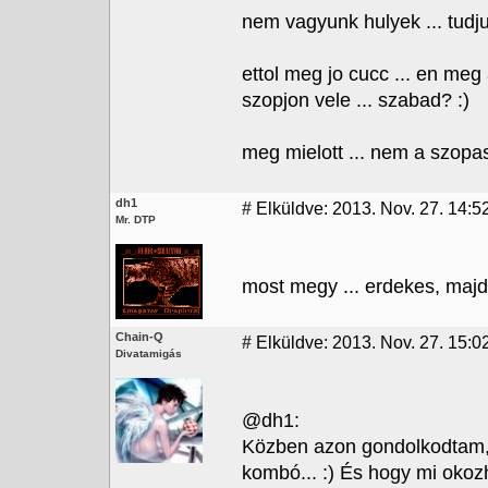
nem vagyunk hulyek ... tudju
ettol meg jo cucc ... en meg
szopjon vele ... szabad? :)
meg mielott ... nem a szopa
dh1
#
Elküldve: 2013. Nov. 27. 14:5
Mr. DTP
most megy ... erdekes, majd
Chain-Q
#
Elküldve: 2013. Nov. 27. 15:02
Divatamigás
@dh1:
Közben azon gondolkodtam, h
kombó... :) És hogy mi okozh