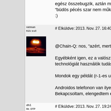
egész összebugzik, aztán m
"büdös pécés szar nem műkö
:)
ratman
#
Elküldve: 2013. Nov. 27. 16:4
Kék troll
@Chain-Q: nos, "azért, mert
Egyébként igen, ez a valószí
technológiát használók tudá
Mondok egy példát (r-1-es u
Androidos telefonon van il
Bekapcsoltam, elengedtem é
dh1
#
Elküldve: 2013. Nov. 27. 19:2
Mr. DTP