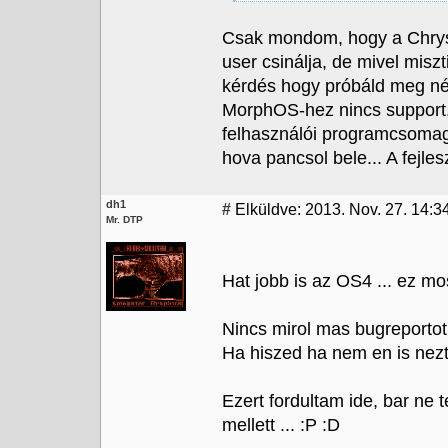
Csak mondom, hogy a Chrysal
user csinálja, de mivel miszt
kérdés hogy próbáld meg nélk
MorphOS-hez nincs support,
felhasználói programcsomag 
hova pancsol bele... A fejle
dh1
#
Elküldve: 2013. Nov. 27. 14:3
Mr. DTP
Hat jobb is az OS4 ... ez mos
Nincs mirol mas bugreportot 
Ha hiszed ha nem en is nez
Ezert fordultam ide, bar ne t
mellett ... :P :D