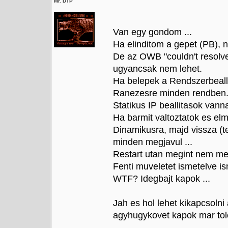
Mr. DTP
Van egy gondom ...
Ha elinditom a gepet (PB), n
De az OWB "couldn't resolve
ugyancsak nem lehet.
Ha belepek a Rendszerbeallit
Ranezesre minden rendben
Statikus IP beallitasok vann
Ha barmit valtoztatok es el
Dinamikusra, majd vissza (t
minden megjavul ...
Restart utan megint nem meg
Fenti muveletet ismetelve is
WTF? Idegbajt kapok ...
Jah es hol lehet kikapcsolni 
agyhugykovet kapok mar tole 