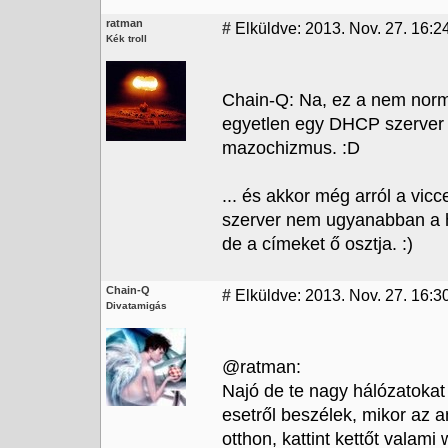
ratman
#
Elküldve: 2013. Nov. 27. 16:2
Kék troll
Chain-Q: Na, ez a nem norm
egyetlen egy DHCP szerver l
mazochizmus. :D
... és akkor még arról a vi
szerver nem ugyanabban a h
de a címeket ő osztja. :)
Chain-Q
#
Elküldve: 2013. Nov. 27. 16:3
Divatamigás
@ratman:
Najó de te nagy hálózatokat
esetről beszélek, mikor az a
otthon, kattint kettőt valam