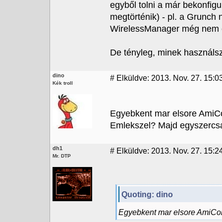
egyből tolni a már bekonfig
megtörténik) - pl. a Grunch ne
WirelessManager még nem du
De tényleg, minek használsz 
dino
#
Elküldve: 2013. Nov. 27. 15:0
Kék troll
Egyebkent mar elsore AmiCo
Emlekszel? Majd egyszercsak
dh1
#
Elküldve: 2013. Nov. 27. 15:2
Mr. DTP
Quoting: dino
Egyebkent mar elsore AmiCon