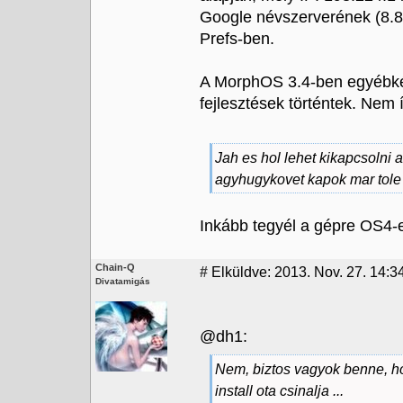
Google névszerverének (8.8
Prefs-ben.
A MorphOS 3.4-ben egyébkén
fejlesztések történtek. Nem í
Jah es hol lehet kikapcsolni a
agyhugykovet kapok mar tole ..
Inkább tegyél a gépre OS4-e
Chain-Q
#
Elküldve: 2013. Nov. 27. 14:3
Divatamigás
@dh1:
Nem, biztos vagyok benne, ho
install ota csinalja ...