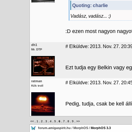
Quoting: charlie
Vadász, vadász... :)
:D ezen most nagyon nagyo
dh1
#
Elküldve: 2013. Nov. 27. 20:3
Mr. DTP
Ezt tudja egy Belkin vagy egy
ratman
#
Elküldve: 2013. Nov. 27. 20:4
Kék troll
Pedig, tudja, csak be kell állí
<<
.
1
.
2
.
3
.
4
.
5
.
6
.
7
.
8
.
9
.
>>
forum.amigaspirit.hu
/
MorphOS
/
MorphOS 3.3