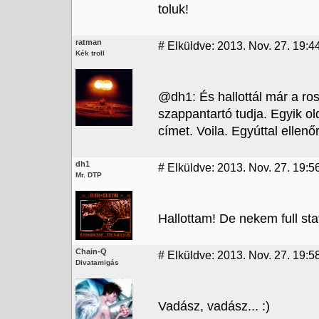
toluk!
ratman
#
Elküldve: 2013. Nov. 27. 19:4
Kék troll
@dh1: És hallottál már a ro
szappantartó tudja. Egyik o
címet. Voila. Egyúttal ellen
dh1
#
Elküldve: 2013. Nov. 27. 19:5
Mr. DTP
Hallottam! De nekem full sta
Chain-Q
#
Elküldve: 2013. Nov. 27. 19:5
Divatamigás
Vadász, vadász... :)