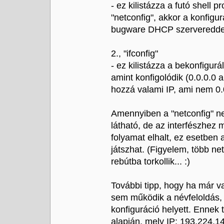
- ez kilistázza a futó shell 
"netconfig", akkor a konfigu
bugware DHCP szervereddel
2., "ifconfig"
- ez kilistázza a bekonfigurált
amint konfigolódik (0.0.0.0 
hozzá valami IP, ami nem 0.
Amennyiben a "netconfig" n
látható, de az interfészhez 
folyamat elhalt, ez esetben 
játszhat. (Figyelem, több ne
rebútba torkollik... :)
További tipp, hogy ha már v
sem működik a névfeloldás, 
konfiguráció helyett. Ennek 
alapján, mely IP: 193.224.1