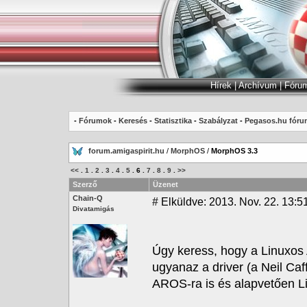
Hírek
|
Archívum
|
Fóru
-
Fórumok
-
Keresés
-
Statisztika
-
Szabályzat
-
Pegasos.hu fóru
forum.amigaspirit.hu
/
MorphOS
/
MorphOS 3.3
<<
.
1
.
2
.
3
.
4
.
5
.
6
.
7
.
8
.
9
.
>>
Szerző
Üzenet
Chain-Q
#
Elküldve: 2013. Nov. 22. 13:5
Divatamigás
Úgy keress, hogy a Linuxos 
ugyanaz a driver (a Neil Caf
AROS-ra is és alapvetően Lin