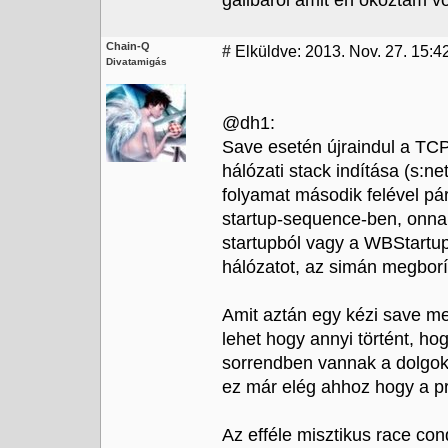
galibarol amit en okoztam voln
Chain-Q
#
Elküldve: 2013. Nov. 27. 15:42
Divatamigás
@dh1:
Save esetén újraindul a TCP/
hálózati stack indítása (s:ne
folyamat második felével pá
startup-sequence-ben, onnant
startupból vagy a WBStartupb
hálózatot, az simán megborí
Amit aztán egy kézi save me
lehet hogy annyi történt, ho
sorrendben vannak a dolgok 
ez már elég ahhoz hogy a pro
Az efféle misztikus race con