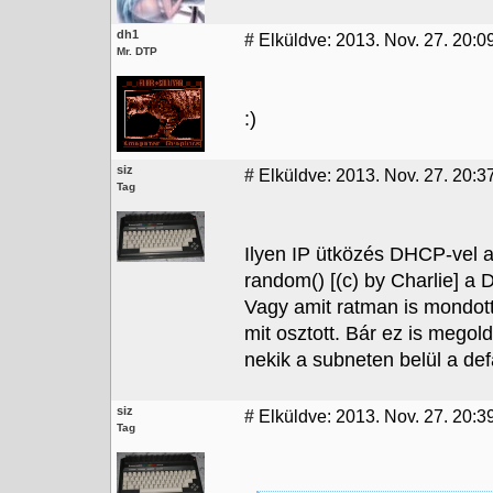
dh1
#
Elküldve: 2013. Nov. 27. 20:0
Mr. DTP
:)
siz
#
Elküldve: 2013. Nov. 27. 20:3
Tag
Ilyen IP ütközés DHCP-vel ak
random() [(c) by Charlie] a D
Vagy amit ratman is mondott
mit osztott. Bár ez is mego
nekik a subneten belül a defa
siz
#
Elküldve: 2013. Nov. 27. 20:3
Tag