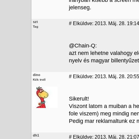
iranyban kisebb a screen me
jelenseg.
szt
#
Elküldve: 2013. Máj. 28. 19:1
Tag
@Chain-Q:
azt nem lehetne valahogy el
nyelv és magyar billentyűze
dino
#
Elküldve: 2013. Máj. 28. 20:5
Kék troll
Sikerult!
Viszont latom a muiban a he
fole viszem) meg mindig nem 
Pedig mar reklamaltunk ez mi
dh1
#
Elküldve: 2013. Máj. 28. 21:0