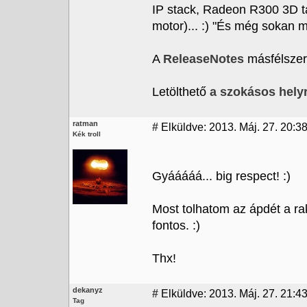
IP stack, Radeon R300 3D 
motor)... :) "És még sokan m
A
ReleaseNotes
másfélszer 
Letölthető
a szokásos hely
ratman
#
Elküldve: 2013. Máj. 27. 20:3
Kék troll
Gyááááá... big respect! :)
Most tolhatom az ápdét a r
fontos. :)
Thx!
dekanyz
#
Elküldve: 2013. Máj. 27. 21:4
Tag