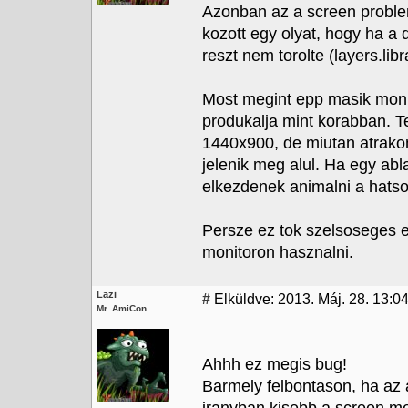
Azonban az a screen proble
kozott egy olyat, hogy ha a 
reszt nem torolte (layers.libr
Most megint epp masik monit
produkalja mint korabban. Te
1440x900, de miutan atrakom
jelenik meg alul. Ha egy abla
elkezdenek animalni a hatso 
Persze ez tok szelsoseges e
monitoron hasznalni.
Lazi
#
Elküldve: 2013. Máj. 28. 13:0
Mr. AmiCon
Ahhh ez megis bug!
Barmely felbontason, ha az 