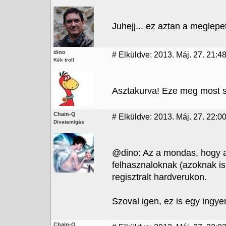
Juhejj... ez aztan a meglepe
dino
#
Elküldve: 2013. Máj. 27. 21:48
Kék troll
Asztakurva! Eze meg most sem
Chain-Q
#
Elküldve: 2013. Máj. 27. 22:0
Divatamigás
@dino: Az a mondas, hogy az
felhasznaloknak (azoknak is,
regisztralt hardverukon.
Szoval igen, ez is egy ingye
Chain-Q