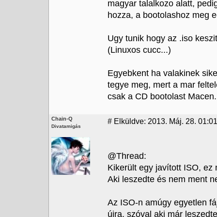
magyar talalkozo alatt, pedi
hozza, a bootolashoz meg eg
Ugy tunik hogy az .iso kesz
(Linuxos cucc...)
Egyebkent ha valakinek sike
tegye meg, mert a mar feltel
csak a CD bootolast Macen.
Chain-Q
#
Elküldve: 2013. Máj. 28. 01:0
Divatamigás
@Thread:
Kikerült egy javított ISO, e
Aki leszedte és nem ment ne
Az ISO-n amúgy egyetlen fáj
újra, szóval aki már leszedte