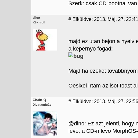
Szerk: csak CD-bootnal van
dino
#
Elküldve: 2013. Máj. 27. 22:41
Kék troll
majd ez utan bejon a nyelv e
a kepernyo fogad:
Majd ha ezeket tovabbnyomo
Oesixel irtam az isot toast 
Chain-Q
#
Elküldve: 2013. Máj. 27. 22:56
Divatamigás
@dino: Ez azt jelenti, hogy
levo, a CD-n levo MorphOS-s