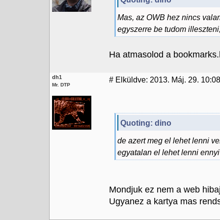
Mas, az OWB hez nincs valam
egyszerre be tudom illeszten
Ha atmasolod a bookmarks.
dh1
#
Elküldve: 2013. Máj. 29. 10:0
Mr. DTP
Quoting: dino
de azert meg el lehet lenni 
egyatalan el lehet lenni enn
Mondjuk ez nem a web hibaja
Ugyanez a kartya mas rendsz