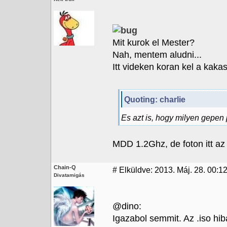
Mit kurok el Mester?
Nah, mentem aludni...
Itt videken koran kel a kakas
Quoting: charlie
Es azt is, hogy milyen gepen
MDD 1.2Ghz, de foton itt az 
Chain-Q
#
Elküldve: 2013. Máj. 28. 00:12
Divatamigás
@dino:
Igazabol semmit. Az .iso hiba