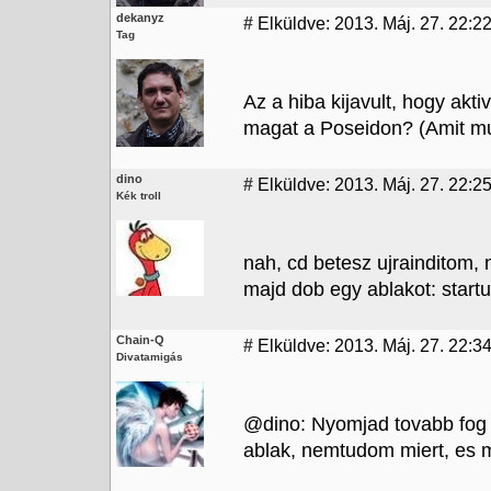
dekanyz
#
Elküldve: 2013. Máj. 27. 22:2
Tag
Az a hiba kijavult, hogy ak
magat a Poseidon? (Amit mu
dino
#
Elküldve: 2013. Máj. 27. 22:2
Kék troll
nah, cd betesz ujrainditom,
majd dob egy ablakot: start
Chain-Q
#
Elküldve: 2013. Máj. 27. 22:34
Divatamigás
@dino: Nyomjad tovabb fog 
ablak, nemtudom miert, es m