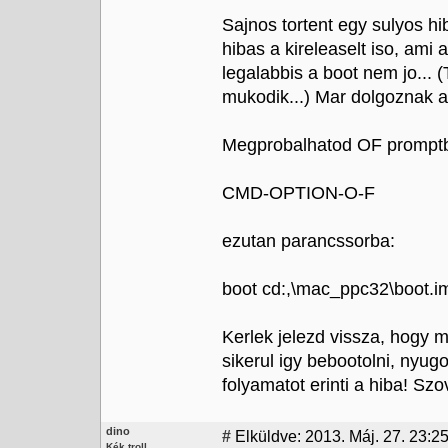
Sajnos tortent egy sulyos hi
hibas a kireleaselt iso, a
legalabbis a boot nem jo...
mukodik...) Mar dolgoznak a
Megprobalhatod OF promptb
CMD-OPTION-O-F
ezutan parancssorba:
boot cd:,\mac_ppc32\boot.i
Kerlek jelezd vissza, hogy 
sikerul igy bebootolni, nyug
folyamatot erinti a hiba! S
dino
#
Elküldve: 2013. Máj. 27. 23:2
Kék troll