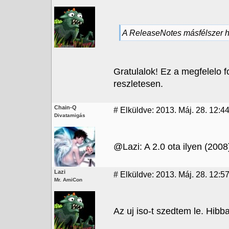
A ReleaseNotes másfélszer ho
Gratulalok! Ez a megfelelo f
reszletesen.
Chain-Q
#
Elküldve: 2013. Máj. 28. 12:4
Divatamigás
@Lazi: A 2.0 ota ilyen (2008)
Lazi
#
Elküldve: 2013. Máj. 28. 12:57
Mr. AmiCon
Az uj iso-t szedtem le. Hibb