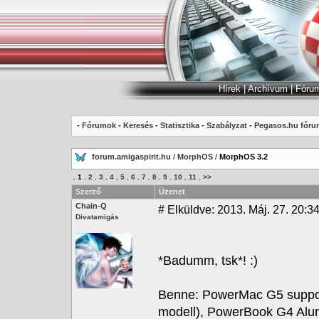
Hírek
|
Archívum
|
Fóru
-
Fórumok
-
Keresés
-
Statisztika
-
Szabályzat
-
Pegasos.hu fóru
forum.amigaspirit.hu
/
MorphOS
/
MorphOS 3.2
.
1
.
2
.
3
.
4
.
5
.
6
.
7
.
8
.
9
.
10
.
11
.
>>
Szerző
Üzenet
Chain-Q
#
Elküldve: 2013. Máj. 27. 20:34
Divatamigás
*Badumm, tsk*! :)
Benne: PowerMac G5 support
modell), PowerBook G4 Alum