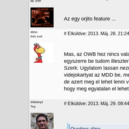
Mr. DTP
Az egy orjito feature ...
dino
#
Elküldve: 2013. Máj. 28. 21:24
Kék troll
Mas, az OWB hez nincs vala
egyszerre be tudom illeszte
Szerk: Ugylatom lassan ne
videjokartyat az MDD be, me
de azert meg el lehet lenni 
hogy meg egyatalan el lehe
dekanyz
#
Elküldve: 2013. Máj. 29. 08:4
Tag
Quoting: dino