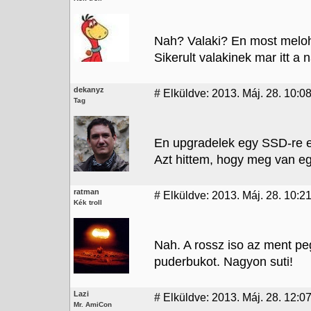
Nah? Valaki? En most melohe
Sikerult valakinek mar itt 
dekanyz
#
Elküldve: 2013. Máj. 28. 10:0
Tag
En upgradelek egy SSD-re e
Azt hittem, hogy meg van egy
ratman
#
Elküldve: 2013. Máj. 28. 10:2
Kék troll
Nah. A rossz iso az ment pe
puderbukot. Nagyon suti!
Lazi
#
Elküldve: 2013. Máj. 28. 12:0
Mr. AmiCon