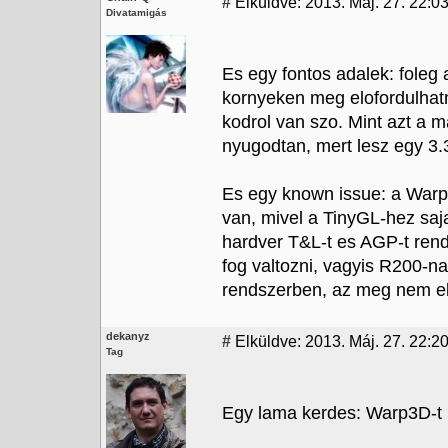
#
Elküldve: 2013. Máj. 27. 22:03
Divatamigás
Es egy fontos adalek: foleg
kornyeken meg elofordulhat
kodrol van szo. Mint azt a m
nyugodtan, mert lesz egy 3.3
Es egy known issue: a War
van, mivel a TinyGL-hez sajat
hardver T&L-t es AGP-t re
fog valtozni, vagyis R200-n
rendszerben, az meg nem el
dekanyz
#
Elküldve: 2013. Máj. 27. 22:2
Tag
Egy lama kerdes: Warp3D-t 