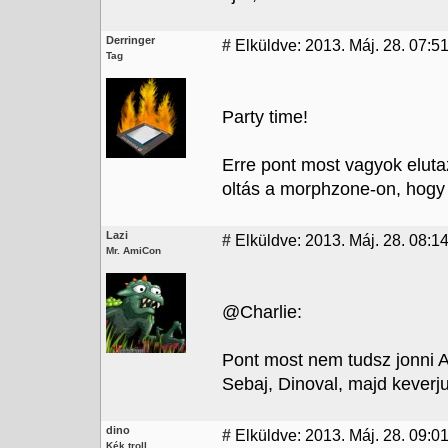
Derringer
#
Elküldve: 2013. Máj. 28. 07:5
Tag
Party time!
Erre pont most vagyok eluta
oltás a morphzone-on, hogy 
Lazi
#
Elküldve: 2013. Máj. 28. 08:1
Mr. AmiCon
@Charlie:
Pont most nem tudsz jonni A
Sebaj, Dinoval, majd keverjuk
dino
#
Elküldve: 2013. Máj. 28. 09:0
Kék troll