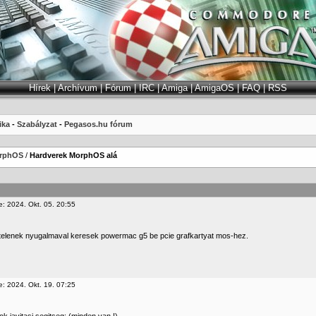
Hírek
|
Archívum
|
Fórum
|
IRC
|
Amiga
|
AmigaOS
|
FAQ
|
RSS
ika
-
Szabályzat
-
Pegasos.hu fórum
rphOS
/
Hardverek MorphOS alá
e: 2024. Okt. 05. 20:55
telenek nyugalmaval keresek powermac g5 be pcie grafkartyat mos-hez.
e: 2024. Okt. 19. 07:25