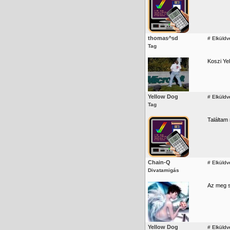
thomas^sd
#
Elküldv
Tag
Koszi Ye
Yellow Dog
#
Elküldv
Tag
Találtam
Chain-Q
#
Elküldv
Divatamigás
Az meg s
Yellow Dog
#
Elküldv