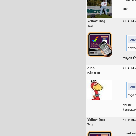
Powerboo
URL
Yellow Dog
#
Elküldv
Tag
Quo
power
Milyen t
dino
#
Elküldve
Kék troll
Quo
Milye
ehune
https:/
Yellow Dog
#
Elküldv
Tag
Emlékezt