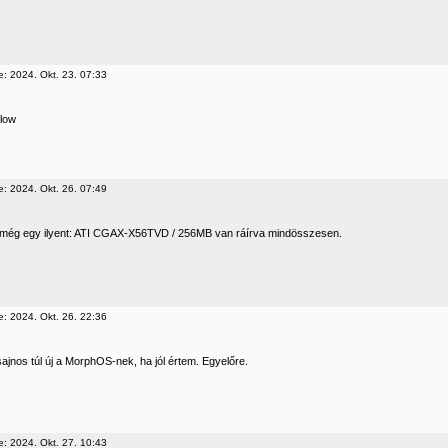
e: 2024. Okt. 23. 07:33
llow
e: 2024. Okt. 26. 07:49
 még egy ilyent: ATI CGAX-X56TVD / 256MB van ráírva mindösszesen.
e: 2024. Okt. 26. 22:36
ajnos túl új a MorphOS-nek, ha jól értem. Egyelőre.
e: 2024. Okt. 27. 10:43