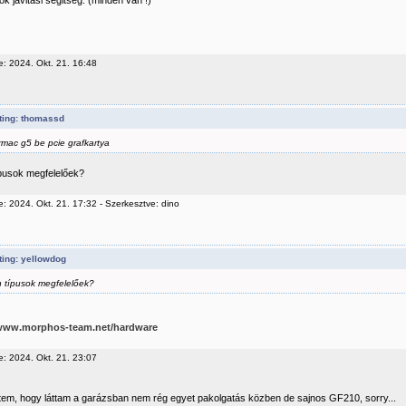
k javitasi segitseg: (minden van !)
e: 2024. Okt. 21. 16:48
ting: thomassd
mac g5 be pcie grafkartya
ípusok megfelelőek?
: 2024. Okt. 21. 17:32 - Szerkesztve: dino
ting: yellowdog
n típusok megfelelőek?
/www.morphos-team.net/hardware
e: 2024. Okt. 21. 23:07
em, hogy láttam a garázsban nem rég egyet pakolgatás közben de sajnos GF210, sorry...