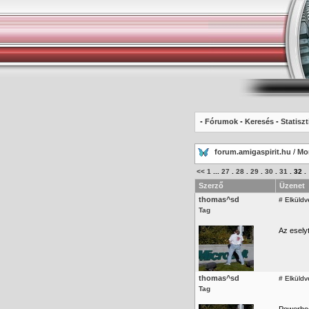
-
Fórumok
-
Keresés
-
Statiszt
forum.amigaspirit.hu
/
Mo
<<
1
...
27
.
28
.
29
.
30
.
31
.
32
.
Szerző
Üzenet
thomas^sd
#
Elküldv
Tag
Az esely
thomas^sd
#
Elküldv
Tag