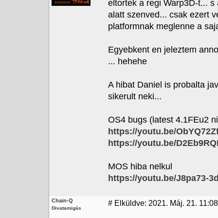
eltortek a regi Warp3D-t...
alatt szenved... csak ezer
platformnak meglenne a saja
Egyebkent en jeleztem anno 
... hehehe
A hibat Daniel is probalta ja
sikerult neki...
OS4 bugs (latest 4.1FEu2 nin
https://youtu.be/ObYQ72
https://youtu.be/D2Eb9R
MOS hiba nelkul
https://youtu.be/J8pa73-3
Chain-Q
#
Elküldve: 2021. Máj. 21. 11:08
Divatamigás