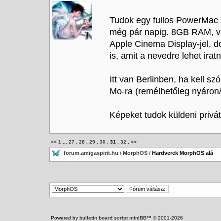
Tudok egy fullos PowerMac 
még pár napig. 8GB RAM, va
Apple Cinema Display-jel, 
is, amit a nevedre lehet irat
Itt van Berlinben, ha kell 
Mo-ra (remélhetőleg nyáron/ő
Képeket tudok küldeni privá
<<
1
...
27
.
28
.
29
.
30
.
31
.
32
.
>>
forum.amigaspirit.hu
/
MorphOS
/
Hardverek MorphOS alá
Powered by
bulletin board script miniBB
™ © 2001-2026