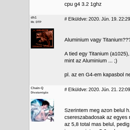
cpu g4 3.2 1ghz
dh1
#
Elküldve: 2020. Jún. 19. 22:2
Mr. DTP
Aluminium vagy Titanium??
A tied egy Titanium (a1025),
mint az Aluminium ... ;)
pl. az en G4-em kapasbol ne
Chain-Q
#
Elküldve: 2020. Jún. 21. 22:09
Divatamigás
Szerintem meg azon belul h.
csereszabadosak az egyes mo
az 5,8 total mas belul, pedi