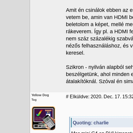
Amit én csinálok ebben az 
vetem be, amin van HDMI be
beletolom a képet, mellé m
rákeverem. Így pl. a HDMI f
nem száz százalékig szabvá
nézős felhasználáshoz, és v
keresel.
Szikron - nyilván alapból s
beszélgetünk, ahol minden eg
átalakítóknál. Szóval én si
Yellow Dog
#
Elküldve: 2020. Dec. 17. 15:3
Tag
Quoting: charlie