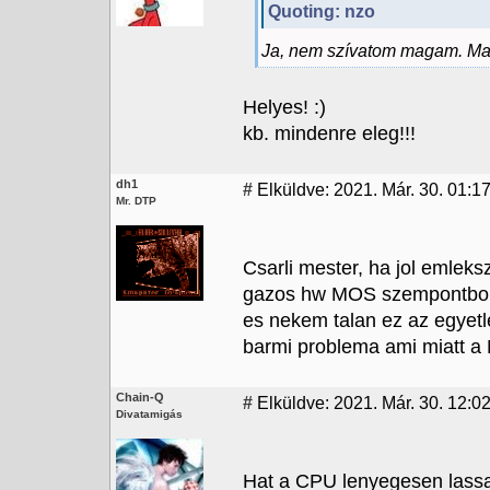
Quoting: nzo
Ja, nem szívatom magam. Ma
Helyes! :)
kb. mindenre eleg!!!
dh1
#
Elküldve: 2021. Már. 30. 01:1
Mr. DTP
Csarli mester, ha jol emle
gazos hw MOS szempontbol?
es nekem talan ez az egyetl
barmi problema ami miatt 
Chain-Q
#
Elküldve: 2021. Már. 30. 12:02
Divatamigás
Hat a CPU lenyegesen lassa