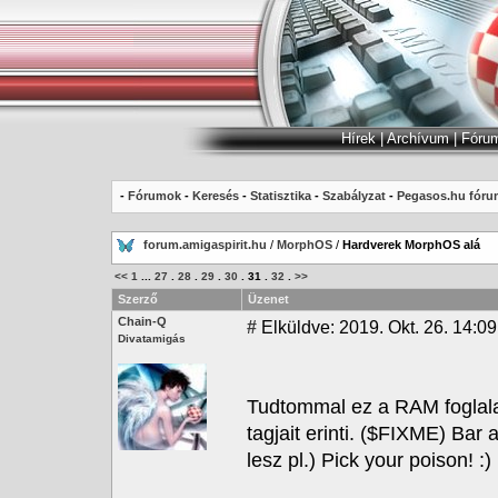
Hírek
|
Archívum
|
Fóru
-
Fórumok
-
Keresés
-
Statisztika
-
Szabályzat
-
Pegasos.hu fóru
forum.amigaspirit.hu
/
MorphOS
/
Hardverek MorphOS alá
<<
1
...
27
.
28
.
29
.
30
.
31
.
32
.
>>
Szerző
Üzenet
Chain-Q
#
Elküldve: 2019. Okt. 26. 14:09
Divatamigás
Tudtommal ez a RAM foglala
tagjait erinti. ($FIXME) Bar
lesz pl.) Pick your poison! :)