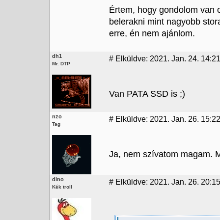
Értem, hogy gondolom van ot
belerakni mint nagyobb stor
erre, én nem ajánlom.
dh1
#
Elküldve: 2021. Jan. 24. 14:2
Mr. DTP
Van PATA SSD is ;)
nzo
#
Elküldve: 2021. Jan. 26. 15:2
Tag
Ja, nem szívatom magam. M
dino
#
Elküldve: 2021. Jan. 26. 20:15
Kék troll