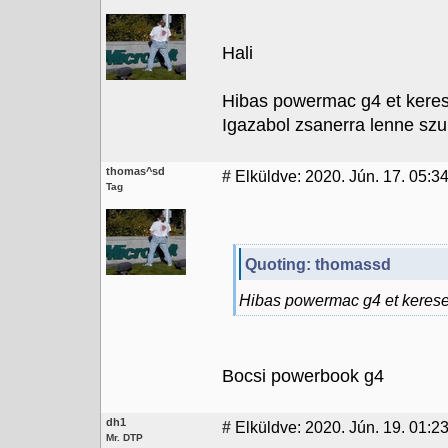
Hali
Hibas powermac g4 et keres
Igazabol zsanerra lenne szuk
thomas^sd
#
Elküldve: 2020. Jún. 17. 05:3
Tag
Quoting: thomassd
Hibas powermac g4 et keres
Bocsi powerbook g4
dh1
#
Elküldve: 2020. Jún. 19. 01:23
Mr. DTP