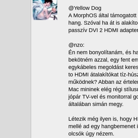
@Yellow Dog
A MorphOS által támogatott
hang. Szóval ha át is alakít
passzív DVI 2 HDMI adapter
@nzo:
Én nem bonyolítanám, és ha
bekötném azzal, egy fent eml
egykábeles megoldást keres
to HDMI átalakítókat tíz-hú
működnek? Abban az értele
Mac mininek elég régi stílus
jópár TV-vel és monitorral g
általában simán megy.
Létezik még ilyen is, hogy HD
mellé ad egy hangbemenet is
olcsók úgy nézem.