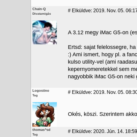
Chain-Q
#
Elküldve: 2019. Nov. 05. 06:17
Divatamigás
A 3.12 megy iMac G5-on (es
Ertsd: sajat felelossegre, h
:) Ami ismert, hogy pl. a fanc
kulso utility-vel (ami raada
kepernyomeretekkel sem men
nagyobbik iMac G5-on neki 
Logostino
#
Elküldve: 2019. Nov. 05. 08:3
Tag
Okés, köszi. Szerintem akk
thomas^sd
#
Elküldve: 2020. Jún. 14. 18:5
Tag