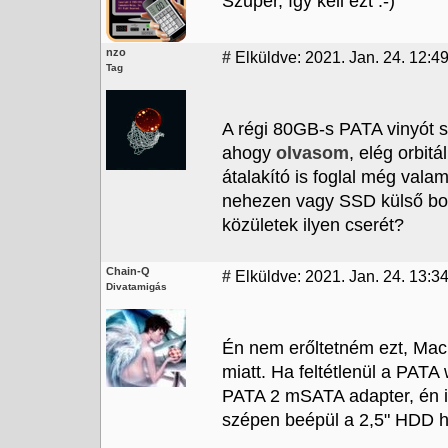
Szuper, így kell ezt :-)
nzo
#
Elküldve: 2021. Jan. 24. 12:4
Tag
A régi 80GB-s PATA vinyót 
ahogy
olvasom
, elég orbit
átalakító is foglal még valam
nehezen vagy SSD külső borí
közületek ilyen cserét?
Chain-Q
#
Elküldve: 2021. Jan. 24. 13:34
Divatamigás
Én nem erőltetném ezt, Mac m
miatt. Ha feltétlenül a PATA
PATA 2 mSATA adapter, én i
szépen beépül a 2,5" HDD h