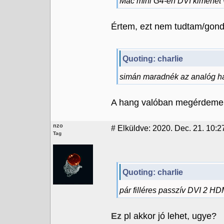
Mac mini G4-en DVI kimenet 
Értem, ezt nem tudtam/gond
Quoting: charlie
simán maradnék az analóg h
A hang valóban megérdemel 
nzo
#
Elküldve: 2020. Dec. 21. 10:2
Tag
Quoting: charlie
pár filléres passzív DVI 2 HD
Ez
pl akkor jó lehet, ugye?