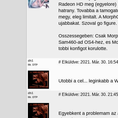
Radeon HD meg (egyelore) a
hatrany. Tovabba a tamogato
megy, eleg limitalt. A Morp
ujabbakat. Szoval go figure
Osszessegeben: Csak Morp
Sam460-ad OS4-hez, es Morph
tobbi konfigot korulotte.
dh1
#
Elküldve: 2021. Már. 30. 16:5
Mr. DTP
Utobbi a cel... leginkabb a
dh1
#
Elküldve: 2021. Már. 30. 21:4
Mr. DTP
Egyebkent a problemam az