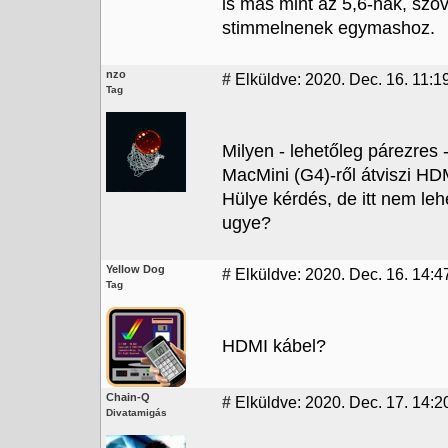
is mas mint az 5,6-nak, sz
stimmelnenek egymashoz.
nzo
#
Elküldve: 2020. Dec. 16. 11:19
Tag
Milyen - lehetőleg párezres 
MacMini (G4)-ről átviszi HD
Hülye kérdés, de itt nem leh
ugye?
Yellow Dog
#
Elküldve: 2020. Dec. 16. 14:4
Tag
HDMI kábel?
Chain-Q
#
Elküldve: 2020. Dec. 17. 14:20
Divatamigás