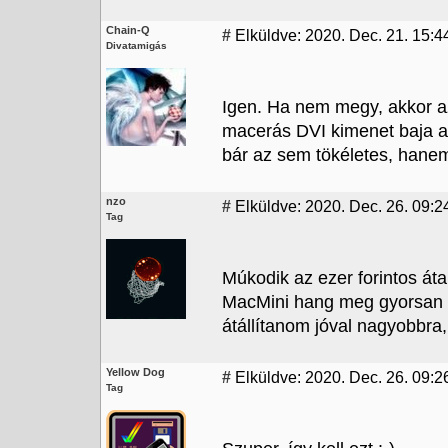
Chain-Q
#
Elküldve: 2020. Dec. 21. 15:44
Divatamigás
Igen. Ha nem megy, akkor az
macerás DVI kimenet baja a
bár az sem tökéletes, hane
nzo
#
Elküldve: 2020. Dec. 26. 09:2
Tag
Múkodik az ezer forintos áta
MacMini hang meg gyorsan át
átállítanom jóval nagyobbra, 
Yellow Dog
#
Elküldve: 2020. Dec. 26. 09:2
Tag