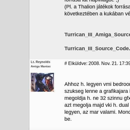
(Pl. a Thalion játékok forrá
következtében a kukában vé
Turrican_III_Amiga_Sour
Turrican_III_Source_Code.
Lt. Reynolds
#
Elküldve: 2008. Nov. 21. 17:3
Amiga Maniac
Ahhoz h. legyen vmi bedroo
szukseg lenne a grafikajara 
megoldja h. ne 32 szinnu gf
azt megolja majd vki h. dua
legyen, az mar valami. Mond
be.