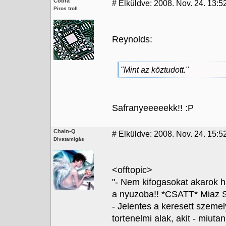
Cobra
#
Elküldve: 2008. Nov. 24. 13:5
Piros troll
Reynolds:
"Mint az köztudott."
Safranyeeeeekk!! :P
Chain-Q
#
Elküldve: 2008. Nov. 24. 15:52
Divatamigás
<offtopic>
"- Nem kifogasokat akarok 
a nyuzoba!! *CSATT* Miaz S
- Jelentes a keresett szemel
tortenelmi alak, akit - miuta