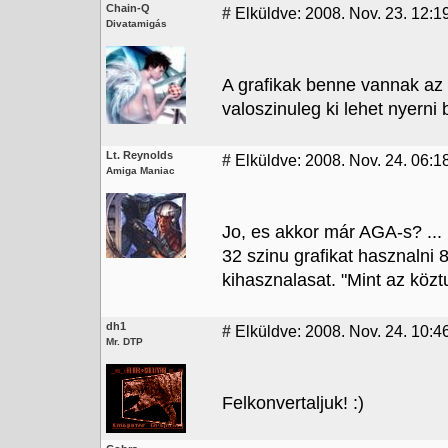
Chain-Q
#
Elküldve: 2008. Nov. 23. 12:1
Divatamigás
A grafikak benne vannak az 
valoszinuleg ki lehet nyerni b
Lt. Reynolds
#
Elküldve: 2008. Nov. 24. 06:1
Amiga Maniac
Jo, es akkor már AGA-s? ...
32 szinu grafikat hasznalni 
kihasznalasat. "Mint az köztu
dh1
#
Elküldve: 2008. Nov. 24. 10:4
Mr. DTP
Felkonvertaljuk! :)