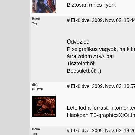
Biztosan nincs ilyen.
Hevö
#
Elküldve: 2009. Nov. 02. 15:4
Tag
Üdvözlet!
Pixelgrafikus vagyok, ha kib
átrajzolom AGA-ba!
Tiszteletből!
Becsületből! :)
dh1
#
Elküldve: 2009. Nov. 02. 16:5
Mr. DTP
Letoltod a forrast, kitomorit
fileokban T3-graphicsXXX.lh
Hevö
#
Elküldve: 2009. Nov. 02. 19:2
Tag