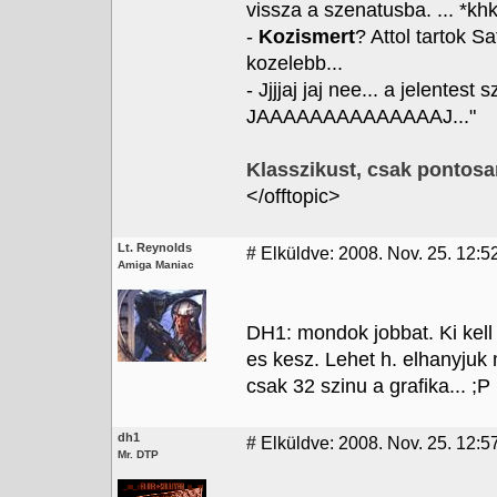
vissza a szenatusba. ... *k
-
Kozismert
? Attol tartok S
kozelebb...
- Jjjjaj jaj nee... a jelentes
JAAAAAAAAAAAAAAJ..."
Klasszikust, csak pontosa
</offtopic>
Lt. Reynolds
#
Elküldve: 2008. Nov. 25. 12:5
Amiga Maniac
DH1: mondok jobbat. Ki kell r
es kesz. Lehet h. elhanyjuk
csak 32 szinu a grafika... ;P
dh1
#
Elküldve: 2008. Nov. 25. 12:5
Mr. DTP