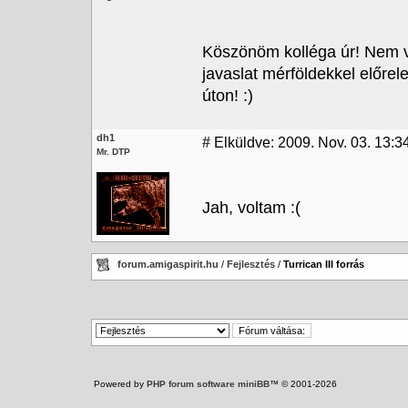
Köszönöm kolléga úr! Nem vé
javaslat mérföldekkel előrel
úton! :)
dh1
#
Elküldve: 2009. Nov. 03. 13:3
Mr. DTP
Jah, voltam :(
forum.amigaspirit.hu
/
Fejlesztés
/
Turrican III forrás
Powered by
PHP forum software miniBB
™ © 2001-2026