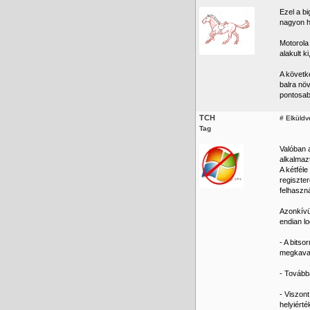
Ezel a bi
nagyon h
Motorola
alakult k
A követke
balra nö
pontosab
TCH
#
Elküldv
Tag
Valóban a
alkalmazt
A kétféle
regiszter
felhaszn
Azonkívü
endian l
- A bitso
megkavar
- Továbbá
- Viszon
helyiért