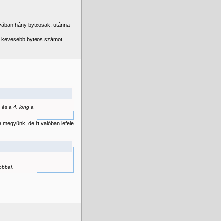
lyában hány byteosak, utánna
g a kevesebb byteos számot
 és a 4. long a
e megyünk, de itt valóban lefele
obbal.