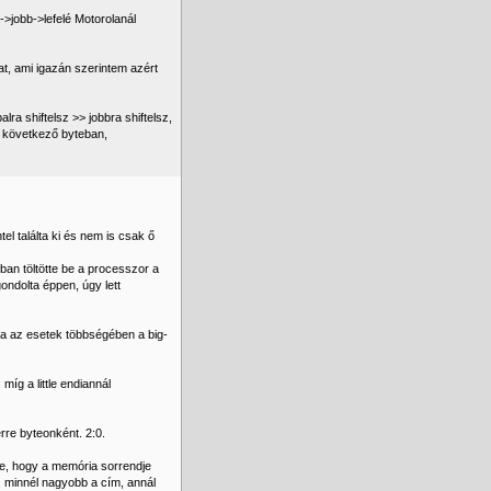
->jobb->lefelé Motorolanál
at, ami igazán szerintem azért
alra shiftelsz >> jobbra shiftelsz,
a következő byteban,
el találta ki és nem is csak ő
rban töltötte be a processzor a
gondolta éppen, úgy lett
ha az esetek többségében a big-
íg a little endiannál
rre byteonként. 2:0.
be, hogy a memória sorrendje
, minnél nagyobb a cím, annál