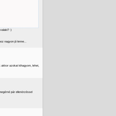
valaki? :)
oz nagyon jó lenne...
 akkor azokat kihagyom, lehet,
 megérné pár ellenörzéssel