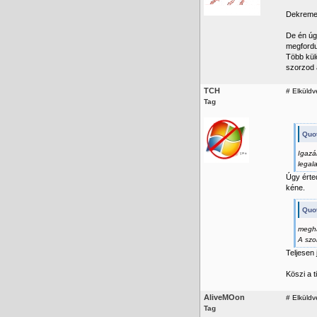
Dekremen
De én úg
megfordu
Több kül
szorzod 
TCH
#
Elküldv
Tag
Quo
Igazá
legal
Úgy érted
kéne.
Quo
megha
A szo
Teljesen 
Köszi a 
AliveMOon
#
Elküldv
Tag