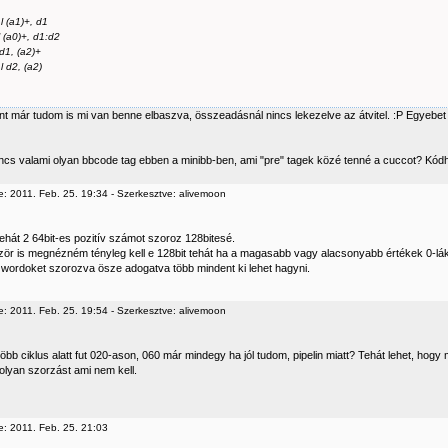
l (a1)+, d1
l (a0)+, d1:d2
 d1, (a2)+
l d2, (a2)
t már tudom is mi van benne elbaszva, összeadásnál nincs lekezelve az átvitel. :P Egyebet 
nincs valami olyan bbcode tag ebben a minibb-ben, ami "pre" tagek közé tenné a cuccot? Kódh
e: 2011. Feb. 25. 19:34 - Szerkesztve: alivemoon
tehát 2 64bit-es pozitív számot szoroz 128bitesé.
zör is megnézném tényleg kell e 128bit tehát ha a magasabb vagy alacsonyabb értékek 0-lák
 wordoket szorozva ösze adogatva több mindent ki lehet hagyni.
e: 2011. Feb. 25. 19:54 - Szerkesztve: alivemoon
öbb ciklus alatt fut 020-ason, 060 már mindegy ha jól tudom, pipelin miatt? Tehát lehet, hogy
 olyan szorzást ami nem kell.
e: 2011. Feb. 25. 21:03