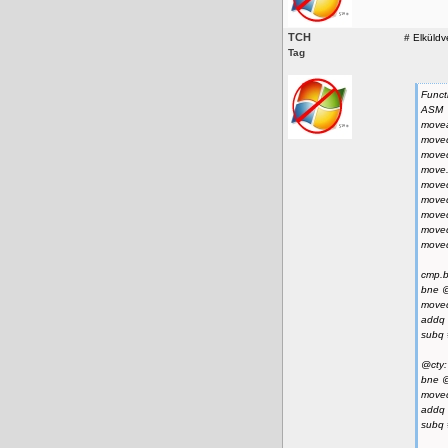
TCH
#
Elküldve
Tag
Funct
ASM
movea
moveq
moveq
move.
moveq
moveq
moveq
moveq
moveq
cmp.b
bne 
moveq
addq 
subq 
@cty:
bne 
moveq
addq 
subq 