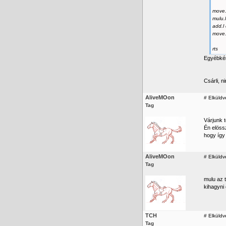
move.
mulu.
add.l
move.
rts
Egyébkén
Csárli, 
AliveMOon
#
Elküldv
Tag
Várjunk 
Én elöss
hogy így
AliveMOon
#
Elküldv
Tag
mulu az t
kihagyni
TCH
#
Elküldv
Tag