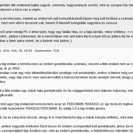
gendien litle endiennel bajba vagyok, memoria, hagyományok szerint, mint az europai írás bal
elyesen a kicsi van a végén.
 a természetes, Intelnél az embernél való komunikációnál folyton meg kell fordítani a számok
i, mert nem elörre tervezett volt, hanem 8 bitesből tuningolták nagyobra és rosszul.
ző amin mindig PC-n lehet tudni, hogy egy fatális hiba, ez a fajta tárolás, mikor shiftelsz, << b
veled , jobbra csökkented, de a memóriában már ami balra lép ki a byte-ból az jobbra lép be 
ban a bitek balra nönek, de a byteok már jobbra :)
e: 2011. Feb. 26. 16:53 - Szerkesztve: TCH
 big-endian a természetes az emberi gondolkodás számára, viszont a little endiant nem az int
a, ld. pl. 6502.
 endian csak egy más bitbetöltési/tárolási stratégia volt annakidején, amikor a biteket még so
ekbe, vagy épp írta ki; mert spórolni kellett a tranzisztorokkal. Aztán amelyik mérnök ahogy 
álva.
l a little endian egy másik fajta gondolkodás és ha végiggondolod nem teljesen hülyeség, no
ogikusabb:
rrend ugye big endiannál konszisztens azaz pl. FEDCBA98 76543210, ez így tiszta és logikus m
odik byteonként 76543210 FEDCBA98. Ez eddig 1:0 a big-endian javára.
, ha az irányokat nézzük, ahogy le is írtad bitenként épp a másik irányba shiftelsz, mint ame
t, amikor nagyobb értékeket fűzöl össze és emberi szempontból kell gondolkodni, akkor jön 
ék szempontjából épp fordítva van, mint az emberi gondolkodás, a helyiértékezés hátrafele nő