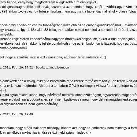
vagy benne, vagy hogy megfordítsam a legkisebb cím van legelől!
an létjogosultsága a little endiannak, hiszen ha azt mondom, hogy x-nél kezdődik egy szám, 
k kell, akkor x+3 és ez így teljesen logikus, nem úgy mint a big-endiannál, ahol x-3 lesz. Vag
ncia a big-endian az esetek többségében közelebb áll az emberi gondolkodáshoz - mindaddig
egy olvasatba, így pl. 68k alatt 32 bitbe, mert akkor neked nem kell a sorrenddel törődni, visz
önnyebb.
iszont a regiszterek kapacitásánál nagyobb értékekkel dolgozunk, akkor a little-endian jobb.
értékeket csinálsz, akkor is felfele gondolkodsz, de az én kódomon is látszott, hogy az ös
dianban gondolkodik.
tól, hogy a szarházi intel is ezt választotta, attól még lehet valamire jó. :)
e: 2011. Feb. 26. 17:52 - Szerkesztve: alivemoon
rra emlékeztet ez a dolog, miként a koordináta rendszerek természetesen y+ az felfele van 
, a tv-k miatt megfordult. Viszont a a modern GPU-k nál megint vissza fordult , a képernyő ba
1,-1.
k-n ha olyan feladat lenne, hogy bővíthető méretre lenne szükségem, egyszerüen megcserél
végére pakolnám a cuccokat és semi nem kadályozza meg, hogy dekrementáltan lépkegye
al rugalmasabb és nem igazán hátrány.
e: 2011. Feb. 26. 19:49
mondtam, hogy a 68k-nak nem mindegy, hanem azt, hogy az embernek nem mindegy a fordíto
lván mindkét irányban lazán összefűzi, neki aztán mindegy. :)