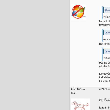
Quo
Várju
Nem, két
továbbvi
Quo
ha a 
Ezt lehe
Quo
Tehát
Hát ha c
mintha 
De egyéb
kell shi
Ez van, 
AliveMOon
#
Elküldv
Tag
Ok! Én i
Igazán 68