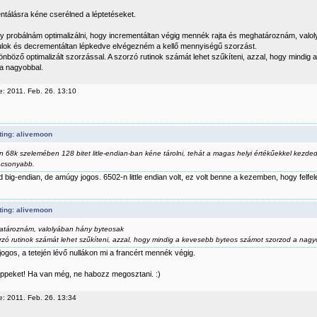
tálásra kéne cserélned a léptetéseket.
y probálnám optimalizálni, hogy incrementáltan végig mennék rajta és meghatároznám, valo
lok és decrementáltan lépkedve elvégezném a kellő mennyiségű szorzást.
önböző optimalizált szorzással. A szorzó rutinok számát lehet szűkíteni, azzal, hogy mindi
a nagyobbal.
e: 2011. Feb. 26. 13:10
ting: alivemoon
n 68k szelemében 128 bitet litle-endian-ban kéne tárolni, tehát a magas helyi értékűekkel kezded
acsonyabb.
 big-endian, de amúgy jogos. 6502-n little endian volt, ez volt benne a kezemben, hogy felfel
ting: alivemoon
tároznám, valolyában hány byteosak
rzó rutinok számát lehet szűkíteni, azzal, hogy mindig a kevesebb byteos számot szorzod a nagy
jogos, a tetején lévő nullákon mi a francért mennék végig.
tippeket! Ha van még, ne habozz megosztani. :)
e: 2011. Feb. 26. 13:34