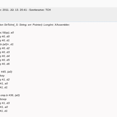
: 2011. Júl. 13. 20:41 - Szerkesztve: TCH
ion StrToInt(_S: String; err: Pointer): LongInt; XAssembler;
.l 8(sp), a0
 #0, d0
 #0, d1
b (a0)+, d1
 #0, d2
 #0, d3
 #0, d4
 #0, d5
 #0, d6
 #45, (a0)
@cty
 #1, d2
#1, a0
#1, d1
 cmp.b #36, (a0)
@zscp
 #1, d3
#1, a0
#1, d1