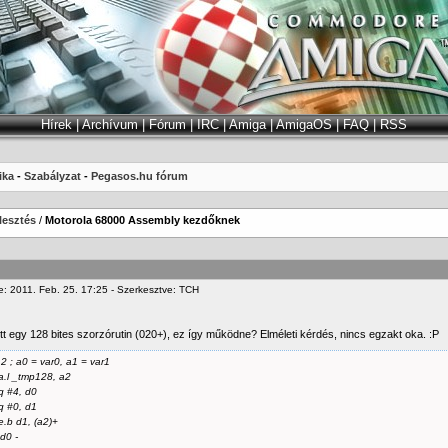
Hírek
|
Archívum
|
Fórum
|
IRC
|
Amiga
|
AmigaOS
|
FAQ
|
RSS
ika
-
Szabályzat
-
Pegasos.hu fórum
lesztés
/
Motorola 68000 Assembly kezdőknek
e: 2011. Feb. 25. 17:25 - Szerkesztve: TCH
tt egy 128 bites szorzórutin (020+), ez így működne? Elméleti kérdés, nincs egzakt oka. :P
2 ; a0 = var0, a1 = var1
.l _tmp128, a2
 #4, d0
 #0, d1
e.b d1, (a2)+
d0 -