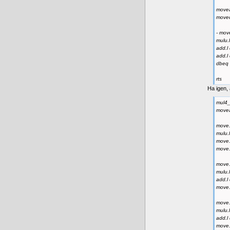
movea
moveq
- mov
mulu.
add.l
add.l 
dbeq 
rts
Ha igen, 
mul4_
movea
move.
mulu.
move.
move.
move.
mulu.
add.l
move.
move.
mulu.
add.l
move.