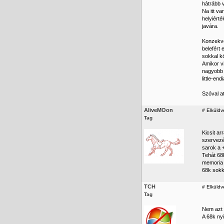
hátrább 
Na itt v
helyiérté
javára.
Konzekve
belefért 
sokkal k
Amikor v
nagyobb 
little-en
Szóval at
AliveMOon
#
Elküldv
Tag
Kicsit a
szervezés
sarok a +
Tehát 68
memoria 
68k sokk
TCH
#
Elküldv
Tag
Nem azt 
A 68k nyi