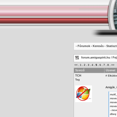
-
Fórumok
-
Keresés
-
Statiszt
forum.amigaspirit.hu
/
Fej
<<
.
1
.
2
.
3
.
4
.
5
.
6
.
7
.
8
.
>>
Szerző
Üzenet
TCH
#
Elküldv
Tag
Amigók, i
mul4_
movea
moveq
moveq
- mov
dbeq 