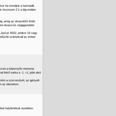
akkor ha mondjuk a harmadik
yis összesen 2:1 a big-endian
, amíg az olvasott/írt érték
ont olvasni és végiggondolni
 Lásd pl. 6502, amikor 16 vagy
szefűzött számoknál az ember
viszont a képernyőn memoria
l felső sarka a -1, +1, jobb alsó
ném a szervezését, az igényelt
m az elemeken.
tt helyiértékek esetében.