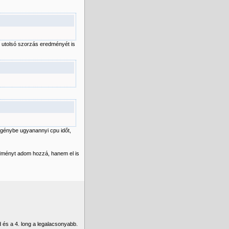
z utolsó szorzás eredményét is
igénybe ugyanannyi cpu időt,
dményt adom hozzá, hanem el is
d és a 4. long a legalacsonyabb.