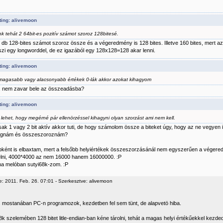
ting: alivemoon
nk tehát 2 64bit-es pozitív számot szoroz 128bitesé.
 db 128-bites számot szoroz össze és a végeredmény is 128 bites. Illetve 160 bites, mert a
szi egy longworddel, de ez igazából egy 128x128=128 akar lenni.
ting: alivemoon
magasabb vagy alacsonyabb értékek 0-lák akkor azokat kihagyom
t, nem zavar bele az összeadásba?
ting: alivemoon
 lehet, hogy megérné pár ellenörzéssel kihagyni olyan szorzást ami nem kell.
sak 1 vagy 2 bit aktív akkor tuti, de hogy számolom össze a biteket úgy, hogy az ne vegyen 
fognám és összeszoroznám?
ként is elbaxtam, mert a felsőbb helyiértékek összeszorzásánál nem egyszerűen a végere
ftelni, 4000*4000 az nem 16000 hanem 16000000. :P
ha melóban sutyi68k-zom. :P
e: 2011. Feb. 26. 07:01 - Szerkesztve: alivemoon
s mostanában PC-n programozok, kezdetben fel sem tünt, de alapvetö hiba.
k szelemében 128 bitet litle-endian-ban kéne tárolni, tehát a magas helyi értékűekkel kezde