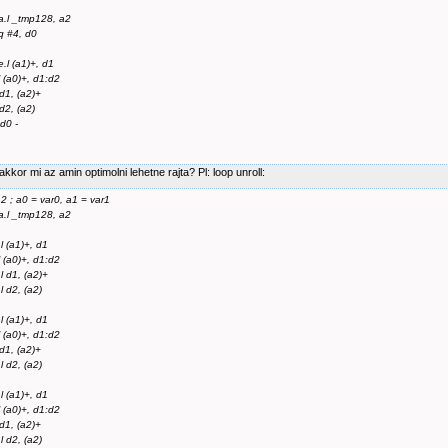
.l _tmp128, a2
 #4, d0
e.l (a1)+, d1
l (a0)+, d1:d2
 d1, (a2)+
d2, (a2)
d0 -
akkor mi az amin optimolni lehetne rajta? Pl: loop unroll:
2 ; a0 = var0, a1 = var1
.l _tmp128, a2
l (a1)+, d1
l (a0)+, d1:d2
l d1, (a2)+
l d2, (a2)
l (a1)+, d1
l (a0)+, d1:d2
 d1, (a2)+
l d2, (a2)
l (a1)+, d1
l (a0)+, d1:d2
 d1, (a2)+
l d2, (a2)