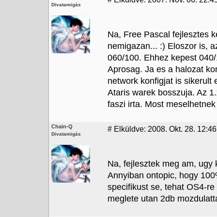
Divatamigás
Na, Free Pascal fejlesztes 
nemigazan... :) Eloszor is,
060/100. Ehhez kepest 040/
Aprosag. Ja es a halozat 
network konfigjat is sikerul
Ataris warek bosszuja. Az 1
faszi irta. Most meselhetnek 
Chain-Q
#
Elküldve: 2008. Okt. 28. 12:46
Divatamigás
Na, fejlesztek meg am, ugy k
Annyiban ontopic, hogy 10
specifikust se, tehat OS4-r
meglete utan 2db mozdulatta