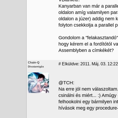
Kanyarban van már a paralle
oldalon amíg valamilyen par
oldalon a júzer) addig nem 
folyton csekkolja a parallel 
Gondolom a "felakasztandó" 
hogy kérem el a fordítótól v
Assemblyben a címkékét?
Chain-Q
#
Elküldve: 2011. Máj. 03. 12:22
Divatamigás
@TCH:
Na erre jól nem válaszoltam
csinálni és miért... :) Amú
felhookolni egy bármilyen i
hívások meg egy procedure-r