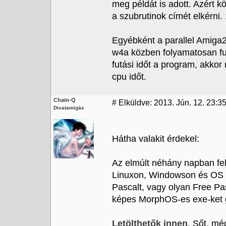
meg példát is adott. Azért k
a szubrutinok címét elkérni. 
Egyébként a parallel Amiga
w4a közben folyamatosan fus
futási időt a program, akkor
cpu időt.
Chain-Q
#
Elküldve: 2013. Jún. 12. 23:3
Divatamigás
Hátha valakit érdekel:
Az elmúlt néhány napban fel
Linuxon, Windowson és OS 
Pascalt, vagy olyan Free Pa
képes MorphOS-es exe-ket g
Letölthetők innen
. Sőt, m