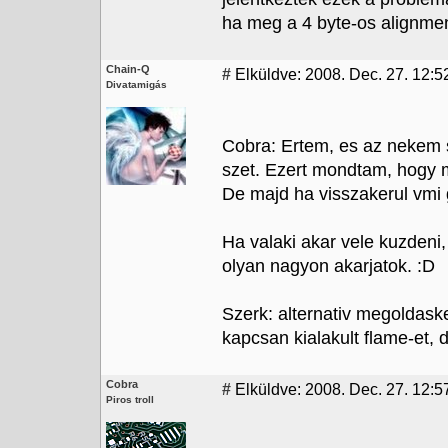
ha meg a 4 byte-os alignment
Chain-Q
#
Elküldve: 2008. Dec. 27. 12:52
Divatamigás
Cobra: Ertem, es az nekem s
szet. Ezert mondtam, hogy m
De majd ha visszakerul vmi
Ha valaki akar vele kuzdeni,
olyan nagyon akarjatok. :D
Szerk: alternativ megoldas
kapcsan kialakult flame-et,
Cobra
#
Elküldve: 2008. Dec. 27. 12:5
Piros troll