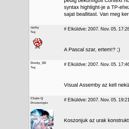
pedig bekonfigolt Context ho
syntax highlight-je a TP-ehe
sajat beallitast. Van meg ker
rachy
#
Elküldve: 2007. Nov. 05. 17:2
Tag
A Pascal szar, ertem!? ;)
Docky_SD
#
Elküldve: 2007. Nov. 05. 17:4
Tag
Visual Assemby az kell 
Chain-Q
#
Elküldve: 2007. Nov. 05. 19:2
Divatamigás
Koszonjuk az urak konstrukti