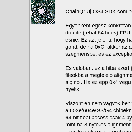
ChainQ: Uj OS4 SDK coming 
Egyebkent egesz konkretan 
double (tehat 64 bites) FPU 
esnie. Ez azt jelenti, hogy h
gond, de ha 0xC, akkor az a
szegmensbe, es ez exceptio
Es valoban, ez a hiba azert 
fileokba a megfelelo alignmen
alginol. Ha ez epp 0x4 vegu
nyekk.
Viszont en nem vagyok benn
a 603e/604e/G3/G4 chipeknel 
64-bit float access csak 4 b
mint ha 8 byte-os alignment
jelentkeztek ezek a problem