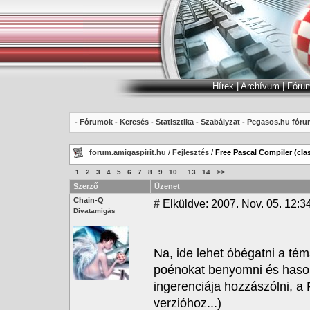
Hírek
|
Archívum
|
Fóru
-
Fórumok
-
Keresés
-
Statisztika
-
Szabályzat
-
Pegasos.hu fóru
forum.amigaspirit.hu
/
Fejlesztés
/
Free Pascal Compiler (clas
.
1
.
2
.
3
.
4
.
5
.
6
.
7
.
8
.
9
.
10
...
13
.
14
.
>>
Szerző
Üzenet
Chain-Q
#
Elküldve: 2007. Nov. 05. 12:3
Divatamigás
Na, ide lehet óbégatni a tém
poénokat benyomni és hason
ingerenciája hozzászólni, 
verzióhoz...)