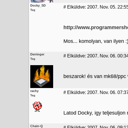
Docky_SD
#
Elküldve: 2007. Nov. 05. 22:5
Tag
http://www.programmersh
Mos... komolyan, van ilyen :
Derringer
#
Elküldve: 2007. Nov. 06. 00:3
Tag
beszarok! és van mk68/ppc
rachy
#
Elküldve: 2007. Nov. 06. 07:3
Tag
Latod Docky, igy teljesuljon
Chain-Q
#
Elküldve: 2007. Nov. 06. 09:1