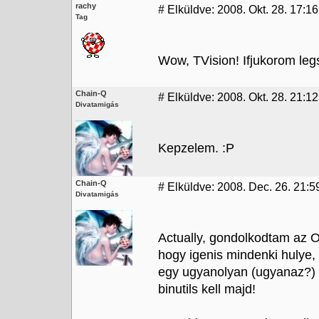
rachy
#
Elküldve: 2008. Okt. 28. 17:16
Tag
Wow, TVision! Ifjukorom legs
Chain-Q
#
Elküldve: 2008. Okt. 28. 21:12
Divatamigás
Kepzelem. :P
Chain-Q
#
Elküldve: 2008. Dec. 26. 21:59
Divatamigás
Actually, gondolkodtam az 
hogy igenis mindenki hulye,
egy ugyanolyan (ugyanaz?)
binutils kell majd!