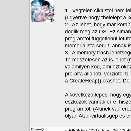
1., Vegtelen ciklustol nem l
(ugyertve hogy "belelep" a k
2., Az lehet, hogy mar korab
doglik meg az OS. Ez siman 
programtol fuggetlenul lefut
memorialista serult, annak 
3., A memory trash lehetseg
Termeszetesen az is lehet (
valamilyen kod, ami ezt okoz
pre-alfa allapotu verziotol
a CreateHeap() crashet. De 
A kovetkezo lepes, hogy egy
eszkozok vannak erre, hisz
programtol. (Akinek van eros
olyan Atari-virtualisgep es e
Chain-Q
#
Elküldve: 2007. Nov. 06. 22:4