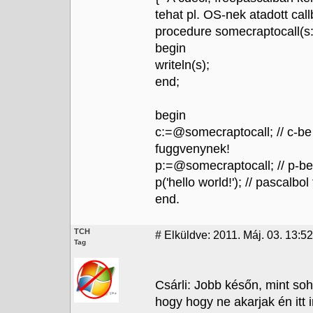
tehat pl. OS-nek atadott ca
procedure somecraptocall(s: 
begin
writeln(s);
end;
begin
c:=@somecraptocall; // c-be
fuggvenynek!
p:=@somecraptocall; // p-be
p('hello world!'); // pascalb
end.
TCH
#
Elküldve: 2011. Máj. 03. 13:52
Tag
Csárli: Jobb későn, mint soh
hogy hogy ne akarjak én itt 