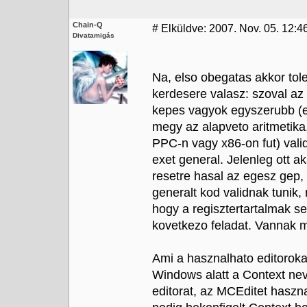
Chain-Q
#
Elküldve: 2007. Nov. 05. 12:46
Divatamigás
Na, elso obegatas akkor tole
kerdesere valasz: szoval az
kepes vagyok egyszerubb (
megy az alapveto aritmetika
PPC-n vagy x86-on fut) vali
exet general. Jelenleg ott 
resetre hasal az egesz gep,
generalt kod validnak tunik
hogy a regisztertartalmak 
kovetkezo feladat. Vannak me
Ami a hasznalhato editorokat
Windows alatt a Context nev
editorat, az MCEditet hasz