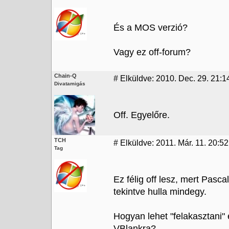
És a MOS verzió?
Vagy ez off-forum?
Chain-Q
#
Elküldve: 2010. Dec. 29. 21:1
Divatamigás
Off. Egyelőre.
TCH
#
Elküldve: 2011. Már. 11. 20:52
Tag
Ez félig off lesz, mert Pasc
tekintve hulla mindegy.
Hogyan lehet "felakasztani"
VBlankra?