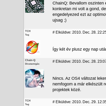
ChainQ: Bevallom oszinten 
konkretan mi volt a gond, d
engedelyezed ezt az optim
ujsag ;)
TCH
#
Elküldve: 2010. Dec. 28. 22:2
Tag
Így két év plusz egy nap ut
Chain-Q
#
Elküldve: 2010. Dec. 28. 23:0
Divatamigás
Nincs. Az OS4 változat leker
nemfogom a már elkészült rés
projektek közé.
TCH
#
Elküldve: 2010. Dec. 29. 12:3
Tag