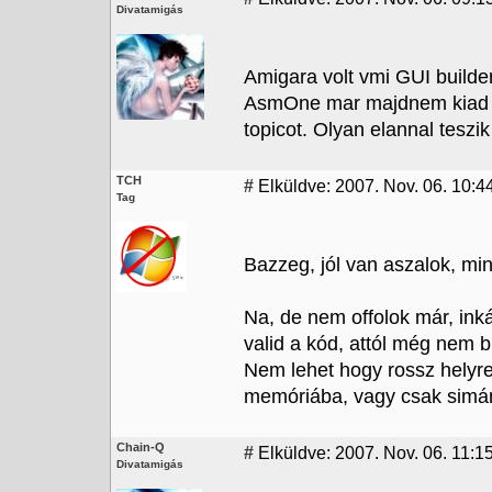
Divatamigás
Amigara volt vmi GUI builde
AsmOne mar majdnem kiad eg
topicot. Olyan elannal teszik
TCH
#
Elküldve: 2007. Nov. 06. 10:4
Tag
Bazzeg, jól van aszalok, mi
Na, de nem offolok már, inká
valid a kód, attól még nem bi
Nem lehet hogy rossz helyre 
memóriába, vagy csak simán 
Chain-Q
#
Elküldve: 2007. Nov. 06. 11:1
Divatamigás