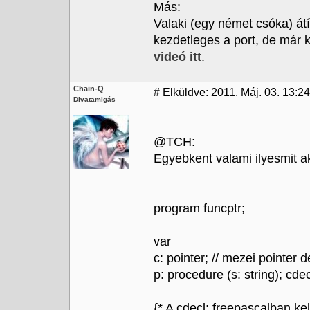
Más:
Valaki (egy német csóka) á
kezdetleges a port, de már 
videó itt
.
Chain-Q
#
Elküldve: 2011. Máj. 03. 13:24
Divatamigás
@TCH:
Egyebkent valami ilyesmit 
program funcptr;
var
c: pointer; // mezei pointer d
p: procedure (s: string); cdec
{* A cdecl; freepascalban kel