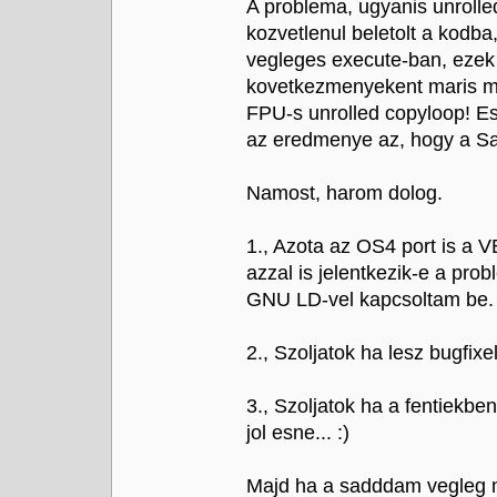
A problema, ugyanis unrolled
kozvetlenul beletolt a kodba
vegleges execute-ban, ezek 
kovetkezmenyekent maris m
FPU-s unrolled copyloop! Es
az eredmenye az, hogy a Sam
Namost, harom dolog.
1., Azota az OS4 port is a V
azzal is jelentkezik-e a pr
GNU LD-vel kapcsoltam be.
2., Szoljatok ha lesz bugfix
3., Szoljatok ha a fentiekbe
jol esne... :)
Majd ha a sadddam vegleg m