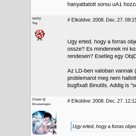
hanyattatott sorsu uA1 hozz
rachy
#
Elküldve: 2008. Dec. 27. 09:1
Tag
Ugy erted, hogy a forras obj
ossze? Es mindennek mi koz
rendesen? Esetleg egy ObjDu
Az LD-ben valoban vannak (vo
problemarol meg nem hallot
bugfixalt Binutils. Addig is "so
Chain-Q
#
Elküldve: 2008. Dec. 27. 12:1
Divatamigás
Ugy erted, hogy a forras obje