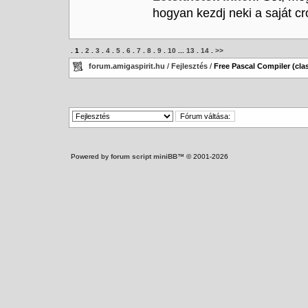
hogyan kezdj neki a saját c
.
1
.
2
.
3
.
4
.
5
.
6
.
7
.
8
.
9
.
10
...
13
.
14
.
>>
forum.amigaspirit.hu
/
Fejlesztés
/
Free Pascal Compiler (clas
Powered by
forum script miniBB
™ © 2001-2026