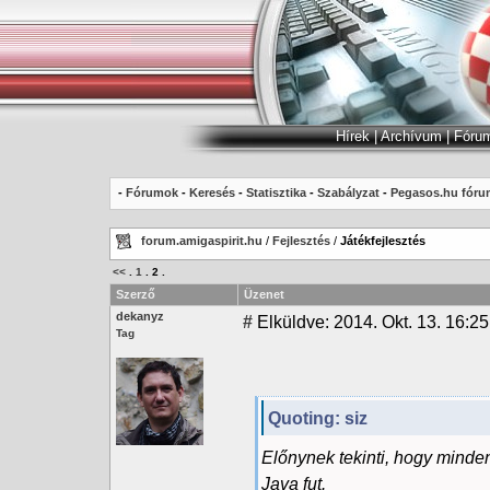
Hírek
|
Archívum
|
Fóru
-
Fórumok
-
Keresés
-
Statisztika
-
Szabályzat
-
Pegasos.hu fóru
forum.amigaspirit.hu
/
Fejlesztés
/
Játékfejlesztés
<<
.
1
.
2
.
Szerző
Üzenet
dekanyz
#
Elküldve: 2014. Okt. 13. 16:25
Tag
Quoting: siz
Előnynek tekinti, hogy minde
Java fut.