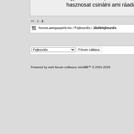
hasznosat csinàlni ami ràa
<<
.
1
.
2
.
forum.amigaspirit.hu
/
Fejlesztés
/
Játékfejlesztés
Powered by
web forum software miniBB
™ © 2001-2026