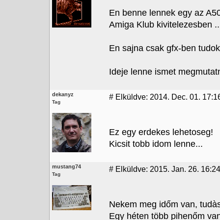
En benne lennek egy az A50
Amiga Klub kivitelezesben ..
En sajna csak gfx-ben tudok 
Ideje lenne ismet megmutatni
dekanyz
#
Elküldve: 2014. Dec. 01. 17:1
Tag
Ez egy erdekes lehetoseg!
Kicsit tobb idom lenne...
mustang74
#
Elküldve: 2015. Jan. 26. 16:2
Tag
Nekem meg időm van, tudàs
Egy héten több pihenőm van