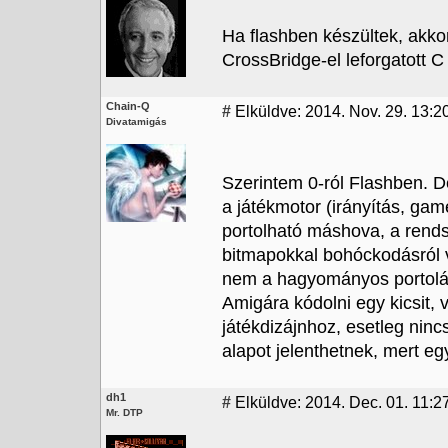
Ha flashben készültek, akkor 
CrossBridge-el leforgatott C
Chain-Q
#
Elküldve: 2014. Nov. 29. 13:20
Divatamigás
Szerintem 0-ról Flashben. D
a játékmotor (irányítás, game
portolható máshova, a rends
bitmapokkal bohóckodásról v
nem a hagyományos portolás
Amigára kódolni egy kicsit,
játékdizájnhoz, esetleg nincs
alapot jelenthetnek, mert e
dh1
#
Elküldve: 2014. Dec. 01. 11:2
Mr. DTP