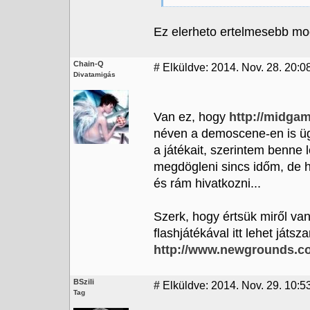
Ez elerheto ertelmesebb mod
Chain-Q
#
Elküldve: 2014. Nov. 28. 20:08
Divatamigás
Van ez, hogy
http://midgam
néven a demoscene-en is ügy
a játékait, szerintem benne
megdögleni sincs időm, de ha
és rám hivatkozni...
Szerk, hogy értsük miről van
flashjátékával itt lehet játsza
http://www.newgrounds.co
BSzili
#
Elküldve: 2014. Nov. 29. 10:5
Tag