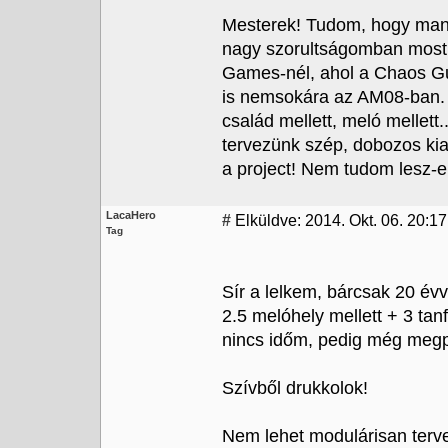
Mesterek! Tudom, hogy mana
nagy szorultságomban most 
Games-nél, ahol a Chaos Gun
is nemsokára az AM08-ban. 
család mellett, meló mellett
tervezünk szép, dobozos kiad
a project! Nem tudom lesz-e
LacaHero
#
Elküldve: 2014. Okt. 06. 20:17
Tag
Sír a lelkem, bárcsak 20 évve
2.5 melóhely mellett + 3 tan
nincs időm, pedig még megpr
Szívből drukkolok!
Nem lehet modulárisan terve