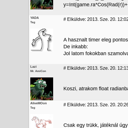
y=Int(game.ra*Cos(Rad(r))
YADA
#
Elküldve: 2013. Sze. 20. 12:0
Tag
A hasznalt timer eleg pont
De inkabb:
Jol latom fokokban szamolva
Lazi
#
Elküldve: 2013. Sze. 20. 12:1
Mr. AmiCon
Koszi, atrakom float radianb
AliveMOon
#
Elküldve: 2013. Sze. 20. 20:2
Tag
Csak egy trükk, játéknál úgy 