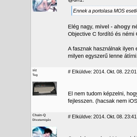
Ennek a portolasa MOS eset
Elég nagy,
mivel - ahogy n
Objective C fordító és némi 
A fasznak használnak ilyen
milyen egyszerű lenne átírni
siz
#
Elküldve: 2014. Okt. 08. 22:01
Tag
El nem tudom képzelni, hogy
fejlesszen. (hacsak nem iOS-
Chain-Q
#
Elküldve: 2014. Okt. 08. 23:41
Divatamigás