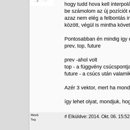
hogy tudd hova kell interpol
be számolom az új pozíciót 
azaz nem elég a felbontás in
között, végül is mintha követ
Pontosabban én mindig igy
prev, top, future
prev -ahol volt
top - a függvény csúcspontj
future - a csúcs után valami
Azér 3 vektor, mert ha mond
így lehet olyat, mondjuk, hog
Hevö
#
Elküldve: 2014. Okt. 06. 15:52
Tag