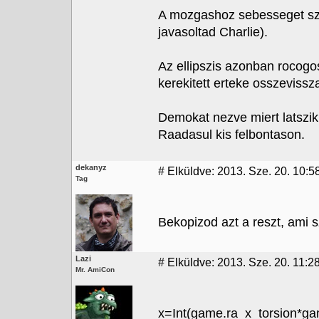
A mozgashoz sebesseget sza
javasoltad Charlie).
Az ellipszis azonban rocogo
kerekitett erteke osszevissza
Demokat nezve miert latszi
Raadasul kis felbontason.
dekanyz
#
Elküldve: 2013. Sze. 20. 10:5
Tag
Bekopizod azt a reszt, ami s
Lazi
#
Elküldve: 2013. Sze. 20. 11:2
Mr. AmiCon
x=Int(game.ra_x_torsion*ga