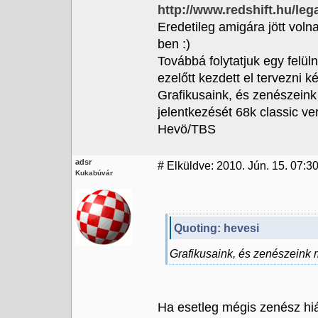
http://www.redshift.hu/le
Eredetileg amigára jött voln
ben :)
Továbbá folytatjuk egy felüln
ezelőtt kezdett el tervezni 
Grafikusaink, és zenészeink
jelentkezését 68k classic ve
Hevö/TBS
adsr
#
Elküldve: 2010. Jún. 15. 07:3
Kukabúvár
Quoting: hevesi
Grafikusaink, és zenészeink 
Ha esetleg mégis zenész hiá