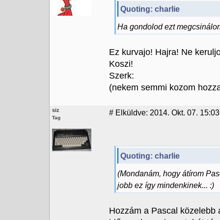
Quoting: charlie
Ha gondolod ezt megcsinálo
Ez kurvajo! Hajra! Ne kerul
Koszi!
Szerk:
(nekem semmi kozom hozza, 
siz
#
Elküldve: 2014. Okt. 07. 15:03
Tag
Quoting: charlie
(Mondanám, hogy átírom Pasc
jobb ez így mindenkinek... :)
Hozzám a Pascal közelebb áll