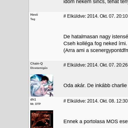
időm nekem sincs, tehát tén
Hevö
#
Elküldve: 2014. Okt. 07. 20:10
Tag
De hatalmasan nagy istensé
Cseh kolléga fog neked írni.
(Arra ami a scenergypontdf
Chain-Q
#
Elküldve: 2014. Okt. 07. 20:26
Divatamigás
Oda akár. De inkább charlie 
dh1
#
Elküldve: 2014. Okt. 08. 12:30
Mr. DTP
Ennek a portolasa MOS ese