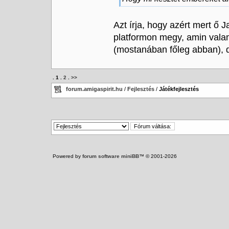
Azt írja, hogy azért mert ő 
platformon megy, amin valami
(mostanában főleg abban), d
.
1
.
2
.
>>
forum.amigaspirit.hu
/
Fejlesztés
/
Játékfejlesztés
Powered by
forum software miniBB
™ © 2001-2026