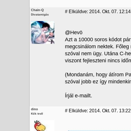
Chain-Q
#
Elküldve: 2014. Okt. 07. 12:14
Divatamigás
@Hevö
Azt a 10000 soros kódot pár
megcsinálom nektek. Főleg 
szóval nem ügy. Utána C-hez
viszont fejleszteni nincs idő
(Mondanám, hogy átírom Pa
szóval jobb ez így mindenkine
Írjál e-mailt.
dino
#
Elküldve: 2014. Okt. 07. 13:22
Kék troll