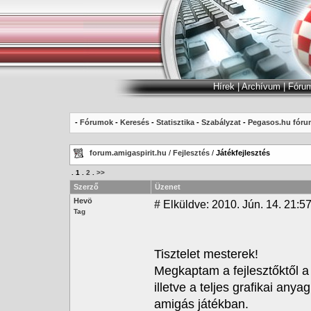
Hírek
|
Archívum
|
Fóru
-
Fórumok
-
Keresés
-
Statisztika
-
Szabályzat
-
Pegasos.hu fóru
forum.amigaspirit.hu
/
Fejlesztés
/
Játékfejlesztés
.
1
.
2
.
>>
Szerző
Üzenet
Hevö
#
Elküldve: 2010. Jún. 14. 21:5
Tag
Tisztelet mesterek!
Megkaptam a fejlesztőktől a 
illetve a teljes grafikai any
amigás játékban.