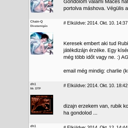
Gondolom valami Maces háttér
portolva máshova. Végülis a
Chain-Q
#
Elküldve: 2014. Okt. 10. 14:37
Divatamigás
Keresek embert aki tud Rubik
játékdizájn érzéke. Egy kísé
még több időt vagy ne. :) 
email még mindig: charlie (ku
dh1
#
Elküldve: 2014. Okt. 10. 18:42
Mr. DTP
dizajn erzekem van, rubik k
ha gondolod ...
dh1
#
Elküldve: 2014. Okt. 12. 14:44