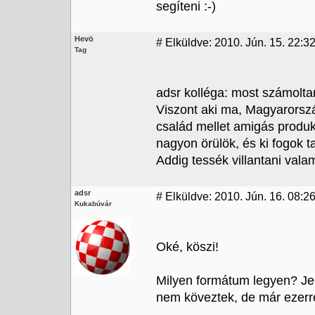
segíteni :-)
Hevö
#
Elküldve: 2010. Jún. 15. 22:3
Tag
adsr kolléga: most számolta
Viszont aki ma, Magyarorsz
család mellet amigás produk
nagyon örülök, és ki fogok ta
Addig tessék villantani valam
adsr
#
Elküldve: 2010. Jún. 16. 08:2
Kukabúvár
Oké, köszi!
Milyen formátum legyen? Je
nem köveztek, de már ezerre