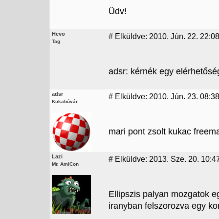
Üdv!
Hevö
#
Elküldve: 2010. Jún. 22. 22:0
Tag
adsr: kérnék egy elérhetősé
adsr
#
Elküldve: 2010. Jún. 23. 08:3
Kukabúvár
mari pont zsolt kukac freem
Lazi
#
Elküldve: 2013. Sze. 20. 10:4
Mr. AmiCon
Ellipszis palyan mozgatok eg
iranyban felszorozva egy ko