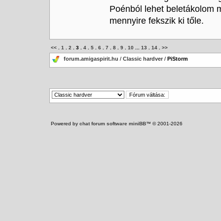
Poénból lehet beletákolom 
mennyire fekszik ki tőle.
<<
.
1
.
2
.
3
.
4
.
5
.
6
.
7
.
8
.
9
.
10
...
13
.
14
.
>>
forum.amigaspirit.hu
/
Classic hardver
/
PiStorm
Powered by
chat forum software miniBB
™ © 2001-2026