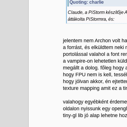
Quoting: charlie
Claude, a PiStorm készítője 
áttákolta PiStormra, és:
jelentem nem Archon volt h
a forrást, és elküldtem neki m
portolással valahol a font re
a vampire-on lehetetlen küld
megállt a dolog. főleg ho
hogy FPU nem is kell, tessé
hogy jólvan akkor, én ejtet
texture mapping amit ez a tin
valahogy egyébként érdeme
oldalon nyissunk egy opengl 
tiny-gl lib jó alap lehetne h