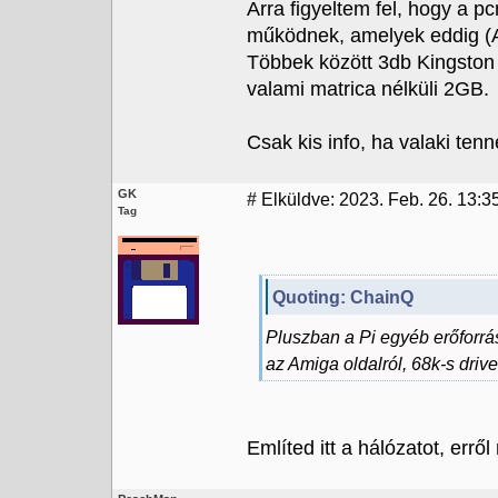
Arra figyeltem fel, hogy a p
működnek, amelyek eddig (
Többek között 3db Kingston
valami matrica nélküli 2GB.
Csak kis info, ha valaki tenn
GK
#
Elküldve: 2023. Feb. 26. 13:3
Tag
Quoting: ChainQ
Pluszban a Pi egyéb erőforrása
az Amiga oldalról, 68k-s driv
Említed itt a hálózatot, errő