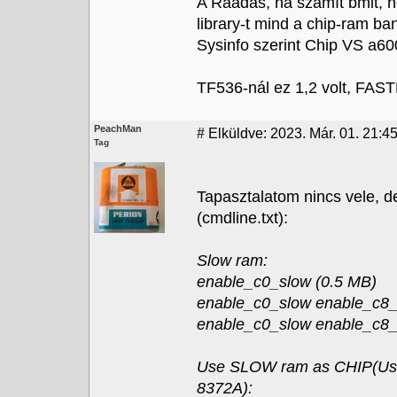
A Ráadás, ha számít bmit, h
library-t mind a chip-ram b
Sysinfo szerint Chip VS a60
TF536-nál ez 1,2 volt, FAS
PeachMan
#
Elküldve: 2023. Már. 01. 21:4
Tag
Tapasztalatom nincs vele, de
(cmdline.txt):
Slow ram:
enable_c0_slow (0.5 MB)
enable_c0_slow enable_c8_
enable_c0_slow enable_c8_
Use SLOW ram as CHIP(Uses
8372A):