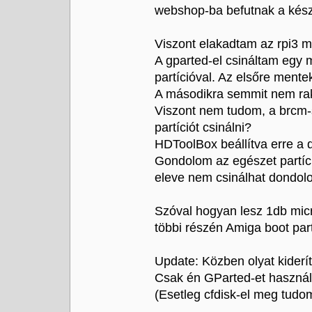
webshop-ba befutnak a kész
Viszont elakadtam az rpi3 m
A gparted-el csináltam egy 
partícióval. Az elsőre mente
A másodikra semmit nem ra
Viszont nem tudom, a brcm-s
partíciót csinálni?
HDToolBox beállítva erre a de
Gondolom az egészet partíci
eleve nem csinálhat dondol
Szóval hogyan lesz 1db micro
többi részén Amiga boot par
Update: Közben olyat kideríte
Csak én GParted-et használ
(Esetleg cfdisk-el meg tudo