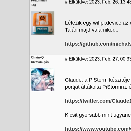
PeachMan
#
Elküldve: 2023. Feb. 26. 13:4
Tag
Létezik egy wifipi.device a
Talán majd valamikor...
https://github.com/michal
Chain-Q
#
Elküldve: 2023. Feb. 27. 00:3
Divatamigás
Claude, a PiStorm készítője
portját áttákolta PiStormra, 
https://twitter.com/Claud
Kicsit gyorsabb mint ugyane
https://www.youtube.com