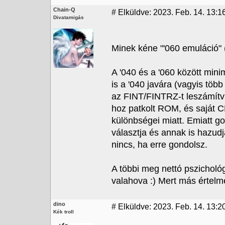
Chain-Q
#
Elküldve: 2023. Feb. 14. 13:1
Divatamigás
Minek kéne "'060 emuláció" (
A '040 és a '060 között mini
is a '040 javára (vagyis töb
az FINT/FINTRZ-t leszámítva)
hoz patkolt ROM, és saját C
különbségei miatt. Emiatt go
választja és annak is hazu
nincs, ha erre gondolsz.
A többi meg nettó pszichológi
valahova :) Mert más értelm
dino
#
Elküldve: 2023. Feb. 14. 13:2
Kék troll