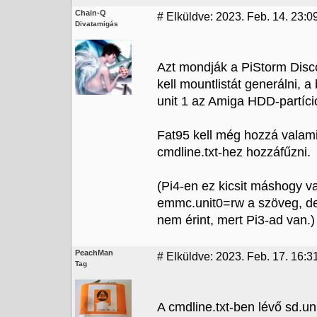
Chain-Q
#
Elküldve: 2023. Feb. 14. 23:09
Divatamigás
Azt mondják a PiStorm Disco
kell mountlistát generálni, 
unit 1 az Amiga HDD-partíci
Fat95 kell még hozzá valamin
cmdline.txt-hez hozzáfűzni.
(Pi4-en ez kicsit máshogy v
emmc.unit0=rw a szöveg, de
nem érint, mert Pi3-ad van.)
PeachMan
#
Elküldve: 2023. Feb. 17. 16:3
Tag
A cmdline.txt-ben lévő sd.un