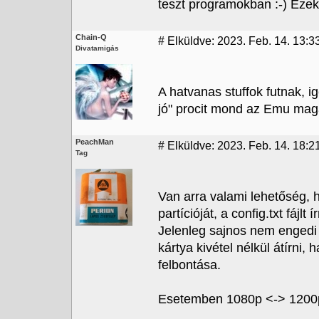
teszt programokban :-) Ezek 
Chain-Q
#
Elküldve: 2023. Feb. 14. 13:3
Divatamigás
A hatvanas stuffok futnak, 
jó" procit mond az Emu mag
PeachMan
#
Elküldve: 2023. Feb. 14. 18:2
Tag
Van arra valami lehetőség, 
partícióját, a config.txt fájlt
Jelenleg sajnos nem engedi 
kártya kivétel nélkül átírni
felbontása.
Esetemben 1080p <-> 1200p 