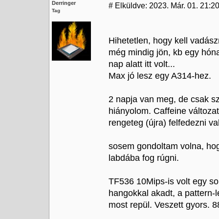
Derringer
#
Elküldve: 2023. Már. 01. 21:20
Tag
Hihetetlen, hogy kell vadás
még mindig jön, kb egy hóna
nap alatt itt volt...
Max jó lesz egy A314-hez.
2 napja van meg, de csak szu
hiányolom. Caffeine változat
rengeteg (újra) felfedezni va
sosem gondoltam volna, ho
labdába fog rúgni.
TF536 10Mips-is volt egy so
hangokkal akadt, a pattern-l
most repül. Veszett gyors. 8