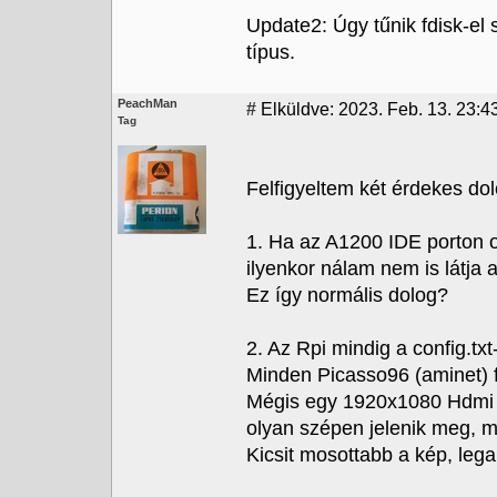
Update2: Úgy tűnik fdisk-el 
típus.
PeachMan
#
Elküldve: 2023. Feb. 13. 23:4
Tag
Felfigyeltem két érdekes dol
1. Ha az A1200 IDE porton ot
ilyenkor nálam nem is látja 
Ez így normális dolog?
2. Az Rpi mindig a config.tx
Minden Picasso96 (aminet) f
Mégis egy 1920x1080 Hdmi 
olyan szépen jelenik meg,
Kicsit mosottabb a kép, leg