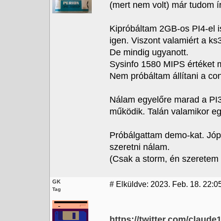
(mert nem volt) már tudom írn
Kipróbáltam 2GB-os PI4-el is
igen. Viszont valamiért a k
De mindig ugyanott.
Sysinfo 1580 MIPS értéket 
Nem próbáltam állítani a conf
Nálam egyelőre marad a PI3.
működik. Talán valamikor e
Próbálgattam demo-kat. Jópá
szeretni nálam.
(Csak a storm, én szeretem :
GK
#
Elküldve: 2023. Feb. 18. 22:0
Tag
https://twitter.com/claud