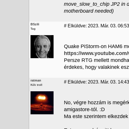
move_slow_to_chip JP2 in de
motherboard needed)
BSzili
#
Elküldve: 2023. Már. 03. 06:5
Tag
Quake PiStorm-on HAM6 m
https://www.youtube.co
Persze RTG mellett mondha
érdekes, hogy valakinek esz
ratman
#
Elküldve: 2023. Már. 03. 14:43
Kék troll
No, végre hozzám is megérk
amigastore-tól. :D
Ma este szerintem elkezdek v