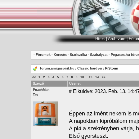
Hírek
|
Archívum
|
Fóru
-
Fórumok
-
Keresés
-
Statisztika
-
Szabályzat
-
Pegasos.hu fóru
forum.amigaspirit.hu
/
Classic hardver
/
PiStorm
<<
.
1
.
2
.
3
.
4
.
5
.
6
.
7
.
8
.
9
.
10
...
13
.
14
.
>>
Szerző
Üzenet
PeachMan
#
Elküldve: 2023. Feb. 13. 14:4
Tag
Éppen az imént nekem is me
A napokban kipróbálom majd 
A pi4 a szekrényben várja, h
Első gyorsteszt: