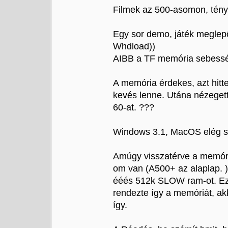
Filmek az 500-asomon, tényl
Egy sor demo, játék meglep
Whdload))
AIBB a TF memória sebesség
A memória érdekes, azt hit
kevés lenne. Utána nézegett
60-at. ???
Windows 3.1, MacOS elég sz
Amúgy visszatérve a memór
om van (A500+ az alaplap. 
ééés 512k SLOW ram-ot. Ez u
rendezte így a memóriát, ak
így.