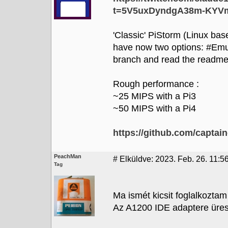
t=5V5uxDyndgA38m-KYV
'Classic' PiStorm (Linux bas
have now two options: #Emu68
branch and read the readme
Rough performance :
~25 MIPS with a Pi3
~50 MIPS with a Pi4
https://github.com/captain
PeachMan
#
Elküldve: 2023. Feb. 26. 11:5
Tag
Ma ismét kicsit foglalkozt
Az A1200 IDE adaptere üres