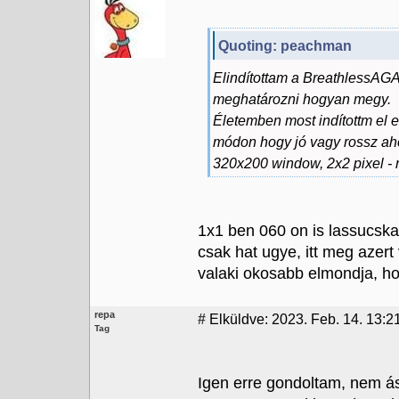
Quoting: peachman
Elindítottam a BreathlessAGA
meghatározni hogyan megy.
Életemben most indítottm el el
módon hogy jó vagy rossz ahog
320x200 window, 2x2 pixel - r
1x1 ben 060 on is lassucska
csak hat ugye, itt meg azert
valaki okosabb elmondja, ho
repa
#
Elküldve: 2023. Feb. 14. 13:2
Tag
Igen erre gondoltam, nem 