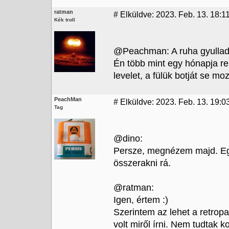
ratman
#
Elküldve: 2023. Feb. 13. 18:1
Kék troll
@Peachman: A ruha gyulladj
Én több mint egy hónapja re
levelet, a fülük botját se moz
PeachMan
#
Elküldve: 2023. Feb. 13. 19:0
Tag
@dino:
Persze, megnézem majd. Egy
összerakni rá.
@ratman:
Igen, értem :)
Szerintem az lehet a retrop
volt miről írni. Nem tudtak