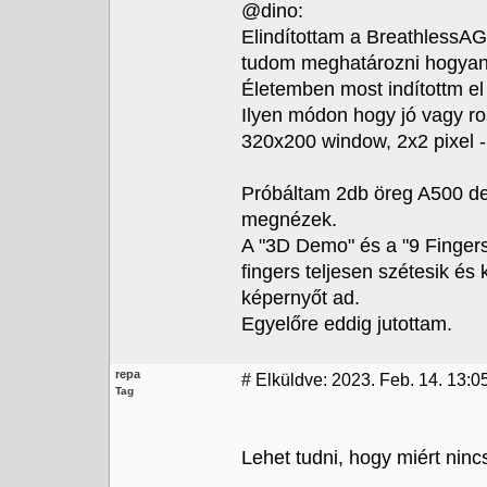
@dino:
Elindítottam a BreathlessA
tudom meghatározni hogya
Életemben most indítottm el 
Ilyen módon hogy jó vagy ros
320x200 window, 2x2 pixel - 
Próbáltam 2db öreg A500 de
megnézek.
A "3D Demo" és a "9 Fingers
fingers teljesen szétesik és 
képernyőt ad.
Egyelőre eddig jutottam.
repa
#
Elküldve: 2023. Feb. 14. 13:0
Tag
Lehet tudni, hogy miért nin