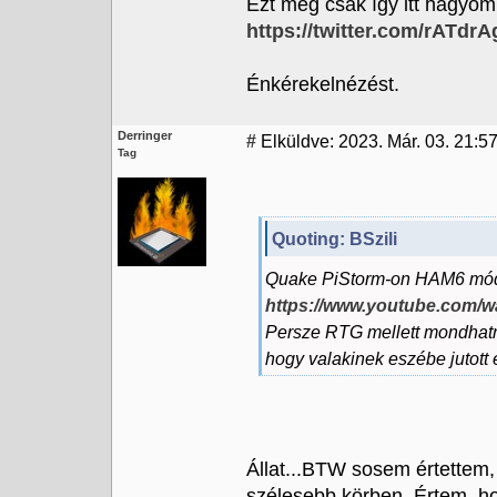
Ezt meg csak így itt hagyom
https://twitter.com/rATdr
Énkérekelnézést.
Derringer
#
Elküldve: 2023. Már. 03. 21:5
Tag
Quoting: BSzili
Quake PiStorm-on HAM6 mó
https://www.youtube.com
Persze RTG mellett mondhatn
hogy valakinek eszébe jutott
Állat...BTW sosem értettem
szélesebb körben. Értem, hog