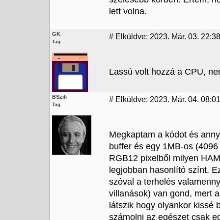
lett volna.
GK
#
Elküldve: 2023. Már. 03. 22:3
Tag
Lassú volt hozzá a CPU, n
BSzili
#
Elküldve: 2023. Már. 04. 08:0
Tag
Megkaptam a kódot és annyi
buffer és egy 1MB-os (4096 
RGB12 pixelből milyen HAM-
legjobban hasonlító színt. Ez
szóval a terhelés valamennyi
villanások) van gond, mert 
látszik hogy olyankor kissé b
számolni az egészet csak e