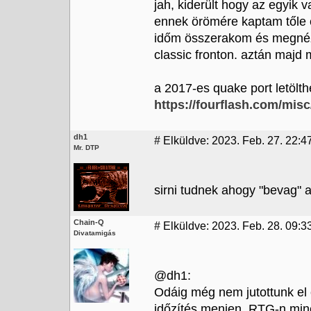
jah, kiderült hogy az egyik v
ennek örömére kaptam tőle e
időm összerakom és megnéze
classic fronton. aztán majd 
a 2017-es quake port letölth
https://fourflash.com/misc
dh1
#
Elküldve: 2023. Feb. 27. 22:4
Mr. DTP
sirni tudnek ahogy "bevag" a 
Chain-Q
#
Elküldve: 2023. Feb. 28. 09:3
Divatamigás
@dh1:
Odáig még nem jutottunk el
időzítés menjen, RTG-n min