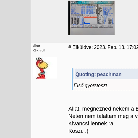
dino
#
Elküldve: 2023. Feb. 13. 17:0
Kék troll
Quoting: peachman
Első gyorsteszt
Allat, megnezned nekem a B
Neten nem talaltam meg a vi
Kivancsi lennek ra.
Koszi. :)