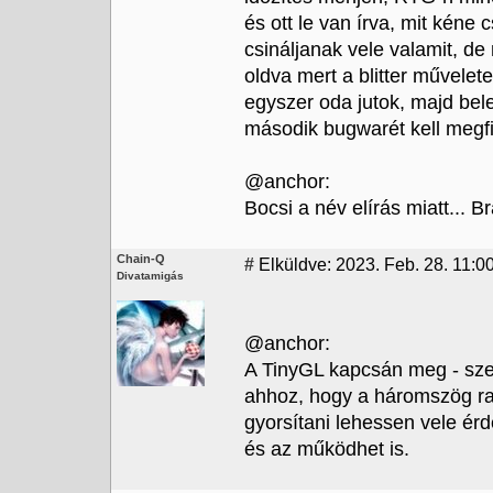
és ott le van írva, mit kéne
csináljanak vele valamit, d
oldva mert a blitter művelet
egyszer oda jutok, majd bel
második bugwarét kell megfi
@anchor:
Bocsi a név elírás miatt... Brai
Chain-Q
#
Elküldve: 2023. Feb. 28. 11:0
Divatamigás
@anchor:
A TinyGL kapcsán meg - sze
ahhoz, hogy a háromszög rasz
gyorsítani lehessen vele ér
és az működhet is.