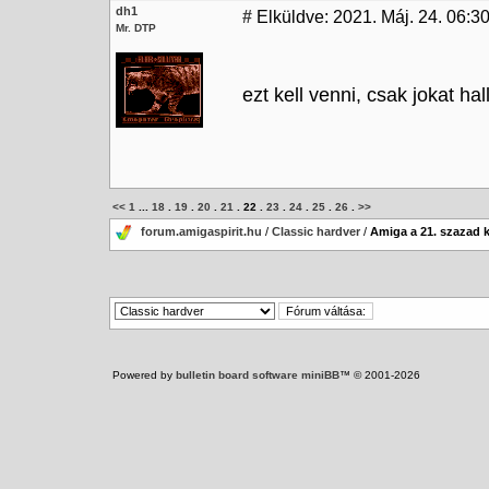
dh1
#
Elküldve: 2021. Máj. 24. 06:30
Mr. DTP
ezt kell venni, csak jokat hal
<<
1
...
18
.
19
.
20
.
21
.
22
.
23
.
24
.
25
.
26
.
>>
forum.amigaspirit.hu
/
Classic hardver
/
Amiga a 21. szazad 
Powered by
bulletin board software miniBB
™ © 2001-2026