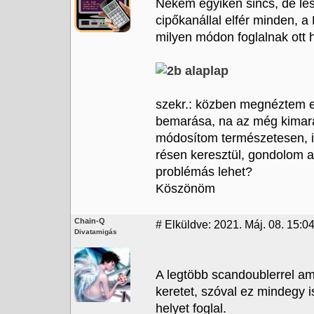
Nekem egyiken sincs, de le
cipőkanállal elfér minden, a 
milyen módon foglalnak ott 
szekr.: közben megnéztem eg
bemarása, na az még kimarad
módosítom természetesen, ill
résen keresztül, gondolom 
problémás lehet?
Köszönöm
Chain-Q
#
Elküldve: 2021. Máj. 08. 15:0
Divatamigás
A legtöbb scandoublerrel a
keretet, szóval ez mindegy 
helyet foglal.