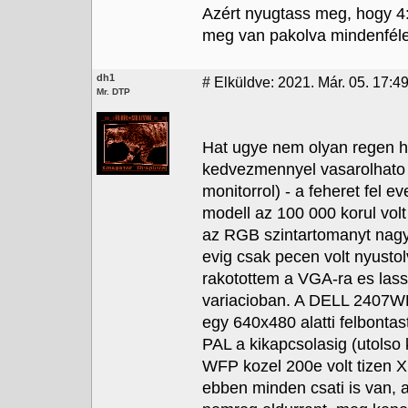
Azért nyugtass meg, hogy 
meg van pakolva mindenféle fö
dh1
#
Elküldve: 2021. Már. 05. 17:49
Mr. DTP
Hat ugye nem olyan regen 
kedvezmennyel vasarolhato 
monitorrol) - a feheret fel e
modell az 100 000 korul vol
az RGB szintartomanyt nagy 
evig csak pecen volt nyustol
rakotottem a VGA-ra es lass
variacioban. A DELL 2407WF
egy 640x480 alatti felbontas
PAL a kikapcsolasig (utolso 
WFP kozel 200e volt tizen 
ebben minden csati is van,