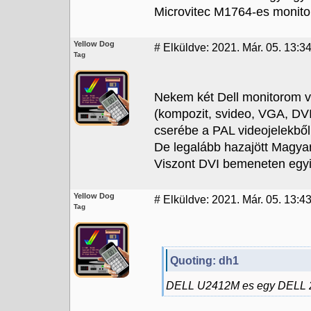
Microvitec M1764-es monito
Yellow Dog
#
Elküldve: 2021. Már. 05. 13:3
Tag
Nekem két Dell monitorom v
(kompozit, svideo, VGA, DV
cserébe a PAL videojelekből 
De legalább hazajött Magyar
Viszont DVI bemeneten egyi
Yellow Dog
#
Elküldve: 2021. Már. 05. 13:4
Tag
Quoting: dh1
DELL U2412M es egy DELL