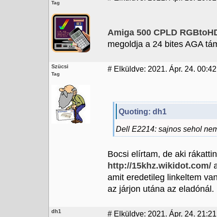
Tag
Amiga 500 CPLD RGBtoH
megoldja a 24 bites AGA tám
Szücsi
#
Elküldve: 2021. Ápr. 24. 00:42
Tag
Quoting: dh1
Dell E2214: sajnos sehol nem 
Bocsi elírtam, de aki rákatti
http://15khz.wikidot.com/
a
amit eredetileg linkeltem va
az járjon utána az eladónál.
dh1
#
Elküldve: 2021. Ápr. 24. 21:21