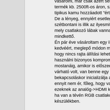
vásárolni, már csak azért s
termék kb. 2500ft-os áron, 
tipikus kamu hozzáadott "é
De a lényeg, ennyiért esetl
szétbontani is illik az ilyes
mely csatlakozó lábak vann
mindkettő.
Én pár éve vásároltam egy
kedvéért, meglepő módon me
hogy nincs rajta állítási lehe
használni bizonyos kompromi
mostanáig, amikor is elősz
várható volt, van benne egy 
bekapcsoláskor inicializálja 
ennyit nem ér, főleg, hogy v
ezeknek az analóg->HDMI kü
ha van a tévén RGB csatlako
készülékben.