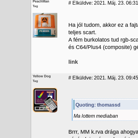
PeachMan
#
Elküldve: 2021. Máj. 23. 06:3
Tag
Ha jól tudom, akkor ez a faj
teljes scart.
A fém burkolatos tud rgb-sc
és C64/Plus4 (composite) g
link
Yellow Dog
#
Elküldve: 2021. Máj. 23. 09:4
Tag
Quoting: thomassd
Ma lottem mediaban
Brrr, MM k.rva drága ahogya