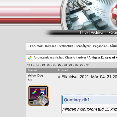
Hírek
|
Archívum
|
Fóru
-
Fórumok
-
Keresés
-
Statisztika
-
Szabályzat
-
Pegasos.hu fóru
forum.amigaspirit.hu
/
Classic hardver
/
Amiga a 21. szazad 
<<
1
...
18
.
19
.
20
.
21
.
22
.
23
.
24
.
25
.
26
.
>>
Szerző
Üzenet
Yellow Dog
#
Elküldve: 2021. Már. 04. 21:2
Tag
Quoting: dh1
minden monitorom tud 15 khz-