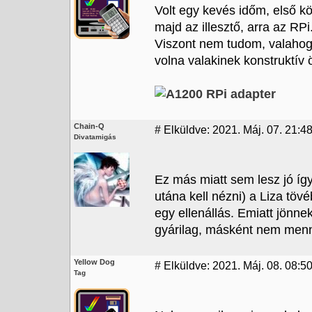
Volt egy kevés időm, első k
majd az illesztő, arra az RPi.
Viszont nem tudom, valahog
volna valakinek konstruktív 
Chain-Q
#
Elküldve: 2021. Máj. 07. 21:4
Divatamigás
Ez más miatt sem lesz jó íg
utána kell nézni) a Liza töv
egy ellenállás. Emiatt jönnek 
gyárilag, másként nem menn
Yellow Dog
#
Elküldve: 2021. Máj. 08. 08:5
Tag