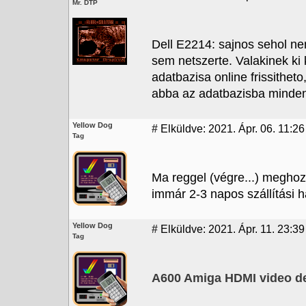
Mr. DTP
Dell E2214: sajnos sehol ne
sem netszerte. Valakinek ki 
adatbazisa online frissitheto
abba az adatbazisba minden
Yellow Dog
#
Elküldve: 2021. Ápr. 06. 11:26
Tag
Ma reggel (végre...) megho
immár 2-3 napos szállítási h
Yellow Dog
#
Elküldve: 2021. Ápr. 11. 23:39
Tag
A600 Amiga HDMI video de