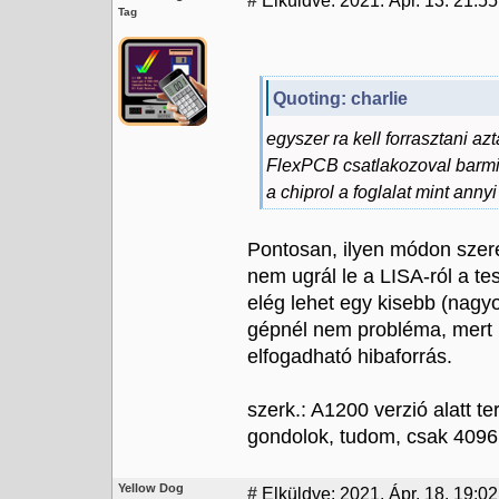
#
Elküldve: 2021. Ápr. 13. 21:55
Tag
Quoting: charlie
egyszer ra kell forrasztani az
FlexPCB csatlakozoval barmik
a chiprol a foglalat mint anny
Pontosan, ilyen módon szere
nem ugrál le a LISA-ról a te
elég lehet egy kisebb (nagyo
gépnél nem probléma, mert l
elfogadható hibaforrás.
szerk.: A1200 verzió alatt t
gondolok, tudom, csak 4096
Yellow Dog
#
Elküldve: 2021. Ápr. 18. 19:02