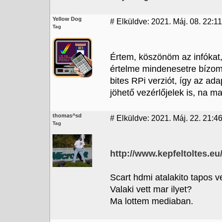
Yellow Dog
#
Elküldve: 2021. Máj. 08. 22:11
Tag
Értem, köszönöm az infóka
értelme mindenesetre bízom 
bites RPi verziót, így az ad
jöhető vezérlőjelek is, na ma
thomas^sd
#
Elküldve: 2021. Máj. 22. 21:4
Tag
http://www.kepfeltoltes.
Scart hdmi atalakito tapos v
Valaki vett mar ilyet?
Ma lottem mediaban.