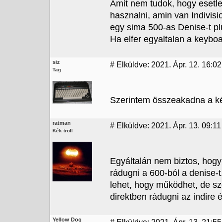
Amit nem tudok, hogy esetle
hasznalni, amin van Indivisi
egy sima 500-as Denise-t p
Ha elfer egyaltalan a keyboa
siz
#
Elküldve: 2021. Ápr. 12. 16:02
Tag
Szerintem összeakadna a ké
ratman
#
Elküldve: 2021. Ápr. 13. 09:11
Kék troll
Egyáltalán nem biztos, hogy
rádugni a 600-ból a denise-t
lehet, hogy működhet, de sz
direktben rádugni az indire 
Yellow Dog