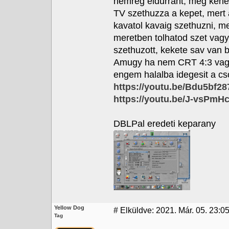
nemreg eldurrant, meg kene 
TV szethuzza a kepet, mert 
kavatol kavaig szethuzni, me
meretben tolhatod szet vag
szethuzott, kekete sav van 
Amugy ha nem CRT 4:3 vagy 
engem halalba idegesit a cso
https://youtu.be/Bdu5bf2
https://youtu.be/J-vsPmH
DBLPal eredeti keparany
Yellow Dog
#
Elküldve: 2021. Már. 05. 23:0
Tag