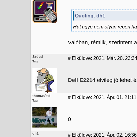
Quoting: dh1
Hat ugye nem olyan regen h
Valóban, rémlik, szerintem a
Szücsi
#
Elküldve: 2021. Már. 20. 23:34
Tag
Dell E2214
elvileg jó lehet 
thomas^sd
#
Elküldve: 2021. Ápr. 01. 21:1
Tag
0
dh1
#
Elküldve: 2021. Ápr. 02. 16:36