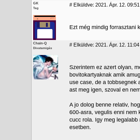
GK
#
Elküldve: 2021. Ápr. 12. 09:51
Tag
Ezt még mindig forrasztani ke
Chain-Q
#
Elküldve: 2021. Ápr. 12. 11:04
Divatamigás
Szerintem ez azert olyan, 
bovitokartyaknak amik amug
use case, de a tobbsegnek 
ast meg igen, szoval en nem
A jo dolog benne relativ, hog
600-asra, vegulis enni nem 
cucc rola. Igy meg legalabb 
esetben.