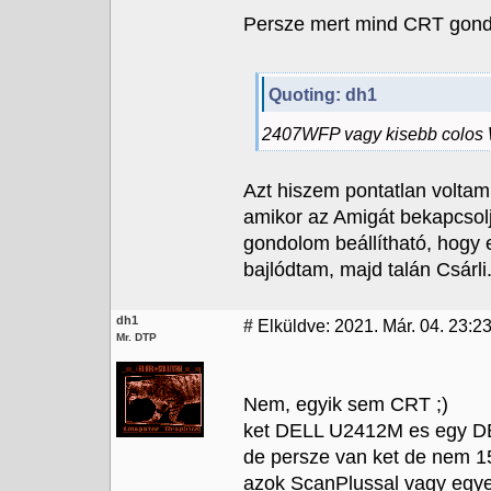
Persze mert mind CRT gond
Quoting: dh1
2407WFP vagy kisebb colos
Azt hiszem pontatlan voltam
amikor az Amigát bekapcsolj
gondolom beállítható, hogy 
bajlódtam, majd talán Csárli.
dh1
#
Elküldve: 2021. Már. 04. 23:2
Mr. DTP
Nem, egyik sem CRT ;)
ket DELL U2412M es egy 
de persze van ket de nem 1
azok ScanPlussal vagy egye