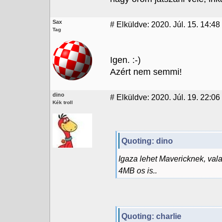
Sax
#
Elküldve: 2020. Júl. 15. 14:48
Tag
Igen. :-)
Azért nem semmi!
dino
#
Elküldve: 2020. Júl. 19. 22:06
Kék troll
Quoting: dino
Igaza lehet Mavericknek, val
4MB os is..
Quoting: charlie