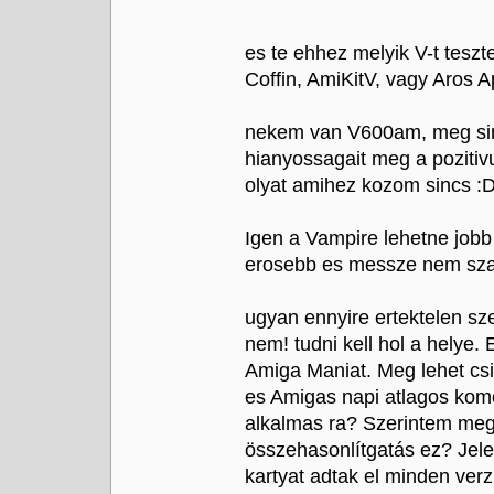
es te ehhez melyik V-t tesz
Coffin, AmiKitV, vagy Aros 
nekem van V600am, meg sinc
hianyossagait meg a poziti
olyat amihez kozom sincs :D
Igen a Vampire lehetne jobb 
erosebb es messze nem szar 
ugyan ennyire ertektelen sz
nem! tudni kell hol a helye.
Amiga Maniat. Meg lehet csi
es Amigas napi atlagos kom
alkalmas ra? Szerintem meg
összehasonlítgatás ez? Jele
kartyat adtak el minden ver