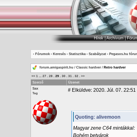
Hírek
|
Archívum
|
Fóru
-
Fórumok
-
Keresés
-
Statisztika
-
Szabályzat
-
Pegasos.hu fóru
forum.amigaspirit.hu
/
Classic hardver
/
Retro hardver
<<
1
...
27
.
28
.
29
.
30
.
31
.
32
.
>>
Szerző
Üzenet
Sax
#
Elküldve: 2020. Júl. 07. 22:51
Tag
Quoting: alivemoon
Magyar zene C64 mintákkal:
Bohém betyárok