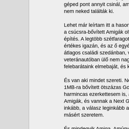
géped pont annyit csinál, a
nem neked találták ki.
Lehet már leírtam itt a hason
a csúcsra-bővített Amigák o
építés. A legtöbb szétfarag
értékes igazán, és az ő egyé
átlagos családi szedánban, v
veteránautóban ülő nem nagy
felebarátaink elmebaját, és 
És van aki mindet szereti. 
1MB-ra bővített ötszázas G
harmincas ezerkettesem is, 
Amigák, és vannak a Next G
inkább, a válasz leginkább 
másért szeretem.
És mindegyik Amiga. Amúgy t