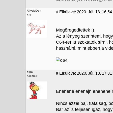
AliveMOon
#
Elküldve: 2020. Júl. 13. 16:54
Tag
Megöregedtettek :)
Az a lényeg szerintem, hogy
C64-re! Itt szoktatok sírni, 
használni, mint ebben a vid
dino
#
Elküldve: 2020. Júl. 13. 17:31
Kék troll
Enenene enenajn enenene na
Nincs ezzel baj, fiatalsag, b
Bar az is teljesen igaz, ho