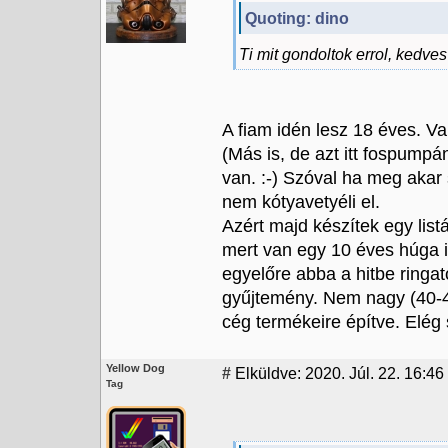
Quoting: dino
Ti mit gondoltok errol, kedve
A fiam idén lesz 18 éves. V
(Más is, de azt itt fospump
van. :-) Szóval ha meg akar
nem kótyavetyéli el.
Azért majd készítek egy list
mert van egy 10 éves húga i
egyelőre abba a hitbe ring
gyűjtemény. Nem nagy (40-4
cég termékeire építve. Elég 
Yellow Dog
#
Elküldve: 2020. Júl. 22. 16:46
Tag