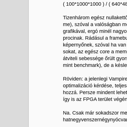
( 100*1000*1000 ) / ( 640*4
Tizenhárom egész nullakettő
me), szóval a valóságban m
grafikával, ergó minél nagy
procinak. Rádásul a frameb
képernyőnek, szóval ha van 
sokat, az egész core a mem
átviteli sebessége őrült gyo
mint benchmark), de a késlel
Röviden: a jelenlegi Vampi
optimalizáció kérdése, telj
hozzá. Persze mindent lehet
így is az FPGA terület végé
Na. Csak már sokadszor mer
hatnegyvenszernégynyócvan.