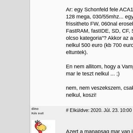
Ar: egy Schonfeld fele ACA1
128 mega, 030/55mhz... egy
frissitheto FW, 060nal eros
FastRAM, fastIDE, SD, CF, 
olcso kategoria"? Akkor az 
nelkul 500 euro (kb 700 eur
eltuntek).
En nem allitom, hogy a Vamp
mar le teszt nelkul ... ;)
nem, nem veszekszem, csak n
nelkul, koszi!
dino
#
Elküldve: 2020. Júl. 23. 10:00
Kék troll
Azert a manapsag mar van itt