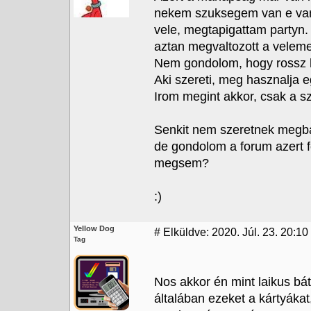
nekem szuksegem van e vamp
vele, megtapigattam partyn. B
aztan megvaltozott a velem
Nem gondolom, hogy rossz hi
Aki szereti, meg hasznalja e
Irom megint akkor, csak a 
Senkit nem szeretnek megban
de gondolom a forum azert f
megsem?
:)
Yellow Dog
#
Elküldve: 2020. Júl. 23. 20:10
Tag
Nos akkor én mint laikus bá
általában ezeket a kártyákat