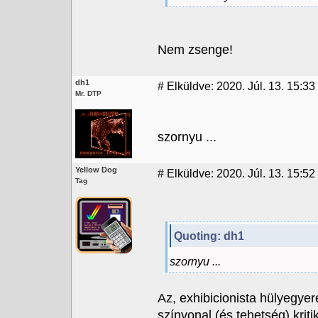
Nem zsenge!
dh1
#
Elküldve: 2020. Júl. 13. 15:33
Mr. DTP
szornyu ...
Yellow Dog
#
Elküldve: 2020. Júl. 13. 15:52
Tag
Quoting: dh1
szornyu ...
Az, exhibicionista hülyegye
színvonal (és tehetség) kritik