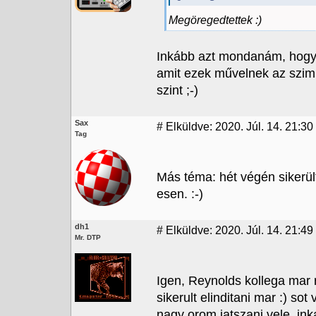
Megöregedtettek :)
Inkább azt mondanám, hogy ö
amit ezek művelnek az szimp
szint ;-)
Sax
#
Elküldve: 2020. Júl. 14. 21:30
Tag
Más téma: hét végén siker
esen. :-)
dh1
#
Elküldve: 2020. Júl. 14. 21:49
Mr. DTP
Igen, Reynolds kollega mar
sikerult elinditani mar :) sot
nagy orom jatszani vele, in