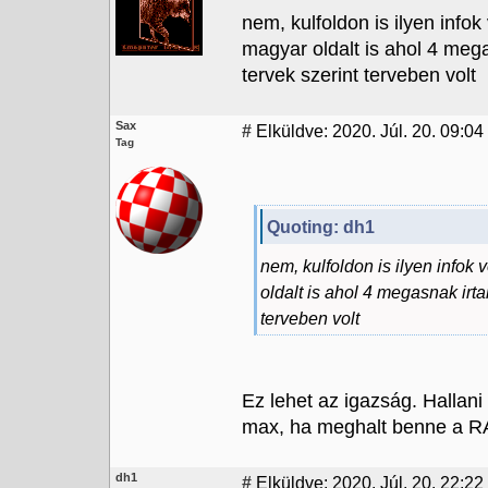
nem, kulfoldon is ilyen info
magyar oldalt is ahol 4 meg
tervek szerint terveben volt
Sax
#
Elküldve: 2020. Júl. 20. 09:04
Tag
Quoting: dh1
nem, kulfoldon is ilyen info
oldalt is ahol 4 megasnak irt
terveben volt
Ez lehet az igazság. Hallani
max, ha meghalt benne a RAM
dh1
#
Elküldve: 2020. Júl. 20. 22:22