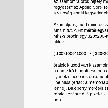
az számomra örök rejtély ma
"egyesek" az Apollo Core Te
a valóság ennél kegyetlene
Számoljunk, mert mindez cs
Mhz-n fut. A Hz mértékegysé
Mhz-s procin egy 320x200-a
akkor:
( 100*1000*1000 ) / ( 320*2
órajelciklusod van kiszámol
a game kód, adott esetben a
ilyenek nincsenek dokument
line miss (értsd: a memóriábó
lenne), Blueberry mérései sz
rendelkezésre álló pixel-cik
ban: