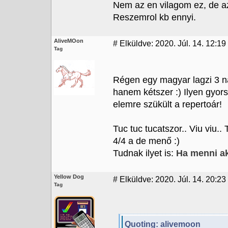
Nem az en vilagom ez, de az
Reszemrol kb ennyi.
AliveMOon
#
Elküldve: 2020. Júl. 14. 12:19
Tag
Régen egy magyar lagzi 3 na
hanem kétszer :) Ilyen gyor
elemre szükült a repertoár!
Tuc tuc tucatszor.. Viu viu..
4/4 a de menő :)
Tudnak ilyet is:
Ha menni a
Yellow Dog
#
Elküldve: 2020. Júl. 14. 20:23
Tag
Quoting: alivemoon