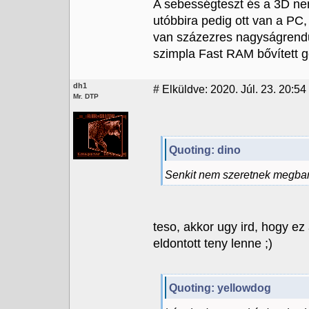
A sebességteszt és a 3D nem
utóbbira pedig ott van a PC,
van százezres nagyságrendű
szimpla Fast RAM bővített 
dh1
#
Elküldve: 2020. Júl. 23. 20:54
Mr. DTP
Quoting: dino
Senkit nem szeretnek megba
teso, akkor ugy ird, hogy ez
eldontott teny lenne ;)
Quoting: yellowdog