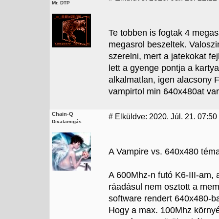
Mr. DTP
Te tobben is fogtak 4 megas
megasrol beszeltek. Valoszi
szerelni, mert a jatekokat f
lett a gyenge pontja a karty
alkalmatlan, igen alacsony
vampirtol min 640x480at var
Chain-Q
#
Elküldve: 2020. Júl. 21. 07:50 
Divatamigás
A Vampire vs. 640x480 téma
A 600Mhz-n futó K6-III-am, 
ráadásul nem osztott a memó
software rendert 640x480-ba
Hogy a max. 100Mhz környéké