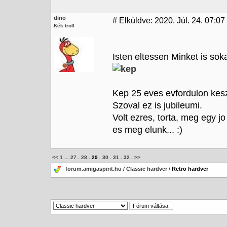
dino
#
Elküldve: 2020. Júl. 24. 07:07
Kék troll
Isten eltessen Minket is soka
Kep 25 eves evfordulon keszu
Szoval ez is jubileumi.
Volt ezres, torta, meg egy jo 
es meg elunk... :)
<<
1
...
27
.
28
.
29
.
30
.
31
.
32
.
>>
forum.amigaspirit.hu
/
Classic hardver
/
Retro hardver