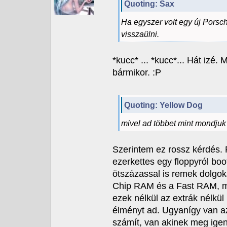
Quoting: Sax
Ha egyszer volt egy új Porsc
visszaülni.
*kucc* ... *kucc*... Hát izé
bármikor. :P
Quoting: Yellow Dog
mivel ad többet mint mondjuk
Szerintem ez rossz kérdés.
ezerkettes egy floppyról boo
ötszázassal is remek dolgo
Chip RAM és a Fast RAM, m
ezek nélkül az extrák nélkül
élményt ad. Ugyanígy van a
számít, van akinek meg igen