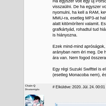
Ha egyszer volt egy új Pors
visszaülni. De ha egyszer v
nyomulni, ha kell a RAM, ke
MMU-ra, esetleg MP3-at hallg
alatt kitömöríteni valamit. 
grafkártyád, rohadtul tud h
is hiányozna.
Ezek mind-mind apróságok, 
arányban nem éri meg. De h
ára van. Nem fogod összerak
Egy régi Suzuki Swifttel is 
(esetleg Monacoba nem), és 
Chain-Q
#
Elküldve: 2020. Júl. 24. 00:01 
Divatamigás