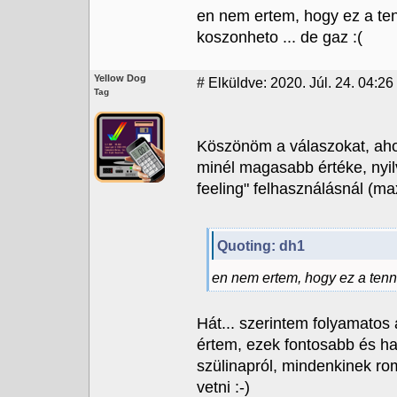
en nem ertem, hogy ez a te
koszonheto ... de gaz :(
Yellow Dog
#
Elküldve: 2020. Júl. 24. 04:26
Tag
Köszönöm a válaszokat, ah
minél magasabb értéke, nyilvá
feeling" felhasználásnál (max
Quoting: dh1
en nem ertem, hogy ez a ten
Hát... szerintem folyamatos 
értem, ezek fontosabb és h
szülinapról, mindenkinek ro
vetni :-)