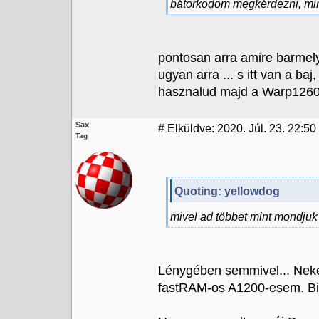
bátorkodom megkérdezni, mire
pontosan arra amire barmel
ugyan arra ... s itt van a b
hasznalud majd a Warp1260-
Sax
#
Elküldve: 2020. Júl. 23. 22:50
Tag
Quoting: yellowdog
mivel ad többet mint mondjuk
Lénygében semmivel... Neke
fastRAM-os A1200-esem. Biz