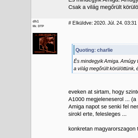
Csak a világ megőrült körülö
dh1
#
Elküldve: 2020. Júl. 24. 03:31
Mr. DTP
Quoting: charlie
És mindegyik Amiga. Amúgy te
a világ megőrült körülöttünk, 
eveken at sirtam, hogy szin
A1000 megjeleneserol ... (
Amiga napot se senki fel ne
sirokl erte, felesleges ...
konkretan magyarorszagon tok