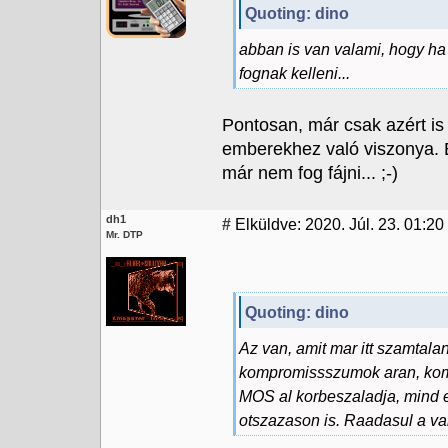
Quoting: dino
abban is van valami, hogy ha
fognak kelleni...
Pontosan, már csak azért is
emberekhez való viszonya. 
már nem fog fájni... ;-)
dh1
#
Elküldve: 2020. Júl. 23. 01:20
Mr. DTP
Quoting: dino
Az van, amit mar itt szamtalan
kompromissszumok aran, kom
MOS al korbeszaladja, mind e
otszazason is. Raadasul a va