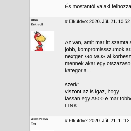
És mostantól valaki felhozza
dino
#
Elküldve: 2020. Júl. 21. 10:52
Kék troll
Az van, amit mar itt szamtal
jobb, kompromissszumok ara
nextgen G4 MOS al korbeszal
mennek akar egy otszazason
kategoria...
szerk:
viszont az is igaz, hogy
lassan egy A500 e mar tobbet
LINK
AliveMOon
#
Elküldve: 2020. Júl. 21. 11:12
Tag