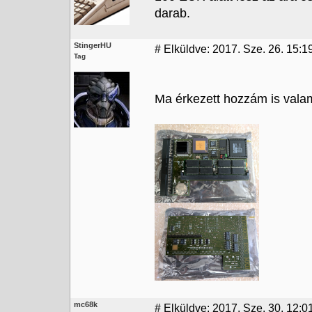
darab.
StingerHU
#
Elküldve: 2017. Sze. 26. 15:1
Tag
Ma érkezett hozzám is vala
mc68k
#
Elküldve: 2017. Sze. 30. 12:0