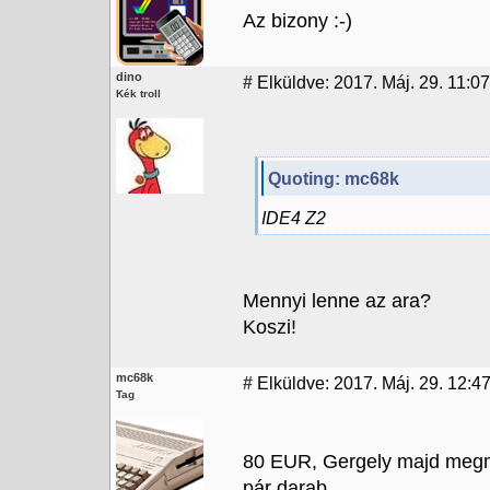
Az bizony :-)
dino
#
Elküldve: 2017. Máj. 29. 11:07
Kék troll
Quoting: mc68k
IDE4 Z2
Mennyi lenne az ara?
Koszi!
mc68k
#
Elküldve: 2017. Máj. 29. 12:4
Tag
80 EUR, Gergely majd megmon
pár darab.