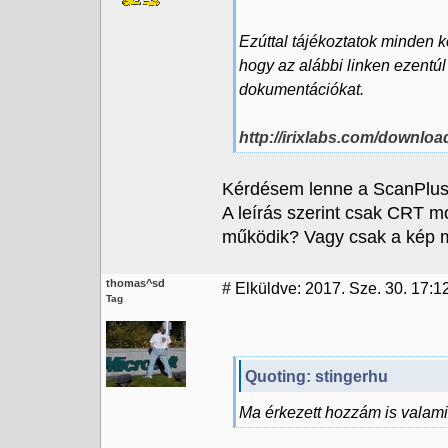
Ezúttal tájékoztatok minden ke
hogy az alábbi linken ezentúl
dokumentációkat.
http://irixlabs.com/downloa
Kérdésem lenne a ScanPlus
A leírás szerint csak CRT m
működik? Vagy csak a kép 
thomas^sd
#
Elküldve: 2017. Sze. 30. 17:1
Tag
Quoting: stingerhu
Ma érkezett hozzám is valami