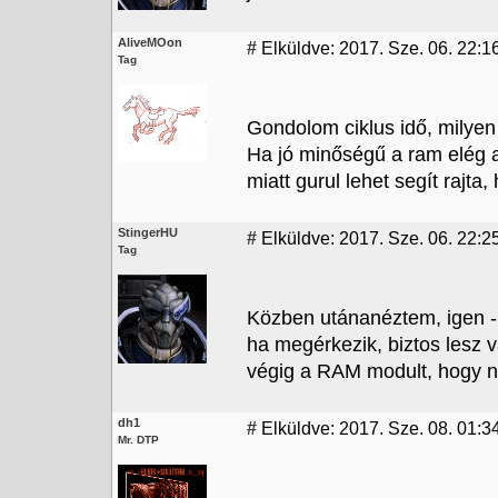
AliveMOon
#
Elküldve: 2017. Sze. 06. 22:1
Tag
Gondolom ciklus idő, milyen
Ha jó minőségű a ram elég a
miatt gurul lehet segít rajta,
StingerHU
#
Elküldve: 2017. Sze. 06. 22:2
Tag
Közben utánanéztem, igen - 
ha megérkezik, biztos lesz 
végig a RAM modult, hogy ne
dh1
#
Elküldve: 2017. Sze. 08. 01:3
Mr. DTP