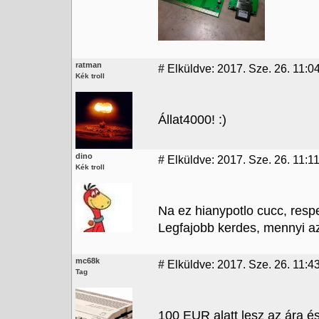
ratman
#
Elküldve: 2017. Sze. 26. 11:0
Kék troll
Állat4000! :)
dino
#
Elküldve: 2017. Sze. 26. 11:1
Kék troll
Na ez hianypotlo cucc, respe
Legfajobb kerdes, mennyi a
mc68k
#
Elküldve: 2017. Sze. 26. 11:4
Tag
100 EUR alatt lesz az ára é