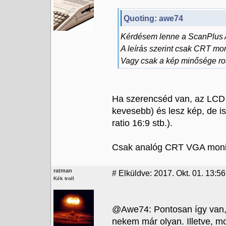
Quoting: awe74
Kérdésem lenne a ScanPlus 
A leírás szerint csak CRT mo
Vagy csak a kép minősége ro
Ha szerencséd van, az LCD 
kevesebb) és lesz kép, de i
ratio 16:9 stb.).
Csak analóg CRT VGA monito
ratman
#
Elküldve: 2017. Okt. 01. 13:56
Kék troll
@Awe74: Pontosan így van, 
nekem már olyan. Illetve, mos