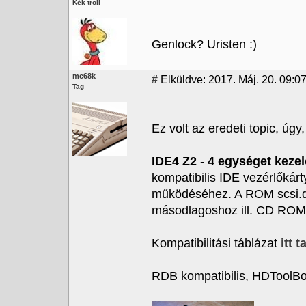
Kék troll
Genlock? Uristen :)
mc68k
#
Elküldve: 2017. Máj. 20. 09:0
Tag
Ez volt az eredeti topic, úgy,
IDE4 Z2
-
4 egységet kezel
kompatibilis IDE vezérlőkár
működéséhez. A ROM scsi.dev
másodlagoshoz ill. CD ROM 
Kompatibilitási táblázat
itt t
RDB kompatibilis, HDToolBo