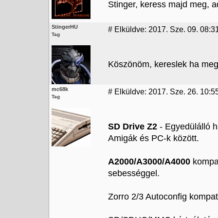
Stinger, keress majd meg, 
StingerHU
#
Elküldve: 2017. Sze. 09. 08:3
Tag
Köszönöm, kereslek ha megér
mc68k
#
Elküldve: 2017. Sze. 26. 10:5
Tag
SD Drive Z2
- Egyedülálló h
Amigák és PC-k között.
A2000/A3000/A4000
kompat
sebességgel.
Zorro 2/3 Autoconfig kompati