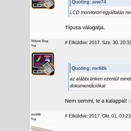
Quoting: awe74
LCD monitoron egyáltalán n
Típusa válogatja.
Yellow Dog
#
Elküldve: 2017. Sze. 30. 20:3
Tag
Quoting: mc68k
az alábbi linken ezentúl mind
dokumentációkat
Nem semmi, le a kalappal! :-
mc68k
#
Elküldve: 2017. Okt. 01. 03:23
Tag