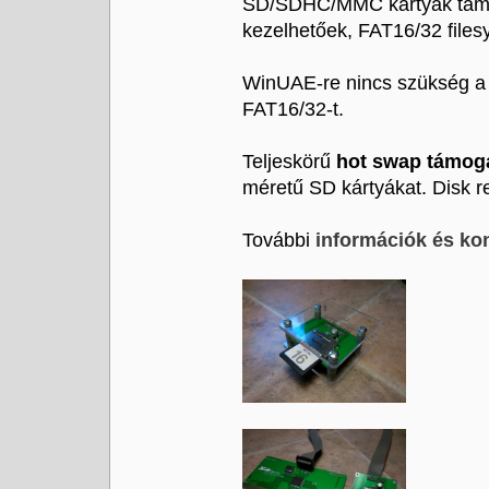
SD/SDHC/MMC kártyák támo
kezelhetőek, FAT16/32 files
WinUAE-re nincs szükség a 
FAT16/32-t.
Teljeskörű
hot swap támog
méretű SD kártyákat. Disk 
További
információk és kon