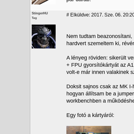
StingerHU
#
Elküldve: 2017. Sze. 06. 20:20
Tag
Nem tudtam beazonosítani, h
hardvert szemeltem ki, révén
A lényeg röviden: sikerül
+ FPU gyorsítókártyát az A
volt-e már innen valakinek 
Doksit sajnos csak az MK I-
hogyan állítsam be a jumpere
workbenchben a működéshe
Egy fotó a kártyáról: