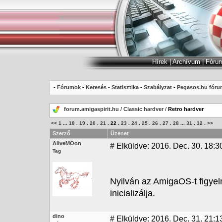
Hírek
|
Archívum
|
Fóru
-
Fórumok
-
Keresés
-
Statisztika
-
Szabályzat
-
Pegasos.hu fóru
forum.amigaspirit.hu
/
Classic hardver
/
Retro hardver
<<
1
...
18
.
19
.
20
.
21
.
22
.
23
.
24
.
25
.
26
.
27
.
28
...
31
.
32
.
>>
Szerző
Üzenet
AliveMOon
#
Elküldve: 2016. Dec. 30. 18:3
Tag
Nyilván az AmigaOS-t figyelm
inicializálja.
dino
#
Elküldve: 2016. Dec. 31. 21:1