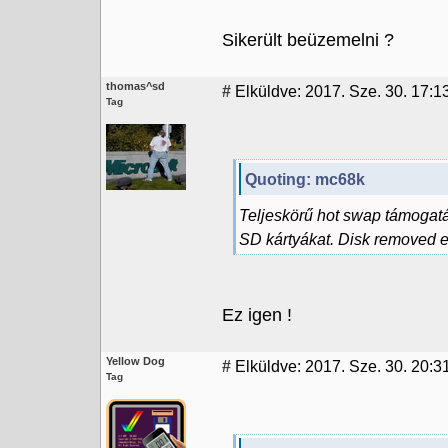
Sikerült beüzemelni ?
thomas^sd
#
Elküldve: 2017. Sze. 30. 17:1
Tag
Quoting: mc68k
Teljeskörű hot swap támogatá
SD kártyákat. Disk removed 
Ez igen !
Yellow Dog
#
Elküldve: 2017. Sze. 30. 20:3
Tag