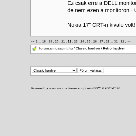
Ez csak erre a DELL monitor
de nem ezen a monitoron - 
Nokia 17" CRT-n kivalo vo
<<
1
...
18
.
19
.
20
.
21
.
22
.
23
.
24
.
25
.
26
.
27
.
28
...
31
.
32
.
>>
forum.amigaspirit.hu
/
Classic hardver
/
Retro hardver
Powered by
open source forum script miniBB
™ © 2001-2026