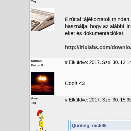
Tag
Ezúttal tájékoztatok minden 
használja, hogy az alábbi li
eket és dokumentációkat.
http://irixlabs.com/downl
ratman
#
Elküldve: 2017. Sze. 30. 12:1
Kék troll
Cool! <3
Awe
#
Elküldve: 2017. Sze. 30. 15:3
Tag
Quoting: mc68k