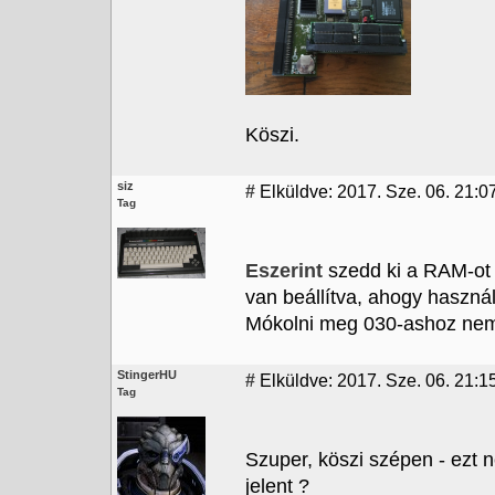
Köszi.
siz
#
Elküldve: 2017. Sze. 06. 21:0
Tag
Eszerint
szedd ki a RAM-ot é
van beállítva, ahogy használt
Mókolni meg 030-ashoz nem
StingerHU
#
Elküldve: 2017. Sze. 06. 21:1
Tag
Szuper, köszi szépen - ezt 
jelent ?