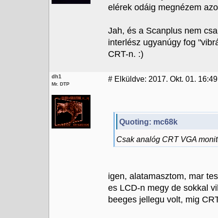
elérek odáig megnézem azon 
Jah, és a Scanplus nem csak
interlész ugyanúgy fog "vib
CRT-n. :)
dh1
#
Elküldve: 2017. Okt. 01. 16:49
Mr. DTP
Quoting: mc68k
Csak analóg CRT VGA monitor
igen, alatamasztom, mar tes
es LCD-n megy de sokkal vil
beeges jellegu volt, mig CR