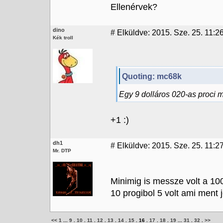
Ellenérvek?
dino
#
Elküldve: 2015. Sze. 25. 11:2
Kék troll
Quoting: mc68k
Egy 9 dolláros 020-as proci m
+1 :)
dh1
#
Elküldve: 2015. Sze. 25. 11:2
Mr. DTP
Minimig is messze volt a 100
10 progibol 5 volt ami ment j
<<
1
...
9
.
10
.
11
.
12
.
13
.
14
.
15
.
16
.
17
.
18
.
19
...
31
.
32
.
>>