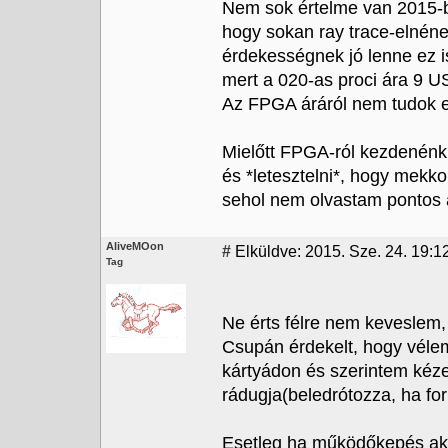
Nem sok értelme van 2015-b
hogy sokan ray trace-elnéne
érdekességnek jó lenne ez is
mert a 020-as proci ára 9 U
Az FPGA áráról nem tudok e
Mielőtt FPGA-ról kezdenénk 
és *letesztelni*, hogy mekkor
sehol nem olvastam pontos 
AliveMOon
#
Elküldve: 2015. Sze. 24. 19:1
Tag
Ne érts félre nem keveslem, 
Csupán érdekelt, hogy véle
kártyádon és szerintem kéze
rádugja(beledrótozza, ha fo
Esetleg ha működőkepés akk