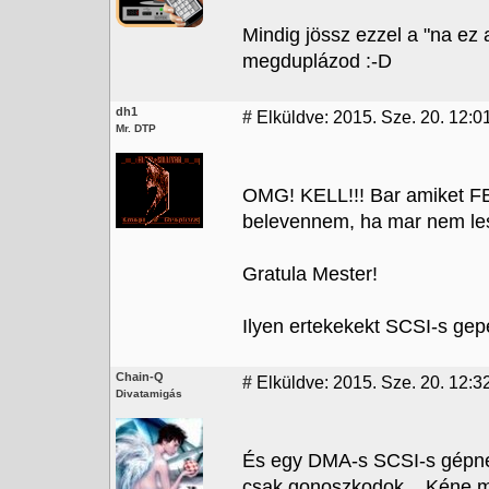
Mindig jössz ezzel a "na e
megduplázod :-D
dh1
#
Elküldve: 2015. Sze. 20. 12:0
Mr. DTP
OMG! KELL!!! Bar amiket F
belevennem, ha mar nem lesz 
Gratula Mester!
Ilyen ertekekekt SCSI-s gep
Chain-Q
#
Elküldve: 2015. Sze. 20. 12:32
Divatamigás
És egy DMA-s SCSI-s gépne
csak gonoszkodok... Kéne mi