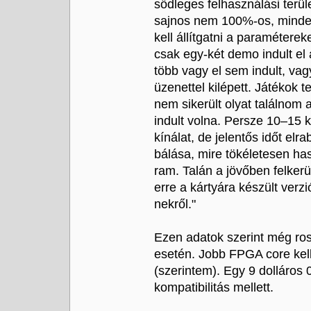
sődleges felhasználási terü
sajnos nem 100%-os, minde
kell állítgatni a paraméterek
csak egy-két demo indult el 
több vagy el sem indult, va
üzenettel kilépett. Játékok 
nem sikerült olyat találnom 
indult volna. Persze 10–15 k
kínálat, de jelentős időt elr
bálása, mire tökéletesen has
ram. Talán a jövőben felkerül
erre a kártyára készült verz
nekről."
Ezen adatok szerint még ros
esetén. Jobb FPGA core kel
(szerintem). Egy 9 dolláros
kompatibilitás mellett.