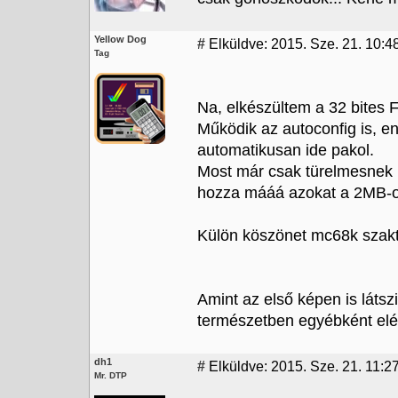
Yellow Dog
#
Elküldve: 2015. Sze. 21. 10:4
Tag
Na, elkészültem a 32 bites 
Működik az autoconfig is, e
automatikusan ide pakol.
Most már csak türelmesnek k
hozza mááá azokat a 2MB-o
Külön köszönet mc68k szaktá
Amint az első képen is látsz
természetben egyébként elég
dh1
#
Elküldve: 2015. Sze. 21. 11:2
Mr. DTP