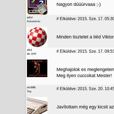
Nagyon dúúúrvaaa ;-)
adsr
#
Elküldve: 2015. Sze. 17. 05:3
Kukabúvár
Minden tisztelet a tiéd Viktor
dh1
#
Elküldve: 2015. Sze. 17. 09:5
Mr. DTP
Meghajolok es meglengetem
Meg ilyen cuccokat Mester!
mc68k
#
Elküldve: 2015. Sze. 20. 10:4
Tag
Javítottam még egy kicsit a