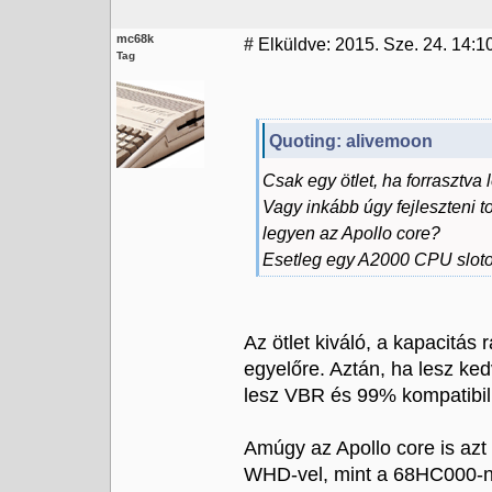
mc68k
#
Elküldve: 2015. Sze. 24. 14:1
Tag
Quoting: alivemoon
Csak egy ötlet, ha forrasztva
Vagy inkább úgy fejleszteni t
legyen az Apollo core?
Esetleg egy A2000 CPU sloto
Az ötlet kiváló, a kapacitás
egyelőre. Aztán, ha lesz ke
lesz VBR és 99% kompatibil
Amúgy az Apollo core is azt
WHD-vel, mint a 68HC000-n