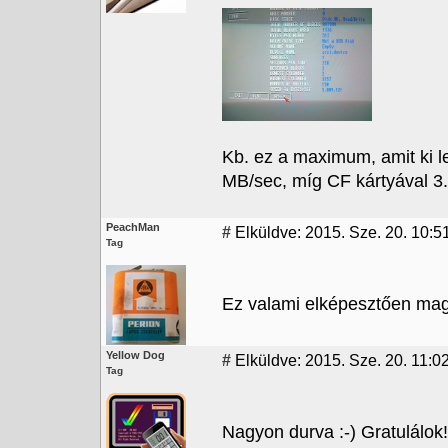
Kb. ez a maximum, amit ki l
MB/sec, míg CF kártyával 3
PeachMan
#
Elküldve: 2015. Sze. 20. 10:5
Tag
Ez valami elképesztően maga
Yellow Dog
#
Elküldve: 2015. Sze. 20. 11:0
Tag
Nagyon durva :-) Gratulálok!