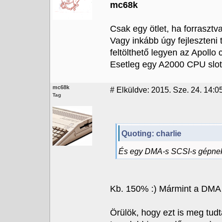
mc68k
Csak egy ötlet, ha forrasztv
Vagy inkább úgy fejleszteni
feltölthető legyen az Apollo 
Esetleg egy A2000 CPU slot
mc68k
#
Elküldve: 2015. Sze. 24. 14:0
Tag
Quoting: charlie
És egy DMA-s SCSI-s gépnek
Kb. 150% :) Mármint a DMA n
Örülök, hogy ezt is meg tu