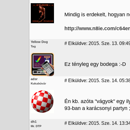
Mindig is erdekelt, hogyan 
http://www.n8ie.com/c64e
Yellow Dog
#
Elküldve: 2015. Sze. 13. 09:4
Tag
Ez tényleg egy bodega :-D
adsr
#
Elküldve: 2015. Sze. 14. 05:3
Kukabúvár
Én kb. azóta "vágyok" egy i
93-ban a karácsonyi partyn ;
dh1
#
Elküldve: 2015. Sze. 14. 13:3
Mr. DTP