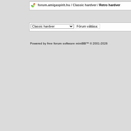
forum.amigaspirit.hu
/
Classic hardver
/
Retro hardver
Powered by
free forum software miniBB
™ © 2001-2026