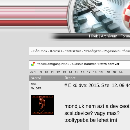
Hírek
|
Archívum
|
Fóru
-
Fórumok
-
Keresés
-
Statisztika
-
Szabályzat
-
Pegasos.hu fóru
forum.amigaspirit.hu
/
Classic hardver
/
Retro hardver
<<
1
...
9
.
10
.
11
.
12
.
13
.
14
.
15
.
16
.
17
.
18
.
19
...
31
.
32
.
>>
Szerző
Üzenet
dh1
#
Elküldve: 2015. Sze. 12. 09:4
Mr. DTP
mondjuk nem azt a deviceot
scsi.device? vagy mas?
tooltypeba be lehet irni