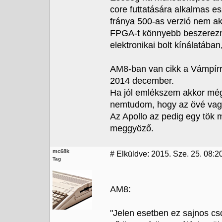
core futtatására alkalmas e
fránya 500-as verzió nem aka
FPGA-t könnyebb beszerezni
elektronikai bolt kínálatában
AM8-ban van cikk a Vámpírr
2014 december.
Ha jól emlékszem akkor még
nemtudom, hogy az övé vagy
Az Apollo az pedig egy tök 
meggyöző.
mc68k
#
Elküldve: 2015. Sze. 25. 08:2
Tag
AM8:
"Jelen esetben ez sajnos cs