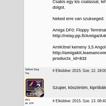
Csakis egy kis csalassal, te
dolgot.
Neked erre van szukseged:
Amiga DF0: Floppy Termina
http://relay.pp.fi/Amiga/A
AmiKitnel kemeny 3,5 Angol 
http://amigakit.leamanco
products_id=832
Yellow Dog
#
Elküldve: 2015. Sze. 12. 18:0
Tag
Szuper, köszönöm, kipróbál
dh1
#
Elküldve: 2015. Sze. 13. 08:4
Mr. DTP