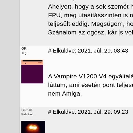
Ahelyett, hogy a sok szemét 
FPU, meg utasításszinten is
teljesült eddig. Megsúgom, ho
Szánalom az egész, kár is vel
GK
#
Elküldve: 2021. Júl. 29. 08:43
Tag
A Vampire V1200 V4 egyáltalá
láttam, ami esetén pont telje
nem Amiga.
ratman
#
Elküldve: 2021. Júl. 29. 09:23
Kék troll