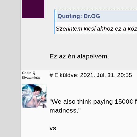
Quoting: Dr.OG
Szerintem kicsi ahhoz ez a kö
Ez az én alapelvem.
Chain-Q
#
Elküldve: 2021. Júl. 31. 20:55
Divatamigás
"We also think paying 1500€ f
madness."
vs.