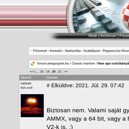
Hírek
|
Archívum
|
Fóru
-
Fórumok
-
Keresés
-
Statisztika
-
Szabályzat
-
Pegasos.hu fóru
forum.amigaspirit.hu
/
Classic hardver
/
New age turbókárty
<<
1
...
18
.
19
.
20
.
21
.
>>
Szerző
Üzenet
ratman
#
Elküldve: 2021. Júl. 29. 07:42
Kék troll
Biztosan nem. Valami saját gy
AMMX, vagy a 64 bit, vagy a 
V2-k is. :)