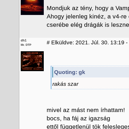
Mondjuk az tény, hogy a Vampi
Ahogy jelenleg kinéz, a v4-re
cserébe elég drágák is lesznek
dh1
#
Elküldve: 2021. Júl. 30. 13:19 
Mr. DTP
Quoting: gk
rakás szar
mivel az mást nem írhattam!
bocs, ha fáj az igazság
ettől függetlenül tök feleslege