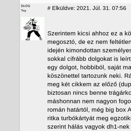
Dr.OG
#
Elküldve: 2021. Júl. 31. 07:56
Tag
Szerintem kicsi ahhoz ez a kö
megosztó, de ez nem feltétle
idején kimondottan személyesk
sokkal cifrább dolgokat is leí
egy dolgot, hobbiból, saját 
köszönettel tartozunk neki. R
meg két cikkem az előző (dup
biztosan nincs benne trágárk
máshonnan nem nagyon fogok ér
román határtól, még big box
ritka turbókártyát meg egzot
szerint hálás vagyok dh1-nek 