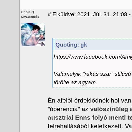
Chain-Q
#
Elküldve: 2021. Júl. 31. 21:08 -
Divatamigás
Quoting: gk
https://www.facebook.com/A
Valamelyik "rakás szar" stílus
törölte az agyam.
Én afelől érdeklődnék hol va
"óperencia" az
valószínűleg 
ausztriai Enns folyó menti te
félrehallásából keletkezett. V