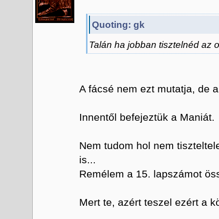
Quoting: gk
Talán ha jobban tisztelnéd az 
A fácsé nem ezt mutatja, de ak
Innentől befejeztük a Maniát.
Nem tudom hol nem tiszteltel
is...
Remélem a 15. lapszámot öss
Mert te, azért teszel ezért a k