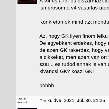
A V4 es a le- es elszarmazott
ismerosom a v4 vasarlas utan s
Konkretan ok mind azt mondtak
Az, hogy GK ilyen finom lelku le
De egyebkent erdekes, hogy a
de azert GK rakerdez, hogy v
a cikkeket, mert azert van ott
szar... es tudod annak is van
kivancsi GK? koszi GK!
pehhh...
ratman
#
Elküldve: 2021. Júl. 30. 21:25
Kék troll