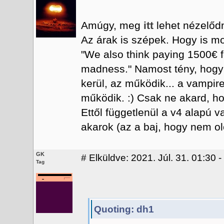
Amúgy, meg
itt
lehet nézelődn
Az árak is szépek. Hogy is mo
"We also think paying 1500€ f
madness." Namost tény, hogy
kerül, az működik... a vampir
működik. :) Csak ne akard, h
Ettől függetlenül a v4 alapú 
akarok (az a baj, hogy nem ol
GK
#
Elküldve: 2021. Júl. 31. 01:30 
Tag
Quoting: dh1