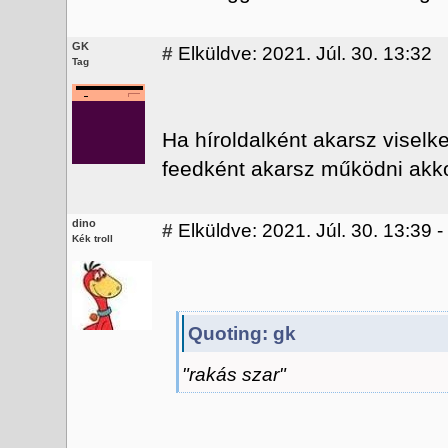
GK
#
Elküldve: 2021. Júl. 30. 13:32
Tag
Ha híroldalként akarsz viselk
feedként akarsz működni akko
dino
#
Elküldve: 2021. Júl. 30. 13:39 -
Kék troll
Quoting: gk
"rakás szar"