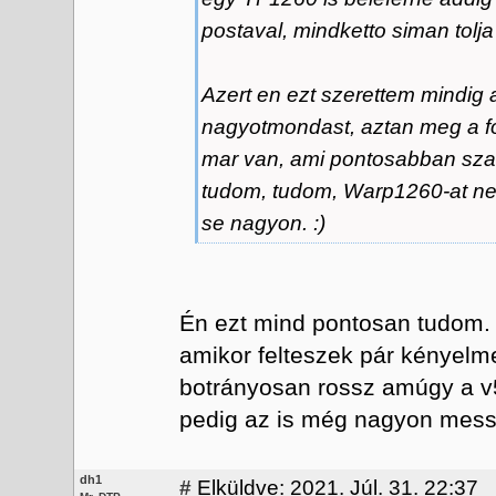
postaval, mindketto siman tolj
Azert en ezt szerettem mindig a
nagyotmondast, aztan meg a fo
mar van, ami pontosabban sza
tudom, tudom, Warp1260-at nem
se nagyon. :)
Én ezt mind pontosan tudom. 
amikor felteszek pár kényelmet
botrányosan rossz amúgy a v5
pedig az is még nagyon messze
dh1
#
Elküldve: 2021. Júl. 31. 22:37