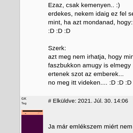
Ezaz, csak kemenyen.. :)
erdekes, nekem idaig ez fel se
mint, ha azt mondanad, hogy:
:D :D :D
Szerk:
azt meg nem irhatja, hogy min
faszbukkon amugy is elmegy a
ertenek szot az emberek...
no meg itt videken.... :D :D :D
GK
#
Elküldve: 2021. Júl. 30. 14:06
Tag
Ja már emlékszem miért nem 