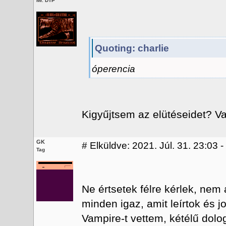
Mr. DTP
Quoting: charlie
óperencia
Kigyűjtsem az elütéseidet? Va
GK
#
Elküldve: 2021. Júl. 31. 23:03 
Tag
Ne értsetek félre kérlek, nem
minden igaz, amit leírtok és 
Vampire-t vettem, kétélű dol