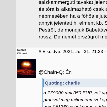
salzkammerguti tavakat jelent
és tóra is alkalmazható csak 
népmesében ha a főhős eljutot
annyit jelentett h. elment kb.
Pestről, de mondjuk Babettáva
rossz. De nemét országról mé
ratman
#
Elküldve: 2021. Júl. 31. 21:33 
Kék troll
@Chain-Q: Én
Quoting: charlie
a ZZ9000 ami 350 EUR volt ugy
procival meg mittomenmivel eg
egy TF1260 is beleferne addig