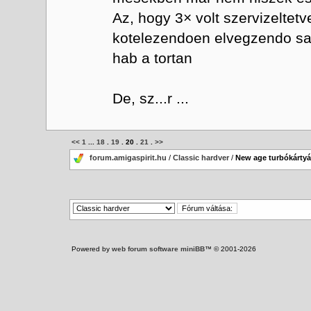
Az, hogy 3× volt szervizeltet
kotelezendoen elvegzendo saja
hab a tortan
De, sz...r ...
<<
1
...
18
.
19
.
20
.
21
.
>>
forum.amigaspirit.hu
/
Classic hardver
/
New age turbókárty
Powered by
web forum software miniBB
™ © 2001-2026