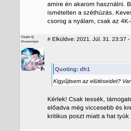
amire én akarom használni. 
ismételten a széthúzás. Ke
csorog a nyálam, csak az 4K
Chain-Q
#
Elküldve: 2021. Júl. 31. 23:37 -
Divatamigás
Quoting: dh1
Kigyűjtsem az elütéseidet? Van
Kérlek! Csak tessék, támogato
előadva még viccesebb és kre
kritikus poszt miatt a hat tyú