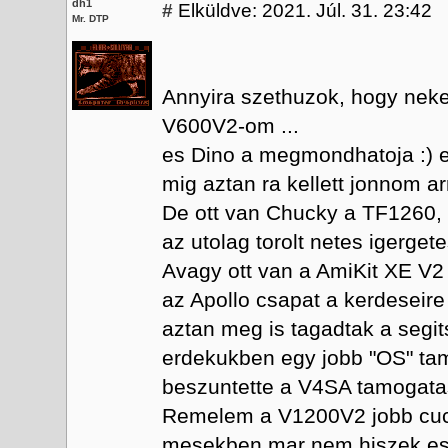
dh1
#
Elküldve: 2021. Júl. 31. 23:42
Mr. DTP
Annyira szethuzok, hogy neke
V600V2-om ...
es Dino a megmondhatoja :) en
mig aztan ra kellett jonnom ar
De ott van Chucky a TF1260, R
az utolag torolt netes igergete
Avagy ott van a AmiKit XE V2
az Apollo csapat a kerdeseir
aztan meg is tagadtak a segi
erdekukben egy jobb "OS" tam
beszuntette a V4SA tamogatas
Remelem a V1200V2 jobb cucc
mesekben mar nem hiszek es a