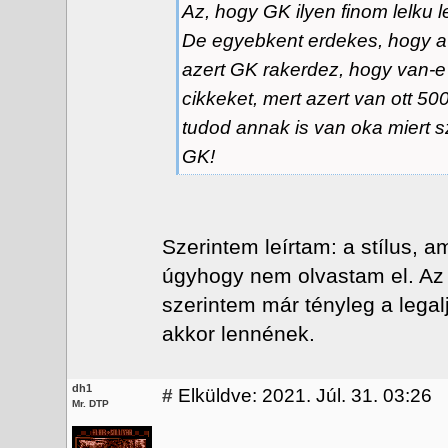
Az, hogy GK ilyen finom lelku let
De egyebkent erdekes, hogy a 
azert GK rakerdez, hogy van-e
cikkeket, mert azert van ott 500
tudod annak is van oka miert s
GK!
Szerintem leírtam: a stílus, a
úgyhogy nem olvastam el. Az
szerintem már tényleg a legalj
akkor lennének.
dh1
#
Elküldve: 2021. Júl. 31. 03:26
Mr. DTP