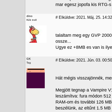
mar egesz jopofa kis RTG-s 
dino
#
Elküldve: 2021. Máj. 25. 14:32
Kék troll
talaltam meg egy GVP 2000
ossze...
Ugye ez +8MB es van is ily
GK
#
Elküldve: 2021. Jún. 03. 00:5
Tag
Hát mégis visszajönnék, mert
Megjött tegnap a Vampire V1
leszámítva: fura módon 512
RAM-om és további 126 MB-ot
beszélünk, az eltűnt 1.5 MB 