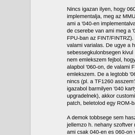
Nincs igazan ilyen, hogy 060
implementalja, meg az MMU i
ami a '040-en implementalva
de cserebe van ami meg a '0
FPU-ban az FINT/FINTRZ). E
valami varialas. De ugye a h
sebessegkulonbsegen kivul 
nem emlekszem fejbol, hogy 
alapbol '060-on, de valami 
emlekszem. De a legtobb '0
nincs (pl. a TF1260 asszem?
igazabol barmilyen '040 kar
upgradelnek), akkor customi
patch, beletolod egy ROM-b
A demok tobbsege sem haszn
jellemzo h. nehany szoftve
ami csak 040-en es 060-on v