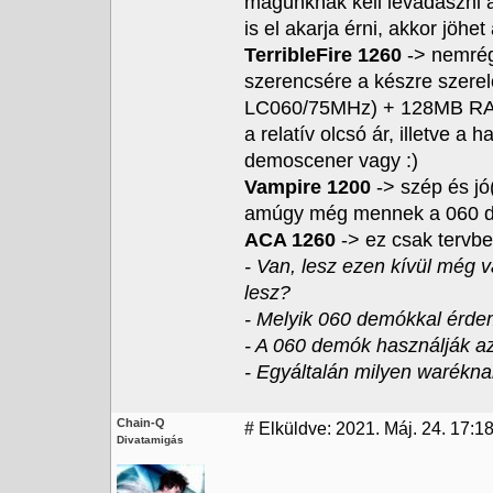
magunknak kell levadászni 
is el akarja érni, akkor jöh
TerribleFire 1260
-> nemrég 
szerencsére a készre szere
LC060/75MHz) + 128MB RAM, 
a relatív olcsó ár, illetve 
demoscener vagy :)
Vampire 1200
-> szép és jó(
amúgy még mennek a 060 de
ACA 1260
-> ez csak tervb
- Van, lesz ezen kívül még v
lesz?
- Melyik 060 demókkal érdem
- A 060 demók használják az
- Egyáltalán milyen waréknak
Chain-Q
#
Elküldve: 2021. Máj. 24. 17:18
Divatamigás