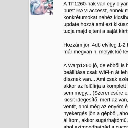
A TF1260-nak van egy olyan 
burst RAM accesst, ennek m
konkrétumokat nehéz kicsiho
update hozzá ami ezt kiküsz
tudja majd ejteni a saját kárt
Hozzám jön 4db elvileg 1-2 
már megvan h. melyik kié le
A Warp1260 jó, de ebből is 
beállítása csak WiFi-n át leh
dísznek van... Ami csak azé
akkor az felülírja a komplet
sem megy... (Szerencsére ez
kicsit idegesítő, mert az v
ventit, ahol még az enyém é
nyekergés jön a gépből, aho
állítom, akkor sugárhajtómű.
ahol aztmondhatnád a cuccnak