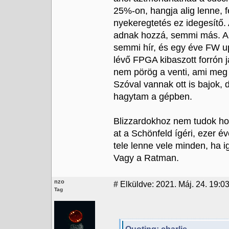
25%-on, hangja alig lenne, f
nyekeregtetés ez idegesítő.
adnak hozzá, semmi más. A fl
semmi hír, és egy éve FW up
lévő FPGA kibaszott forrón j
nem pörög a venti, ami meg 
Szóval vannak ott is bajok,
hagytam a gépben.
Blizzardokhoz nem tudok hoz
at a Schönfeld ígéri, ezer é
tele lenne vele minden, ha 
Vagy a Ratman.
nzo
#
Elküldve: 2021. Máj. 24. 19:03
Tag