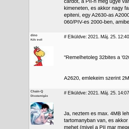
cardot, a PII-n meg ugye van
kimeneten, es akkor nagy fa
epiteni, egy A2630-as A2000
060/PIV-es 2000-ben, amiben
dino
#
Elküldve: 2021. Máj. 25. 12:40
Kék troll
"Remelhetoleg 32bites a '02
A2620, emlekeim szerint 2M
Chain-Q
#
Elküldve: 2021. Máj. 25. 14:0
Divatamigás
Ja, neztem es max. 4MB le
tartomanyban van, es akkor
mehet (mivel a PII mar meg