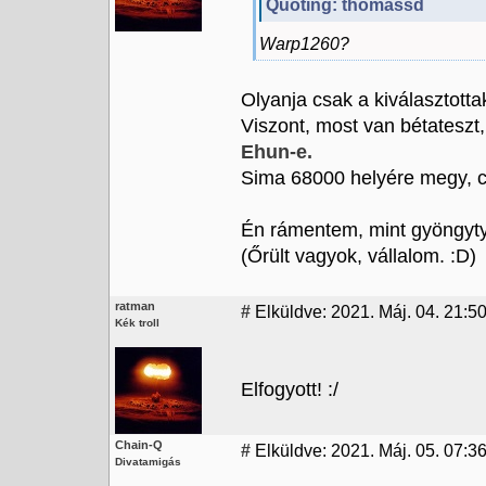
Quoting: thomassd
Warp1260?
Olyanja csak a kiválasztotta
Viszont, most van bétateszt,
Ehun-e.
Sima 68000 helyére megy, c
Én rámentem, mint gyöngyty
(Őrült vagyok, vállalom. :D)
ratman
#
Elküldve: 2021. Máj. 04. 21:5
Kék troll
Elfogyott! :/
Chain-Q
#
Elküldve: 2021. Máj. 05. 07:36
Divatamigás