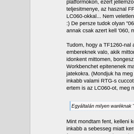
platformokon, ezert jellemzo
teljesitmenye, az hasznal F
LC060-okkal... Nem veletlenu
:) De persze tudok olyan "
annak csak azert kell '060, 
Tudom, hogy a TF1260-nal a
embereknek valo, akik mitto
idonkent mittomen, bongesz
Workbenchet epitenenek ma
jatekokra. (Mondjuk ha meg
inkabb valami RTG-s cuccot
ertem is az LC060-ot, meg n
Egyáltalán milyen waréknak "
Mint mondtam fent, kelleni k
inkabb a sebesseg miatt ker