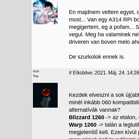
En majdnem vettem egyet, d
most... Van egy A314 RPi b
megigertem, eg a pofam... S
vegul. Meg ha valaminek nek
driveren van boven melo ah
De szurkolok ennek is.
nzo
#
Elküldve: 2021. Máj. 24. 14:26
Tag
Kezdek elveszni a sok új(ab
minél inkább 060 kompatibil
alternatívák vannak?
Blizzard 1260
-> az etalon, 
Warp 1260
-> talán a legt
megjelenítő kell. Ezen kívül