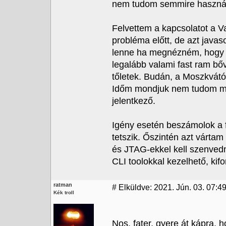
nem tudom semmire használni
Felvettem a kapcsolatot a V
probléma előtt, de azt javas
lenne ha megnézném, hogy
legalább valami fast ram bőv
tőletek. Budán, a Moszkvátó
Időm mondjuk nem tudom mik
jelentkező.
Igény esetén beszámolok a f
tetszik. Őszintén azt vártam
és JTAG-ekkel kell szenved
CLI toolokkal kezelhető, kif
ratman
#
Elküldve: 2021. Jún. 03. 07:4
Kék troll
Nos, fater, gyere át kápra,