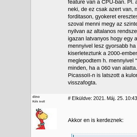
feature van a CPU-ban. Pl. a
neki, de ez csak azert van,
forditason, gyokeret ereszt
szoval menni megy az szint
nyilvan az altalanos rendsz
igazan latvanyos hogy egy 
mennyivel lesz gyorsabb ha c
kiserleteztunk a 2000-embe
meglepodtem h. mennyivel 
minden, ha a 060 van alatta
PicassoII-n is latszott a kul
visszafogta.
dino
#
Elküldve: 2021. Máj. 25. 10:43
Kék troll
Akkor en is kerdeznek: