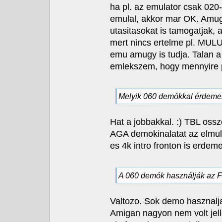
ha pl. az emulator csak 020-
emulal, akkor mar OK. Amu
utasitasokat is tamogatjak,
mert nincs ertelme pl. MULU 
emu amugy is tudja. Talan a 
emlekszem, hogy mennyire p
Melyik 060 demókkal érdemes 
Hat a jobbakkal. :) TBL ossz
AGA demokinalatat az elmult
es 4k intro fronton is erdemes
A 060 demók használják az FP
Valtozo. Sok demo hasznalja 
Amigan nagyon nem volt jell