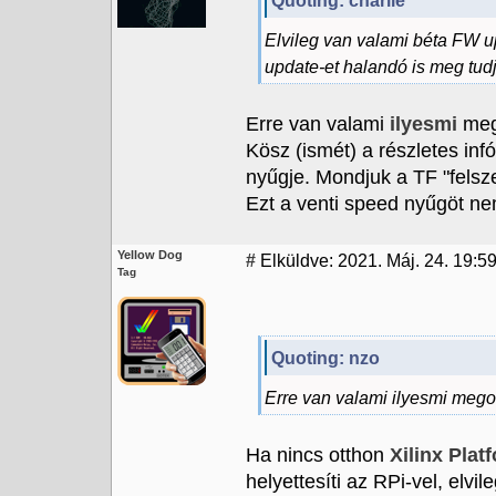
Quoting: charlie
Elvileg van valami béta FW u
update-et halandó is meg tudja
Erre van valami
ilyesmi
mego
Kösz (ismét) a részletes in
nyűgje. Mondjuk a TF "felsze
Ezt a venti speed nyűgöt n
Yellow Dog
#
Elküldve: 2021. Máj. 24. 19:5
Tag
Quoting: nzo
Erre van valami ilyesmi megol
Ha nincs otthon
Xilinx Pla
helyettesíti az RPi-vel, elvile