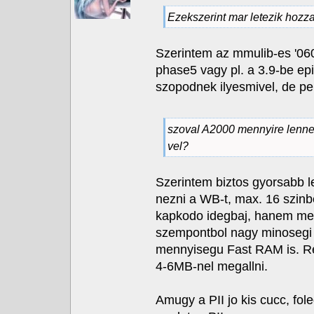
Ezekszerint mar letezik hozz
Szerintem az mmulib-es '060 
phase5 vagy pl. a 3.9-be ep
szopodnek ilyesmivel, de per
szoval A2000 mennyire lenne
vel?
Szerintem biztos gyorsabb 
nezni a WB-t, max. 16 szinb
kapkodo idegbaj, hanem me
szempontbol nagy minosegi u
mennyisegu Fast RAM is. Rem
4-6MB-nel megallni.
Amugy a PII jo kis cucc, fole