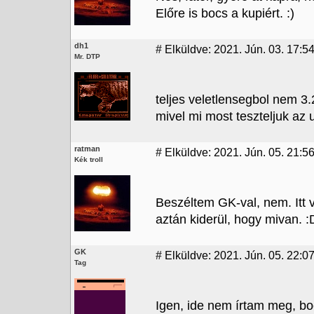
Előre is bocs a kupiért. :)
dh1
#
Elküldve: 2021. Jún. 03. 17:5
Mr. DTP
teljes veletlensegbol nem 3.
mivel mi most teszteljuk az 
ratman
#
Elküldve: 2021. Jún. 05. 21:5
Kék troll
Beszéltem GK-val, nem. Itt
aztán kiderül, hogy mivan. :
GK
#
Elküldve: 2021. Jún. 05. 22:0
Tag
Igen, ide nem írtam meg, bo