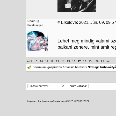
Chain-Q
#
Elküldve: 2021. Jún. 09. 09:5
Divatamigás
Lehet meg mindig valami sz
balkani zenere, mint amit re
<<
1
...
9
.
10
.
11
.
12
.
13
.
14
.
15
.
16
.
17
.
18
.
19
...
20
.
21
.
>>
forum.amigaspirit.hu
/
Classic hardver
/
New age turbókárty
Powered by
forum software miniBB
™ © 2001-2026