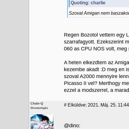
Quoting: charlie
Szoval Amigan nem baszakodn
Regen Bozotol vettem egy LC
szarrafagyott. Ezekszerint m
060 as CPU NOS volt, meg n
A heten elkezdtem az Amigas
kezembe akadt :D meg en is
szoval A2000 mennyire lenn
Picasso II vel? Merthogy m
ezzel a modszerrel, a marade
Chain-Q
#
Elküldve: 2021. Máj. 25. 11:44
Divatamigás
@dino: