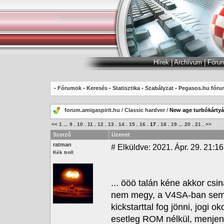
Hírek
|
Archívum
|
Fóru
-
Fórumok
-
Keresés
-
Statisztika
-
Szabályzat
-
Pegasos.hu fóru
forum.amigaspirit.hu
/
Classic hardver
/
New age turbókárty
<<
1
...
9
.
10
.
11
.
12
.
13
.
14
.
15
.
16
.
17
.
18
.
19
...
20
.
21
.
>>
Szerző
Üzenet
ratman
#
Elküldve: 2021. Ápr. 29. 21:16
Kék troll
... ööö talán kéne akkor csi
nem megy, a V4SA-ban sem.
kickstarttal fog jönni, jogi
esetleg ROM nélkül, menjen 