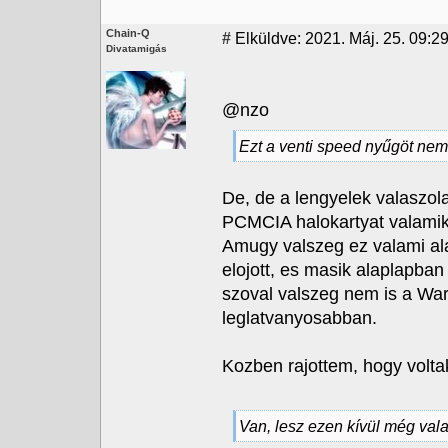
Chain-Q
#
Elküldve: 2021. Máj. 25. 09:29
Divatamigás
@nzo
Ezt a venti speed nyűgöt ne
De, de a lengyelek valaszola
PCMCIA halokartyat valamiko
Amugy valszeg ez valami ala
elojott, es masik alaplapba
szoval valszeg nem is a War
leglatvanyosabban.
Kozben rajottem, hogy volta
Van, lesz ezen kívül még vala