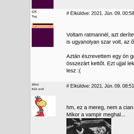
GK
#
Elküldve: 2021. Jún. 09. 00:5
Tag
Voltam ratmannél, azt deríte
is ugyanolyan szar volt, az
Aztán észrevettem egy ón go
összezárt kettőt. Ezt ujjal 
lesz :(
dino
#
Elküldve: 2021. Jún. 09. 08:51
Kék troll
hm, ez a mereg, nem a cian..
Mikor a vampir meghal...