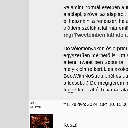
Valamint normál esetben a 
alaplapi, szóval az alaplapi
el használni a rendszer, ha
előttem szólók által már eml
régi Tweetemben látható 
De véleményeken és a priori
egyszerűen mérhető is. Ott
a fenti Tweet-ben Scout-tal -
melyik címre kerül, és azok
BootWithNoStartupból és ut
a lecsóba.) De megígérem h
függetlenül attól h. van-e a
dh1
#
Elküldve: 2024. Okt. 10. 15:06
Mr. DTP
Köszi!