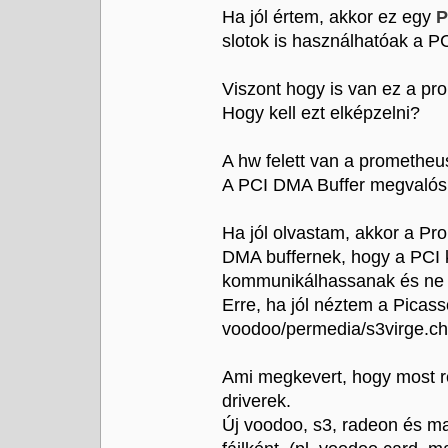
Ha jól értem, akkor ez egy
P
slotok is használhatóak a PCI
Viszont hogy is van ez a pr
Hogy kell ezt elképzelni?
A hw felett van a prometheus.
A PCI DMA Buffer megvalósí
Ha jól olvastam, akkor a P
DMA buffernek, hogy a PCI 
kommunikálhassanak és ne a
Erre, ha jól néztem a Picas
voodoo/permedia/s3virge.chi
Ami megkevert, hogy most r
driverek.
Új voodoo, s3, radeon és ma