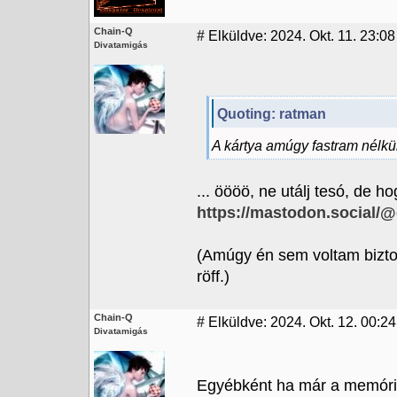
Chain-Q
#
Elküldve: 2024. Okt. 11. 23:08 
Divatamigás
Quoting: ratman
A kártya amúgy fastram nélkül
... öööö, ne utálj tesó, de 
https://mastodon.social/
(Amúgy én sem voltam biztos
röff.)
Chain-Q
#
Elküldve: 2024. Okt. 12. 00:24
Divatamigás
Egyébként ha már a memória