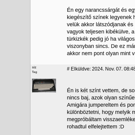
Én egy narancssárgát és egy 
kiegészítő színek legyenek h
velük akkor látszódjanak é
vagyok teljesen kibékülve, 
türkizkék pedig jó ha világ
viszonyban sincs. De ez már 
akkor nem pont olyan mint v
siz
#
Elküldve: 2024. Nov. 07. 08:4
Tag
Én is két színt vettem, de so
nincs baj, azok olyan színűe
Amigára jumpereltem és pont
különböztetni, hogy melyik m
megpróbáltam visszaemlékez
rohadtul elfelejtettem :D