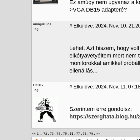
Ez amúgy nem ugyanaz a ka
>VGA DB15 adapteré?
amigarules
#
Elküldve: 2024. Nov. 10. 21:2
Tag
Lehet. Azt hiszem, hogy vo
elkótyavetyéltem mert nem t
monitorokkal amikkel próbá
ellenállás...
Dr.OG
#
Elküldve: 2024. Nov. 11. 07:1
Tag
Szerintem erre gondolsz:
https://szergitata.blog.
<<
1
...
72
.
73
.
74
.
75
.
76
.
77
.
78
.
79
.
>>