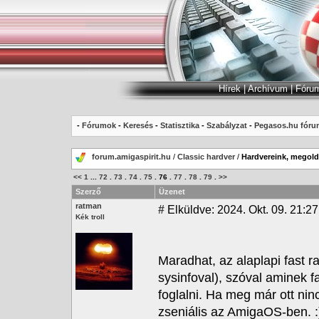
Hírek
|
Archívum
|
Fóru
-
Fórumok
-
Keresés
-
Statisztika
-
Szabályzat
-
Pegasos.hu fóru
forum.amigaspirit.hu
/
Classic hardver
/
Hardvereink, megoldá
<<
1
...
72
.
73
.
74
.
75
.
76
.
77
.
78
.
79
.
>>
Szerző
Üzenet
ratman
#
Elküldve: 2024. Okt. 09. 21:27
Kék troll
Maradhat, az alaplapi fast r
sysinfoval), szóval aminek f
foglalni. Ha meg már ott ni
zseniális az AmigaOS-ben. 