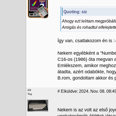
Quoting: siz
Ahogy ezt leírtam megpróbált
Amigás és rohadtul elfelejtet
Így van, csatlakozom én is :-
Nekem egyébként a "Number
C16-os (1986) óta megvan 
Emlékszem, amikor meghozta o
átadta, azért odabökte, hogy
B.rom, gondoltam akkor és p
siz
#
Elküldve: 2024. Nov. 08. 08:49
Tag
Nekem is az volt az első jo