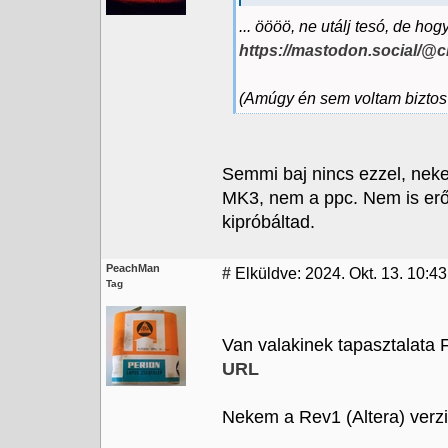
... öööö, ne utálj tesó, de ho
https://mastodon.social/@
(Amúgy én sem voltam biztos b
Semmi baj nincs ezzel, nek
MK3, nem a ppc. Nem is eről
kipróbáltad.
PeachMan
#
Elküldve: 2024. Okt. 13. 10:4
Tag
Van valakinek tapasztalata 
URL
Nekem a Rev1 (Altera) verzi