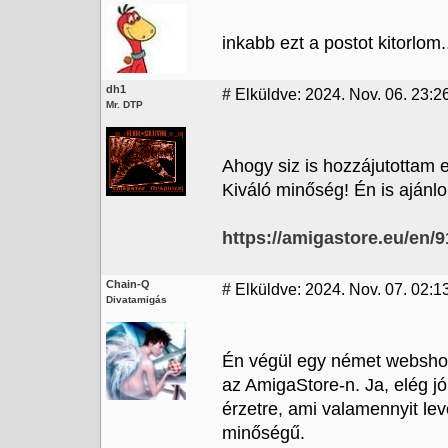
inkabb ezt a postot kitorlom.
dh1
#
Elküldve: 2024. Nov. 06. 23:2
Mr. DTP
Ahogy siz is hozzájutottam e
Kiváló minőség! Én is ajánl
https://amigastore.eu/en/9
Chain-Q
#
Elküldve: 2024. Nov. 07. 02:13
Divatamigás
Én végül egy német webshopb
az AmigaStore-n. Ja, elég j
érzetre, ami valamennyit lev
minőségű.