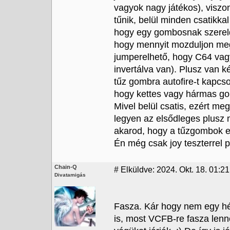
vagyok nagy játékos), visz
tűnik, belül minden csatikka
hogy egy gombosnak szereld
hogy mennyit mozduljon meg
jumperelhető, hogy C64 vag
invertálva van). Plusz van k
tűz gombra autofire-t kapcs
hogy kettes vagy hármas go
Mivel belül csatis, ezért me
legyen az elsődleges plusz m
akarod, hogy a tűzgombok e
Én még csak joy teszterrel 
Chain-Q
#
Elküldve: 2024. Okt. 18. 01:21
Divatamigás
Fasza. Kár hogy nem egy hétt
is, most VCFB-re fasza lenn