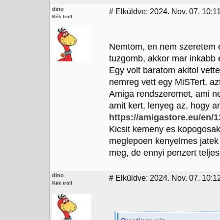
dino
#
Elküldve: 2024. Nov. 07. 10:11
Kék troll
Nemtom, en nem szeretem ez
tuzgomb, akkor mar inkabb
Egy volt baratom akitol vet
nemreg vett egy MiSTert, azt
Amiga rendszeremet, ami n
amit kert, lenyeg az, hogy 
https://amigastore.eu/en/1
Kicsit kemeny es kopogosak
meglepoen kenyelmes jatek 
meg, de ennyi penzert teljes
dino
#
Elküldve: 2024. Nov. 07. 10:12
Kék troll