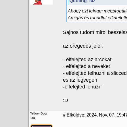
Quoting: siz
Ahogy ezt leírtam megpróbált
Amigás és rohadtul elfelejtet
Sajnos tudom mirol beszelsz
az oregedes jelei:
- elfelejted az arcokat
- elfelejted a neveket
- elfelejted felhuzni a slicced
es az legvegen
-elfelejted lehuzni
:D
Yellow Dog
#
Elküldve: 2024. Nov. 07. 19:4
Tag