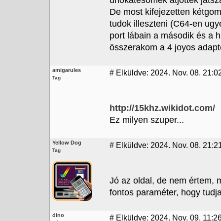
unokatesómék átjöttek játszan
De most kifejezetten kétgom
tudok illeszteni (C64-en ug
port lábain a második és a 
összerakom a 4 joyos adapte
amigarules
#
Elküldve: 2024. Nov. 08. 21:0
Tag
http://15khz.wikidot.com/
Ez milyen szuper...
Yellow Dog
#
Elküldve: 2024. Nov. 08. 21:2
Tag
Jó az oldal, de nem értem, 
fontos paraméter, hogy tudja
dino
#
Elküldve: 2024. Nov. 09. 11:2