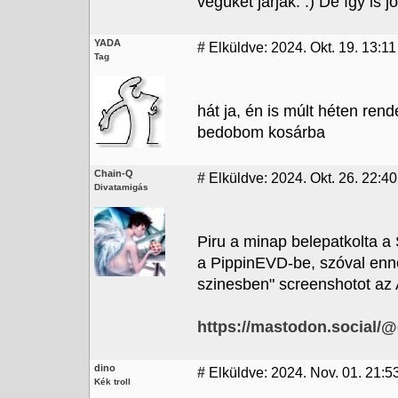
végüket járják. :) De így is j
YADA
#
Elküldve: 2024. Okt. 19. 13:11
Tag
hát ja, én is múlt héten ren
bedobom kosárba
Chain-Q
#
Elküldve: 2024. Okt. 26. 22:40
Divatamigás
Piru a minap belepatkolta a
a PippinEVD-be, szóval enne
szinesben" screenshotot az
https://mastodon.social/
dino
#
Elküldve: 2024. Nov. 01. 21:53
Kék troll