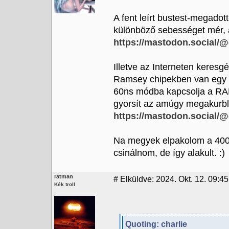
A fent leírt bustest-megado
különböző sebességet mér, a
https://mastodon.social/
Illetve az Interneten keres
Ramsey chipekben van egy ún
60ns módba kapcsolja a RAM 
gyorsít az amúgy megakurbl
https://mastodon.social/
Na megyek elpakolom a 4000T
csinálnom, de így alakult. :)
ratman
#
Elküldve: 2024. Okt. 12. 09:45
Kék troll
Quoting: charlie