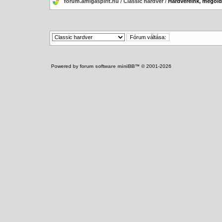
forum.amigaspirit.hu
/
Classic hardver
/
Hardvereink, megoldá
Powered by
forum software miniBB
™ © 2001-2026