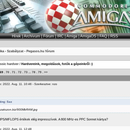
Hírek
|
Archívum
|
Fórum
|
IRC
|
Amiga
|
AmigaOS
|
FAQ
|
RSS
ika
-
Szabályzat
-
Pegasos.hu fórum
ssic hardver
/
Hardvereink, megoldások, fotók a gépeinkről :)
69
.
70
.
71
.
72
.
73
...
78
.
79
.
>>
e: 2022. Aug. 11. 10:46 - Szerkesztve: nzo
ting: Sax
szakszon.biz/900MbRAM.jpg
PS/MFLOPS értékek elég impresszívek. A 800 MHz-es PPC Sonnet kártya?
e: 2022. Aug. 11. 12:48