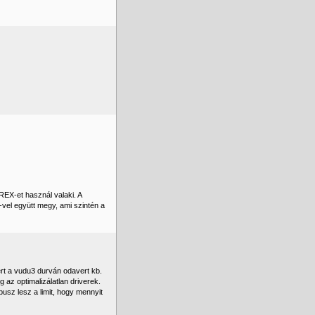
EX-et használ valaki. A
-vel együtt megy, ami szintén a
rt a vudu3 durván odavert kb.
 az optimalizálatlan driverek.
usz lesz a limit, hogy mennyit