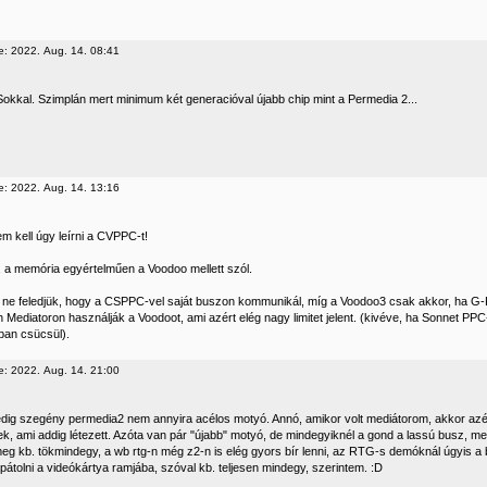
e: 2022. Aug. 14. 08:41
Sokkal. Szimplán mert minimum két generacióval újabb chip mint a Permedia 2...
e: 2022. Aug. 14. 13:16
m kell úgy leírni a CVPPC-t!
l, a memória egyértelműen a Voodoo mellett szól.
ne feledjük, hogy a CSPPC-vel saját buszon kommunikál, míg a Voodoo3 csak akkor, ha G-R
 Mediatoron használják a Voodoot, ami azért elég nagy limitet jelent. (kivéve, ha Sonnet PPC
ban csücsül).
e: 2022. Aug. 14. 21:00
 pedig szegény permedia2 nem annyira acélos motyó. Annó, amikor volt mediátorom, akkor azé
, ami addig létezett. Azóta van pár "újabb" motyó, de mindegyiknél a gond a lassú busz, meg
g kb. tökmindegy, a wb rtg-n még z2-n is elég gyors bír lenni, az RTG-s demóknál úgyis a b
apátolni a videókártya ramjába, szóval kb. teljesen mindegy, szerintem. :D