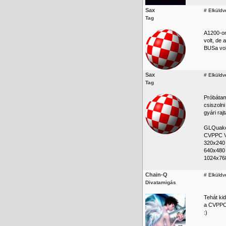
Sax
#
Elküldv
Tag
A1200-on
volt, de
BUSa vol
Sax
#
Elküldv
Tag
Próbátam 
csiszoln
gyári ra
GLQuake
CVPPC 
320x240 
640x480 
1024x768
Chain-Q
#
Elküldv
Divatamigás
Tehát ki
a CVPPC 
:)