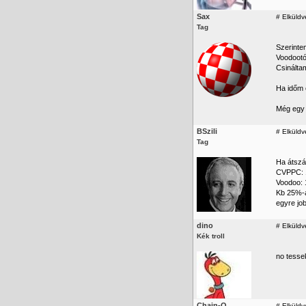
Sax
#
Elküldv
Tag
Szerinte
Voodootó
Csinálta
Ha időm 
Még egy 
BSzili
#
Elküldv
Tag
Ha átszá
CVPPC: 1
Voodoo: 
Kb 25%-a
egyre jo
dino
#
Elküldv
Kék troll
no tesse
Chain-Q
#
Elküldve