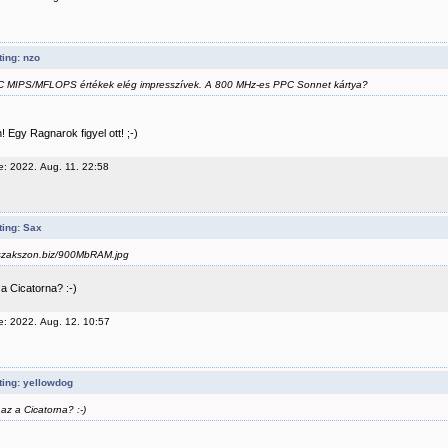
ing: nzo
 MIPS/MFLOPS értékek elég impresszívek. A 800 MHz-es PPC Sonnet kártya?
 Egy Ragnarok figyel ott! ;-)
e: 2022. Aug. 11. 22:58
ting: Sax
szakszon.biz/900MbRAM.jpg
a Cicatorna? :-)
e: 2022. Aug. 12. 10:57
ting: yellowdog
 az a Cicatorna? :-)