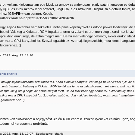
r ott voltam, kicicomaztam egy kicsit az amugy szandekosan relativ patchmentesen es default 
gy uj 80-as evek akarok lenni hatteret, KingCON-t, es atraktam Thinpaz-ra a default fontot,
-hez (GBAPII++ van benne). Kepek:
twitter.com/chainq/status/1558389002042064896
ugy sajnos tovabbra sem tokeletes, neha piros kepernyovel es villogo power leddel nyit, de 
bootol. Valszeg a Kickstart ROM foglaltara ferne ra valami csere, mert eleg szarul nez ki, 
pre ideig oraig segit, de aztan megint meff. De ha mar valahogy bebootol, akkor orakig stabi
r mar a CPU kartyabol fut. Szoval legalabb ez. Azt majd legkozelebb, most nincs hangulat
latcserehez. :)
e: 2022. Aug. 13. 18:10
ing: charlie
 amugy sajnos tovabbra sem tokeletes, neha piros kepernyovel es villogo power leddel nyit, de a
 megis bebootol. Valszeg a Kickstart ROM foglaltara ferne ra valami csere, mert eleg szarul nez k
kt-spre ideig oraig segit, de aztan megint meff. De ha mar valahogy bebootol, akkor orakig stabil
kkor mar a CPU kartyabol fut. Szoval legalabb ez. Azt majd legkozelebb, most nincs hangulato
oglalatcserehez. :)
demes volt elolvasnom a bejegyzést. Az én 4000-esem is szokott ilyeneket csinálni. Igaz, 
 tudom hol keressem a problémát!
: 2022. Aug. 13. 19:07 - Szerkesztve: charlie