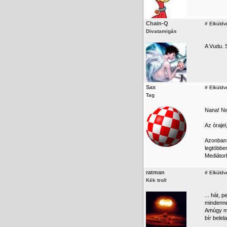
Chain-Q
#
Elküldv
Divatamigás
A Vudu. 
Sax
#
Elküldv
Tag
Nana! Ne
Az óraje
Azonban 
legtöbben
Mediátor
ratman
#
Elküldv
Kék troll
... hát,
mindennek
Amúgy me
bír belel