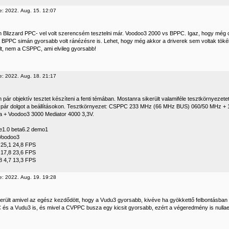
e: 2022. Aug. 15. 12:07
 Blizzard PPC- vel volt szerencsém tesztelni már. Voodoo3 2000 vs BPPC. Igaz, hogy még 
 a BPPC simán gyorsabb volt ránézésre is. Lehet, hogy még akkor a driverek sem voltak tök
t, nem a CSPPC, ami elvileg gyorsabb!
e: 2022. Aug. 18. 21:17
pár objektív tesztet készíteni a fenti témában. Mostanra sikerült valamiféle tesztkörnyezetet
i pár dolgot a beállításokon. Tesztkörnyezet: CSPPC 233 MHz (66 MHz BUS) 060/50 MHz
jta + Voodoo3 3000 Mediator 4000 3,3V.
1.0 beta6.2 demo1
Voodoo3
25,1 24,8 FPS
17,8 23,6 FPS
 4,7 13,3 FPS
e: 2022. Aug. 19. 19:28
derült amivel az egész kezdődött, hogy a Vudu3 gyorsabb, kivéve ha gyökkettő felbontásban f
és a Vudu3 is, és mivel a CVPPC busza egy kicsit gyorsabb, ezért a végeredmény is null