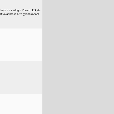
 kapsz es villog a Power LED, de
zert tovabbra is arra gyanakodom