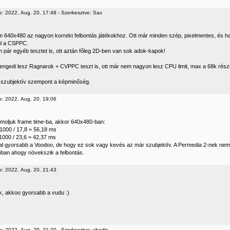
e: 2022. Aug. 20. 17:48 - Szerkesztve: Sax
m 640x480 az nagyon korrekt felbontás játékokhoz. Ott már minden szép, pixelmentes, és ha
l a CSPPC.
m pár egyéb tesztet is, ott aztán főleg 2D-ben van sok adok-kapok!
engedi lesz Ragnarok + CVPPC teszt is, ott már nem nagyon lesz CPU limit, max a 68k részrő
szubjektív szempont a képminőség.
e: 2022. Aug. 20. 19:06
moljuk frame time-ba, akkor 640x480-ban:
000 / 17,8 = 56,18 ms
1000 / 23,6 = 42,37 ms
l gyorsabb a Voodoo, de hogy ez sok vagy kevés az már szubjektív. A Permedia 2-nek nem túl 
bban ahogy növekszik a felbontás.
e: 2022. Aug. 20. 21:43
k, akkoo gyorsabb a vudu :)
: 2022. Aug. 29. 21:20 - Szerkesztve: charlie