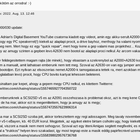
kötöm az orrodra! :-)
e: 2022. Aug. 13. 12:46
00/030 update:
 Adrian's Digital Basement YouTube csatorna kiadott egy videot, amin egy akku-serult A2000-
ogy egy PC speakerrel(!) kiekeli az alaplapi procit, a drive bayhoz, merthogy ha valami nyom
g nem. Mert hogy ez egy "quick repair", mert hogy kene a gep valami mas projekthez... Ko
gy az amugy szinten a gepben levo A2630 nem bootol az alaplapi proci nelkul. Az arcom vaka
y felidegesitettem magam rajta (de minek), hogy eloastam a szekrenybol az A2000+A2630 ko
am a manualt, amit lathatoan emberunk nem tett meg. Szoval az A2630-on van egy jumper ami
ebootoljon. Ezt nyilvan az elsoszerias nemet A2000-k tamogatasara tettek ra, mert azokban m
lalatban levo) procit, hogy CPU bovito kartyat lehessen beletenni.
sinaltam par kepet, ahogy a gepem megy CPU nelkul, es kitettem Twitterre:
twitter.com/chainq/status/1557465927704350722
emberunknek a SCSI2SD v5 es az A2091 osszehozasa is problemat okoz, azt is meg kene Gu
), de ha mar, akkor ezt is megemlitettem, hogy ja amugy az is megy;
twitter.com/chainq/status/1557472557623906314
ha mar a SCSI2SD szoba jott, akkor torlesztettem egy regi adossagom. Meg tavaly novembe
v5-t eBayen, kb. 40 EUR korul. Megjottek, az egyiket eletre birtam csiholni ugy, hogy kieke
al, viszont a masik nem ment sehogyse. Szoval azt egy itteni Amigas segitett megfixelni, es 
al a "trukkos" helyen levo szakadast, igy most tegnap este a masik eddig papirfecnivel uzeme
twitter.com/chainq/status/1558398029576736768