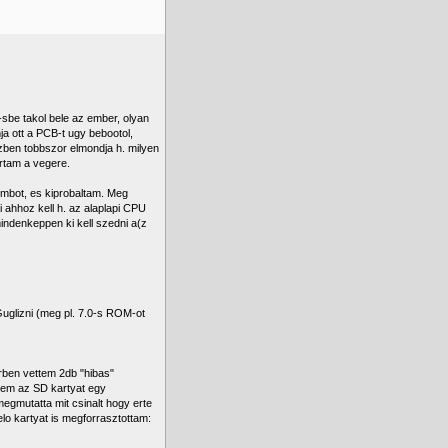
sbe takol bele az ember, olyan
ja ott a PCB-t ugy bebootol,
zben tobbszor elmondja h. milyen
rtam a vegere.
mbot, es kiprobaltam. Meg
 ahhoz kell h. az alaplapi CPU
indenkeppen ki kell szedni a(z
glizni (meg pl. 7.0-s ROM-ot
rben vettem 2db "hibas"
ltem az SD kartyat egy
megmutatta mit csinalt hogy erte
lo kartyat is megforrasztottam: