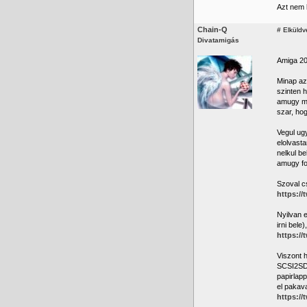
Azt nem 
Chain-Q
#
Elküldv
Divatamigás
Amiga 20
Minap az
szinten h
amugy me
szar, ho
Vegul ug
elolvast
nelkul b
amugy fog
Szoval c
https://
Nyilvan 
irni bele
https://
Viszont 
SCSI2SD 
papirlapp
el pakav
https://