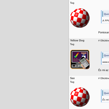
Tag
Quot
A PPC
Pontosan!
Yellow Dog
#
Elküldv
Tag
Quo
www.
És mi az 
Sax
#
Elküldv
Tag
Quo
És mi