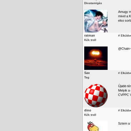
Divatamigás
Amugy ma
mivel a 
elso sor
ratman
#
Elküldv
Kék troll
@Chain-Q
Sax
#
Elküldv
Tag
Újabb té
Melyik a
CVPPC V
dino
#
Elküldv
Kék troll
Sztem a 