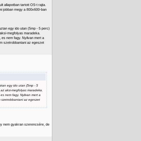
allapotban tartott OS-t rajta.
 ami jobban megy a 800x600-ban
aztan egy ido utan (5mp - 5 perc)
az aksi-megfolyas maradeka.
l, es nem fagy. Nyilvan mert a
om szetrobbantani az egeszet
ztan egy ido utan (5mp - 5
i, az aksi-megfolyas maradeka.
, es nem fagy. Nyilvan mert a
m szetrobbantani az egeszet
hogy nem gyakran szerencsére, de