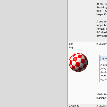
Es ha ma
Kapott e
futo RTG
https://
A gep am
megis be
Kontakt-s
ROM akko
egy fogla
Sax
#
Elküldv
Tag
Quot
A gep
perc)
Konta
ROM a
egy f
Máris ér
legalább
Chain-Q
#
Elküldve