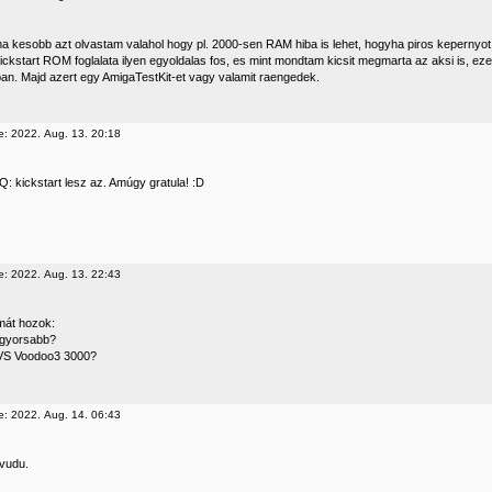
 kesobb azt olvastam valahol hogy pl. 2000-sen RAM hiba is lehet, hogyha piros kepernyot
Kickstart ROM foglalata ilyen egyoldalas fos, es mint mondtam kicsit megmarta az aksi is, e
ban. Majd azert egy AmigaTestKit-et vagy valamit raengedek.
e: 2022. Aug. 13. 20:18
: kickstart lesz az. Amúgy gratula! :D
e: 2022. Aug. 13. 22:43
mát hozok:
 gyorsabb?
S Voodoo3 3000?
e: 2022. Aug. 14. 06:43
vudu.