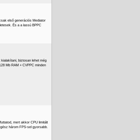
csak első generációs Mediator
életesek. És a a lassú BPPC
 kialakítani, biztosan lehet még
 + 128 Mb RAM + CVPPC minden
uttatod, mert akkor CPU limitált
aegész három FPS-sel gyorsabb.