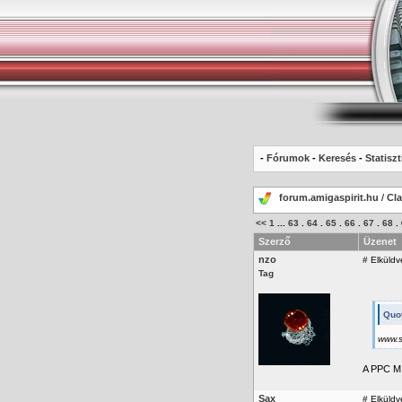
-
Fórumok
-
Keresés
-
Statiszt
forum.amigaspirit.hu
/
Cla
<<
1
...
63
.
64
.
65
.
66
.
67
.
68
.
Szerző
Üzenet
nzo
#
Elküldv
Tag
Quo
www.
A PPC MI
Sax
#
Elküldv