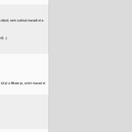
 látod, nem sokkal maradt el a
l. :)
jó a fillrate-je, ezért marad el