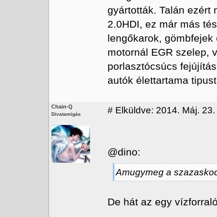
gyártották. Talán ezért
2.0HDI, ez már más tész
lengőkarok, gömbfejek c
motornál EGR szelep, 
porlasztócsúcs fejújítá
autók élettartama tipus
Chain-Q
#
Elküldve: 2014. Máj. 23.
Divatamigás
@dino:
Amugymeg a szazaskoda a
De hát az egy vízforral