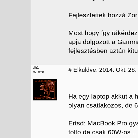
Fejlesztettek hozzá Zor
Most hogy így rákérdezt
apja dolgozott a Gammá
fejlesztésben aztán kit
dh1
#
Elküldve: 2014. Okt. 28.
Mr. DTP
Ha egy laptop akkut a 
olyan csatlakozos, de 6
Ertsd: MacBook Pro gya
tolto de csak 60W-os ...