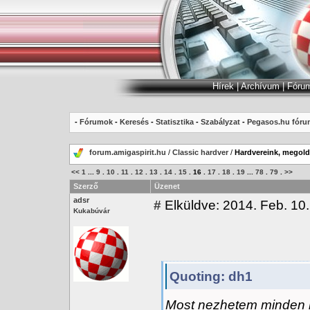
Hírek
|
Archívum
|
Fóru
-
Fórumok
-
Keresés
-
Statisztika
-
Szabályzat
-
Pegasos.hu fóru
forum.amigaspirit.hu
/
Classic hardver
/
Hardvereink, megoldá
<<
1
...
9
.
10
.
11
.
12
.
13
.
14
.
15
.
16
.
17
.
18
.
19
...
78
.
79
.
>>
Szerző
Üzenet
adsr
#
Elküldve: 2014. Feb. 10.
Kukabúvár
Quoting: dh1
Most nezhetem minden n