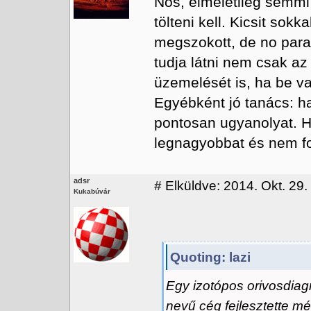
Nos, elméletileg semm
tölteni kell. Kicsit sok
megszokott, de no para.
tudja látni nem csak az
üzemelését is, ha be va
Egyébként jó tanács: ha
pontosan ugyanolyat. Ha
legnagyobbat és nem fo
adsr
#
Elküldve: 2014. Okt. 29.
Kukabúvár
Quoting: lazi
Egy izotópos orivosdia
nevű cég fejlesztette m