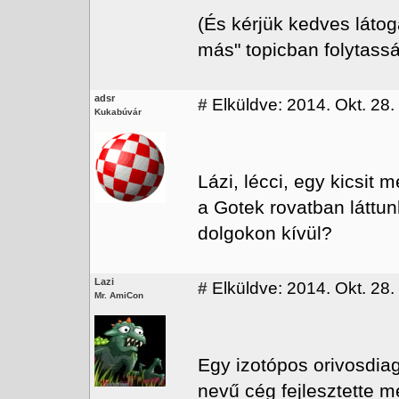
(És kérjük kedves látog
más" topicban folytassá
adsr
#
Elküldve: 2014. Okt. 28.
Kukabúvár
Lázi, lécci, egy kicsit 
a Gotek rovatban láttun
dolgokon kívül?
Lazi
#
Elküldve: 2014. Okt. 28. 
Mr. AmiCon
Egy izotópos orivosdia
nevű cég fejlesztette 