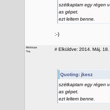
szétkaptam egy régen vá
as gépet.
ezt leltem benne.
:-)
Mohican
#
Elküldve: 2014. Máj. 18.
Tag
Quoting: jkesz
szétkaptam egy régen vá
as gépet.
ezt leltem benne.