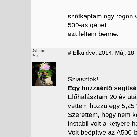
szétkaptam egy régen v
500-as gépet.
ezt
leltem benne.
Johnny
#
Elküldve: 2014. Máj. 18.
Tag
Sziasztok!
Egy hozzáértő segíts
Előhalásztam 20 év után
vettem hozzá egy 5,25" 
Szerettem, hogy nem ke
instabil volt a ketyere 
Volt beépítve az A500-b