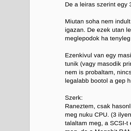
De a leiras szerint egy
Miutan soha nem indult 
igazan. De ezek utan l
meglepodok ha tenyleg t
Ezenkivul van egy mas
tunik (vagy masodik pri
nem is probaltam, ninc
legalabb bootol a gep h
Szerk:
Raneztem, csak hasonli
meg nuku CPU. (3 ilyen
talaltam meg, a SCSI-t