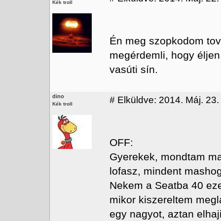
Kék troll
Én meg szopkodom továb
megérdemli, hogy éljen 
vasúti sín.
dino
#
Elküldve: 2014. Máj. 23.
Kék troll
OFF:
Gyerekek, mondtam mar,
lofasz, mindent mashog
Nekem a Seatba 40 ezer
mikor kiszereltem megl
egy nagyot, aztan elhaj