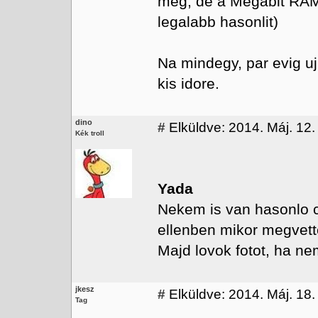
meg, de a Megabit RAM
legalabb hasonlit)
Na mindegy, par evig uj
kis idore.
dino
#
Elküldve: 2014. Máj. 12.
Kék troll
Yada
Nekem is van hasonlo 
ellenben mikor megvett
Majd lovok fotot, ha ne
jkesz
#
Elküldve: 2014. Máj. 18.
Tag