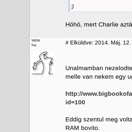
:)
Höhö, mert Charlie aztá
YADA
#
Elküldve: 2014. Máj. 12.
Tag
Unalmamban nezelodtem
melle van nekem egy u
http://www.bigbookof
id=100
Eddig szentul meg vol
RAM bovito.