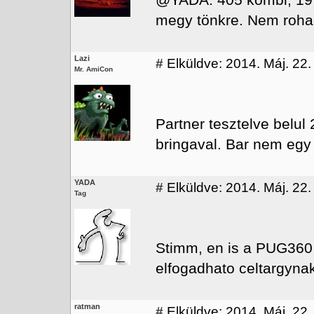
@YADA: 405 kombi, 19T
megy tönkre. Nem rohad
Lazi
#
Elküldve: 2014. Máj. 22.
Mr. AmiCon
Partner tesztelve belul
bringaval. Bar nem egy "
YADA
#
Elküldve: 2014. Máj. 22.
Tag
Stimm, en is a PUG360 
elfogadhato celtargynak.
ratman
#
Elküldve: 2014. Máj. 22.