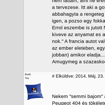
nem lattam, ami ne ere
a tervezese. Itt aki a g
abbahagyta a rengeteg 
igen, a pozso egy fokkal
Errol eszembe is jutot
kiveve az anyamat es a 
nok." A francia autot va
az ember eleteben, egy
jobban) amikor eladja...
Amugymeg a szazaskoda 
Dodi
#
Elküldve: 2014. Máj. 23.
Tag
Nekem "semmi bajom" a 
Peugeot 404 és tökélet