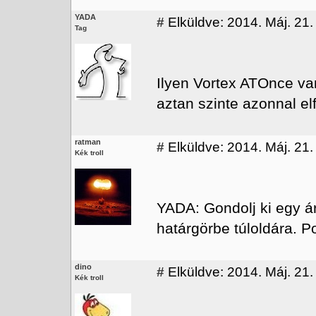
YADA
#
Elküldve: 2014. Máj. 21.
Tag
Ilyen Vortex ATOnce va
aztan szinte azonnal e
ratman
#
Elküldve: 2014. Máj. 21.
Kék troll
YADA: Gondolj ki egy á
határgörbe túloldára. 
dino
#
Elküldve: 2014. Máj. 21.
Kék troll