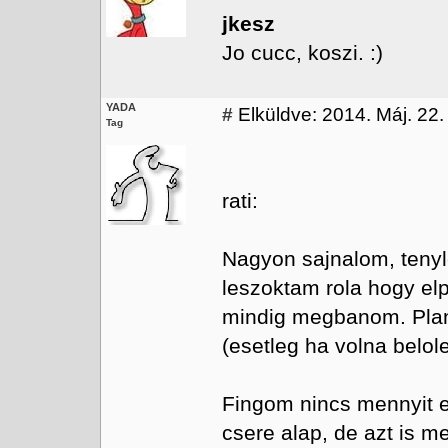
jkesz
Jo cucc, koszi. :)
YADA
#
Elküldve: 2014. Máj. 22.
Tag
rati:
Nagyon sajnalom, teny
leszoktam rola hogy el
mindig megbanom. Plan
(esetleg ha volna belo
Fingom nincs mennyit er
csere alap, de azt is 