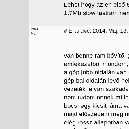
Lehet hogy az én első 
1.7Mb slow fastram nem
jkesz
#
Elküldve: 2014. Máj. 18.
Tag
van benne ram bővítő, 
emlékezetből mondom, 
a gép jobb oldalán van
gép bal oldalán levő he
vezeték le van szakadv
nem tudom ennek mi len
bocs, egy kicsit láma 
majd előszedem megint 
elég rossz állapotban 