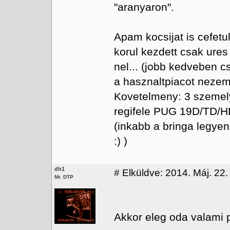
"aranyaron".
Apam kocsijat is cefetu
korul kezdett csak ure
nel... (jobb kedveben c
a hasznaltpiacot nezem,
Kovetelmeny: 3 szemely
regifele PUG 19D/TD/H
(inkabb a bringa legyen
:) )
dh1
#
Elküldve: 2014. Máj. 22.
Mr. DTP
Akkor eleg oda valami 