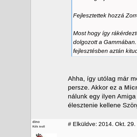
Fejlesztettek hozzá Zorr
Most hogy így rákérdezté
dolgozott a Gammában. K
fejlesztésben aztán kitu
Ahha, így utólag már m
persze. Akkor ez a
Mic
nálunk egy ilyen Amiga
élesztenie kellene Szö
dino
#
Elküldve: 2014. Okt. 29.
Kék troll