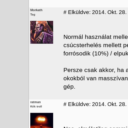
Morkath
#
Elküldve: 2014. Okt. 28.
Tag
Normál használat mellet
csúcsterhelés mellett p
forrósodik (10%) / elpu
Persze csak akkor, ha 
okokból van masszívan 
gép.
ratman
#
Elküldve: 2014. Okt. 28.
Kék troll