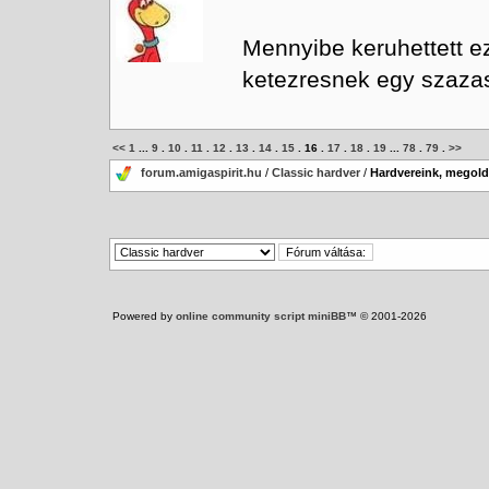
Mennyibe keruhettett ez
ketezresnek egy szazas
<<
1
...
9
.
10
.
11
.
12
.
13
.
14
.
15
.
16
.
17
.
18
.
19
...
78
.
79
.
>>
forum.amigaspirit.hu
/
Classic hardver
/
Hardvereink, megoldá
Powered by
online community script miniBB
™ © 2001-2026