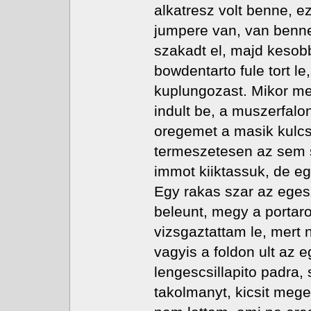
alkatresz volt benne, e
jumpere van, van benn
szakadt el, majd kesob
bowdentarto fule tort 
kuplungozast. Mikor meg
indult be, a muszerfalo
oregemet a masik kulc
termeszetesen az sem se
immot kiiktassuk, de egy
Egy rakas szar az egesz
beleunt, megy a portaro
vizsgaztattam le, mert
vagyis a foldon ult az 
lengescsillapito padra,
takolmanyt, kicsit meg