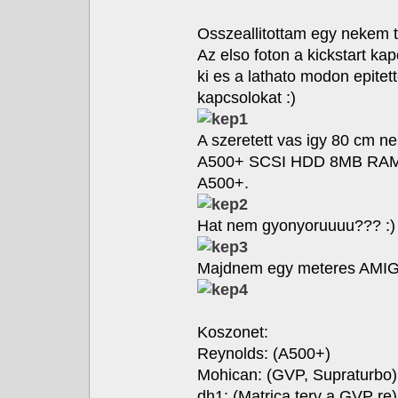
Osszeallitottam egy nekem 
Az elso foton a kickstart ka
ki es a lathato modon epitett
kapcsolokat :)
A szeretett vas igy 80 cm n
A500+ SCSI HDD 8MB RAM,
A500+.
Hat nem gyonyoruuuu??? :)
Majdnem egy meteres AMIG
Koszonet:
Reynolds: (A500+)
Mohican: (GVP, Supraturbo)
dh1: (Matrica terv a GVP re)