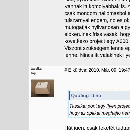
Vannak itt komolyabbak is. 
csak mondom hallomasbol t
tulszarnyal engem, no es ok
mutogatjak nyilvanosan a gy
elokerulnek friss vasak, hog
kovetkezo project egy A600 
Viszont szuksegem lenne eg
lenne. Nincs itt valakinek 
tassika
#
Elküldve: 2010. Már. 09. 19:47
Tag
Quoting: dino
Tassika: pont egy ilyen projec
hogy az optikai meghajto nem
Hát igen, csak feketét tudta