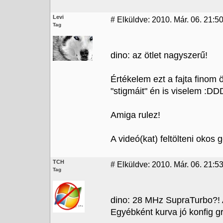
Levi
#
Elküldve: 2010. Már. 06. 21:5
Tag
dino: az ötlet nagyszerű!
Értékelem ezt a fajta finom
"stigmáit" én is viselem :DD
Amiga rulez!
A videó(kat) feltölteni okos
TCH
#
Elküldve: 2010. Már. 06. 21:5
Tag
dino: 28 MHz SupraTurbo?! A
Egyébként kurva jó konfig gr