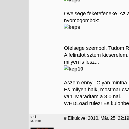
Ovelsege feketefeneke. Az au
nyomogombok:
Ofelsege szembol. Tudom Rey
A feliratot sztem kicserele
milyen is lesz...
Aszem ennyi. Olyan mintha u
Es milyen halk, mostmar csa
van. Maradtam a 3.0 nal.
WHDLoad rulez! Es kulonben
dh1
#
Elküldve: 2010. Már. 25. 22:1
Mr. DTP