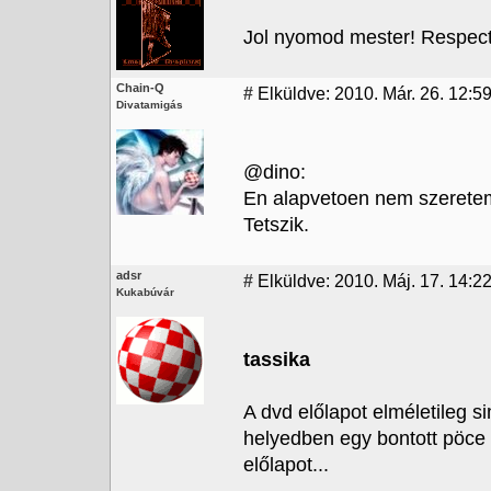
Jol nyomod mester! Respect
Chain-Q
#
Elküldve: 2010. Már. 26. 12:5
Divatamigás
@dino:
En alapvetoen nem szeretem a
Tetszik.
adsr
#
Elküldve: 2010. Máj. 17. 14:2
Kukabúvár
tassika
A dvd előlapot elméletileg s
helyedben egy bontott pöce 
előlapot...