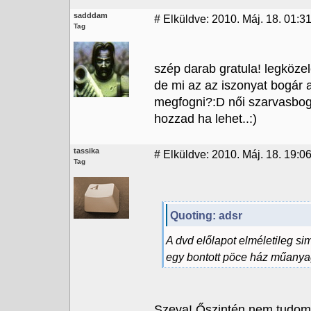
sadddam
#
Elküldve: 2010. Máj. 18. 01:3
Tag
szép darab gratula! legköze
de mi az az iszonyat bogár a
megfogni?:D női szarvasbogá
hozzad ha lehet..:)
tassika
#
Elküldve: 2010. Máj. 18. 19:0
Tag
Quoting: adsr
A dvd előlapot elméletileg si
egy bontott pöce ház műanyagj
Szeva! Őszintén nem tudom, 