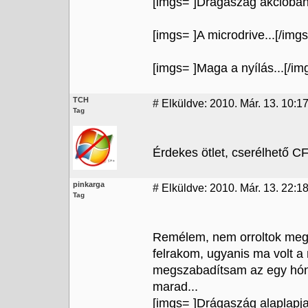
[imgs=
]Drágaszág akcióban.
[imgs=
]A microdrive...[/imgs
[imgs=
]Maga a nyílás...[/im
TCH
#
Elküldve: 2010. Már. 13. 10:1
Tag
Érdekes ötlet, cserélhető CF
pinkarga
#
Elküldve: 2010. Már. 13. 22:1
Tag
Remélem, nem orroltok meg 
felrakom, ugyanis ma volt a
megszabadítsam az egy hónapo
marad...
[imgs=
]Drágaszág alaplapja.