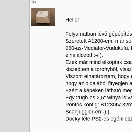
Tag
Hello!
Folyamatban lévő gépépíté
Szeretett A1200-em, már sok
060-as-Mediátor-Vudukufu,
elhalálozott :-/ ).
Ezek már mind elkoptak cs
kiszedtem a toronyból, vissz
Viszont elhatároztam, hogy
hogy az oldalából fityegje
Ezért a képeken látható meg
Egy 20gb-os 2,5" winya is v
Pontos konfig: B1230IV-32
Scanjuggler-en;-) ),
Docky féle PS2-es egérillesz