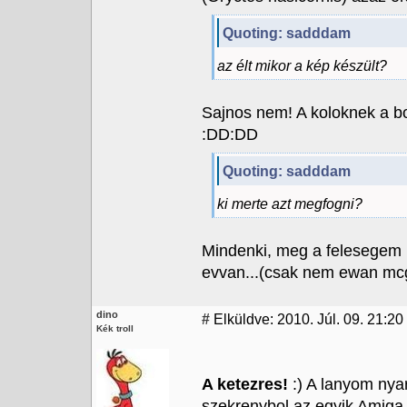
Quoting: sadddam
az élt mikor a kép készült?
Sajnos nem! A koloknek a b
:DD:DD
Quoting: sadddam
ki merte azt megfogni?
Mindenki, meg a felesegem i
evvan...(csak nem ewan mcg
dino
#
Elküldve: 2010. Júl. 09. 21:20
Kék troll
A ketezres!
:) A lanyom nyar
szekrenybol az egyik Amiga