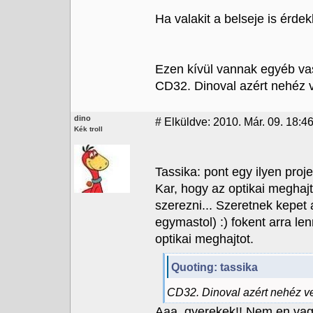
Ha valakit a belseje is érdek
Ezen kívül vannak egyéb va
CD32. Dinoval azért nehéz v
dino
#
Elküldve: 2010. Már. 09. 18:4
Kék troll
Tassika: pont egy ilyen proje
Kar, hogy az optikai megha
szerezni... Szeretnek kepet 
egymastol) :) fokent arra le
optikai meghajtot.
Quoting: tassika
CD32. Dinoval azért nehéz ve
Aaa, gyerekek!! Nem en vag