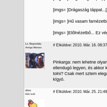
[imgs=
]Drágaszág táppal...[
[imgs=
]Hű vasam farnézetbő
[imgs=
]Előlnézetbő... Ez vé
Lt. Reynolds
#
Elküldve: 2010. Már. 16. 08:3
Amiga Maniac
Pinkarga: nem lehetne olyan
ellendugó legyen, és akkor kö
tolni? Csak mert sztem eleg
kígyó.
dino
#
Elküldve: 2010. Már. 25. 21:48
Kék troll