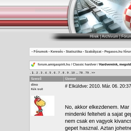
Hírek
|
Archívum
|
Fóru
-
Fórumok
-
Keresés
-
Statisztika
-
Szabályzat
-
Pegasos.hu fóru
forum.amigaspirit.hu
/
Classic hardver
/
Hardvereink, megoldá
.
1
.
2
.
3
.
4
.
5
.
6
.
7
.
8
.
9
.
10
...
78
.
79
.
>>
Szerző
Üzenet
dino
#
Elküldve: 2010. Már. 06. 20:3
Kék troll
No, akkor elkezdenem. Mar r
mindenki felteheti a sajat 
nem csak en vagyok kivancs
gepet hasznal. Aztan johetn