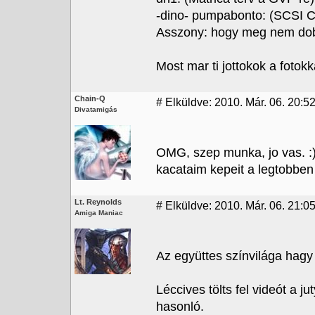
-dino- pumpabonto: (SCSI
Asszony: hogy meg nem dobott
Most mar ti jottokok a fotokkal
Chain-Q
#
Elküldve: 2010. Már. 06. 20:52
Divatamigás
OMG, szep munka, jo vas. :) 
kacataim kepeit a legtobben
Lt. Reynolds
#
Elküldve: 2010. Már. 06. 21:05
Amiga Maniac
Az együttes színvilága hagy 
Léccives tölts fel videót a j
hasonló.