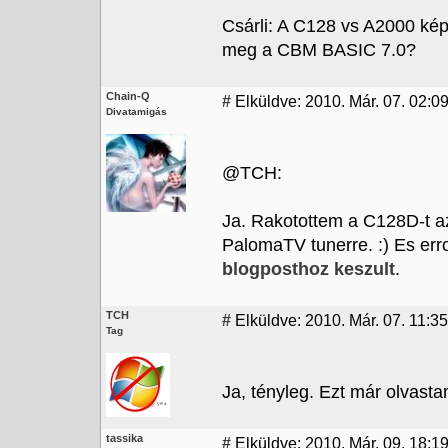
Csárli: A C128 vs A2000 ké
meg a CBM BASIC 7.0?
Chain-Q
#
Elküldve: 2010. Már. 07. 02:0
Divatamigás
@TCH:
Ja. Rakotottem a C128D-t 
PalomaTV tunerre. :) Es err
blogposthoz keszult
.
TCH
#
Elküldve: 2010. Már. 07. 11:35
Tag
Ja, tényleg. Ezt már olvastam
tassika
#
Elküldve: 2010. Már. 09. 18:19