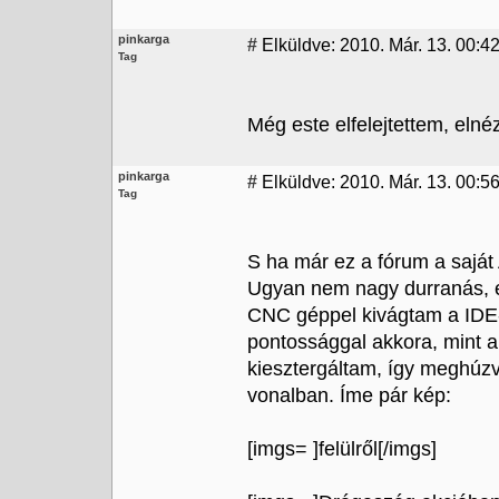
pinkarga
#
Elküldve: 2010. Már. 13. 00:42
Tag
Még este elfelejtettem, elné
pinkarga
#
Elküldve: 2010. Már. 13. 00:5
Tag
S ha már ez a fórum a saját 
Ugyan nem nagy durranás, e
CNC géppel kivágtam a IDE-
pontossággal akkora, mint a
kiesztergáltam, így meghúzv
vonalban. Íme pár kép:
[imgs=
]felülről[/imgs]