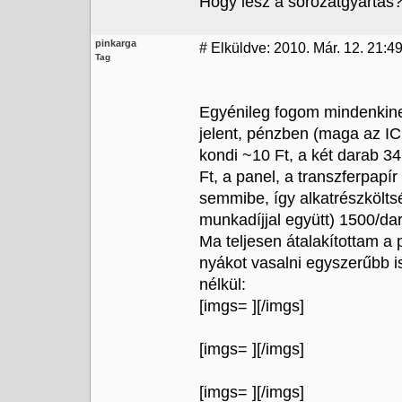
Hogy lesz a sorozatgyártás
pinkarga
#
Elküldve: 2010. Már. 12. 21:4
Tag
Egyénileg fogom mindenkinek
jelent, pénzben (maga az IC
kondi ~10 Ft, a két darab 34
Ft, a panel, a transzferpa
semmibe, így alkatrészkölt
munkadíjjal együtt) 1500/da
Ma teljesen átalakítottam a 
nyákot vasalni egyszerűbb i
nélkül:
[imgs=
][/imgs]
[imgs=
][/imgs]
[imgs=
][/imgs]