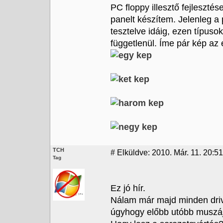
PC floppy illesztő fejleszté
panelt készítem. Jelenleg a
tesztelve idáig, ezen típusok
függetlenül. Íme pár kép az é
TCH
#
Elküldve: 2010. Már. 11. 20:51
Tag
Ez jó hír.
Nálam már majd minden driv
úgyhogy előbb utóbb muszáj 