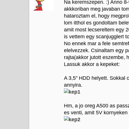
Na keremszepen. :) Anno 8-
akkkoriban meg javaban tomb
hataroztam el, hogy megprob
lom itthol es gondoltam bel
amit most lecsereltem egy 
is vettem egy scanjugglert 
No ennek mar a fele semtre
elelvezzek. Csinaltam egy p
rajta(akkor jutott eszembe,
Lassuk akkor a kepeket:
A 3,5" HDD helyett. Sokkal
annyira.
Hm, a jo oreg A500 as passzi
es venti, amit 5V kornyeken 