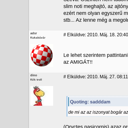
slim noti meghajtó, az ajtón
ezért nem olyan egyszerű mű
stb... Az lenne még a megol
adsr
#
Elküldve: 2010. Máj. 18. 20:4
Kukabúvár
Le lehet szerintem pattintan
az AMIGÁT!!
dino
#
Elküldve: 2010. Máj. 27. 08:11
Kék troll
Quoting: sadddam
de mi az az iszonyat bogár a
(Oryctes nasicornis) azaz o