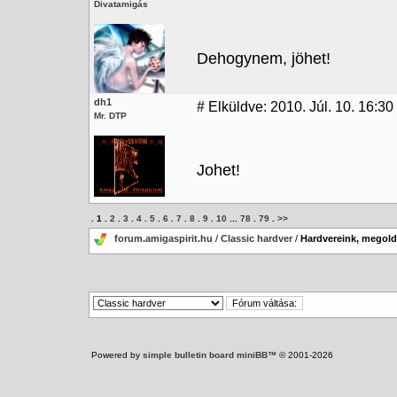
Divatamigás
Dehogynem, jöhet!
dh1
#
Elküldve: 2010. Júl. 10. 16:30
Mr. DTP
Johet!
.
1
.
2
.
3
.
4
.
5
.
6
.
7
.
8
.
9
.
10
...
78
.
79
.
>>
forum.amigaspirit.hu
/
Classic hardver
/
Hardvereink, megoldá
Powered by
simple bulletin board miniBB
™ © 2001-2026