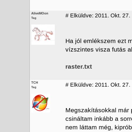
AliveMOon
#
Elküldve: 2011. Okt. 27.
Tag
Ha jól emlékszem ezt me
vízszintes visza futás a
raster.txt
TCH
#
Elküldve: 2011. Okt. 27.
Tag
Megszakításokkal már p
csináltam inkább a sorr
nem láttam még, kiprób