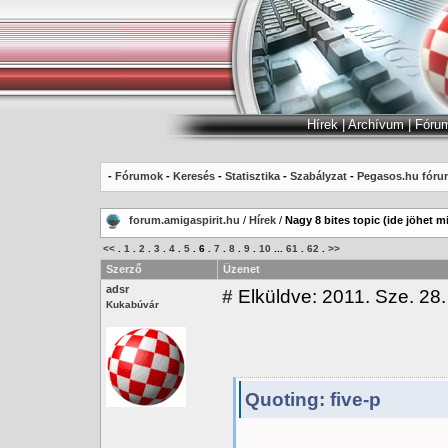
Hírek
|
Archívum
|
Fóru
-
Fórumok
-
Keresés
-
Statisztika
-
Szabályzat
-
Pegasos.hu fóru
forum.amigaspirit.hu
/
Hírek
/
Nagy 8 bites topic (ide jöhet m
<<
.
1
.
2
.
3
.
4
.
5
.
6
.
7
.
8
.
9
.
10
...
61
.
62
.
>>
Szerző
Üzenet
adsr
#
Elküldve: 2011. Sze. 28.
Kukabúvár
Quoting: five-p