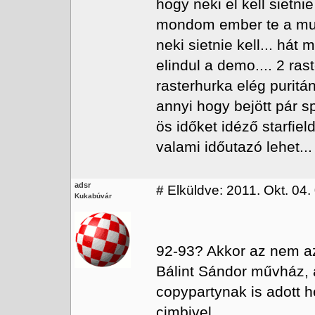
hogy neki el kell sietni
mondom ember te a mun
neki sietnie kell... há
elindul a demo.... 2 ras
rasterhurka elég puritá
annyi hogy bejött pár sp
ös időket idéző starfie
valami időutazó lehet..
adsr
#
Elküldve: 2011. Okt. 04.
Kukabúvár
92-93? Akkor az nem az 
Bálint Sándor művház, ah
copypartynak is adott h
cimbivel.