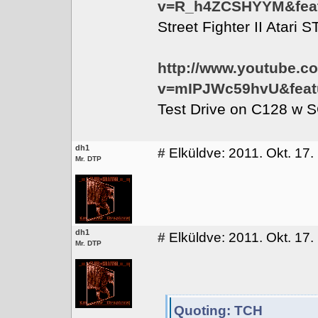
v=R_h4ZCSHYYM&feat
Street Fighter II Atari 
http://www.youtube.c
v=mIPJWc59hvU&featu
Test Drive on C128 w 
dh1
#
Elküldve: 2011. Okt. 17.
Mr. DTP
dh1
#
Elküldve: 2011. Okt. 17.
Mr. DTP
Quoting: TCH