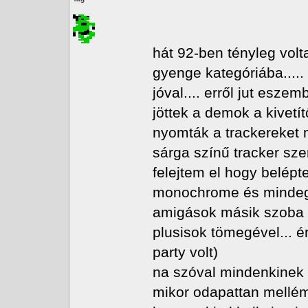
hát 92-ben tényleg volt
gyenge kategóriába.....
jóval.... erről jut esz
jöttek a demok a kivetí
nyomták a trackereket m
sárga színű tracker sze
felejtem el hogy belép
monochrome és mindegyi
amigások másik szoba ..
plusisok tömegével... é
party volt)
na szóval mindenkinek a
mikor odapattan mellém