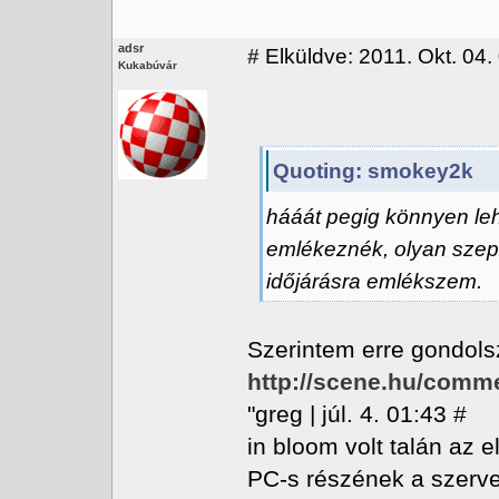
adsr
#
Elküldve: 2011. Okt. 04.
Kukabúvár
Quoting: smokey2k
hááát pegig könnyen leh
emlékeznék, olyan szep
időjárásra emlékszem.
Szerintem erre gondols
http://scene.hu/com
"greg | júl. 4. 01:43 #
in bloom volt talán az 
PC-s részének a szerve