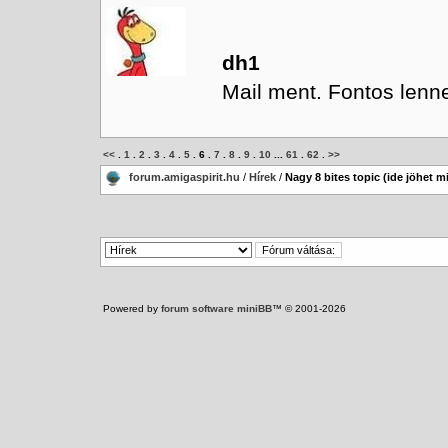
dh1
Mail ment. Fontos lenne
<<
.
1
.
2
.
3
.
4
.
5
.
6
.
7
.
8
.
9
.
10
...
61
.
62
.
>>
forum.amigaspirit.hu
/
Hírek
/
Nagy 8 bites topic (ide jöhet m
Powered by
forum software miniBB
™ © 2001-2026