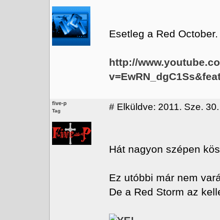
Esetleg a Red October.
http://www.youtube.c
v=EwRN_dgC1Ss&featu
five-p
#
Elküldve: 2011. Sze. 30.
Tag
Hát nagyon szépen kö
Ez utóbbi már nem varázs
De a Red Storm az kell