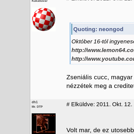
Kukabúvár
Quoting: neongod
Október 16-tól ingyenese
http://www.lemon64.c
http://www.youtube.
Zseniális cucc, magyar
nézzétek meg a credite
dh1
#
Elküldve: 2011. Okt. 12.
Mr. DTP
Volt mar, de ez utosebb