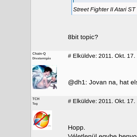
Street Fighter II Atari 
8bit topic?
Chain-Q
#
Elküldve: 2011. Okt. 17.
Divatamigás
@dh1: Jovan na, hat el
TCH
#
Elküldve: 2011. Okt. 17.
Tag
Hopp.
Véletlenül egybe benyo