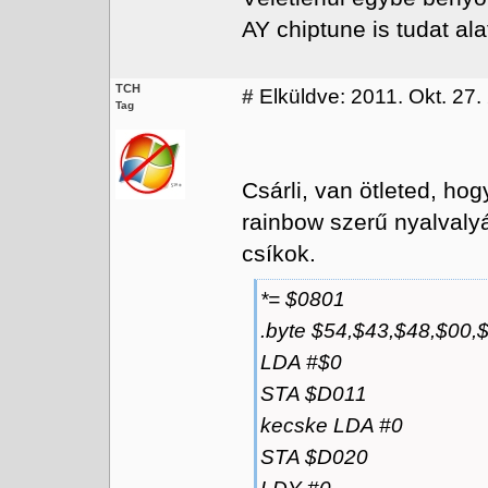
AY chiptune is tudat ala
TCH
#
Elküldve: 2011. Okt. 27.
Tag
Csárli, van ötleted, ho
rainbow szerű nyalvalyá
csíkok.
*= $0801
.byte $54,$43,$48,$00,
LDA #$0
STA $D011
kecske LDA #0
STA $D020