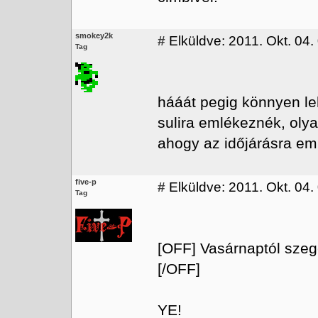
smokey2k
#
Elküldve: 2011. Okt. 04.
Tag
hááát pegig könnyen le
sulira emlékeznék, oly
ahogy az időjárásra e
five-p
#
Elküldve: 2011. Okt. 04.
Tag
[OFF] Vasárnaptól szege
[/OFF]
YE!