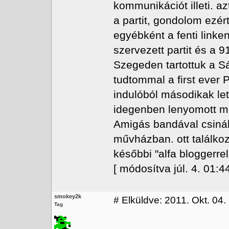
kommunikációt illeti. a
a partit, gondolom ezér
egyébként a fenti link
szervezett partit és a 9
Szegeden tartottuk a S
tudtommal a first ever 
indulóból másodikak let
idegenben lenyomott min
Amigás bandával csinál
művházban. ott találkoz
későbbi "alfa bloggerrel"
[ módosítva júl. 4. 01:44
smokey2k
#
Elküldve: 2011. Okt. 04.
Tag