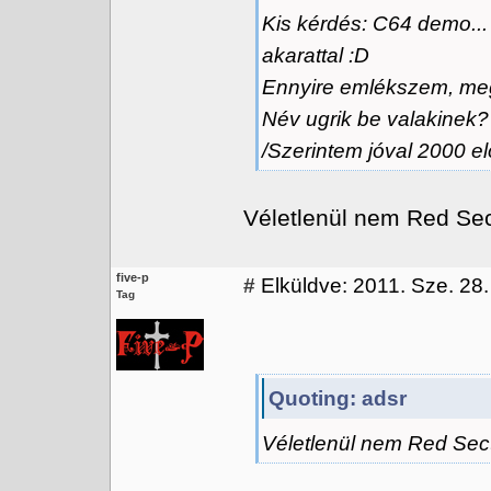
Kis kérdés: C64 demo...
akarattal :D
Ennyire emlékszem, meg 
Név ugrik be valakinek?
/Szerintem jóval 2000 elő
Véletlenül nem Red Se
five-p
#
Elküldve: 2011. Sze. 28.
Tag
Quoting: adsr
Véletlenül nem Red Sec