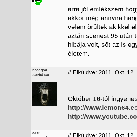
arra jól emlékszem hog
akkor még annyira hang
velem örültek akikkel e
aztán scenest 95 után 
hibája volt, sőt az is e
életem.
neongod
#
Elküldve: 2011. Okt. 12.
Alapító Tag
Október 16-tól ingyenes
http://www.lemon64.c
http://www.youtube.
adsr
#
Elküldve: 2011. Okt. 12.