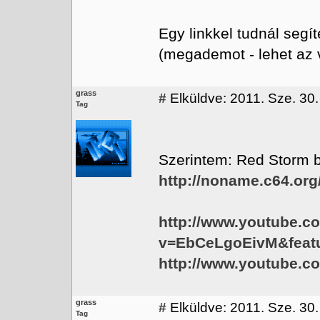
Egy linkkel tudnál segí
(megademot - lehet az v
grass
#
Elküldve: 2011. Sze. 30.
Tag
Szerintem: Red Storm b
http://noname.c64.org
http://www.youtube.c
v=EbCeLgoEivM&featu
http://www.youtube.c
grass
#
Elküldve: 2011. Sze. 30.
Tag