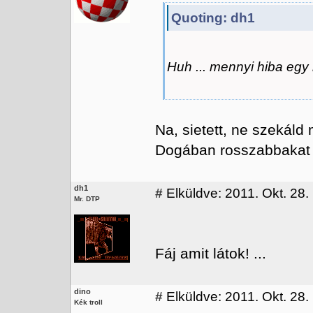
Quoting: dh1
Huh ... mennyi hiba egy
Na, sietett, ne szekáld 
Dogában rosszabbakat l
dh1
#
Elküldve: 2011. Okt. 28.
Mr. DTP
Fáj amit látok! ...
dino
#
Elküldve: 2011. Okt. 28.
Kék troll