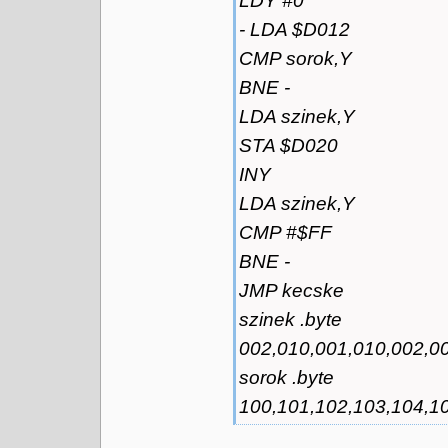
LDY #0
- LDA $D012
CMP sorok,Y
BNE -
LDA szinek,Y
STA $D020
INY
LDA szinek,Y
CMP #$FF
BNE -
JMP kecske
szinek .byte
002,010,001,010,002,0
sorok .byte
100,101,102,103,104,10