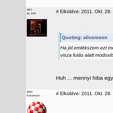
dh1
#
Elküldve: 2011. Okt. 28.
Mr. DTP
Quoting: alivemoon
Ha jól emlékszem ezt meg
visza futás alatt modosí
Huh ... mennyi hiba eg
adsr
#
Elküldve: 2011. Okt. 28.
Kukabúvár