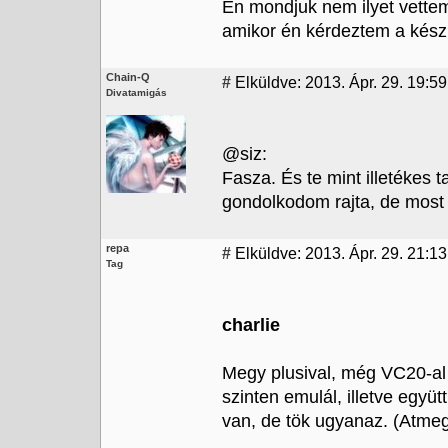
Én mondjuk nem ilyet vettem,
amikor én kérdeztem a készí
Chain-Q
#
Elküldve: 2013. Ápr. 29. 19:59
Divatamigás
@siz:
Fasza. És te mint illetékes 
gondolkodom rajta, de most
repa
#
Elküldve: 2013. Ápr. 29. 21:13
Tag
charlie
Megy plusival, még VC20-al is
szinten emulál, illetve egy
van, de tök ugyanaz. (Atme