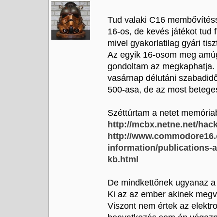
Tud valaki C16 membővítésse
16-os, de kevés játékot tud 
mivel gyakorlatilag gyári t
Az egyik 16-osom meg amúgy 
gondoltam az megkaphatja.
vasárnap délutáni szabadidő
500-asa, de az most betege
Széttúrtam a netet memóriabő
http://mcbx.netne.net/hac
http://www.commodore16.
information/publications-
kb.html
De mindkettőnek ugyanaz a b
Ki az az ember akinek megv
Viszont nem értek az elektro