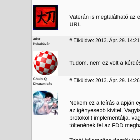
Vaterán is megtalálható az e
URL
adsr
#
Elküldve: 2013. Ápr. 29. 14:21
Kukabúvár
Tudom, nem ez volt a kérdés 
Chain-Q
#
Elküldve: 2013. Ápr. 29. 14:26
Divatamigás
Nekem ez a leírás alapján 
az igényesebb kivitel. Vag
protokollt implementálja, vag
töltenének fel az FDD megh