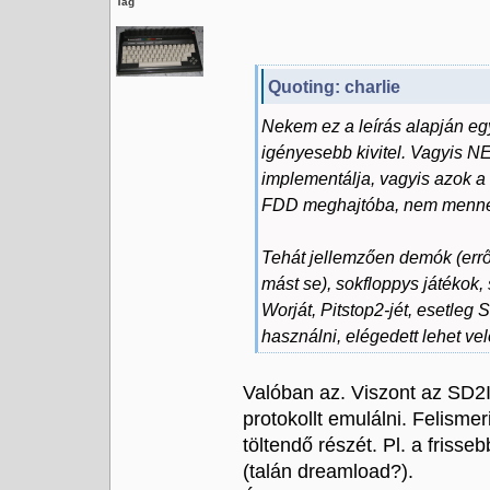
Tag
Quoting: charlie
Nekem ez a leírás alapján eg
igényesebb kivitel. Vagyis N
implementálja, vagyis azok a -
FDD meghajtóba, nem menne
Tehát jellemzően demók (err
mást se), sokfloppys játékok,
Worját, Pitstop2-jét, esetleg
használni, elégedett lehet vel
Valóban az. Viszont az SD2I
protokollt emulálni. Felisme
töltendő részét. Pl. a friss
(talán dreamload?).