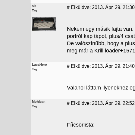
siz
#
Elküldve: 2013. Ápr. 29. 21:30
Tag
Nekem egy másik fajta van,
portról kap tápot, plus/4 csa
De valószínűbb, hogy a plus
meg már a Krill loader+1571
LacaHero
#
Elküldve: 2013. Ápr. 29. 21:40
Tag
Valahol láttam ilyenekhez e
Mohican
#
Elküldve: 2013. Ápr. 29. 22:52
Tag
Fíícsörlista: