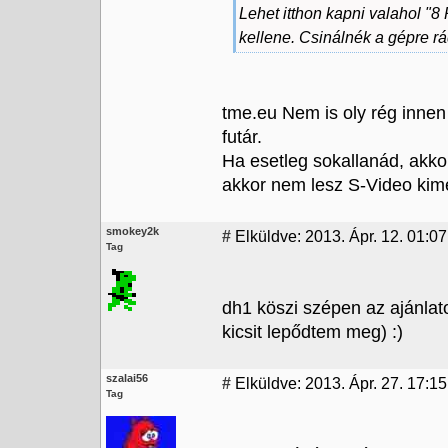
Lehet itthon kapni valahol "
kellene. Csinálnék a gépre rá
tme.eu Nem is oly rég innen 
futár.
Ha esetleg sokallanád, akko
akkor nem lesz S-Video kim
smokey2k
#
Elküldve: 2013. Ápr. 12. 01:07
Tag
dh1 köszi szépen az ajánlat
kicsit lepődtem meg) :)
szalai56
#
Elküldve: 2013. Ápr. 27. 17:15
Tag