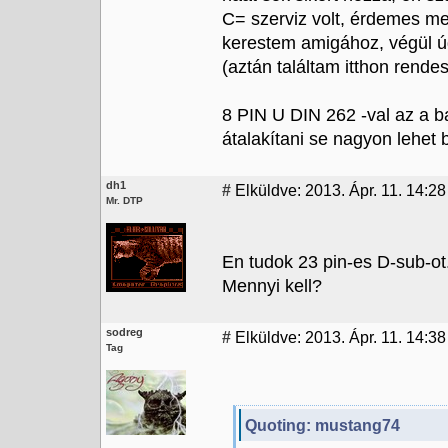
C= szerviz volt, érdemes me
kerestem amigához, végül úg
(aztán találtam itthon rendes
8 PIN U DIN 262 -val az a b
átalakítani se nagyon lehet 
dh1
#
Elküldve: 2013. Ápr. 11. 14:28
Mr. DTP
En tudok 23 pin-es D-sub-ot
Mennyi kell?
sodreg
#
Elküldve: 2013. Ápr. 11. 14:38
Tag
Quoting: mustang74