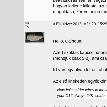
beavatkozás sem én végez
hogyan kellene kiiktatni azt
megoldása, kérem adjon tan
siz
#
Elküldve: 2013. Már. 20. 15:2
Tag
Hello, Calhoun!
Azért szokták kapcsolhatóra
(mondjuk csak 1-2), ami csa
Itt
van egy olyan leírás, aho
Az első linekeden egyébként 
Now let's solder wires to thes
your C16 always 64K, solder 