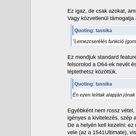
Ez igaz, de csak azokat, ami
Vagy közvetlenül támogatja 
Quoting: tassika
"Lemezcserélés funkció (gomb
Ez mondjuk standard feature
felsorolod a D64-ek nevét és 
léptethetsz közöttük.
Quoting: tassika
Én ezen leírtak alapján jónak 
Egyébként nem rossz vétel,
igényes a kivitelezés, szép 
De a helyén kell kezelni: e
vele (az a 1541Ultimate), v