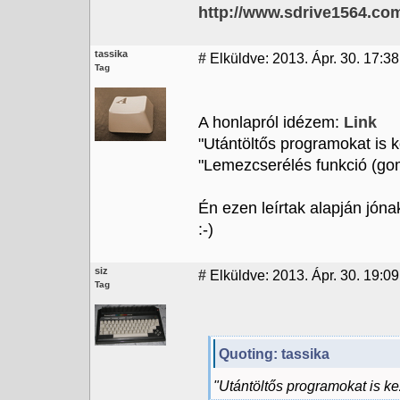
http://www.sdrive1564.co
tassika
#
Elküldve: 2013. Ápr. 30. 17:38
Tag
A honlapról idézem:
Link
"Utántöltős programokat is ke
"Lemezcserélés funkció (gom
Én ezen leírtak alapján jóna
:-)
siz
#
Elküldve: 2013. Ápr. 30. 19:09
Tag
Quoting: tassika
"Utántöltős programokat is kez