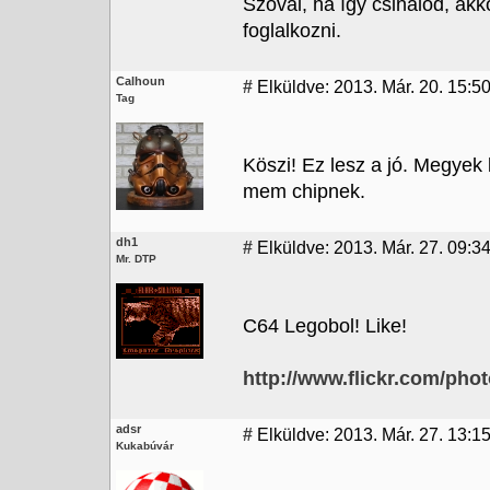
Szóval, ha így csinálod, akk
foglalkozni.
Calhoun
#
Elküldve: 2013. Már. 20. 15:5
Tag
Köszi! Ez lesz a jó. Megyek 
mem chipnek.
dh1
#
Elküldve: 2013. Már. 27. 09:3
Mr. DTP
C64 Legobol! Like!
http://www.flickr.com/pho
adsr
#
Elküldve: 2013. Már. 27. 13:1
Kukabúvár