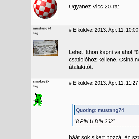
Ugyanez Vicc 20-ra:
mustang74
#
Elküldve: 2013. Ápr. 11. 10:00
Tag
Lehet itthon kapni valahol 
csatlolóhoz kellene. Csinál
átalakítót.
smokey2k
#
Elküldve: 2013. Ápr. 11. 11:27
Tag
Quoting: mustang74
"8 PIN U DIN 262"
háát sok sikert hozzá, én s