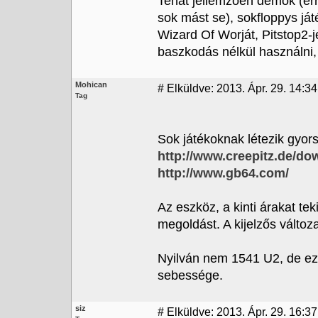
Tehát jellemzően demók (er
sok mást se), sokfloppys ját
Wizard Of Worját, Pitstop2-j
baszkodás nélkül használni, 
Mohican
#
Elküldve: 2013. Ápr. 29. 14:34
Tag
Sok játékoknak létezik gyors 
http://www.creepitz.de/do
http://www.gb64.com/
Az eszköz, a kinti árakat te
megoldást. A kijelzős változa
Nyilván nem 1541 U2, de ezé
sebessége.
siz
#
Elküldve: 2013. Ápr. 29. 16:37