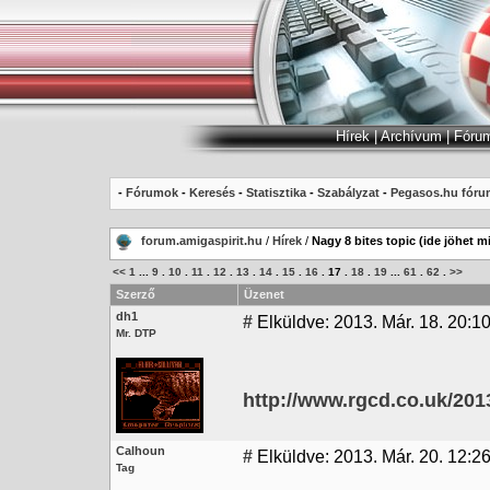
Hírek
|
Archívum
|
Fóru
-
Fórumok
-
Keresés
-
Statisztika
-
Szabályzat
-
Pegasos.hu fóru
forum.amigaspirit.hu
/
Hírek
/
Nagy 8 bites topic (ide jöhet m
<<
1
...
9
.
10
.
11
.
12
.
13
.
14
.
15
.
16
.
17
.
18
.
19
...
61
.
62
.
>>
Szerző
Üzenet
dh1
#
Elküldve: 2013. Már. 18. 20:1
Mr. DTP
http://www.rgcd.co.uk/201
Calhoun
#
Elküldve: 2013. Már. 20. 12:2
Tag