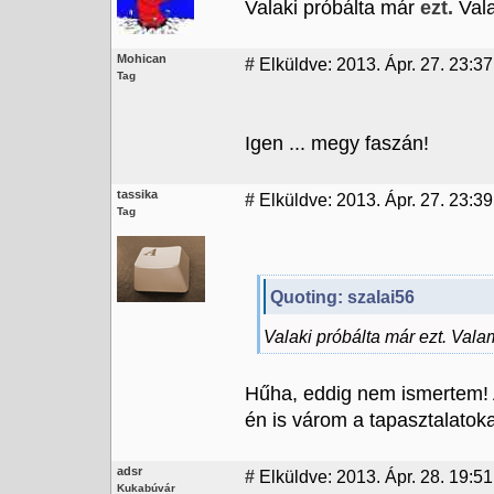
Valaki próbálta már
ezt.
Val
Mohican
#
Elküldve: 2013. Ápr. 27. 23:37
Tag
Igen ... megy faszán!
tassika
#
Elküldve: 2013. Ápr. 27. 23:39
Tag
Quoting: szalai56
Valaki próbálta már ezt. Vala
Hűha, eddig nem ismertem! Az
én is várom a tapasztalatoka
adsr
#
Elküldve: 2013. Ápr. 28. 19:51
Kukabúvár