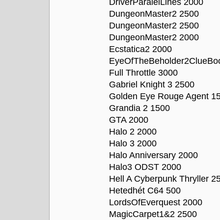
DriverParalelLines 2000
DungeonMaster2 2500
DungeonMaster2 2500
DungeonMaster2 2000
Ecstatica2 2000
EyeOfTheBeholder2ClueBo
Full Throttle 3000
Gabriel Knight 3 2500
Golden Eye Rouge Agent 1
Grandia 2 1500
GTA 2000
Halo 2 2000
Halo 3 2000
Halo Anniversary 2000
Halo3 ODST 2000
Hell A Cyberpunk Thryller 2
Hetedhét C64 500
LordsOfEverquest 2000
MagicCarpet1&2 2500