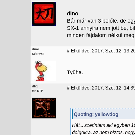
dino
Bár már van 3 belőle, de e
SX-1 annyira nem jött be, b
minden fájdalom nélkül meg 
dino
#
Elküldve: 2017. Sze. 12. 13:2
Kék troll
Tyűha.
dh1
#
Elküldve: 2017. Sze. 12. 14:3
Mr. DTP
Quoting: yellowdog
Hát... szerintem aki egyben 
dolgokra, az nem biztos, hog