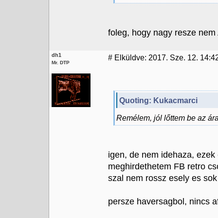
foleg, hogy nagy resze nem 
dh1
#
Elküldve: 2017. Sze. 12. 14:4
Mr. DTP
Quoting: Kukacmarci
Remélem, jól lőttem be az ára
igen, de nem idehaza, ezek 
meghirdethetem FB retro cso
szal nem rossz esely es sok 
persze haversagbol, nincs a