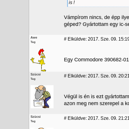
is !
Vámpírom nincs, de épp ilye
géped? Gyártottam egy ic-s
Awe
#
Elküldve: 2017. Sze. 09. 15:1
Tag
Egy Commodore 390682-01 s
Szücsi
#
Elküldve: 2017. Sze. 09. 20:2
Tag
Végül is én is
ezt
gyártottam 
azon meg nem szerepel a ko
Szücsi
#
Elküldve: 2017. Sze. 09. 21:2
Tag