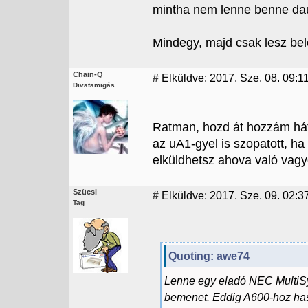
mintha nem lenne benne dau
Mindegy, majd csak lesz bel
Chain-Q
#
Elküldve: 2017. Sze. 08. 09:1
Divatamigás
Ratman, hozd át hozzám hát
az uA1-gyel is szopatott, ha
elküldhetsz ahova való vagyo
Szücsi
#
Elküldve: 2017. Sze. 09. 02:3
Tag
Quoting: awe74
Lenne egy eladó NEC MultiS
bemenet. Eddig A600-hoz hasz