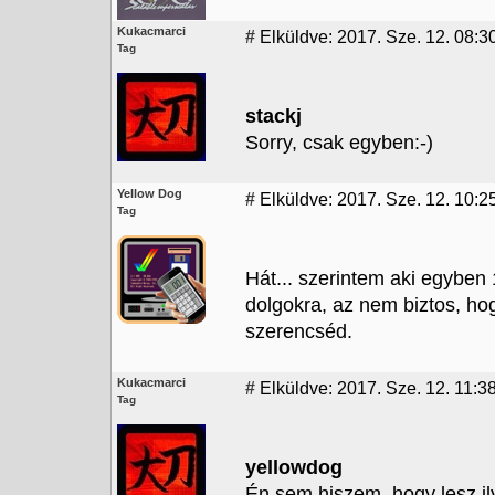
Kukacmarci
#
Elküldve: 2017. Sze. 12. 08:3
Tag
stackj
Sorry, csak egyben:-)
Yellow Dog
#
Elküldve: 2017. Sze. 12. 10:2
Tag
Hát... szerintem aki egybe
dolgokra, az nem biztos, ho
szerencséd.
Kukacmarci
#
Elküldve: 2017. Sze. 12. 11:3
Tag
yellowdog
Én sem hiszem, hogy lesz ily