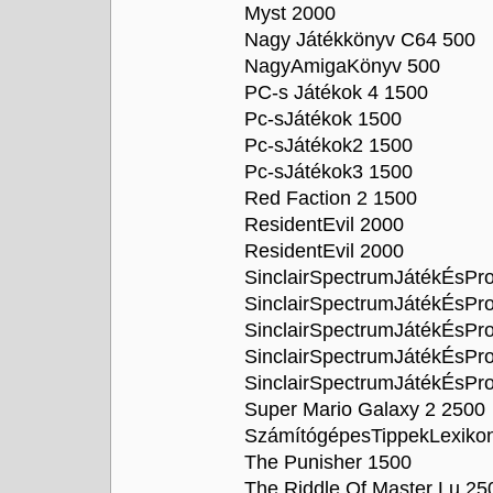
Myst 2000
Nagy Játékkönyv C64 500
NagyAmigaKönyv 500
PC-s Játékok 4 1500
Pc-sJátékok 1500
Pc-sJátékok2 1500
Pc-sJátékok3 1500
Red Faction 2 1500
ResidentEvil 2000
ResidentEvil 2000
SinclairSpectrumJátékÉsPr
SinclairSpectrumJátékÉsPr
SinclairSpectrumJátékÉsPr
SinclairSpectrumJátékÉsPr
SinclairSpectrumJátékÉsPr
Super Mario Galaxy 2 2500
SzámítógépesTippekLexikon
The Punisher 1500
The Riddle Of Master Lu 25