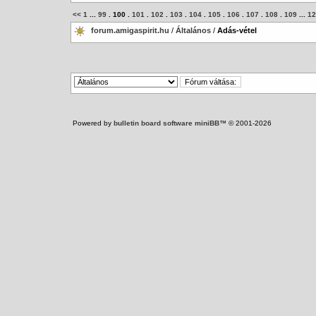
<<
1
...
99
.
100
.
101
.
102
.
103
.
104
.
105
.
106
.
107
.
108
.
109
...
12
forum.amigaspirit.hu
/
Általános
/
Adás-vétel
Powered by
bulletin board software miniBB
™ © 2001-2026