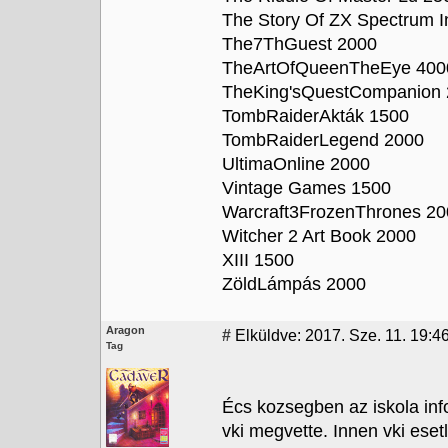
The Story Of ZX Spectrum I
The7ThGuest 2000
TheArtOfQueenTheEye 400
TheKing'sQuestCompanion
TombRaiderAkták 1500
TombRaiderLegend 2000
UltimaOnline 2000
Vintage Games 1500
Warcraft3FrozenThrones 20
Witcher 2 Art Book 2000
XIII 1500
ZöldLámpás 2000
Aragon
#
Elküldve: 2017. Sze. 11. 19:4
Tag
Écs kozsegben az iskola in
vki megvette. Innen vki eset