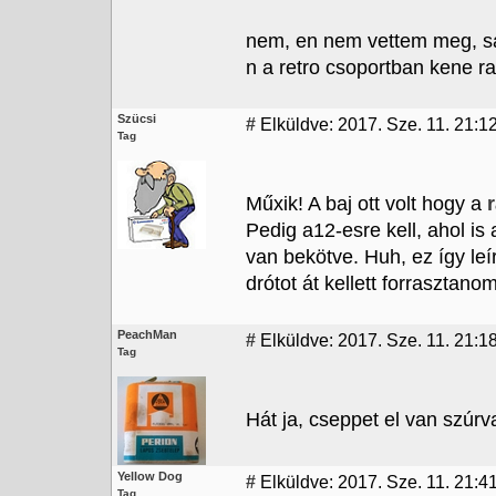
nem, en nem vettem meg, sa
n a retro csoportban kene r
Szücsi
#
Elküldve: 2017. Sze. 11. 21:12
Tag
Műxik! A baj ott volt hogy a
r
Pedig a12-esre kell, ahol is 
van bekötve. Huh, ez így le
drótot át kellett forrasztanom
PeachMan
#
Elküldve: 2017. Sze. 11. 21:1
Tag
Hát ja, cseppet el van szúrva
Yellow Dog
#
Elküldve: 2017. Sze. 11. 21:4
Tag