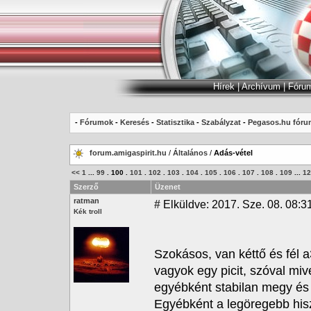
Hírek
|
Archívum
|
Fóru
-
Fórumok
-
Keresés
-
Statisztika
-
Szabályzat
-
Pegasos.hu fóru
forum.amigaspirit.hu
/
Általános
/
Adás-vétel
<<
1
...
99
.
100
.
101
.
102
.
103
.
104
.
105
.
106
.
107
.
108
.
109
...
12
Szerző
Üzenet
ratman
#
Elküldve: 2017. Sze. 08. 08:3
Kék troll
Szokásos, van kéttő és fél
vagyok egy picit, szóval miv
egyébként stabilan megy és 
Egyébként a legöregebb hiszt