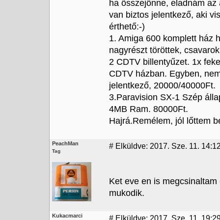
ha összejönne, eladnám az 
van biztos jelentkező, aki v
érthető:-)
1. Amiga 600 komplett ház hó
nagyrészt töröttek, csavarok
2 CDTV billentyűzet. 1x fek
CDTV házban. Egyben, nem 
jelentkező, 20000/40000Ft.
3.Paravision SX-1 Szép áll
4MB Ram. 80000Ft.
Hajrá.Remélem, jól lőttem be
PeachMan
#
Elküldve: 2017. Sze. 11. 14:1
Tag
Ket eve en is megcsinaltam 
mukodik.
Kukacmarci
#
Elküldve: 2017. Sze. 11. 19:2