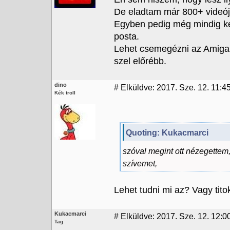
De eladtam már 800+ videójá
Egyben pedig még mindig ke
posta.
Lehet csemegézni az Amiga ha
szel előrébb.
dino
#
Elküldve: 2017. Sze. 12. 11:4
Kék troll
Quoting: Kukacmarci
szóval megint ott nézegettem
szívemet,
Lehet tudni mi az? Vagy tito
Kukacmarci
#
Elküldve: 2017. Sze. 12. 12:0
Tag