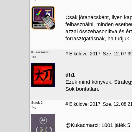
Csak jótanácsként, ilyen ka
felhasználni, minden esetbe
azzal összehasonlítva és ér
forrasztgatásnak, ha tudjuk,
Kukacmarci
#
Elküldve: 2017. Sze. 12. 07:3
Tag
dh1
Ezek mind könyvek. Strategy
Sok bontatlan.
Stack J.
#
Elküldve: 2017. Sze. 12. 08:2
Tag
@Kukacmarci: 1001 játék 5 