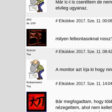
Már ic-t is cseréltem de ne
elvileg ugyanaz.
dh1
#
Elküldve: 2017. Sze. 11. 00:0
Mr. DTP
milyen felbontasoknal rossz
Szücsi
#
Elküldve: 2017. Sze. 11. 08:4
Tag
A monitor azt írja ki hogy nin
Kukacmarci
#
Elküldve: 2017. Sze. 11. 14:0
Tag
Bár megfogadtam, hogy többe
nézegettem, ahol nem kellet