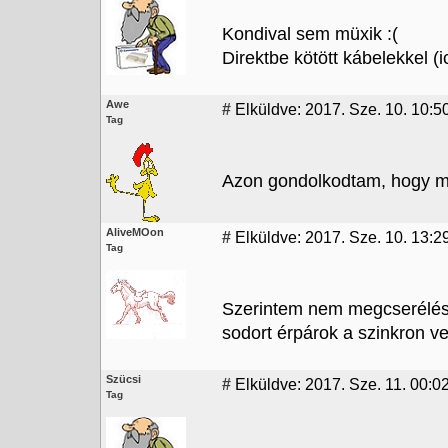
Kondival sem müxik :(
Direktbe kötött kábelekkel (
Awe
#
Elküldve: 2017. Sze. 10. 10:5
Tag
Azon gondolkodtam, hogy m
AliveMOon
#
Elküldve: 2017. Sze. 10. 13:2
Tag
Szerintem nem megcserélést 
sodort érpárok a szinkron v
Szücsi
#
Elküldve: 2017. Sze. 11. 00:0
Tag