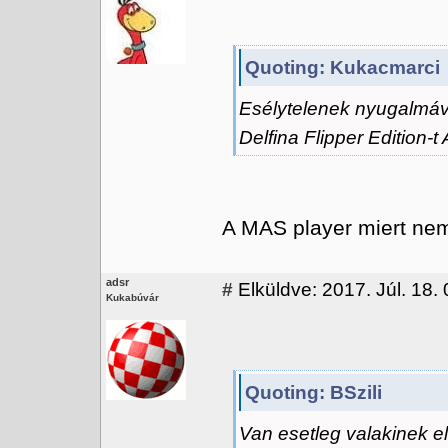
Quoting: Kukacmarci
Esélytelenek nyugalmáv
Delfina Flipper Edition-t
A MAS player miert nem
adsr
#
Elküldve: 2017. Júl. 18. 
Kukabúvár
Quoting: BSzili
Van esetleg valakinek e