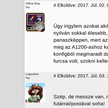
Yellow Dog
#
Elküldve: 2017. Júl. 02.
Tag
Úgy irigylem azokat aki
nyilván sokkal élesebb,
panaszképpen, mert az
meg az A1200-ashoz ka
konfigból megmaradt da
furcsa volt, szokni kellet
Logostino
#
Elküldve: 2017. Júl. 03.
Tag
Szép, de messze van, 
futárral/postával soha!