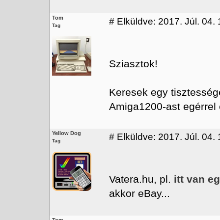
Tom
#
Elküldve: 2017. Júl. 04. 
Tag
Sziasztok!
Keresek egy tisztesség
Amiga1200-ast egérrel é
Yellow Dog
#
Elküldve: 2017. Júl. 04.
Tag
Vatera.hu, pl.
itt van e
akkor eBay...