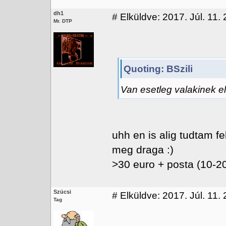
dh1
#
Elküldve: 2017. Júl. 11. 
Mr. DTP
Quoting: BSzili
Van esetleg valakinek e
uhh en is alig tudtam fe
meg draga :)
>30 euro + posta (10-20
Szücsi
#
Elküldve: 2017. Júl. 11. 
Tag