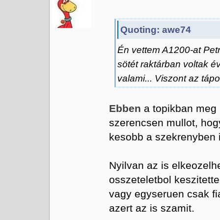
Quoting: awe74
Én vettem A1200-at Petr
sötét raktárban voltak é
valami... Viszont az tápo
Ebben
a topikban meg a
szerencsen mullot, hog
kesobb a szekrenyben i
Nyilvan az is elkeozelh
osszeteletbol keszitett
vagy egyseruen csak f
azert az is szamit.