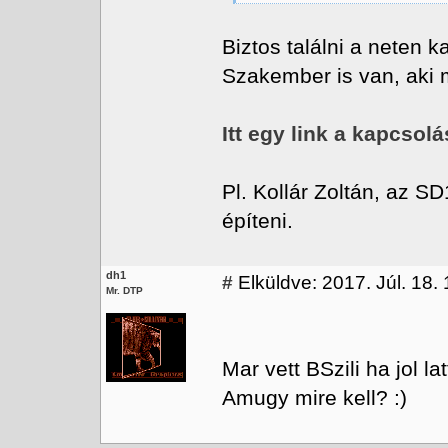
Biztos találni a neten 
Szakember is van, aki 
Itt egy link a kapcsolá
Pl. Kollár Zoltán, az S
építeni.
dh1
#
Elküldve: 2017. Júl. 18.
Mr. DTP
Mar vett BSzili ha jol lat
Amugy mire kell? :)