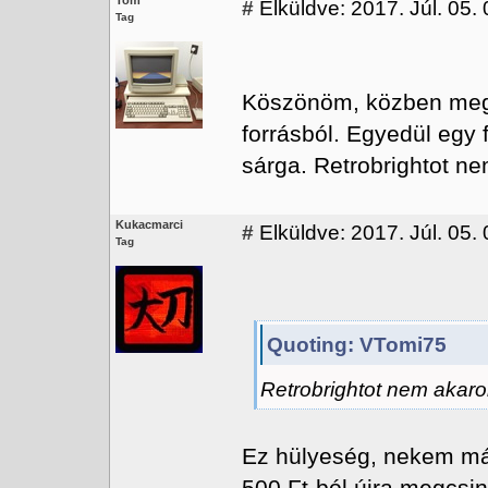
Tom
#
Elküldve: 2017. Júl. 05.
Tag
Köszönöm, közben mego
forrásból. Egyedül egy f
sárga. Retrobrightot ne
Kukacmarci
#
Elküldve: 2017. Júl. 05.
Tag
Quoting: VTomi75
Retrobrightot nem akarok
Ez hülyeség, nekem már