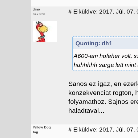
dino
#
Elküldve: 2017. Júl. 07.
Kék troll
Quoting: dh1
A600-am hofeher volt, sz
huhhhhh sarga lett mint a
Sanos ez igaz, en ezerk
konzekvenciat rogton, h
folyamathoz. Sajnos er
haladtaval...
Yellow Dog
#
Elküldve: 2017. Júl. 07.
Tag