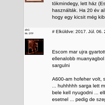
tökmindegy, lett ház (E
használták. Ha 20 év al
hogy egy kicsit még kibí
dh1
#
Elküldve: 2017. Júl. 06.
Mr. DTP
Escom mar ujra gyartot
ellenalobb muanyagbol 
sargulni
A600-am hofeher volt, s
... huhhhhh sarga lett mi
bele kell nyugodni ... e
esetnel ... pedig de szep