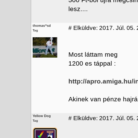
500 Ft-ból újra megcsi
lesz....
thomas^sd
#
Elküldve: 2017. Júl. 05.
Tag
Most láttam meg
1200 es táppal :
http://apro.amiga.hu
Akinek van pénze hajrá
Yellow Dog
#
Elküldve: 2017. Júl. 05.
Tag