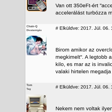
Van ott 350eFt-ért "acc
accelerálást turbózza m
Chain-Q
#
Elküldve: 2017. Júl. 06. 
Divatamigás
Birom amikor az overclo
megkimelt". A legtobb a
kilo, es mar az is inva
valaki hirtelen megadja 
Tom
#
Elküldve: 2017. Júl. 06.
Tag
Nekem nem voltak ilyen 