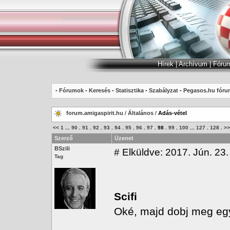
Hírek
|
Archívum
|
Fóru
-
Fórumok
-
Keresés
-
Statisztika
-
Szabályzat
-
Pegasos.hu fóru
forum.amigaspirit.hu
/
Általános
/
Adás-vétel
<<
1
...
90
.
91
.
92
.
93
.
94
.
95
.
96
.
97
.
98
.
99
.
100
...
127
.
128
.
>>
Szerző
Üzenet
BSzili
#
Elküldve: 2017. Jún. 23.
Tag
Scifi
Oké, majd dobj meg egy