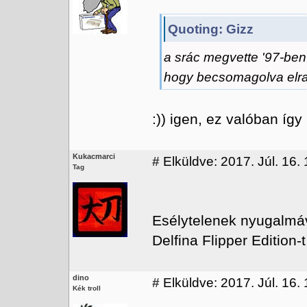
Quoting: Gizz
a srác megvette '97-ben 
hogy becsomagolva elrak
:)) igen, ez valóban így 
Kukacmarci
#
Elküldve: 2017. Júl. 16.
Tag
Esélytelenek nyugalmáv
Delfina Flipper Edition-
dino
#
Elküldve: 2017. Júl. 16.
Kék troll