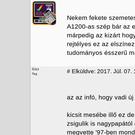
Nekem fekete szemetes
A1200-as szép bár az eg
márpedig az kizárt hogy
rejtélyes ez az elszíne
tudományos ésszerű m
Gizz
#
Elküldve: 2017. Júl. 07.
Tag
az az infó, hogy vadi új
kicsit mesébe illő ez de
zsigulik is nagypapától
megvette '97-ben mondju