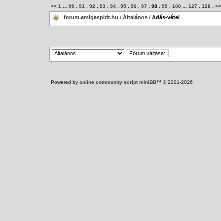
<<
1
...
90
.
91
.
92
.
93
.
94
.
95
.
96
.
97
.
98
.
99
.
100
...
127
.
128
.
>>
forum.amigaspirit.hu
/
Általános
/
Adás-vétel
Powered by
online community script miniBB
™ © 2001-2026