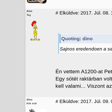
Awe
#
Elküldve: 2017. Júl. 08.
Tag
Quoting: dino
Sajnos eredendoen a sar
Én vettem A1200-at Petr
Egy sötét raktárban vo
kell valami... Viszont az
dino
#
Elküldve: 2017. Júl. 09. 
Kék troll