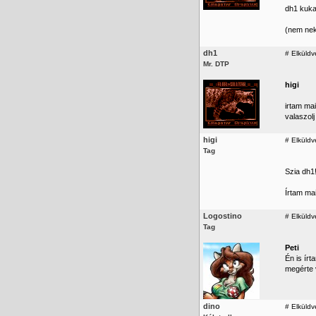
dh1 kuka
(nem nek
dh1
#
Elküldv
Mr. DTP
higi
irtam mai
valaszolj
higi
#
Elküldv
Tag
Szia dh1
Írtam mai
Logostino
#
Elküldv
Tag
Peti
Én is ír
megérte 
dino
#
Elküldve