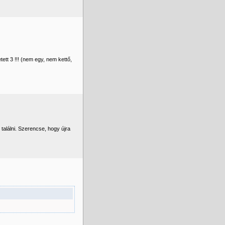
tt 3 !!! (nem egy, nem kettő,
találni. Szerencse, hogy újra