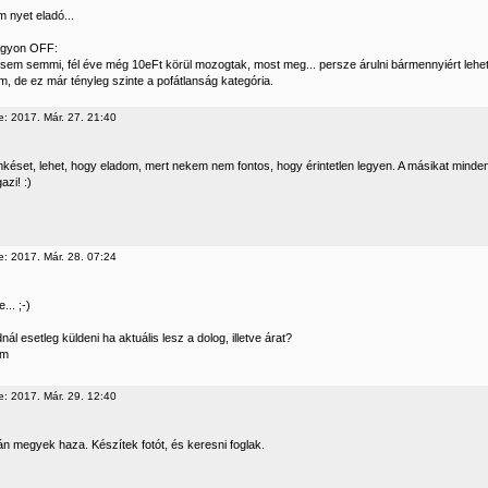
 nyet eladó...
nagyon OFF:
sem semmi, fél éve még 10eFt körül mozogtak, most meg... persze árulni bármennyiért lehet
m, de ez már tényleg szinte a pofátlanság kategória.
e: 2017. Már. 27. 21:40
imkéset, lehet, hogy eladom, mert nekem nem fontos, hogy érintetlen legyen. A másikat mind
azi! :)
e: 2017. Már. 28. 07:24
... ;-)
nál esetleg küldeni ha aktuális lesz a dolog, illetve árat?
öm
e: 2017. Már. 29. 12:40
án megyek haza. Készítek fotót, és keresni foglak.