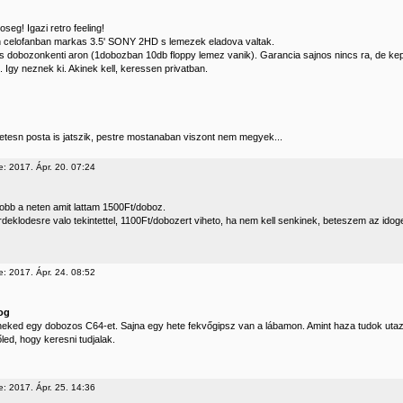
toseg! Igazi retro feeling!
n celofanban markas 3.5' SONY 2HD s lemezek eladova valtak.
s dobozonkenti aron (1dobozban 10db floppy lemez vanik). Garancia sajnos nincs ra, de kep
. Igy neznek ki. Akinek kell, keressen privatban.
tesn posta is jatszik, pestre mostanaban viszont nem megyek...
e: 2017. Ápr. 20. 07:24
sobb a neten amit lattam 1500Ft/doboz.
deklodesre valo tekintettel, 1100Ft/dobozert viheto, ha nem kell senkinek, beteszem az idoge
e: 2017. Ápr. 24. 08:52
og
neked egy dobozos C64-et. Sajna egy hete fekvőgipsz van a lábamon. Amint haza tudok utaz
led, hogy keresni tudjalak.
e: 2017. Ápr. 25. 14:36