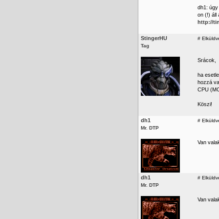
dh1: úgy
on (!) ál
http://
StingerHU
#
Elküldve
Tag
Srácok,
ha esetl
hozzá va
CPU (MOS
Köszi!
dh1
#
Elküldv
Mr. DTP
Van vala
dh1
#
Elküldv
Mr. DTP
Van vala