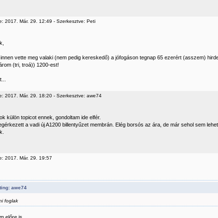
: 2017. Már. 29. 12:49 - Szerkesztve: Peti
k,
innen vette meg valaki (nem pedig kereskedő) a jófogáson tegnap 65 ezerért (asszem) hirdete
om (tri, troá)) 1200-est!
...
e: 2017. Már. 29. 18:20 - Szerkesztve: awe74
k külön topicot ennek, gondoltam ide elfér.
gérkezett a vadi új A1200 billentyűzet membrán. Elég borsós az ára, de már sehol sem lehet 
k.
e: 2017. Már. 29. 19:57
ting: awe74
ni foglak
 előre is.