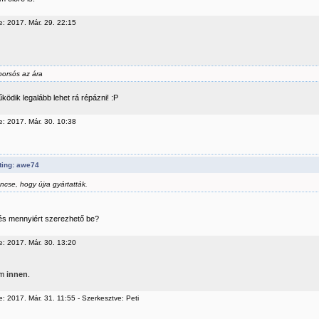
e: 2017. Már. 29. 22:15
borsós az ára
ödik legalább lehet rá répázni! :P
e: 2017. Már. 30. 10:38
ting: awe74
ncse, hogy újra gyártatták.
s mennyiért szerezhető be?
e: 2017. Már. 30. 13:20
om
innen
.
: 2017. Már. 31. 11:55 - Szerkesztve: Peti