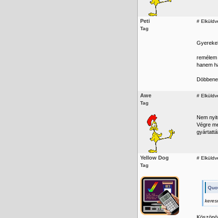
Peti
#
Elküldve
Tag
Gyereke
remélem 
hanem hár
Döbbenet
Awe
#
Elküldv
Tag
Nem nyito
Végre me
gyártattá
Yellow Dog
#
Elküldv
Tag
Quo
keres
Köszönöm