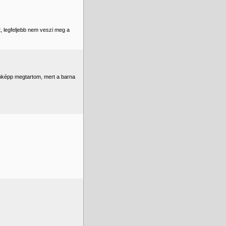
, legfeljebb nem veszi meg a
enképp megtartom, mert a barna