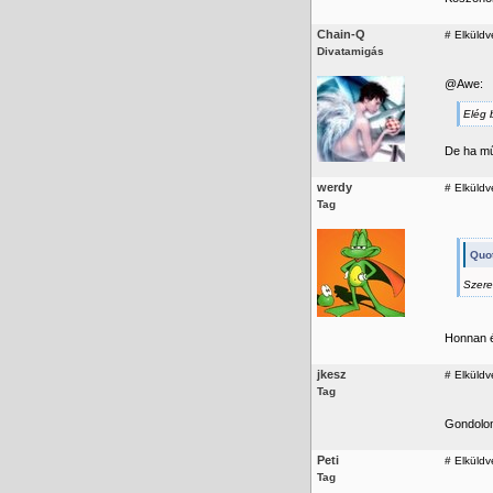
Chain-Q
#
Elküldv
Divatamigás
@Awe:
Elég 
De ha műk
werdy
#
Elküldv
Tag
Quo
Szere
Honnan é
jkesz
#
Elküldv
Tag
Gondol
Peti
#
Elküldve
Tag