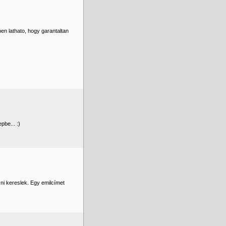
en lathato, hogy garantaltan
pbe... :)
ni kereslek. Egy emilcímet