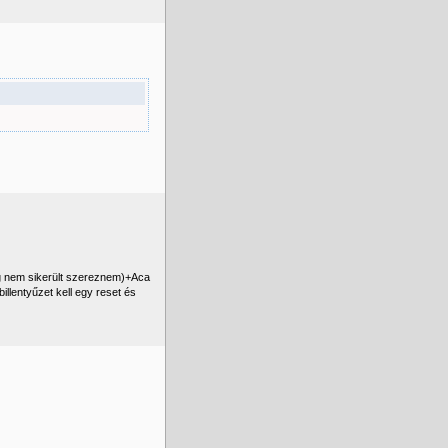
ég nem sikerült szereznem)+Aca
llentyűzet kell egy reset és