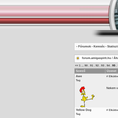
-
Fórumok
-
Keresés
-
Statiszt
forum.amigaspirit.hu
/
Ált
<<
1
...
90
.
91
.
92
.
93
.
94
.
95
.
Szerző
Üzenet
Awe
#
Elküldv
Tag
Nekem va
Yellow Dog
#
Elküldv
Tag