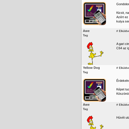
Gondolom
Kicsit, 
Azért
ez
kutya se
Awe
#
Elküldv
Tag
A gari c
C64 az ig
Yellow Dog
#
Elküldv
Tag
Érdekelne
Képet tud
Köszön
Awe
#
Elküldv
Tag
Húvét ut