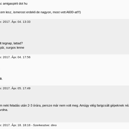
c amigaspirit dot hu
em lesz, ismerost erdekli de nagyon, most vett A600-at!!!)
e: 2017. Ápr. 04. 13:33
lt tegnap, lattad?
 plz, surgos lenne
e: 2017. Ápr. 04. 17:56
!
lt.
e: 2017. Ápr. 05. 17:49
tam neki feladás után 2-3 órára, persze már nem volt meg. Amúgy elég farigcsált gépeknek né
volna.
: 2017. Ápr. 18. 18:16 - Szerkesztve: dino