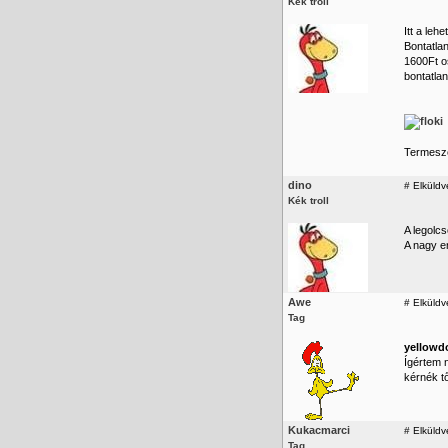
Kék troll
Itt a lehe
Bontatla
1600Ft o
bontatlan
Termesze
dino
#
Elküldv
Kék troll
A legolc
A nagy er
Awe
#
Elküldv
Tag
yellowd
Ígértem 
kérnék tő
Kukacmarci
#
Elküldv
Tag