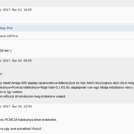
e: 2017. Ápr. 01. 16:25
ing: Peti
nincs CDTV-d
0 lett :)
e: 2017. Ápr. 02. 09:25
k!
y eladó Amiga 600 alaplap újrakondizva+billentyűzet és ház felső rész(sajnos alsó részt m
ókártya+Pcmcia hálókártya+40gb hdd+3.1 KS.Az alaplapnak van egy hibája induláskor nincs bi
én is így vettem.
m először itt kérdezem meg érdekel-e valakit.
e: 2017. Ápr. 02. 12:43
es PCMCIA halokartya lehet erdekelne.
j ra egy arat privatban! Koszi!