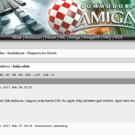
Hírek
|
Archívum
|
Fórum
|
IRC
|
Amiga
|
AmigaOS
|
FAQ
|
RSS
ika
-
Szabályzat
-
Pegasos.hu fórum
alános
/
Adás-vétel
96
.
97
.
98
.
99
.
100
...
127
.
128
.
>>
e: 2017. Már. 26. 22:32
n 2db dobozos, nagyon szép barna C64. Az egyik még sértetlen gari cimkés. Igazi retro érz
e: 2017. Már. 27. 06:13 - Szerkesztve: yellowdog