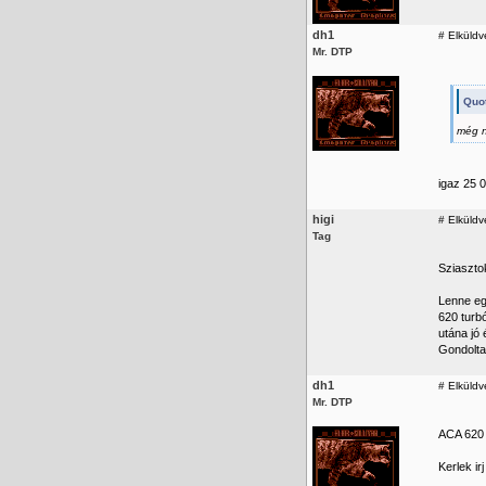
dh1
#
Elküldv
Mr. DTP
Quot
még 
igaz 25 00
higi
#
Elküldv
Tag
Sziaszto
Lenne eg
620 turb
utána jó 
Gondolta
dh1
#
Elküldv
Mr. DTP
ACA 620 
Kerlek ir