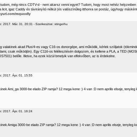
 tudom, még nincs CDTV-d - nem akarsz venni egyet? Tudom, hogy most nehéz helyzetben va
l a licit, igaz Caddy és távirányító nélkül (és valószínűleg itthonra se postáz, úgyhogy másként 
tinyurl.com/mquox8y
: 2017. Már. 31. 20:31 - Szerkesztve: stingerhu
eg valakinek akad Plus/4-es vagy C16-os donorgépe, ami működik, kérlek szóljatok (tökmind
lami, csak működjön). Egy C116-os felélesztésén dolgozom, és kellene a PLA, a TED (MOS
7501) belőle. Illetve, ha ezek közül bmelyik van elfekvőben, az is érdekelne.
e: 2017. Ápr. 01. 15:55
kinek Ami_ga 3000-be elado ZIP ramja? 12 mega kene :) 4 van :D nem aprilis elseje, tenyleg 
e: 2017. Ápr. 01. 16:24
kinek Amiga 3000-be elado ZIP ramja? 12 mega kene :) 4 van :D nem aprilis elseje, tenyleg k