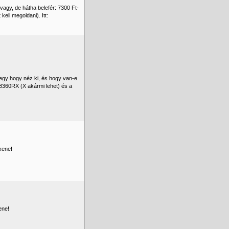
gy, de hátha belefér: 7300 Ft-
kell megoldani). Itt:
egy hogy néz ki, és hogy van-e
8360RX (X akármi lehet) és a
kene!
ene!