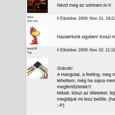
Nezd meg az ustream.tv-t!
dino
#
Elküldve: 2009. Nov. 01. 19:2
Kék troll
Hazaertunk egyben! Koszi mi
kroki78
#
Elküldve: 2009. Nov. 02. 11:1
Tag
Srácok!
A Hangulat, a feeling, meg 
lehettem, még ha sajna men
megfertőztetek!!!
Másik: köszi az ötleteket, f
meglátjuk mi lesz belőle. (h
:-P)