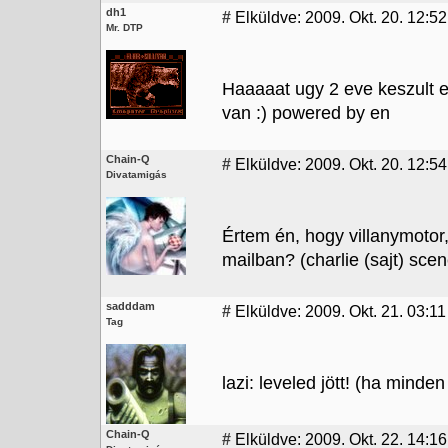
dh1
#
Elküldve: 2009. Okt. 20. 12:52
Mr. DTP
Haaaaat ugy 2 eve keszult eg
van :) powered by en
Chain-Q
#
Elküldve: 2009. Okt. 20. 12:54
Divatamigás
Értem én, hogy villanymotor
mailban? (charlie (sajt) sce
sadddam
#
Elküldve: 2009. Okt. 21. 03:11
Tag
lazi: leveled jött! (ha minden
Chain-Q
#
Elküldve: 2009. Okt. 22. 14:16