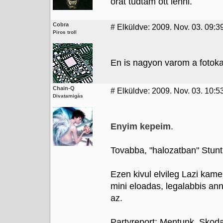
órát tudtam ott lenni.
Cobra
#
Elküldve: 2009. Nov. 03. 09:3
Piros troll
En is nagyon varom a fotoka
Chain-Q
#
Elküldve: 2009. Nov. 03. 10:53
Divatamigás
Enyim kepeim
.
Tovabba, "halozatban" Stun
Ezen kivul elvileg Lazi kam
mini eloadas, legalabbis an
az.
Partyreport: Mentunk. Skod