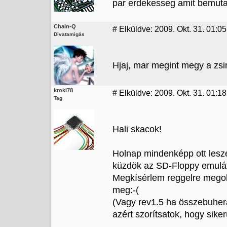
par erdekesseg amit bemutat
Chain-Q
#
Elküldve: 2009. Okt. 31. 01:05
Divatamigás
Hjaj, mar megint megy a zsi
kroki78
#
Elküldve: 2009. Okt. 31. 01:18
Tag
Hali skacok!
Holnap mindenképp ott lesze
küzdök az SD-Floppy emuláto
Megkísérlem reggelre megold
meg:-(
(Vagy rev1.5 ha összebuherá
azért szorítsatok, hogy siker