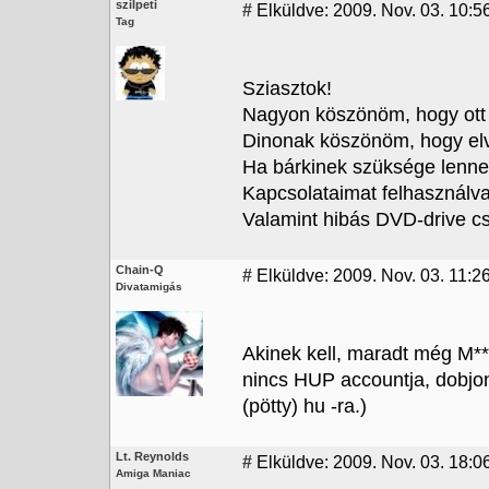
szilpeti
#
Elküldve: 2009. Nov. 03. 10:5
Tag
Sziasztok!
Nagyon köszönöm, hogy ott 
Dinonak köszönöm, hogy elvi
Ha bárkinek szüksége lenn
Kapcsolataimat felhasználva
Valamint hibás DVD-drive cs
Chain-Q
#
Elküldve: 2009. Nov. 03. 11:2
Divatamigás
Akinek kell, maradt még M*
nincs HUP accountja, dobjon
(pötty) hu -ra.)
Lt. Reynolds
#
Elküldve: 2009. Nov. 03. 18:06
Amiga Maniac