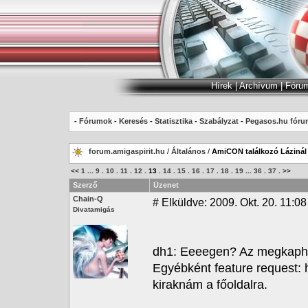
Hírek
|
Archívum
|
Fóru
-
Fórumok
-
Keresés
-
Statisztika
-
Szabályzat
-
Pegasos.hu fóru
forum.amigaspirit.hu
/
Általános
/
AmiCON találkozó Lázinál
<<
1
...
9
.
10
.
11
.
12
.
13
.
14
.
15
.
16
.
17
.
18
.
19
...
36
.
37
.
>>
Szerző
Üzenet
Chain-Q
#
Elküldve: 2009. Okt. 20. 11:08 
Divatamigás
dh1: Eeeegen? Az megkaphat
Egyébként feature request: 
kiraknám a főoldalra.