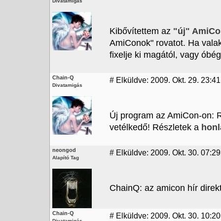
Divatamigás
Kibővítettem az
"új" AmiCo
AmiConok" rovatot. Ha valak
fixelje ki magától, vagy óbé
Chain-Q
#
Elküldve: 2009. Okt. 29. 23:41
Divatamigás
Új program az AmiCon-on: R
vetélkedő! Részletek a
hon
neongod
#
Elküldve: 2009. Okt. 30. 07:29
Alapító Tag
ChainQ: az amicon hír direk
Chain-Q
#
Elküldve: 2009. Okt. 30. 10:20
Divatamigás