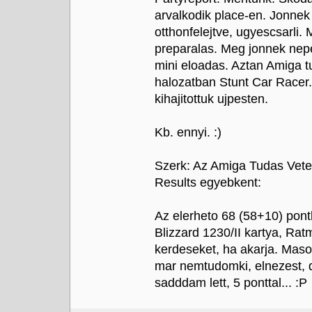
arvalkodik place-en. Jonne
otthonfelejtve, ugyescsarli.
preparalas. Meg jonnek nep
mini eloadas. Aztan Amiga t
halozatban Stunt Car Racer.
kihajitottuk ujpesten.
Kb. ennyi. :)
Szerk: Az Amiga Tudas Vete
Results egyebkent:
Az elerheto 68 (58+10) pont
Blizzard 1230/II kartya, Rat
kerdeseket, ha akarja. Masod
mar nemtudomki, elnezest, de
sadddam lett, 5 ponttal... :P