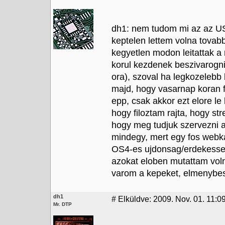
dh1: nem tudom mi az az USt
keptelen lettem volna tovabb
kegyetlen modon leitattak a
korul kezdenek beszivarogni 
ora), szoval ha legkozelebb 
majd, hogy vasarnap koran fo
epp, csak akkor ezt elore le
hogy filoztam rajta, hogy s
hogy meg tudjuk szervezni a 
mindegy, mert egy fos webka
OS4-es ujdonsag/erdekesseg
azokat eloben mutattam volna
varom a kepeket, elmenybe
dh1
#
Elküldve: 2009. Nov. 01. 11:0
Mr. DTP