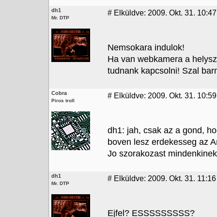
dh1
#
Elküldve: 2009. Okt. 31. 10:47
Mr. DTP
Nemsokara indulok!
Ha van webkamera a helyszi
tudnank kapcsolni! Szal barm
Cobra
#
Elküldve: 2009. Okt. 31. 10:59
Piros troll
dh1: jah, csak az a gond, hog
boven lesz erdekesseg az A
Jo szorakozast mindenkinek
dh1
#
Elküldve: 2009. Okt. 31. 11:16
Mr. DTP
Ejfel? ESSSSSSSSS?