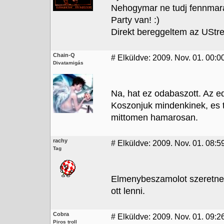
Nehogymar ne tudj fennmara
Party van! :)
Direkt bereggeltem az UStr
Chain-Q
#
Elküldve: 2009. Nov. 01. 00:0
Divatamigás
Na, hat ez odabaszott. Az e
Koszonjuk mindenkinek, es 
mittomen hamarosan.
rachy
#
Elküldve: 2009. Nov. 01. 08:5
Tag
Elmenybeszamolot szeretnek
ott lenni.
Cobra
#
Elküldve: 2009. Nov. 01. 09:2
Piros troll