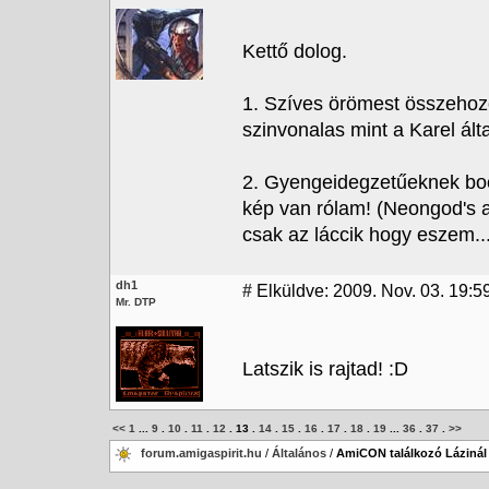
Kettő dolog.
1. Szíves örömest összehoz
szinvonalas mint a Karel álta
2. Gyengeidegzetűeknek bo
kép van rólam! (Neongod's a
csak az láccik hogy eszem... 
dh1
#
Elküldve: 2009. Nov. 03. 19:5
Mr. DTP
Latszik is rajtad! :D
<<
1
...
9
.
10
.
11
.
12
.
13
.
14
.
15
.
16
.
17
.
18
.
19
...
36
.
37
.
>>
forum.amigaspirit.hu
/
Általános
/
AmiCON találkozó Lázinál