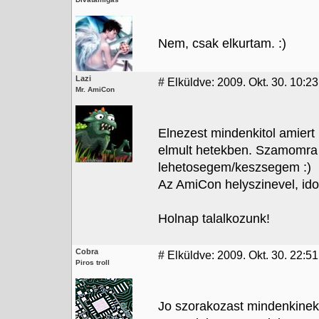
Nem, csak elkurtam. :)
Lazi
#
Elküldve: 2009. Okt. 30. 10:23
Mr. AmiCon
Elnezest mindenkitol amier
elmult hetekben. Szamomra i
lehetosegem/keszsegem :)
Az AmiCon helyszinevel, id
Holnap talalkozunk!
Cobra
#
Elküldve: 2009. Okt. 30. 22:51
Piros troll
Jo szorakozast mindenkinek!