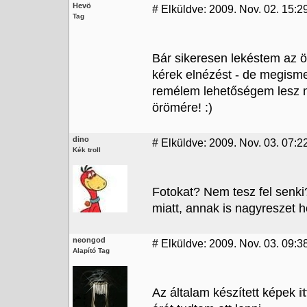
Hevö
#
Elküldve: 2009. Nov. 02. 15:2
Tag
Bár sikeresen lekéstem az ö
kérek elnézést - de megisme
remélem lehetőségem lesz m
örömére! :)
dino
#
Elküldve: 2009. Nov. 03. 07:2
Kék troll
Fotokat? Nem tesz fel senk
miatt, annak is nagyreszet h
neongod
#
Elküldve: 2009. Nov. 03. 09:3
Alapító Tag
Az általam készített képek
it