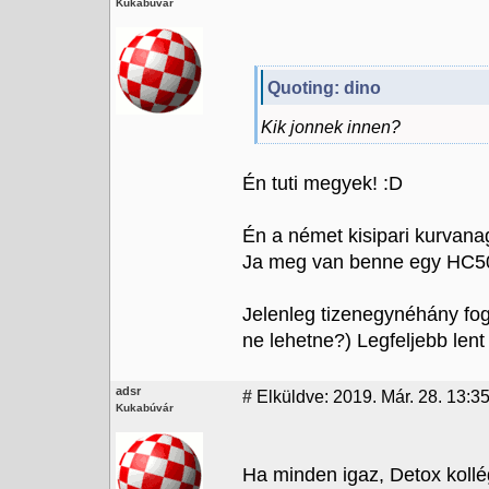
Kukabúvár
Quoting: dino
Kik jonnek innen?
Én tuti megyek! :D
Én a német kisipari kurvana
Ja meg van benne egy HC500
Jelenleg tizenegynéhány fogl
ne lehetne?) Legfeljebb len
adsr
#
Elküldve: 2019. Már. 28. 13:3
Kukabúvár
Ha minden igaz, Detox koll