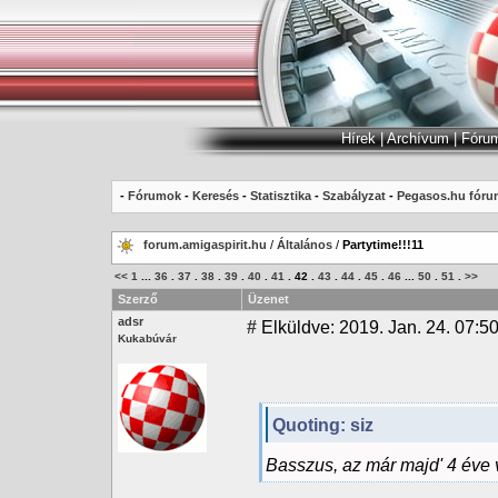
Hírek
|
Archívum
|
Fóru
-
Fórumok
-
Keresés
-
Statisztika
-
Szabályzat
-
Pegasos.hu fóru
forum.amigaspirit.hu
/
Általános
/
Partytime!!!11
<<
1
...
36
.
37
.
38
.
39
.
40
.
41
.
42
.
43
.
44
.
45
.
46
...
50
.
51
.
>>
Szerző
Üzenet
adsr
#
Elküldve: 2019. Jan. 24. 07:5
Kukabúvár
Quoting: siz
Basszus, az már majd' 4 éve 