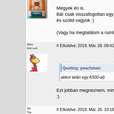
Megyek én is.
Bár csak visszafogottan egy t
és szolid vagyok :)
(Vagy ha megtalálom a ruml
dino
#
Elküldve: 2019. Már. 26. 09:4
Kék troll
Quoting: peachman
akkor talán egy A500-at)
Ezt jobban megneznem, mint 
:)
siz
#
Elküldve: 2019. Már. 26. 10:1
Tag