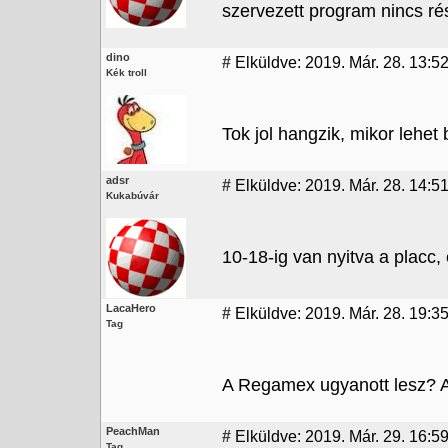
szervezett program nincs ré
dino
#
Elküldve: 2019. Már. 28. 13:52
Kék troll
Tok jol hangzik, mikor lehet 
adsr
#
Elküldve: 2019. Már. 28. 14:5
Kukabúvár
10-18-ig van nyitva a placc,
LacaHero
#
Elküldve: 2019. Már. 28. 19:3
Tag
A Regamex ugyanott lesz? A
PeachMan
#
Elküldve: 2019. Már. 29. 16:5
Tag