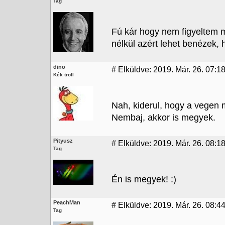
Tag
Fú kár hogy nem figyeltem m
nélkül azért lehet benézek,
dino
#
Elküldve: 2019. Már. 26. 07:1
Kék troll
Nah, kiderul, hogy a vegen 
Nembaj, akkor is megyek.
Pityusz
#
Elküldve: 2019. Már. 26. 08:1
Tag
Én is megyek! :)
PeachMan
#
Elküldve: 2019. Már. 26. 08:4
Tag