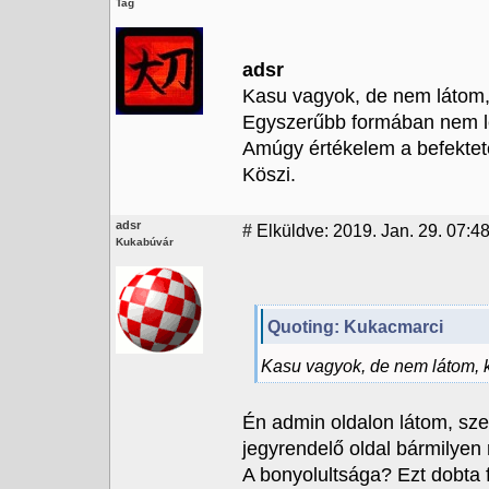
Tag
adsr
Kasu vagyok, de nem látom, k
Egyszerűbb formában nem le
Amúgy értékelem a befektete
Köszi.
adsr
#
Elküldve: 2019. Jan. 29. 07:4
Kukabúvár
Quoting: Kukacmarci
Kasu vagyok, de nem látom, ki
Én admin oldalon látom, sze
jegyrendelő oldal bármilyen
A bonyolultsága? Ezt dobta 