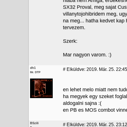
hiaba nem Amiga, erdekesne
SX32 Proval, meg sajat Cus
villanytojohibridem meg, ug
na meg... hatha kedvet kap h
tervezem.
Szerk:
Mar nagyon varom. :)
dh1
#
Elküldve: 2019. Már. 25. 22:4
Mr. DTP
en lehet melo miatt nem tud
ha megyek egy szeket foglal
aldogalni sajna :(
en PB es MOS combot vinn
BSzili
#
Elküldve: 2019. Már. 25. 23:1