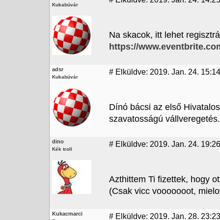
Kukabúvár
Na skacok, itt lehet regisztr
https://www.eventbrite.c
adsr
#
Elküldve: 2019. Jan. 24. 15:1
Kukabúvár
Dínó bácsi az első Hivatalos
szavatosságú vállveregetés.
dino
#
Elküldve: 2019. Jan. 24. 19:2
Kék troll
Azthittem Ti fizettek, hogy ot
(Csak vicc vooooooot, mielo
Kukacmarci
#
Elküldve: 2019. Jan. 28. 23:2