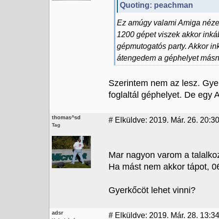
Quoting: peachman
Ez amúgy valami Amiga nézeg
1200 gépet viszek akkor in
gépmutogatós party. Akkor i
átengedem a géphelyet másn
Szerintem nem az lesz. Gyere
foglaltál géphelyet. De egy A6
thomas^sd
#
Elküldve: 2019. Már. 26. 20:3
Tag
Mar nagyon varom a talalkoz
Ha mást nem akkor tápot, 06
Gyerkőcöt lehet vinni?
adsr
#
Elküldve: 2019. Már. 28. 13:3