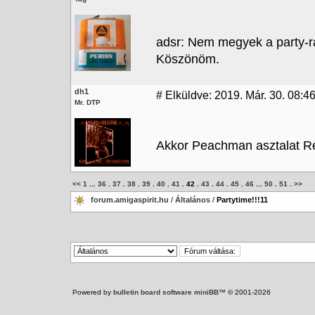
adsr: Nem megyek a party-r
Köszönöm.
dh1
#
Elküldve: 2019. Már. 30. 08:4
Mr. DTP
Akkor Peachman asztalat R
<<
1
...
36
.
37
.
38
.
39
.
40
.
41
.
42
.
43
.
44
.
45
.
46
...
50
.
51
.
>>
forum.amigaspirit.hu
/
Általános
/
Partytime!!!11
Powered by
bulletin board software miniBB
™ © 2001-2026