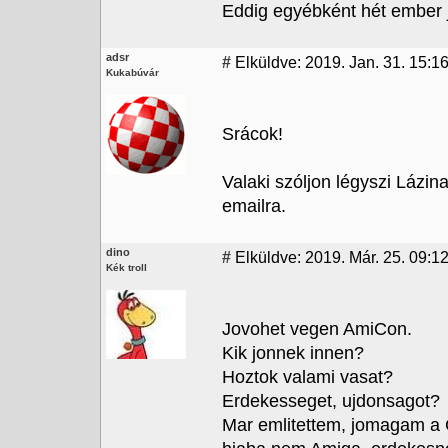
Eddig egyébként hét ember j
adsr
#
Elküldve: 2019. Jan. 31. 15:1
Kukabúvár
Srácok!
Valaki szóljon légyszi Lázi
emailra.
dino
#
Elküldve: 2019. Már. 25. 09:12
Kék troll
Jovohet vegen AmiCon.
Kik jonnek innen?
Hoztok valami vasat?
Erdekesseget, ujdonsagot?
Mar emlitettem, jomagam a C