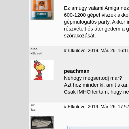
Ez amúgy valami Amiga néze
600-1200 gépet viszek akk
gépmutogatós party. Akkor 
részvételt és átengedem a
szórakozását.
dino
#
Elküldve: 2019. Már. 26. 16:11
Kék troll
peachman
Nehogy megsertodj mar?
Azt hoz mindenki, amit akar,
Csak IMHO leirtam, hogy nek
siz
#
Elküldve: 2019. Már. 26. 17:5
Tag