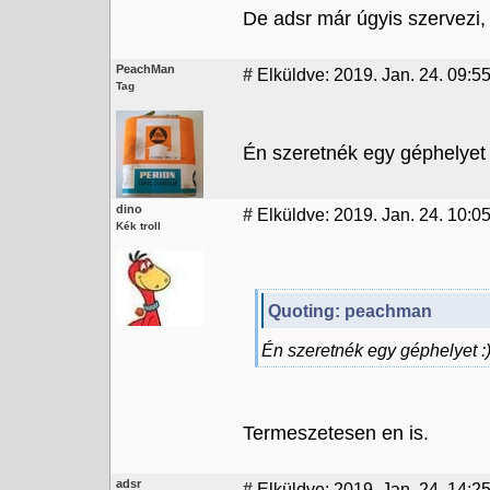
De adsr már úgyis szervezi, 
PeachMan
#
Elküldve: 2019. Jan. 24. 09:5
Tag
Én szeretnék egy géphelyet 
dino
#
Elküldve: 2019. Jan. 24. 10:0
Kék troll
Quoting: peachman
Én szeretnék egy géphelyet :
Termeszetesen en is.
adsr
#
Elküldve: 2019. Jan. 24. 14:25