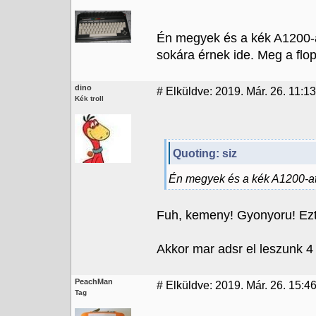
Én megyek és a kék A1200-a
sokára érnek ide. Meg a flo
dino
#
Elküldve: 2019. Már. 26. 11:13
Kék troll
Quoting: siz
Én megyek és a kék A1200-a
Fuh, kemeny! Gyonyoru! Ez
Akkor mar adsr el leszunk 4 
PeachMan
#
Elküldve: 2019. Már. 26. 15:4
Tag