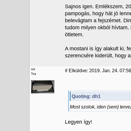
Sajnos igen. Emlékszem, 2
pampogás, hogy hát jó lenne
belevágtam a fejszémet. Din
tudom milyen okból hívtam, 
ötletem.
A mostani is így alakult ki
szerencsére kiderült, hogy a
siz
#
Elküldve: 2019. Jan. 24. 07:5
Tag
Quoting: dh1
Most szolok, iden (sem) terv
Legyen így!