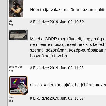
Nem tudja valaki, mi történt az amigakit-
siz
#
Elküldve: 2019. Jún. 02. 10:52
Tag
Mivel a GDPR megköveteli, hogy még a
nem lenne muszáj, ezért nekik is kellett
szerinti időzónában, közép-európaiban m
használható tovább.
Yellow Dog
#
Elküldve: 2019. Jún. 02. 11:23
Tag
GDPR = pénzbehajtás, ha jól értelmeze
Scifi
#
Elküldve: 2019. Jún. 02. 13:57
Tag