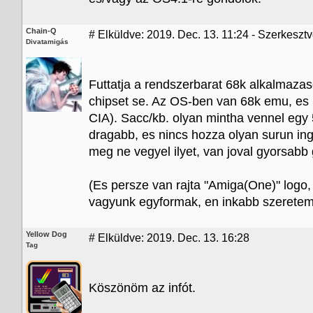
Chain-Q
#
Elküldve: 2019. Dec. 13. 11:24 - Szerkesztv
Divatamigás
Futtatja a rendszerbarat 68k alkalmaza
chipset se. Az OS-ben van 68k emu, es r
CIA). Sacc/kb. olyan mintha vennel eg
dragabb, es nincs hozza olyan surun ing
meg ne vegyel ilyet, van joval gyorsabb 
(Es persze van rajta "Amiga(One)" logo,
vagyunk egyformak, en inkabb szeretem 
Yellow Dog
#
Elküldve: 2019. Dec. 13. 16:28
Tag
Köszönöm az infót.