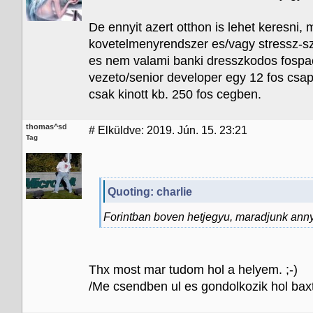
De ennyit azert otthon is lehet keresni,
kovetelmenyrendszer es/vagy stressz-szi
es nem valami banki dresszkodos fospac
vezeto/senior developer egy 12 fos csap
csak kinott kb. 250 fos cegben.
thomas^sd
#
Elküldve: 2019. Jún. 15. 23:21
Tag
Quoting: charlie
Forintban boven hetjegyu, maradjunk anny
Thx most mar tudom hol a helyem. ;-)
/Me csendben ul es gondolkozik hol baxt