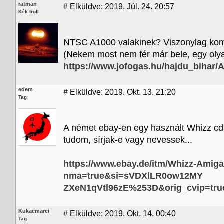
ratman
#
Elküldve: 2019. Júl. 24. 20:57
Kék troll
NTSC A1000 valakinek? Viszonylag komp
(Nekem most nem fér már bele, egy olya
https://www.jofogas.hu/hajdu_bihar
edem
#
Elküldve: 2019. Okt. 13. 21:20
Tag
A német ebay-en egy használt Whizz cd32-
tudom, sírjak-e vagy nevessek...
https://www.ebay.de/itm/Whizz-Ami
nma=true&si=sVDXlLR0ow12MY
ZXeN1qVtl96zE%253D&orig_cvip=true
Kukacmarci
#
Elküldve: 2019. Okt. 14. 00:40
Tag