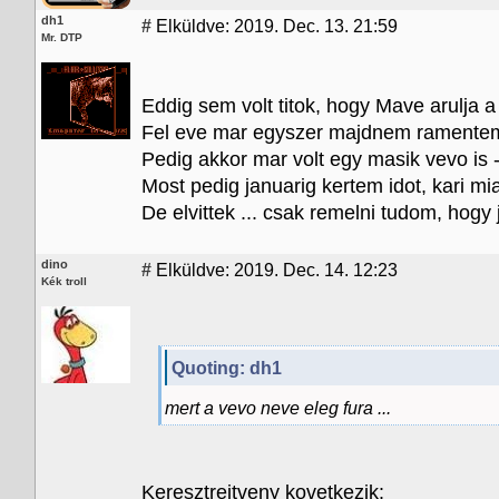
dh1
#
Elküldve: 2019. Dec. 13. 21:59
Mr. DTP
Eddig sem volt titok, hogy Mave arulja a
Fel eve mar egyszer majdnem ramente
Pedig akkor mar volt egy masik vevo is 
Most pedig januarig kertem idot, kari mia
De elvittek ... csak remelni tudom, hogy j
dino
#
Elküldve: 2019. Dec. 14. 12:23
Kék troll
Quoting: dh1
mert a vevo neve eleg fura ...
Keresztrejtveny kovetkezik: