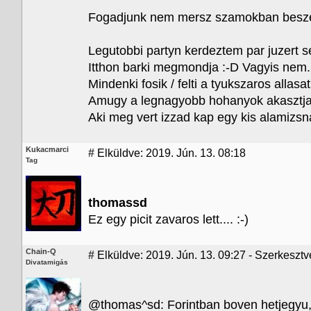
Fogadjunk nem mersz szamokban beszel
Legutobbi partyn kerdeztem par juzert
Itthon barki megmondja :-D Vagyis nem.
Mindenki fosik / felti a tyukszaros allasat,
Amugy a legnagyobb hohanyok akasztja
Aki meg vert izzad kap egy kis alamizsn
Kukacmarci
#
Elküldve: 2019. Jún. 13. 08:18
Tag
thomassd
Ez egy picit zavaros lett.... :-)
Chain-Q
#
Elküldve: 2019. Jún. 13. 09:27 - Szerkesztve
Divatamigás
@thomas^sd: Forintban boven hetjegyu,