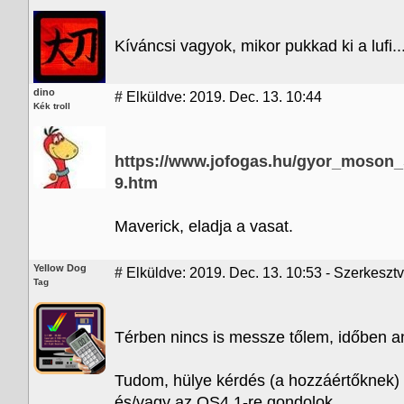
Kíváncsi vagyok, mikor pukkad ki a lufi..
dino
#
Elküldve: 2019. Dec. 13. 10:44
Kék troll
https://www.jofogas.hu/gyor_moson
9.htm
Maverick, eladja a vasat.
Yellow Dog
#
Elküldve: 2019. Dec. 13. 10:53 - Szerkeszt
Tag
Térben nincs is messze tőlem, időben an
Tudom, hülye kérdés (a hozzáértőknek) d
és/vagy az OS4.1-re gondolok.