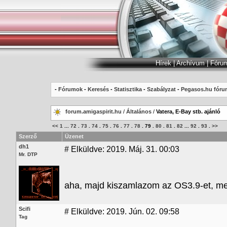
Hírek
|
Archívum
|
Fóru
-
Fórumok
-
Keresés
-
Statisztika
-
Szabályzat
-
Pegasos.hu fóru
forum.amigaspirit.hu
/
Általános
/
Vatera, E-Bay stb. ajánló
<<
1
...
72
.
73
.
74
.
75
.
76
.
77
.
78
.
79
.
80
.
81
.
82
...
92
.
93
.
>>
Szerző
Üzenet
dh1
#
Elküldve: 2019. Máj. 31. 00:03
Mr. DTP
aha, majd kiszamlazom az OS3.9-et, me
Scifi
#
Elküldve: 2019. Jún. 02. 09:58
Tag