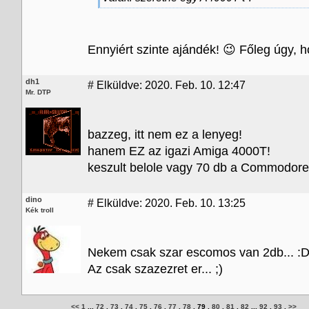
Ennyiért szinte ajándék! 😉 Főleg úgy, ho
dh1
#
Elküldve: 2020. Feb. 10. 12:47
Mr. DTP
bazzeg, itt nem ez a lenyeg!
hanem EZ az igazi Amiga 4000T!
keszult belole vagy 70 db a Commodore 
dino
#
Elküldve: 2020. Feb. 10. 13:25
Kék troll
Nekem csak szar escomos van 2db... :D
Az csak szazezret er... ;)
<<
1
...
72
.
73
.
74
.
75
.
76
.
77
.
78
.
79
.
80
.
81
.
82
...
92
.
93
.
>>