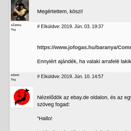
Megértettem, köszi!
sZamu
#
Elküldve: 2019. Jún. 03. 19:37
Tag
https://www.jofogas.hu/baranya/C
Ennyiért ajándék, ha valaki arrafelé lak
edem
#
Elküldve: 2019. Jún. 10. 14:57
Tag
Nézelődök az ebay.de oldalon, és az egy
szöveg fogad:
"Hallo!