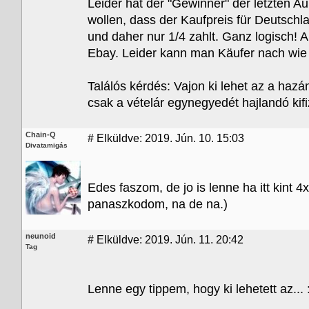
Leider hat der "Gewinner" der letzten A
wollen, dass der Kaufpreis für Deutschla
und daher nur 1/4 zahlt. Ganz logisch!
Ebay. Leider kann man Käufer nach wie v
Találós kérdés: Vajon ki lehet az a haz
csak a vételár egynegyedét hajlandó kif
Chain-Q
#
Elküldve: 2019. Jún. 10. 15:03
Divatamigás
Edes faszom, de jo is lenne ha itt kint 4
panaszkodom, na de na.)
neunoid
#
Elküldve: 2019. Jún. 11. 20:42
Tag
Lenne egy tippem, hogy ki lehetett az... :