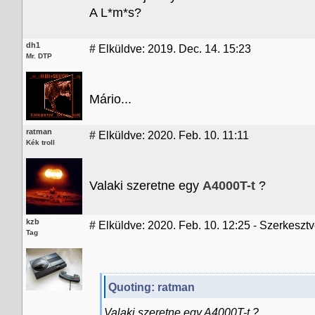
A L*m*s?
dh1
#
Elküldve: 2019. Dec. 14. 15:23
Mr. DTP
Mário...
ratman
#
Elküldve: 2020. Feb. 10. 11:11
Kék troll
Valaki szeretne egy
A4000T-t
?
kzb
#
Elküldve: 2020. Feb. 10. 12:25 - Szerkeszt
Tag
Quoting: ratman
Valaki szeretne egy A4000T-t ?