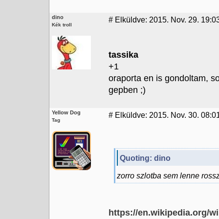
dino
#
Elküldve: 2015. Nov. 29. 19:03
Kék troll
tassika
+1
oraporta en is gondoltam, s
gepben ;)
Yellow Dog
#
Elküldve: 2015. Nov. 30. 08:0
Tag
Quoting: dino
zorro szlotba sem lenne ross
https://en.wikipedia.org/w