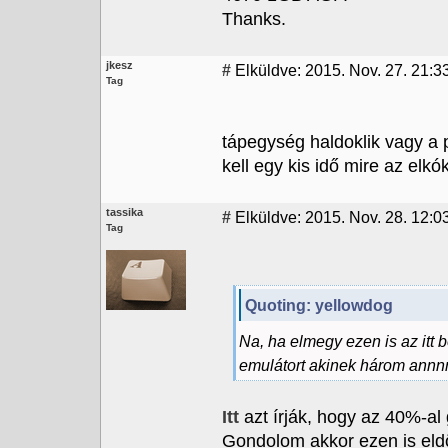
Thanks.
jkesz
#
Elküldve: 2015. Nov. 27. 21:33
Tag
tápegység haldoklik vagy a p
kell egy kis idő mire az elk
tassika
#
Elküldve: 2015. Nov. 28. 12:0
Tag
Quoting: yellowdog
Na, ha elmegy ezen is az itt
emulátort akinek három annnn
Itt
azt írják, hogy az 40%-al
Gondolom akkor ezen is eld