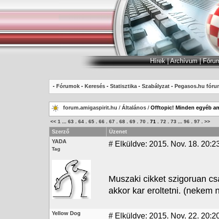
Hírek
|
Archívum
|
Fóru
-
Fórumok
-
Keresés
-
Statisztika
-
Szabályzat
-
Pegasos.hu fóru
forum.amigaspirit.hu
/
Általános
/
Offtopic! Minden egyéb am
<<
1
...
63
.
64
.
65
.
66
.
67
.
68
.
69
.
70
.
71
.
72
.
73
...
96
.
97
.
>>
Szerző
Üzenet
YADA
#
Elküldve: 2015. Nov. 18. 20:2
Tag
Muszaki cikket szigoruan c
akkor kar eroltetni. (nekem 
Yellow Dog
#
Elküldve: 2015. Nov. 22. 20:2