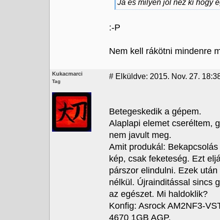
Ja es milyen jol nez ki hogy e
:-P
Nem kell rákötni mindenre mon
Kukacmarci
#
Elküldve: 2015. Nov. 27. 18:3
Tag
Betegeskedik a gépem.
Alaplapi elemet cseréltem, 
nem javult meg.
Amit produkál: Bekapcsolás 
kép, csak feketeség. Ezt elj
párszor elindulni. Ezek utá
nélkül. Újrainditással sincs
az egészet. Mi haldoklik?
Konfig: Asrock AM2NF3-VS
4670 1GB AGP.