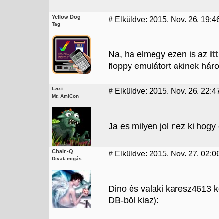
Yellow Dog
#
Elküldve: 2015. Nov. 26. 19:4
Tag
Na, ha elmegy ezen is az
it
floppy emulátort akinek hár
Lazi
#
Elküldve: 2015. Nov. 26. 22:4
Mr. AmiCon
Ja es milyen jol nez ki hogy
Chain-Q
#
Elküldve: 2015. Nov. 27. 02:0
Divatamigás
Dino és valaki karesz4613 k
DB-ből kiaz):