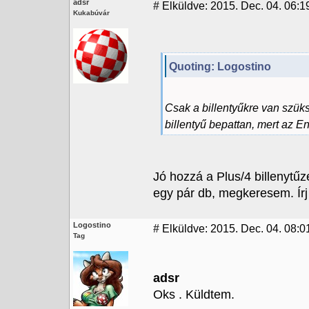
adsr
#
Elküldve: 2015. Dec. 04. 06:1
Kukabúvár
Quoting: Logostino
Csak a billentyűkre van szüks
billentyű bepattan, mert az E
Jó hozzá a Plus/4 billenytűze
egy pár db, megkeresem. Írj 
Logostino
#
Elküldve: 2015. Dec. 04. 08:0
Tag
adsr
Oks . Küldtem.