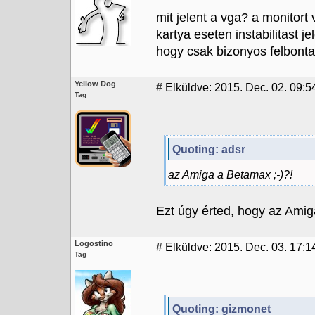
mit jelent a vga? a monitort
kartya eseten instabilitast j
hogy csak bizonyos felbont
Yellow Dog
#
Elküldve: 2015. Dec. 02. 09:5
Tag
Quoting: adsr
az Amiga a Betamax ;-)?!
Ezt úgy érted, hogy az Amiga
Logostino
#
Elküldve: 2015. Dec. 03. 17:1
Tag
Quoting: gizmonet