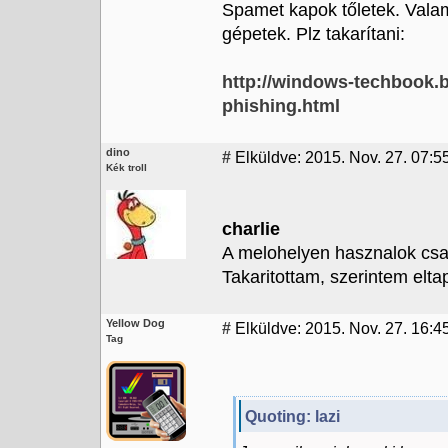
Spamet kapok tőletek. Vala
gépetek. Plz takarítani:
http://windows-techbook.bl
phishing.html
dino
#
Elküldve: 2015. Nov. 27. 07:55
Kék troll
charlie
A melohelyen hasznalok csa
Takaritottam, szerintem elta
Yellow Dog
#
Elküldve: 2015. Nov. 27. 16:4
Tag
Quoting: lazi