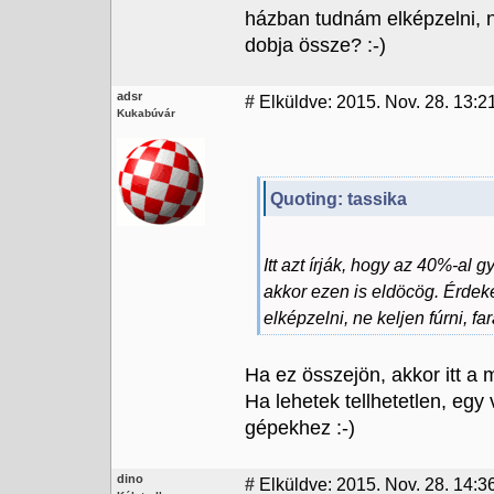
házban tudnám elképzelni, n
dobja össze? :-)
adsr
#
Elküldve: 2015. Nov. 28. 13:2
Kukabúvár
Quoting: tassika
Itt azt írják, hogy az 40%-al
akkor ezen is eldöcög. Érde
elképzelni, ne keljen fúrni, f
Ha ez összejön, akkor itt a 
Ha lehetek tellhetetlen, eg
gépekhez :-)
dino
#
Elküldve: 2015. Nov. 28. 14:3