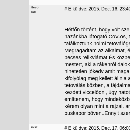
Hevö
#
Elküldve: 2015. Dec. 16. 23:4
Tag
Hétfőn történt, hogy volt sze
hazánkba látogató CoV-os, M
találkoztunk holmi tetoválógé
Megragadtam az alkalmat, és 
becses relikviámat.És közbe
mestert, aki a rákenról dalo
hihetetlen jókedv amit mag
kifolyólag meg kellett állni
tetoválás közben, a fájdalm
kezdett viccelődni, úgy hato
említenem, hogy mindeközben
kérem olyan mint a rajzai, a
puskapor bőven..Ennyit sze
adsr
#
Elküldve: 2015. Dec. 17. 06:0