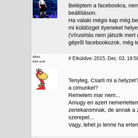
Beléptem a facebookra, nem 
beállításon.
Ha valaki mégis kap még bel
mi küldözget ilyeneket helye
(Vírusirtás nem játszik mer
gépről facebookozok, még t
dino
#
Elküldve: 2015. Dec. 03. 18:58
Kék troll
Tenyleg, Csarli mi a helyze
a cimunkel?
Remelem mar nem...
Amugy en azert nemertettem
zenekaromnak, de annak a z
szerepel...
Vagy, lehet jo lenne ha ert