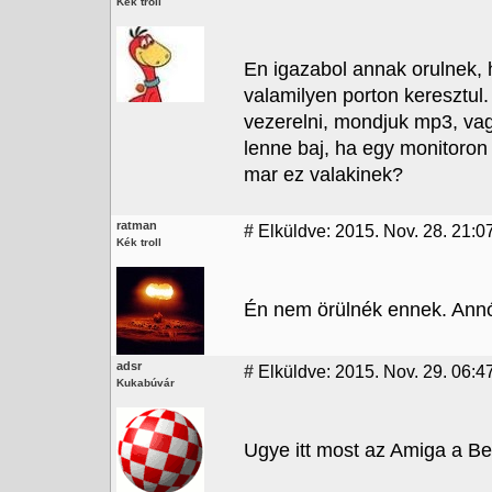
Kék troll
En igazabol annak orulnek, 
valamilyen porton keresztul
vezerelni, mondjuk mp3, vag
lenne baj, ha egy monitoron 
mar ez valakinek?
ratman
#
Elküldve: 2015. Nov. 28. 21:0
Kék troll
Én nem örülnék ennek. Annó
adsr
#
Elküldve: 2015. Nov. 29. 06:4
Kukabúvár
Ugye itt most az Amiga a Be