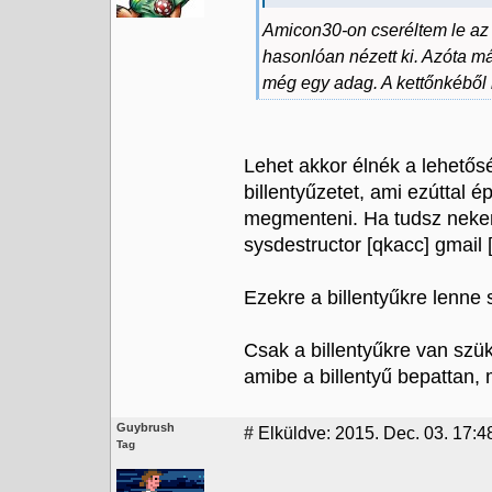
Amicon30-on cseréltem le az
hasonlóan nézett ki. Azóta m
még egy adag. A kettőnkéből ki
Lehet akkor élnék a lehetős
billentyűzetet, ami ezúttal 
megmenteni. Ha tudsz nekem 
sysdestructor [qkacc] gmail 
Ezekre a billentyűkre lenn
Csak a billentyűkre van szük
amibe a billentyű bepattan,
Guybrush
#
Elküldve: 2015. Dec. 03. 17:4
Tag