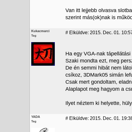
Van itt lejjebb olvasva slotb
szerint más(ok)nak is működi
Kukacmarci
#
Elküldve: 2015. Dec. 01. 10:5
Tag
Ha egy VGA-nak tápellátási 
Szaki mondta ezt, meg persz
De én semmi hibát nem lát
csíkoz, 3DMark05 simán lefu
Csak mert gondoltam, eladná
Alaplapot meg hagyom a cs
Ilyet néztem ki helyette, hül
YADA
#
Elküldve: 2015. Dec. 01. 19:3
Tag