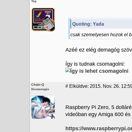
Tag
Quoting: Yada
csak szemelyesen hozok el ba
Azéé ez elég demagóg szöve
Így is tudnak csomagolni:
Chain-Q
#
Elküldve: 2015. Nov. 26. 12:59
Divatamigás
Raspberry Pi Zero, 5 dollár
videóban egy Amiga 600 és 
https://www.raspberrypi.or