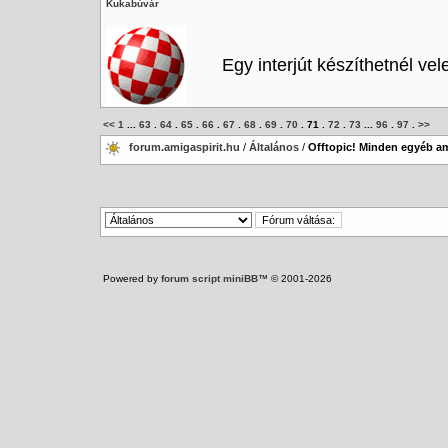
Kukabúvár
Egy interjút készíthetnél ve
<<
1
...
63
.
64
.
65
.
66
.
67
.
68
.
69
.
70
.
71
.
72
.
73
...
96
.
97
.
>>
forum.amigaspirit.hu
/
Általános
/
Offtopic! Minden egyéb am
Powered by
forum script miniBB
™ © 2001-2026