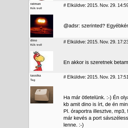
ratman
#
Elküldve: 2015. Nov. 29. 14:5
Kék troll
@adsr: szerinted? Egyébkén
dino
#
Elküldve: 2015. Nov. 29. 17:2
Kék troll
En akkor is szeretnek betam
tassika
#
Elküldve: 2015. Nov. 29. 17:5
Tag
Ha már ötletelünk. :-) Én ol
kb amit dino is írt, de én mi
Pl. óraportra illesztve, mp3,
már kevés a port sávszéless
lenne. :-)