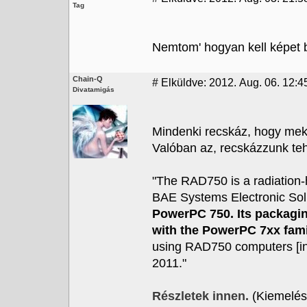
Tag
Nemtom' hogyan kell képet b
Chain-Q
#
Elküldve: 2012. Aug. 06. 12:4
Divatamigás
Mindenki recskáz, hogy mekko
Valóban az, recskázzunk tehá
"The RAD750 is a radiation
BAE Systems Electronic Solu
PowerPC 750. Its packagin
with the PowerPC 7xx fami
using RAD750 computers [inc
2011."
Részletek innen.
(Kiemelés