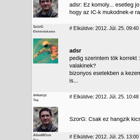
adsr: Ez komoly... esetleg jo
hogy az IC-k mukodnek-e rajt
SzörG
#
Elküldve: 2012. Júl. 25. 09:40
Elektrolakatos
adsr
pedig szerintem tök korrekt 
valakinek?
bizonyos esetekben a kezeme
is...
dekanyz
#
Elküldve: 2012. Júl. 25. 10:48
Tag
SzorG: Csak ez hangzik kic
AliveMOon
#
Elküldve: 2012. Júl. 25. 13:00
Tag