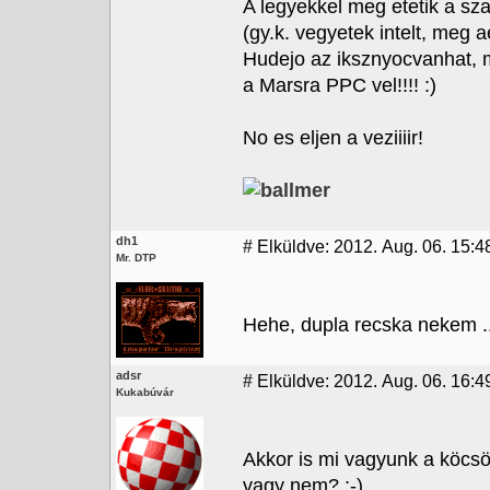
A legyekkel meg etetik a szar
(gy.k. vegyetek intelt, meg 
Hudejo az iksznyocvanhat, 
a Marsra PPC vel!!!! :)
No es eljen a veziiiir!
dh1
#
Elküldve: 2012. Aug. 06. 15:4
Mr. DTP
Hehe, dupla recska nekem ...
adsr
#
Elküldve: 2012. Aug. 06. 16:4
Kukabúvár
Akkor is mi vagyunk a köcs
vagy nem? ;-)