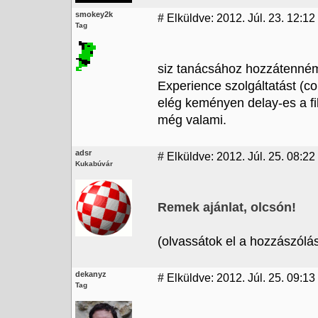
smokey2k
#
Elküldve: 2012. Júl. 23. 12:12
Tag
siz tanácsához hozzátenném
Experience szolgáltatást (co
elég keményen delay-es a fil
még valami.
adsr
#
Elküldve: 2012. Júl. 25. 08:22
Kukabúvár
Remek ajánlat, olcsón!
(olvassátok el a hozzászólást
dekanyz
#
Elküldve: 2012. Júl. 25. 09:13
Tag