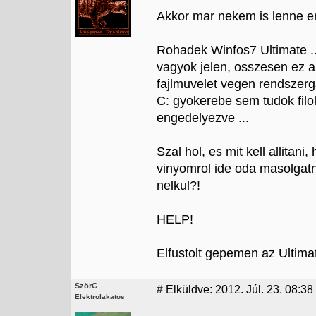
Akkor mar nekem is lenne er
Rohadek Winfos7 Ultimate ..
vagyok jelen, osszesen ez a
fajlmuvelet vegen rendszerg
C: gyokerebe sem tudok filo
engedelyezve ...
Szal hol, es mit kell allitan
vinyomrol ide oda masolgatn
nelkul?!
HELP!
Elfustolt gepemen az Ultimat
SzörG
#
Elküldve: 2012. Júl. 23. 08:38
Elektrolakatos