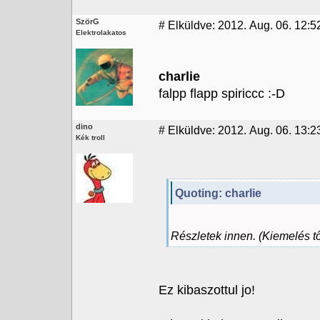
SzörG
#
Elküldve: 2012. Aug. 06. 12:5
Elektrolakatos
charlie
falpp flapp spiriccc :-D
dino
#
Elküldve: 2012. Aug. 06. 13:23
Kék troll
Quoting: charlie
Részletek innen. (Kiemelés t
Ez kibaszottul jo!