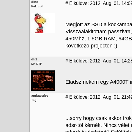
dino
#
Elküldve: 2012. Aug. 01. 14:09
Kék troll
Megjott az SSD a kockamba!
Visszaalakitottam passzivra,
450Mhz, 1.5GB RAM, 64GB I
kovetkezo projecten :)
dh1
#
Elküldve: 2012. Aug. 01. 14:2
Mr. DTP
Eladsz nekem egy A4000T irr
amigarules
#
Elküldve: 2012. Aug. 01. 21:4
Tag
...sorry hogy csak akkor írok 
adsr-től kérnék. Nincs véle