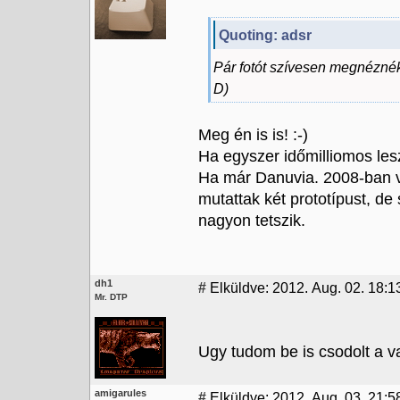
Quoting: adsr
Pár fotót szívesen megnéznék 
D)
Meg én is is! :-)
Ha egyszer időmilliomos lesz
Ha már Danuvia. 2008-ban vo
mutattak két prototípust, de
nagyon tetszik.
dh1
#
Elküldve: 2012. Aug. 02. 18:1
Mr. DTP
Ugy tudom be is csodolt a va
amigarules
#
Elküldve: 2012. Aug. 03. 21:5