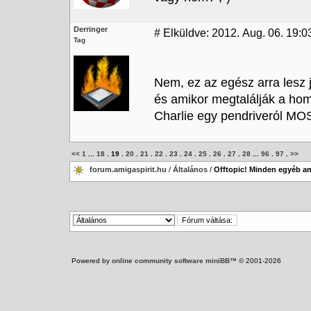
Derringer
#
Elküldve: 2012. Aug. 06. 19:0
Tag
Nem, ez az egész arra lesz 
és amikor megtalálják a ho
Charlie egy pendriveról MOS 9
<<
1
...
18
.
19
.
20
.
21
.
22
.
23
.
24
.
25
.
26
.
27
.
28
...
96
.
97
.
>>
forum.amigaspirit.hu
/
Általános
/
Offtopic! Minden egyéb am
Powered by
online community software miniBB
™ © 2001-2026