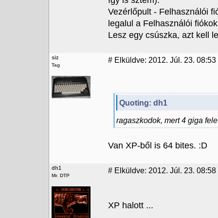
így is sztem):
Vezérlőpult - Felhasználói f
legalul a Felhasználói fióko
Lesz egy csúszka, azt kell le
siz
#
Elküldve: 2012. Júl. 23. 08:53
Tag
Quoting: dh1
ragaszkodok, mert 4 giga felett
Van XP-ből is 64 bites. :D
dh1
#
Elküldve: 2012. Júl. 23. 08:58
Mr. DTP
XP halott ...