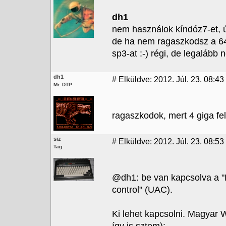
dh1
nem használok kíndóz7-et, 
de ha nem ragaszkodsz a 64 
sp3-at :-) régi, de legalább 
dh1
#
Elküldve: 2012. Júl. 23. 08:43
Mr. DTP
ragaszkodok, mert 4 giga felet
siz
#
Elküldve: 2012. Júl. 23. 08:53
Tag
@dh1: be van kapcsolva a "F
control" (UAC).
Ki lehet kapcsolni. Magyar 