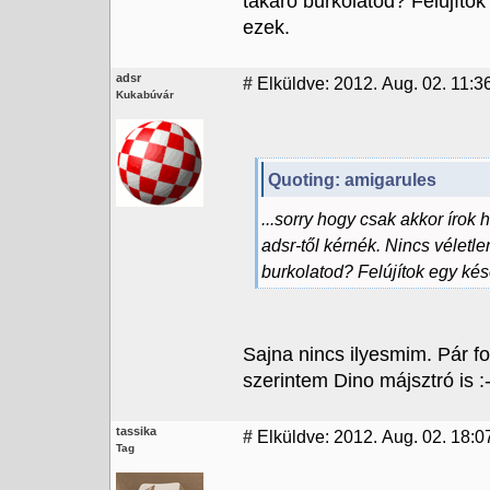
takaró burkolatod? Felújíto
ezek.
adsr
#
Elküldve: 2012. Aug. 02. 11:3
Kukabúvár
Quoting: amigarules
...sorry hogy csak akkor írok h
adsr-től kérnék. Nincs véletl
burkolatod? Felújítok egy ké
Sajna nincs ilyesmim. Pár f
szerintem Dino májsztró is :
tassika
#
Elküldve: 2012. Aug. 02. 18:07
Tag