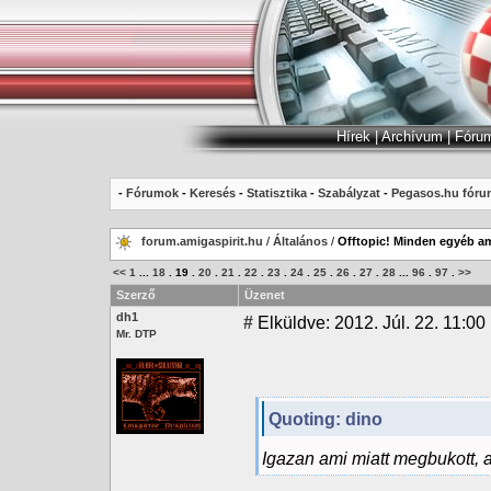
Hírek
|
Archívum
|
Fóru
-
Fórumok
-
Keresés
-
Statisztika
-
Szabályzat
-
Pegasos.hu fóru
forum.amigaspirit.hu
/
Általános
/
Offtopic! Minden egyéb am
<<
1
...
18
.
19
.
20
.
21
.
22
.
23
.
24
.
25
.
26
.
27
.
28
...
96
.
97
.
>>
Szerző
Üzenet
dh1
#
Elküldve: 2012. Júl. 22. 11:00
Mr. DTP
Quoting: dino
Igazan ami miatt megbukott, a