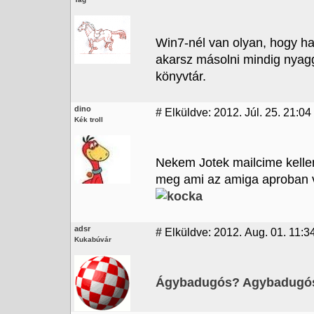
Win7-nél van olyan, hogy h
akarsz másolni mindig nyagg
könyvtár.
dino
#
Elküldve: 2012. Júl. 25. 21:04
Kék troll
Nekem Jotek mailcime kellene
meg ami az amiga aproban 
adsr
#
Elküldve: 2012. Aug. 01. 11:3
Kukabúvár
Ágybadugós? Agybadugó