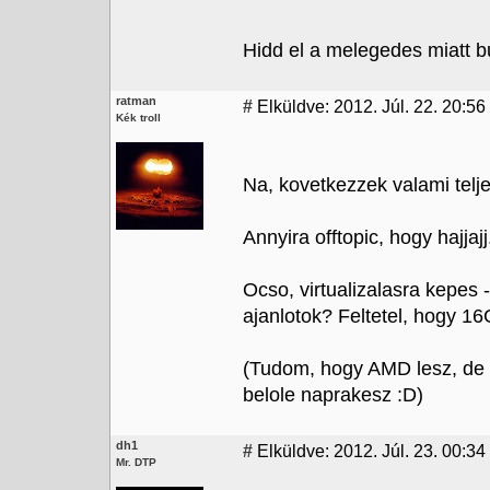
Hidd el a melegedes miatt bu
ratman
#
Elküldve: 2012. Júl. 22. 20:56
Kék troll
Na, kovetkezzek valami telj
Annyira offtopic, hogy hajjajj.
Ocso, virtualizalasra kepes 
ajanlotok? Feltetel, hogy 16
(Tudom, hogy AMD lesz, de 
belole naprakesz :D)
dh1
#
Elküldve: 2012. Júl. 23. 00:34
Mr. DTP