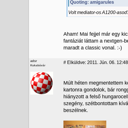
Quoting: amigarules
Volt mediator-os A1200-asod
Aham! Mai fejjel már egy k
fantáziát láttam a nextgen-b
maradt a classic vonal. :-)
adsr
#
Elküldve: 2011. Jún. 06. 12:48
Kukabúvár
Múlt héten megmentettem ké
kartonra gondolok, bár rongg
hiányzott a felső hungarocel
szegény, szétbontottam kív
beszélnek.