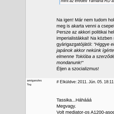
mint az eredeti Yamaha RD az
Na igen! Már nem tudom hol
meg is akarta venni a csepel
Persze az akkori politikai 
imperialistákkal! Na közben
gyárigazgatójától:
"Higgye el
japánok akkor nekünk ígérte
elmenne Tokióba a szerződés
mondanunk!"
Éljen a szocializmus!
amigarules
#
Elküldve: 2011. Jún. 05. 18:11
Tag
Tassika...Háhááá
Megvagy.
Volt mediator-os A1200-aso