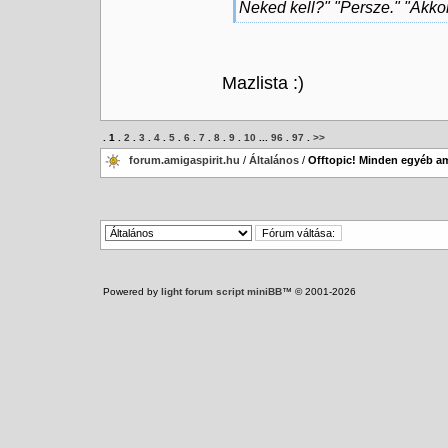
Neked kell?" "Persze." "Akkor
Mazlista :)
.
1
.
2
.
3
.
4
.
5
.
6
.
7
.
8
.
9
.
10
...
96
.
97
.
>>
forum.amigaspirit.hu
/
Általános
/
Offtopic! Minden egyéb am
Powered by
light forum script miniBB
™ © 2001-2026