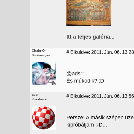
Itt a teljes galéria...
Chain-Q
#
Elküldve: 2011. Jún. 06. 13:28
Divatamigás
@adsr:
És működik? :D
adsr
#
Elküldve: 2011. Jún. 06. 13:56
Kukabúvár
Persze! A másik szépen üze
kipróbáljam :-D...