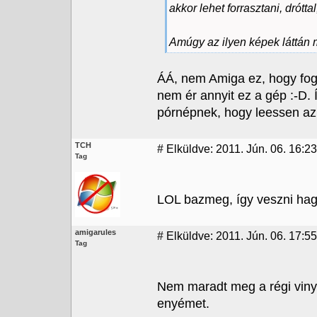
akkor lehet forrasztani, drótt
Amúgy az ilyen képek láttán
ÁÁ, nem Amiga ez, hogy fog
nem ér annyit ez a gép :-D. 
pórnépnek, hogy leessen az 
TCH
#
Elküldve: 2011. Jún. 06. 16:23
Tag
LOL bazmeg, így veszni hagy
amigarules
#
Elküldve: 2011. Jún. 06. 17:55
Tag
Nem maradt meg a régi viny
enyémet.