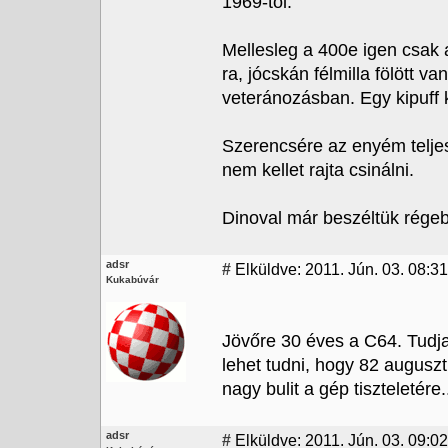
1969-től:
Mellesleg a 400e igen csak
ra, jócskán félmilla fölött 
veteránozásban. Egy kipuff 
Szerencsére az enyém teljes
nem kellet rajta csinálni.
Dinoval már beszéltük régebb
adsr
#
Elküldve: 2011. Jún. 03. 08:31
Kukabúvár
Jövőre 30 éves a C64. Tudja
lehet tudni, hogy 82 augusz
nagy bulit a gép tiszteletére.
adsr
#
Elküldve: 2011. Jún. 03. 09:02