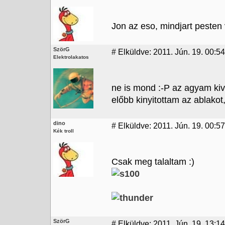
Jon az eso, mindjart pesten 
SzörG
#
Elküldve: 2011. Jún. 19. 00:54
Elektrolakatos
ne is mond :-P az agyam kiv
előbb kinyitottam az ablako
dino
#
Elküldve: 2011. Jún. 19. 00:57
Kék troll
Csak meg talaltam :)
SzörG
#
Elküldve: 2011. Jún. 19. 13:14