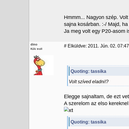
Hmmm... Nagyon szép. Volt
sajna kosárban. :-/ Majd, ha
Ja meg volt egy P20-asom i
dino
#
Elküldve: 2011. Jún. 02. 07:47
Kék troll
Quoting: tassika
Volt szíved eladni!?
Elegge sajnaltam, de ezt vet
A szerelom az elso kereknel 
Quoting: tassika