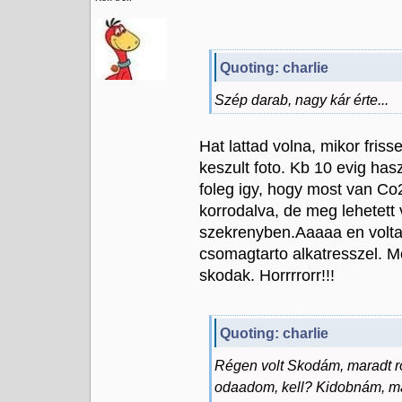
Quoting: charlie
Szép darab, nagy kár érte...
Hat lattad volna, mikor friss
keszult foto. Kb 10 evig ha
foleg igy, hogy most van C
korrodalva, de meg lehetett v
szekrenyben.Aaaaa en voltam
csomagtarto alkatresszel. 
skodak. Horrrrorr!!!
Quoting: charlie
Régen volt Skodám, maradt ró
odaadom, kell? Kidobnám, má