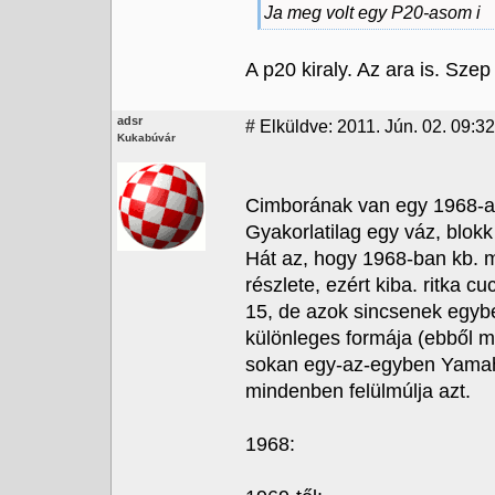
Ja meg volt egy P20-asom i
A p20 kiraly. Az ara is. Szep
adsr
#
Elküldve: 2011. Jún. 02. 09:32
Kukabúvár
Cimborának van egy 1968-as
Gyakorlatilag egy váz, blok
Hát az, hogy 1968-ban kb. 
részlete, ezért kiba. ritka 
15, de azok sincsenek egyb
különleges formája (ebből m
sokan egy-az-egyben Yamaha
mindenben felülmúlja azt.
1968: