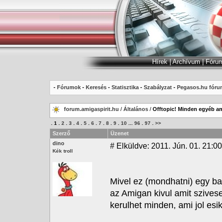
Hírek
|
Archívum
|
Fóru
-
Fórumok
-
Keresés
-
Statisztika
-
Szabályzat
-
Pegasos.hu fóru
forum.amigaspirit.hu
/
Általános
/
Offtopic! Minden egyéb am
.
1
.
2
.
3
.
4
.
5
.
6
.
7
.
8
.
9
.
10
...
96
.
97
.
>>
Szerző
Üzenet
dino
#
Elküldve: 2011. Jún. 01. 21:00
Kék troll
Mivel ez (mondhatni) egy ba
az Amigan kivul amit szivese
kerulhet minden, ami jol esik