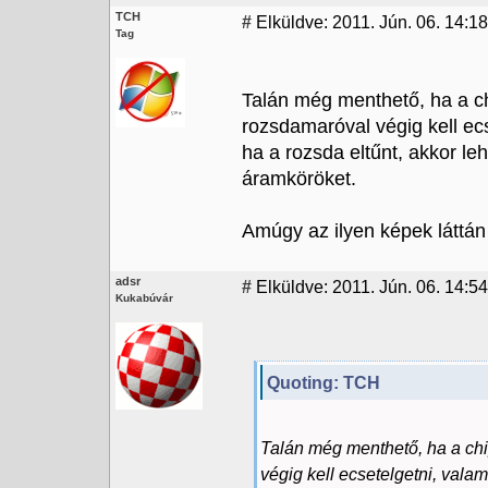
TCH
#
Elküldve: 2011. Jún. 06. 14:18
Tag
Talán még menthető, ha a c
rozsdamaróval végig kell ecs
ha a rozsda eltűnt, akkor lehe
áramköröket.
Amúgy az ilyen képek láttá
adsr
#
Elküldve: 2011. Jún. 06. 14:54
Kukabúvár
Quoting: TCH
Talán még menthető, ha a ch
végig kell ecsetelgetni, valam