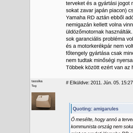
terveket és a gyártási jog
sokat zavar japán piacon) cs
Yamaha RD aztán ebből adód
nemigazán kellett volna vinn
üldözőmotornak használták. 
sok garanciális probléma vo
és a motorkerékpár nem volt 
főtengely gyártása csak min
nem tudtak minőségi nyersa
Többek között ezért van az h
tassika
#
Elküldve: 2011. Jún. 05. 15:27
Tag
Quoting: amigarules
Ő mesélte, hogy annó a terve
kommunista ország nem sokat 