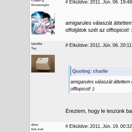
Chain-Q
#
Elküldve: 2011. Jún. 06. 19:48
Divatamigás
amigarules válaszát áttette
offoljátok szét az offtopicot! :
tassika
#
Elküldve: 2011. Jún. 06. 20:11
Tag
Quoting: charlie
amigarules válaszát áttettem a
offtopicot! :)
Éreztem, hogy le leszünk bas
dino
#
Elküldve: 2011. Jún. 19. 00:32
Kék troll