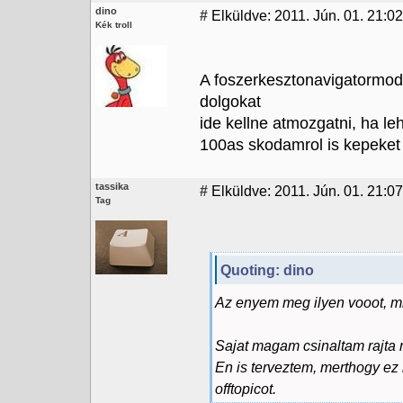
dino
#
Elküldve: 2011. Jún. 01. 21:02
Kék troll
A foszerkesztonavigatormod
dolgokat
ide kellne atmozgatni, ha le
100as skodamrol is kepeket 
tassika
#
Elküldve: 2011. Jún. 01. 21:07
Tag
Quoting: dino
Az enyem meg ilyen vooot, m
Sajat magam csinaltam rajta 
En is terveztem, merthogy ez 
offtopicot.