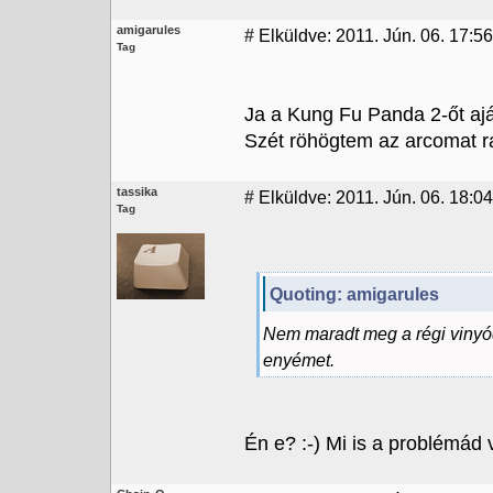
amigarules
#
Elküldve: 2011. Jún. 06. 17:56
Tag
Ja a Kung Fu Panda 2-őt ajá
Szét röhögtem az arcomat ra
tassika
#
Elküldve: 2011. Jún. 06. 18:04
Tag
Quoting: amigarules
Nem maradt meg a régi vinyó
enyémet.
Én e? :-) Mi is a problémád 