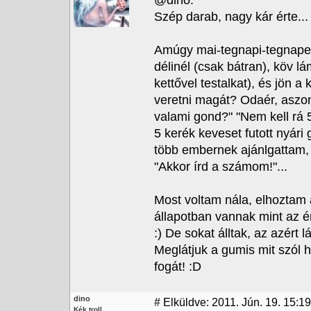
@dino:
Szép darab, nagy kár érte...
Amúgy mai-tegnapi-tegnapelő
délinél (csak bátran), köv l
kettővel testalkat), és jön
veretni magát? Odaér, aszo
valami gond?" "Nem kell rá 
5 kerék keveset futott nyár
több embernek ajánlgattam, 
"Akkor írd a számom!"...
Most voltam nála, elhoztam 
állapotban vannak mint az én
:) De sokat álltak, az azért l
Meglátjuk a gumis mit szól
fogát! :D
dino
#
Elküldve: 2011. Jún. 19. 15:19
Kék troll