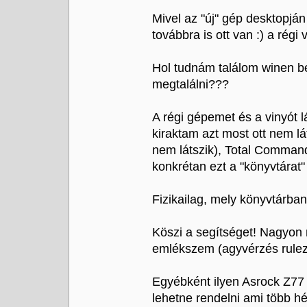
Mivel az "új" gép desktopján
továbbra is ott van :) a régi 
Hol tudnám találom winen bel
megtalálni???
A régi gépemet és a vinyót 
kiraktam azt most ott nem l
nem látszik), Total Command
konkrétan ezt a "könyvtárat"
Fizikailag, mely könyvtárban
Köszi a segítséget! Nagyon
emlékszem (agyvérzés rulez) 
Egyébként ilyen Asrock Z77
lehetne rendelni ami több hé