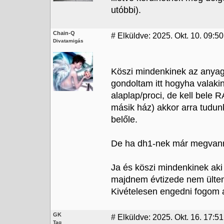
utóbbi).
Chain-Q
#
Elküldve: 2025. Okt. 10. 09:50
Divatamigás
Köszi mindenkinek az anyagi
gondoltam itt hogyha valak
alaplap/proci, de kell bele
másik ház) akkor arra tudun
belőle.
De ha dh1-nek már megvannak
Ja és köszi mindenkinek ak
majdnem évtizede nem ültem
Kivételesen engedni fogom a
GK
#
Elküldve: 2025. Okt. 16. 17:51
Tag