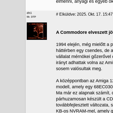
elmenni, anyagi es egyeb oko
dh1
#
Elküldve: 2025. Okt. 17. 15:47
Mr. DTP
A Commodore elveszett jö
1994 elején, még mielőtt a 
háttérben egy csendes, de a
vállalat mérnökei gőzerővel 
irányt adhattak volna az Am
sosem valósultak meg.
A középpontban az Amiga 120
modell, amely egy 68EC030 
Ma már ez alapnak számít, d
párhuzamosan készült a CD
továbbfejlesztett változata
KB-os NVRAM-mel, amely gyo