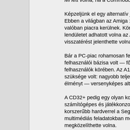
Mi lett volna, ha a Commod
Képzeljünk el egy alternatí
Ebben a világban az Amiga 
valóban piacra kerülnek. Kö
lendületet adhatott volna a
visszatérést jelenthette vol
Bár a PC-piac rohamosan fej
felhasználói bázisa volt — 
felhasználók körében. Az A1
szüksége volt: nagyobb telje
élményt — versenyképes alt
A CD32+ pedig egy olyan kon
számítógépes és játékkonzol
korszerűbb hardverrel a Seg
multimédiás feladatokban mé
megközelíthette volna.