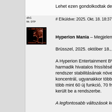
Lehet ezen gondolkodtak de s
dh1
#
Elküldve: 2025. Okt. 18. 18:37
Mr. DTP
Hyperion Mania
– Megjelent
Brüsszel, 2025. október 18.
A Hyperion Entertainment BV
harmadik hivatalos frissítés
rendszer stabilitásának növ
koncentrál, ugyanakkor több 
több mint 60 új funkció, 70 f
került be a rendszerbe.
A legfontosabb változások k