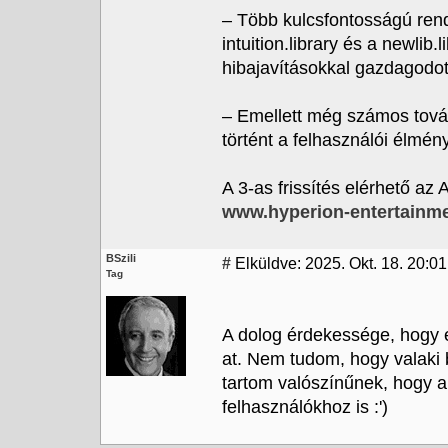
– Több kulcsfontosságú rends
intuition.library és a newlib.l
hibajavításokkal gazdagodot
– Emellett még számos továb
történt a felhasználói élmén
A 3-as frissítés elérhető az 
www.hyperion-entertainm
BSzili
#
Elküldve: 2025. Okt. 18. 20:01
Tag
A dolog érdekessége, hogy
at. Nem tudom, hogy valaki 
tartom valószínűnek, hogy a 
felhasználókhoz is :')