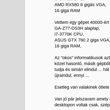
AMD RX580 8 gigás VGA,
16 giga RAM
Vettem egy gépet 40000-ért
GA-Z77-DS3H alaplap,
i7-3770K CPU,
ASUS GTX 760 2 giga VGA
16 giga RAM,
Az "okos" informatikusok az
közel hasonló, másik gépből 
tudja és simán elindul ... h
újraindul, ennyi ...
Esetleg van valakinek ötlete
Van jó pár jelszavam amely 
desktopon voltak csak, szépe