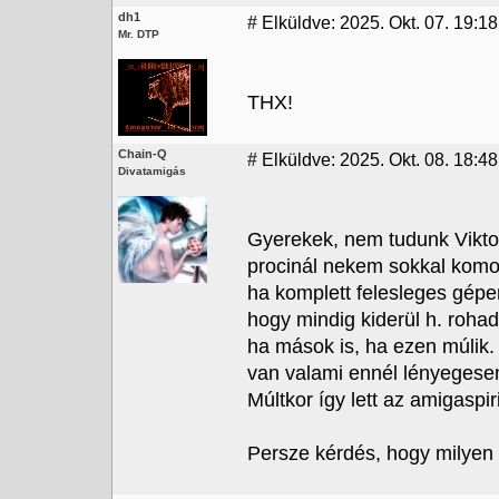
dh1
#
Elküldve: 2025. Okt. 07. 19:18
Mr. DTP
THX!
Chain-Q
#
Elküldve: 2025. Okt. 08. 18:48
Divatamigás
Gyerekek, nem tudunk Viktor
procinál nekem sokkal komo
ha komplett felesleges gépe
hogy mindig kiderül h. roha
ha mások is, ha ezen múlik.
van valami ennél lényegesen 
Múltkor így lett az amigaspiri
Persze kérdés, hogy milyen g