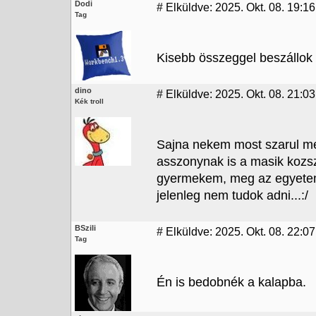
Dodi
#
Elküldve: 2025. Okt. 08. 19:16
Tag
Kisebb összeggel beszállok én
dino
#
Elküldve: 2025. Okt. 08. 21:03
Kék troll
Sajna nekem most szarul meg
asszonynak is a masik kozsz
gyermekem, meg az egyetemre
jelenleg nem tudok adni...:/
BSzili
#
Elküldve: 2025. Okt. 08. 22:07
Tag
Én is bedobnék a kalapba.