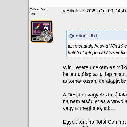
Yellow Dog
#
Elküldve: 2025. Okt. 09. 14:47
Tag
Quoting: dh1
azt mondták, hogy a Win 10 é
halott alaplapomat átszerelve
Win7 esetén nekem ez működö
kellett utólag az új lap miatt
automatikusan, de alapjaiba
A Desktop vagy Asztal álta
ha nem elsődleges a vinyó ak
vagy E meghajtó, stb...
Egyébként ha Total Comman