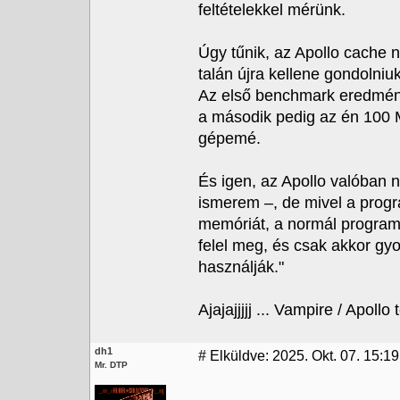
feltételekkel mérünk.
Úgy tűnik, az Apollo cache n
talán újra kellene gondolniu
Az első benchmark eredmény
a második pedig az én 100 
gépemé.
És igen, az Apollo valóban 
ismerem –, de mivel a prog
memóriát, a normál progra
felel meg, és csak akkor g
használják."
Ajajajjjjj ... Vampire / Apol
dh1
#
Elküldve: 2025. Okt. 07. 15:19
Mr. DTP