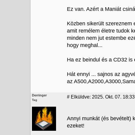
Ez van. Azért a Maniát csin
Közben sikerült szereznem eg
amit remélem életre tudok ke
minden nem jut estembe ezé
hogy meghal...
Ha ez beindul és a CD32 is 
Hát ennyi ... sajnos az agy
az A500,A2000,A3000,Samant
Derringer
#
Elküldve: 2025. Okt. 07. 18:33
Tag
Annyi munkát (és bevételt) 
ezeket!