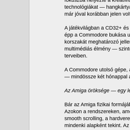
fókuszba helyezte a kreativi
technológiákat — hangkárt
már jóval korábban jelen vol
A játékvilágban a CD32+ és 
épp a Commodore bukása ut
korszakát meghatározó jelle
multimédiás élmény — szint
terveiben.
A Commodore utolsó gépe, a
— mindössze két hónappal a
Az Amiga öröksége — egy l
Bár az Amiga fizikai formájá
Azokon a rendszereken, amel
smooth scrolling, a hardvere
mindenki alapként tekint. 