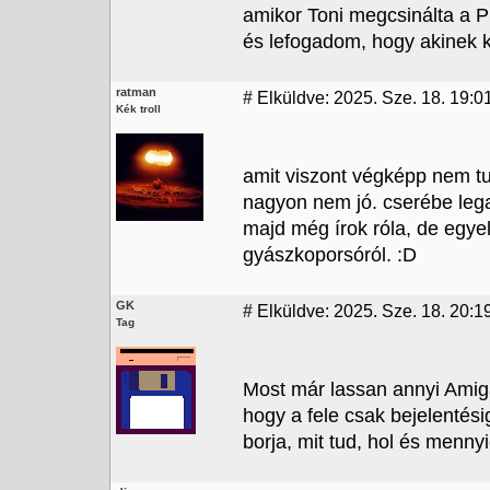
amikor Toni megcsinálta a 
és lefogadom, hogy akinek kö
ratman
#
Elküldve: 2025. Sze. 18. 19:0
Kék troll
amit viszont végképp nem tu
nagyon nem jó. cserébe leg
majd még írok róla, de egye
gyászkoporsóról. :D
GK
#
Elküldve: 2025. Sze. 18. 20:1
Tag
Most már lassan annyi Amiga
hogy a fele csak bejelentésig 
borja, mit tud, hol és mennyi