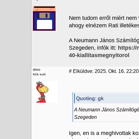
Nem tudom erről miért nem v
ahogy elnézem Rati illetéke
A Neumann János Számítógép
Szegeden, infók itt:
https:/
40-kiallitasmegnyitorol
dino
#
Elküldve: 2025. Okt. 16. 22:20
Kék troll
Quoting: gk
A Neumann János Számítógépt
Szegeden
Igen, en is a meghivottak k