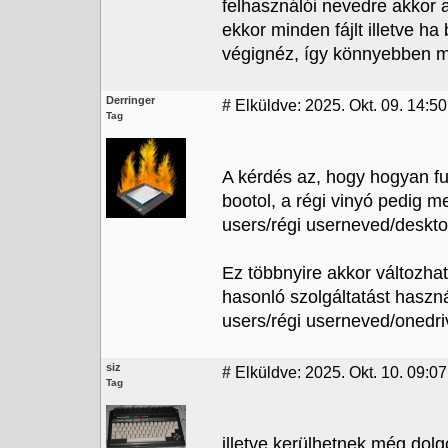
felhasználói nevedre akkor 
ekkor minden fájlt illetve ha
végignéz, így könnyebben m
Derringer
#
Elküldve: 2025. Okt. 09. 14:50
Tag
A kérdés az, hogy hogyan fu
bootol, a régi vinyó pedig me
users/régi userneved/deskto
Ez többnyire akkor változhat
hasonló szolgáltatást haszná
users/régi userneved/onedriv
siz
#
Elküldve: 2025. Okt. 10. 09:07
Tag
illetve kerülhetnek még dolg