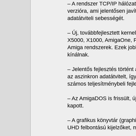
– A rendszer TCP/IP hálózati
verzióra, ami jelentősen jav
adatátviteli sebességét.
– Új, továbbfejlesztett kern
X5000, X1000, AmigaOne, P
Amiga rendszerek. Ezek jo
kínálnak.
– Jelentős fejlesztés törté
az aszinkron adatátvitelt, í
számos teljesítménybeli fejle
– Az AmigaDOS is frissült, új
kapott.
– A grafikus könyvtár (graph
UHD felbontású kijelzőket, 