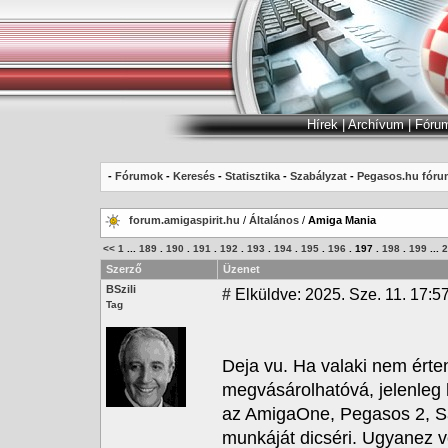
Hírek
|
Archívum
|
Fóru
-
Fórumok
-
Keresés
-
Statisztika
-
Szabályzat
-
Pegasos.hu fóru
forum.amigaspirit.hu
/
Általános
/
Amiga Mania
<<
1
...
189
.
190
.
191
.
192
.
193
.
194
.
195
.
196
.
197
.
198
.
199
...
2
Szerző
Üzenet
BSzili
#
Elküldve: 2025. Sze. 11. 17:5
Tag
Deja vu. Ha valaki nem érten
megvásárolhatóvá, jelenleg 
az AmigaOne, Pegasos 2, S
munkáját dicséri. Ugyanez 