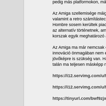
pedig más platformokon, má
Az Amiga szellemisége máig i
valamint a retro számításte
Hombre sosem kerültek piac
az alternatív történetnek, a
korszak egyik meghatározó a
Az Amiga ma már nemcsak eg
innováció önmagában nem el
jövőképre is szükség van. 
talán ma teljesen másképp n
https://i12.servimg.com/u/
https://i12.servimg.com/u/
https://tinyurl.com/bwf9zj