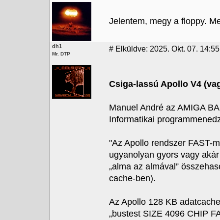
Jelentem, megy a floppy. Meg
dh1
#
Elküldve: 2025. Okt. 07. 14:55
Mr. DTP
Csiga-lassú Apollo V4 (va
Manuel André az AMIGA BASE
Informatikai programmened
"Az Apollo rendszer FAST-m
ugyanolyan gyors vagy akár
„alma az almával” összehaso
cache-ben).
Az Apollo 128 KB adatcache-
„bustest SIZE 4096 CHIP FA