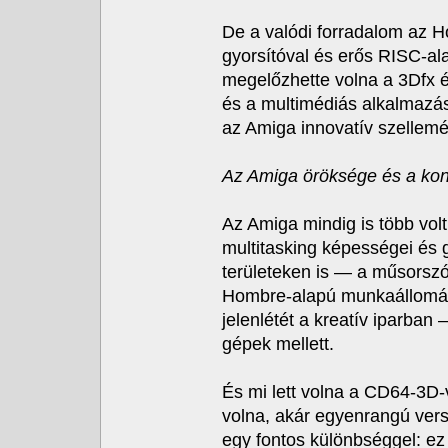
De a valódi forradalom az 
gyorsítóval és erős RISC-a
megelőzhette volna a 3Dfx é
és a multimédiás alkalmazás
az Amiga innovatív szellemé
Az Amiga öröksége és a kon
Az Amiga mindig is több vol
multitasking képességei és g
területeken is — a műsorszó
Hombre-alapú munkaállomás 
jelenlétét a kreatív iparba
gépek mellett.
És mi lett volna a CD64-3D-
volna, akár egyenrangú vers
egy fontos különbséggel: e