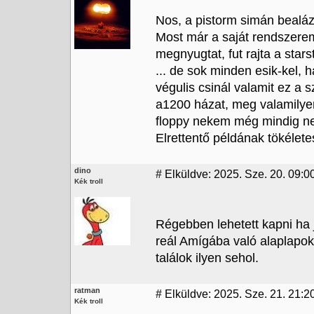
Nos, a pistorm simán bealázz
Most már a saját rendszerem 
megnyugtat, fut rajta a stars
... de sok minden esik-kel,
végulis csinál valamit ez a 
a1200 házat, meg valamilyen
floppy nekem még mindig ne
Elrettentő példának tökélete
dino
#
Elküldve: 2025. Sze. 20. 09:0
Kék troll
Régebben lehetett kapni ha
reál Amígába való alaplapok
találok ilyen sehol.
ratman
#
Elküldve: 2025. Sze. 21. 21:2
Kék troll