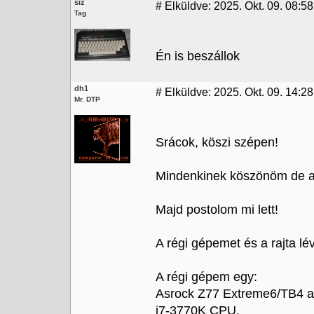
siz
#
Elküldve: 2025. Okt. 09. 08:58
Tag
Én is beszállok
dh1
#
Elküldve: 2025. Okt. 09. 14:28
Mr. DTP
Srácok, köszi szépen!
Mindenkinek köszönöm de a 
Majd postolom mi lett!
A régi gépemet és a rajta lé
A régi gépem egy:
Asrock Z77 Extreme6/TB4 a
i7-3770K CPU,