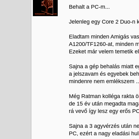
Behalt a PC-m...
Jelenleg egy Core 2 Duo-n k
Eladtam minden Amigás vas
A1200/TF1260-at, minden má
Ezeket már velem temetik el.
Sajna a gép behalás miatt 
a jelszavam és egyebek beha
mindenre nem emlékszem ...
Még Ratman kolléga rakta ö
de 15 év után megadta magá
rá vevő így lesz egy erős P
Sajna a 3 agyvérzés után n
PC, ezért a nagy eladási hu