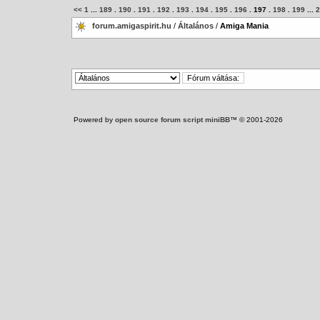
<<
1
...
189
.
190
.
191
.
192
.
193
.
194
.
195
.
196
.
197
.
198
.
199
...
2
forum.amigaspirit.hu
/
Általános
/
Amiga Mania
Powered by
open source forum script miniBB
™ © 2001-2026