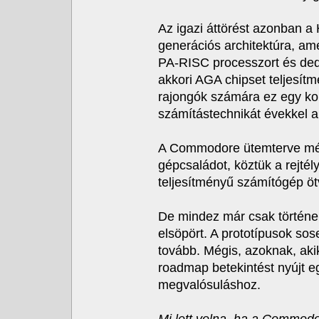
Az igazi áttörést azonban a
generációs architektúra, am
PA-RISC processzort és dedi
akkori AGA chipset teljesít
rajongók számára ez egy kor
számítástechnikát évekkel a 
A Commodore ütemterve még 
gépcsaládot, köztük a rejté
teljesítményű számítógép ötv
De mindez már csak történe
elsöpört. A prototípusok sos
tovább. Mégis, azoknak, aki
roadmap betekintést nyújt e
megvalósuláshoz.