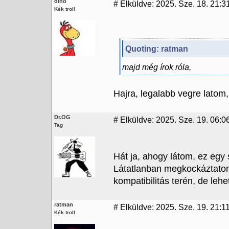
dino
#
Elküldve: 2025. Sze. 18. 21:3
Kék troll
Quoting: ratman
majd még írok róla,
Hajra, legalabb vegre latom,
Dr.OG
#
Elküldve: 2025. Sze. 19. 06:0
Tag
Hát ja, ahogy látom, ez egy 
Látatlanban megkockáztatom,
kompatibilitás terén, de leh
ratman
#
Elküldve: 2025. Sze. 19. 21:1
Kék troll