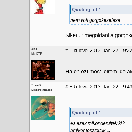
Quoting: dh1
nem volt gorgokezelese
Sikerult megoldani a gorgok
dh1
#
Elküldve: 2013. Jan. 22. 19:3
Mr. DTP
Ha en ezt most leirom ide akk
SzörG
#
Elküldve: 2013. Jan. 22. 19:4
Elektrolakatos
Quoting: dh1
es ezek mikor derultek ki?
amikor teszteltuk ...