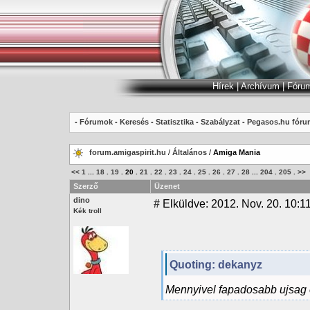
Hírek
|
Archívum
|
Fóru
-
Fórumok
-
Keresés
-
Statisztika
-
Szabályzat
-
Pegasos.hu fóru
forum.amigaspirit.hu
/
Általános
/
Amiga Mania
<<
1
...
18
.
19
.
20
.
21
.
22
.
23
.
24
.
25
.
26
.
27
.
28
...
204
.
205
.
>>
Szerző
Üzenet
dino
#
Elküldve: 2012. Nov. 20. 10:1
Kék troll
Quoting: dekanyz
Mennyivel fapadosabb ujsag