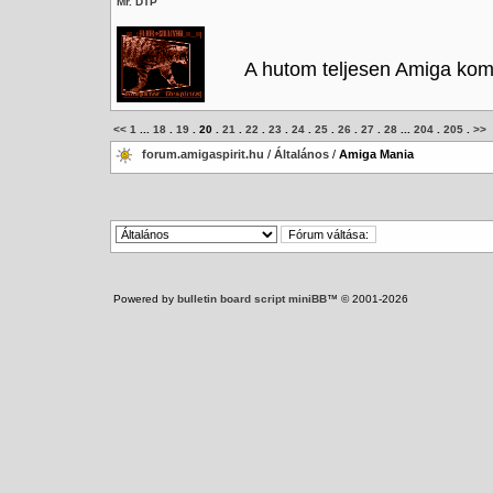
Mr. DTP
A hutom teljesen Amiga komp
<<
1
...
18
.
19
.
20
.
21
.
22
.
23
.
24
.
25
.
26
.
27
.
28
...
204
.
205
.
>>
forum.amigaspirit.hu
/
Általános
/
Amiga Mania
Powered by
bulletin board script miniBB
™ © 2001-2026