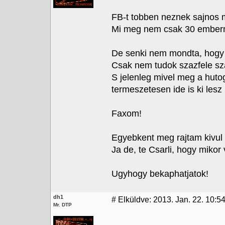
FB-t tobben neznek sajnos mi
Mi meg nem csak 30 emberne
De senki nem mondta, hogy 
Csak nem tudok szazfele sza
S jelenleg mivel meg a huto
termeszetesen ide is ki lesz
Faxom!
Egyebkent meg rajtam kivul s
Ja de, te Csarli, hogy mikor 
Ugyhogy bekaphatjatok!
dh1
#
Elküldve: 2013. Jan. 22. 10:5
Mr. DTP