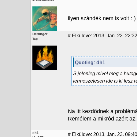
ilyen szándék nem is volt :-)
Derringer
#
Elküldve: 2013. Jan. 22. 22:3
Tag
Quoting: dh1
S jelenleg mivel meg a hutog
termeszetesen ide is ki lesz r
Na itt kezdődnek a problém
Remélem a mikród azért az..
dh1
#
Elküldve: 2013. Jan. 23. 09:4