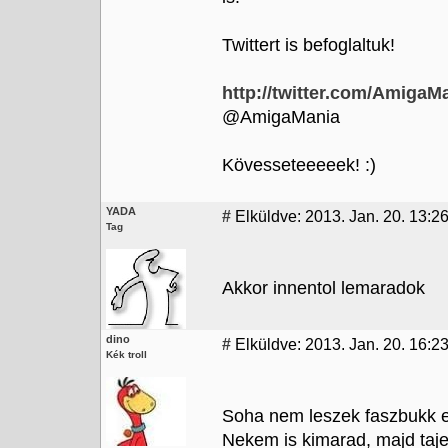
Twittert is befoglaltuk!
http://twitter.com/AmigaM
@AmigaMania
Kövesseteeeeek! :)
YADA
#
Elküldve: 2013. Jan. 20. 13:2
Tag
Akkor innentol lemaradok
dino
#
Elküldve: 2013. Jan. 20. 16:2
Kék troll
Soha nem leszek faszbukk es
Nekem is kimarad, majd taj