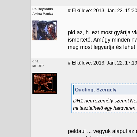
Lt. Reynolds
#
Elküldve: 2013. Jan. 22. 15:3
Amiga Maniac
pld az, h. ezt most gyártja v
ismertető. Amúgy minden hw 
meg most legyártja és lehet h
dh1
#
Elküldve: 2013. Jan. 22. 17:19
Mr. DTP
Quoting: Szergely
DH1 nem személy szerint Nek
mi tesztelhető egy hardveren,
peldaul ... vegyuk alapul az e