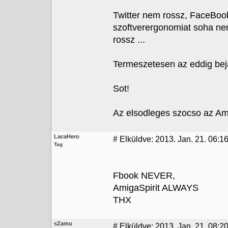
Twitter nem rossz, FaceBook
szoftverergonomiat soha nem
rossz ...
Termeszetesen az eddig bej
Sot!
Az elsodleges szocso az Ami
LacaHero
#
Elküldve: 2013. Jan. 21. 06:1
Tag
Fbook NEVER,
AmigaSpirit ALWAYS
THX
sZamu
#
Elküldve: 2013. Jan. 21. 08:2