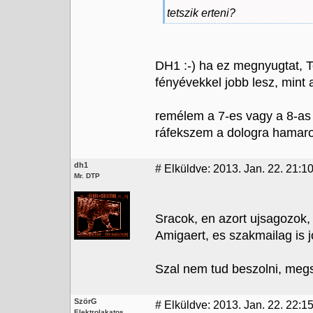
tetszik erteni?
DH1 :-) ha ez megnyugtat, Te
fényévekkel jobb lesz, mint 
remélem a 7-es vagy a 8-as 
ráfekszem a dologra hamaro
dh1
#
Elküldve: 2013. Jan. 22. 21:1
Mr. DTP
Sracok, en azort ujsagozok, 
Amigaert, es szakmailag is jo
Szal nem tud beszolni, megs
SzörG
#
Elküldve: 2013. Jan. 22. 22:1
Elektrolakatos