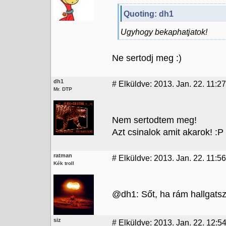
Quoting: dh1
Ugyhogy bekaphatjatok!
Ne sertodj meg :)
dh1
#
Elküldve: 2013. Jan. 22. 11:27
Mr. DTP
Nem sertodtem meg!
Azt csinalok amit akarok! :P
ratman
#
Elküldve: 2013. Jan. 22. 11:56
Kék troll
@dh1: Sőt, ha rám hallgatsz,
siz
#
Elküldve: 2013. Jan. 22. 12:5