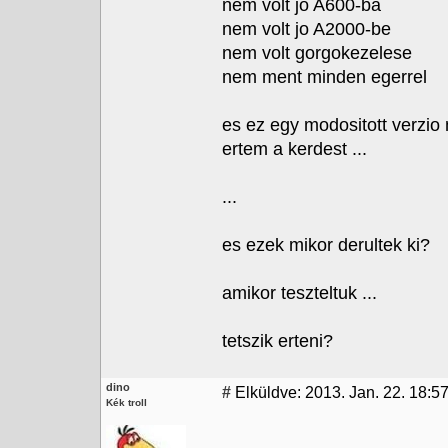
nem volt jo A600-ba
nem volt jo A2000-be
nem volt gorgokezelese
nem ment minden egerrel
es ez egy modositott verzio m
ertem a kerdest ...
...
es ezek mikor derultek ki?
amikor teszteltuk ...
tetszik erteni?
dino
#
Elküldve: 2013. Jan. 22. 18:5
Kék troll