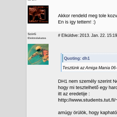
Akkor rendeld meg tole kozvet
En is igy tettem! :)
SzörG
#
Elküldve: 2013. Jan. 22. 15:1
Elektrolakatos
Quoting: dh1
Tesztünk az Amiga Mania 06-
DH1 nem személy szerint Ne
hogy mi tesztelhető egy har
itt az eredetije :
http://www.students.tut.fi
amúgy örülök, hogy kapható 