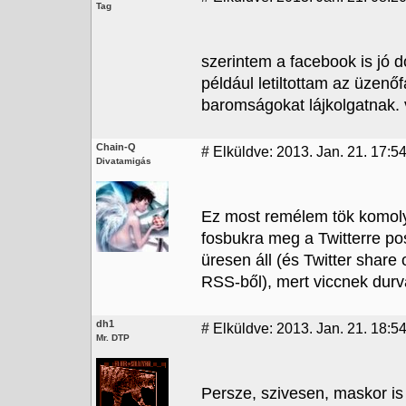
Tag
szerintem a facebook is jó do
például letiltottam az üzen
baromságokat lájkolgatnak. 
Chain-Q
#
Elküldve: 2013. Jan. 21. 17:5
Divatamigás
Ez most remélem tök komoly
fosbukra meg a Twitterre pos
üresen áll (és Twitter share
RSS-ből), mert viccnek durv
dh1
#
Elküldve: 2013. Jan. 21. 18:5
Mr. DTP
Persze, szivesen, maskor is 