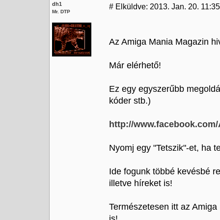
dh1
#
Elküldve: 2013. Jan. 20. 11:35
Mr. DTP
Az Amiga Mania Magazin hiv
Már elérhető!
Ez egy egyszerűbb megoldás,
kóder stb.)
http://www.facebook.com
Nyomj egy "Tetszik"-et, ha te
Ide fogunk többé kevésbé re
illetve híreket is!
Természetesen itt az Amiga 
is!