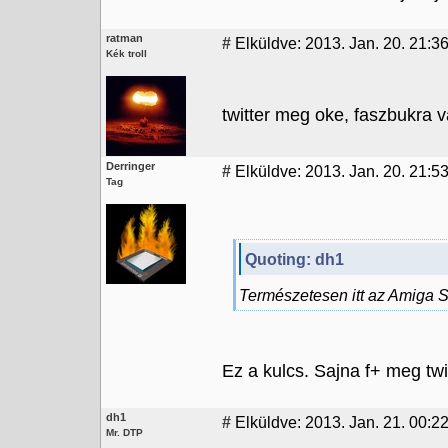
ratman
#
Elküldve: 2013. Jan. 20. 21:3
Kék troll
twitter meg oke, faszbukra v
Derringer
#
Elküldve: 2013. Jan. 20. 21:5
Tag
Quoting: dh1
Természetesen itt az Amiga Sp
Ez a kulcs. Sajna f+ meg twi
dh1
#
Elküldve: 2013. Jan. 21. 00:2
Mr. DTP