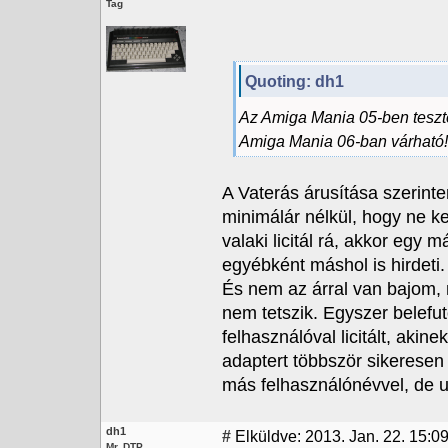
Tag
Quoting: dh1
Az Amiga Mania 05-ben teszte
Amiga Mania 06-ban várható
A Vaterás árusítása szerinte
minimálár nélkül, hogy ne kel
valaki licitál rá, akkor egy 
egyébként máshol is hirdeti.
És nem az árral van bajom, m
nem tetszik. Egyszer belefut
felhasználóval licitált, akin
adaptert többször sikeresen 
más felhasználónévvel, de 
dh1
#
Elküldve: 2013. Jan. 22. 15:0
Mr. DTP