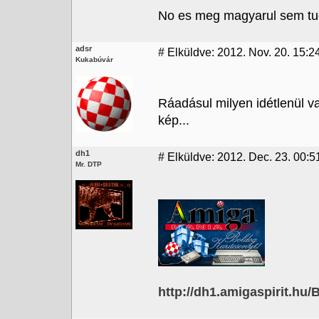
No es meg magyarul sem tu
adsr
#
Elküldve: 2012. Nov. 20. 15:2
Kukabúvár
Ráadásul milyen idétlenül v
kép...
dh1
#
Elküldve: 2012. Dec. 23. 00:5
Mr. DTP
http://dh1.amigaspirit.hu