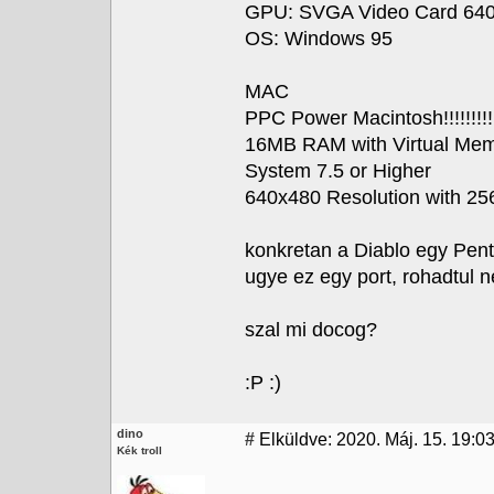
GPU: SVGA Video Card 640x
OS: Windows 95
MAC
PPC Power Macintosh!!!!!!!!!!!!!
16MB RAM with Virtual M
System 7.5 or Higher
640x480 Resolution with 25
konkretan a Diablo egy Pen
ugye ez egy port, rohadtul n
szal mi docog?
:P :)
dino
#
Elküldve: 2020. Máj. 15. 19:0
Kék troll