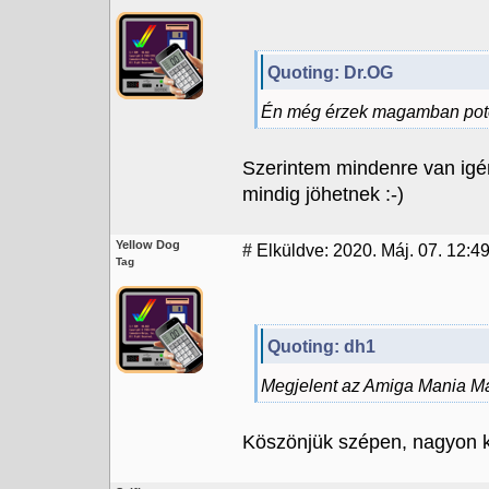
Quoting: Dr.OG
Én még érzek magamban pote
Szerintem mindenre van igé
mindig jöhetnek :-)
Yellow Dog
#
Elküldve: 2020. Máj. 07. 12:4
Tag
Quoting: dh1
Megjelent az Amiga Mania Ma
Köszönjük szépen, nagyon kla