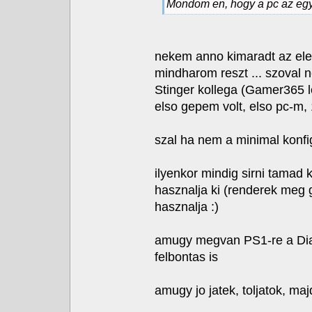
Mondom en, hogy a pc az egy 
nekem anno kimaradt az ele
mindharom reszt ... szoval
Stinger kollega (Gamer365 le
elso gepem volt, elso pc-m,
szal ha nem a minimal konfig
ilyenkor mindig sirni tamad
hasznalja ki (renderek meg 
hasznalja :)
amugy megvan PS1-re a Diabl
felbontas is
amugy jo jatek, toljatok, m