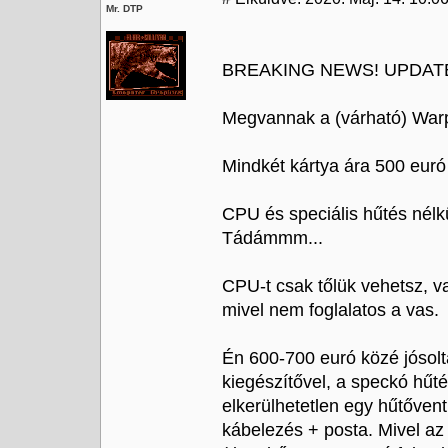
Mr. DTP
BREAKING NEWS! UPDAT
Megvannak a (várható) War
Mindkét kártya ára 500 euró l
CPU és speciális hűtés nélkü
Tádámmm...
CPU-t csak tőlük vehetsz, va
mivel nem foglalatos a vas.
Én 600-700 euró közé jósolt
kiegészítővel, a speckó hűt
elkerülhetetlen egy hűtővent
kábelezés + posta. Mivel az 