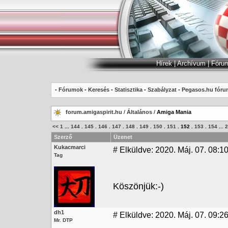
Hírek
|
Archívum
|
Fóru
-
Fórumok
-
Keresés
-
Statisztika
-
Szabályzat
-
Pegasos.hu fóru
forum.amigaspirit.hu
/
Általános
/
Amiga Mania
<<
1
...
144
.
145
.
146
.
147
.
148
.
149
.
150
.
151
.
152
.
153
.
154
...
2
Szerző
Üzenet
Kukacmarci
#
Elküldve: 2020. Máj. 07. 08:1
Tag
Köszönjük:-)
dh1
#
Elküldve: 2020. Máj. 07. 09:2
Mr. DTP