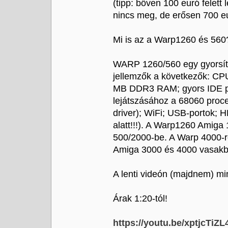
(tipp: bőven 100 euró felett l
nincs meg, de erősen 700 eur
Mi is az a Warp1260 és 560
WARP 1260/560 egy gyorsító 
jellemzők a következők: CPU
MB DDR3 RAM; gyors IDE po
lejátszásához a 68060 proc
driver); WiFi; USB-portok;
alatt!!!). A Warp1260 Amig
500/2000-be. A Warp 4000-rő
Amiga 3000 és 4000 vasakba
A lenti videón (majdnem) m
Árak 1:20-tól!
https://youtu.be/xptjcTiZL