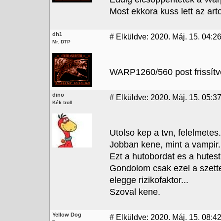
Most ekkora kuss lett az art
dh1
#
Elküldve: 2020. Máj. 15. 04:2
Mr. DTP
WARP1260/560 post frissítve
dino
#
Elküldve: 2020. Máj. 15. 05:3
Kék troll
Utolso kep a tvn, felelmetes..
Jobban kene, mint a vampir.
Ezt a hutobordat es a hutes
Gondolom csak ezel a szette
elegge rizikofaktor...
Szoval kene.
Yellow Dog
#
Elküldve: 2020. Máj. 15. 08:4