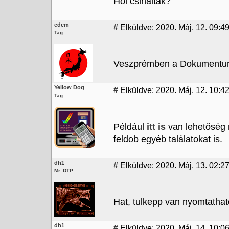
Hol csinaltak?
edem
#
Elküldve: 2020. Máj. 12. 09:4
Tag
Veszprémben a Dokumentum
Yellow Dog
#
Elküldve: 2020. Máj. 12. 10:4
Tag
Például
itt is
van lehetőség 
feldob egyéb találatokat is.
dh1
#
Elküldve: 2020. Máj. 13. 02:2
Mr. DTP
Hat, tulkepp van nyomtathato
dh1
#
Elküldve: 2020. Máj. 14. 10:06