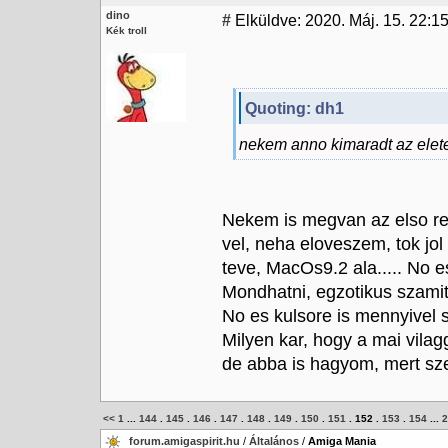
dino
#
Elküldve: 2020. Máj. 15. 22:1
Kék troll
Quoting: dh1
nekem anno kimaradt az elet
Nekem is megvan az elso r
vel, neha eloveszem, tok jo
teve, MacOs9.2 ala..... No e
Mondhatni, egzotikus szamit
No es kulsore is mennyivel 
Milyen kar, hogy a mai vilag
de abba is hagyom, mert sz
<<
1
...
144
.
145
.
146
.
147
.
148
.
149
.
150
.
151
.
152
.
153
.
154
...
2
forum.amigaspirit.hu
/
Általános
/
Amiga Mania