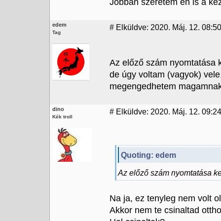
Jobban szeretem en is a kez
edem
#
Elküldve: 2020. Máj. 12. 08:5
Tag
Az előző szám nyomtatása ke
de úgy voltam (vagyok) vele
megengedhetem magamnak
dino
#
Elküldve: 2020. Máj. 12. 09:2
Kék troll
Quoting: edem
Az előző szám nyomtatása ker
Na ja, ez tenyleg nem volt o
Akkor nem te csinaltad otthol