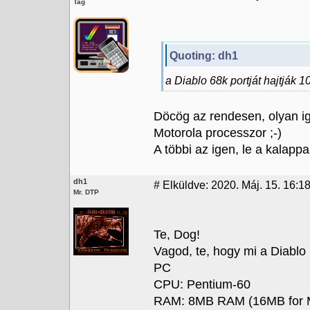
Tag
Quoting: dh1
a Diablo 68k portját hajtjá
Döcög az rendesen, olyan i
Motorola processzor ;-)
A többi az igen, le a kalap
dh1
#
Elküldve: 2020. Máj. 15. 16:1
Mr. DTP
Te, Dog!
Vagod, te, hogy mi a Diab
PC
CPU: Pentium-60
RAM: 8MB RAM (16MB for Mu