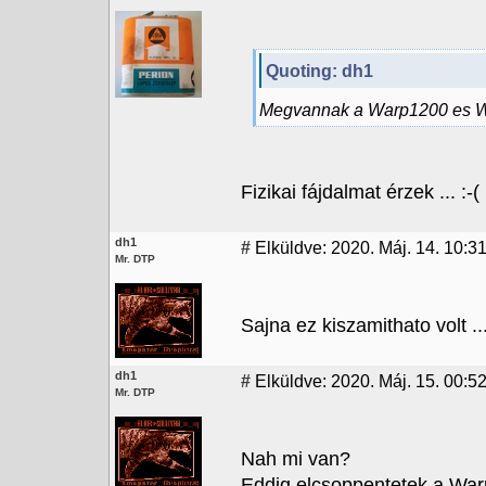
Quoting: dh1
Megvannak a Warp1200 es W
Fizikai fájdalmat érzek ... :-(
dh1
#
Elküldve: 2020. Máj. 14. 10:3
Mr. DTP
Sajna ez kiszamithato volt ...
dh1
#
Elküldve: 2020. Máj. 15. 00:5
Mr. DTP
Nah mi van?
Eddig elcsoppentetek a Warp