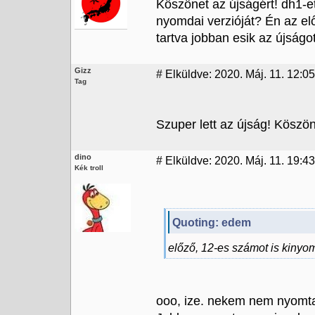
Köszönet az újságért! dh1-e
nyomdai verzióját? Én az el
tartva jobban esik az újságot 
Gizz
#
Elküldve: 2020. Máj. 11. 12:05
Tag
Szuper lett az újság! Köszö
dino
#
Elküldve: 2020. Máj. 11. 19:43
Kék troll
Quoting: edem
előző, 12-es számot is kinyo
ooo, ize. nekem nem nyomta