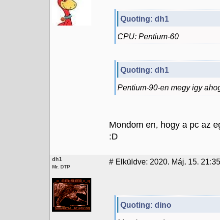
Quoting: dh1
CPU: Pentium-60
Quoting: dh1
Pentium-90-en megy igy aho
Mondom en, hogy a pc az eg
:D
dh1
#
Elküldve: 2020. Máj. 15. 21:35
Mr. DTP
Quoting: dino