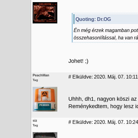
Quoting: Dr.OG
Én még érzek magamban pote
összehasonlítással, ha van rá
Johet! ;)
PeachMan
#
Elküldve: 2020. Máj. 07. 10:11
Tag
Uhhh, dh1, nagyon köszi az ú
Reménykedtem, hogy lesz id
siz
#
Elküldve: 2020. Máj. 07. 10:2
Tag