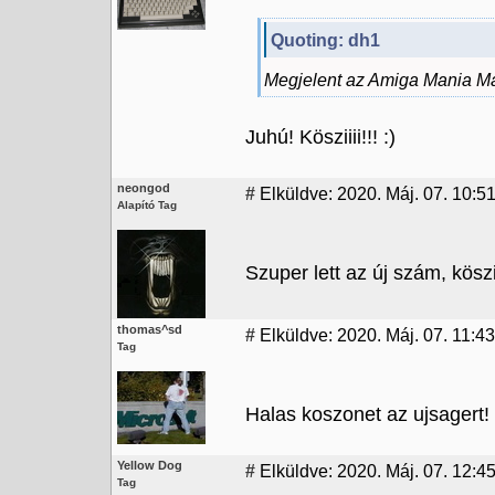
Quoting: dh1
Megjelent az Amiga Mania Ma
Juhú! Kösziiii!!! :)
neongod
#
Elküldve: 2020. Máj. 07. 10:5
Alapító Tag
Szuper lett az új szám, köszi
thomas^sd
#
Elküldve: 2020. Máj. 07. 11:43
Tag
Halas koszonet az ujsagert!
Yellow Dog
#
Elküldve: 2020. Máj. 07. 12:4
Tag