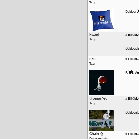
Tag
Boldog Ú
kszgd
#
Elküldv
Tag
Boldogulj
nzo
#
Elküldv
Tag
BÚÉK Am
thomas^sd
#
Elküldv
Tag
Boldogab
Chain-Q
#
Elküldv
Divatamigás