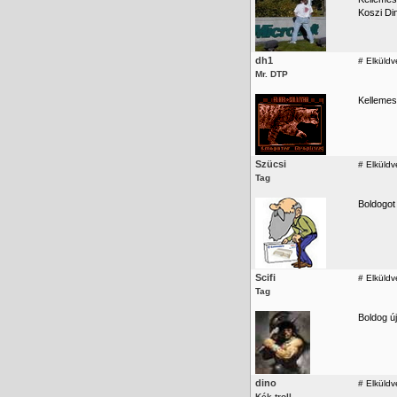
Koszi Din
dh1
#
Elküldv
Mr. DTP
Kellemes
Szücsi
#
Elküldv
Tag
Boldogot
Scifi
#
Elküldv
Tag
Boldog ú
dino
#
Elküldv
Kék troll