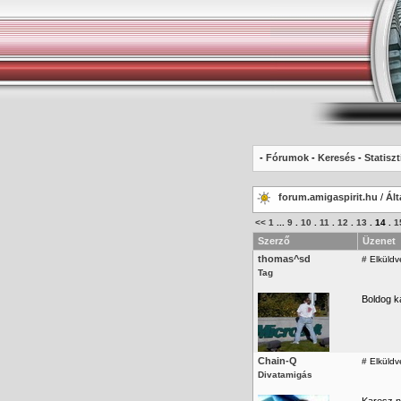
-
Fórumok
-
Keresés
-
Statiszt
forum.amigaspirit.hu
/
Ált
<<
1
...
9
.
10
.
11
.
12
.
13
.
14
.
1
Szerző
Üzenet
thomas^sd
#
Elküldv
Tag
Boldog k
Chain-Q
#
Elküldv
Divatamigás