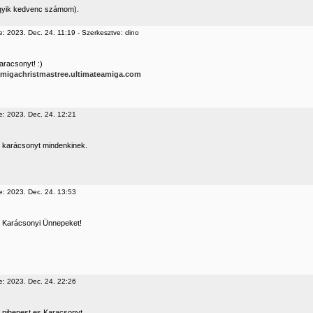
gyik kedvenc számom).
: 2023. Dec. 24. 11:19 - Szerkesztve: dino
aracsonyt! :)
/amigachristmastree.ultimateamiga.com
e: 2023. Dec. 24. 12:21
 karácsonyt mindenkinek.
e: 2023. Dec. 24. 13:53
 Karácsonyi Ünnepeket!
e: 2023. Dec. 24. 22:26
 pihenest es Karacsonyt.