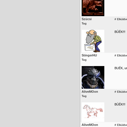
Szücsi
#
Elküldv
Tag
BÚÉK!!!
StingerHU
#
Elküldv
Tag
BUÉK, ur
AliveMOon
#
Elküldv
Tag
BÚÉK!!!
AliveMOon
#
Elküldv