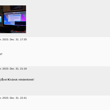
e: 2023. Dec. 31. 17:35
r!
e: 2023. Dec. 31. 21:18
Ú
j
É
vet
K
ívánok mindenkinek!
e: 2023. Dec. 31. 22:41