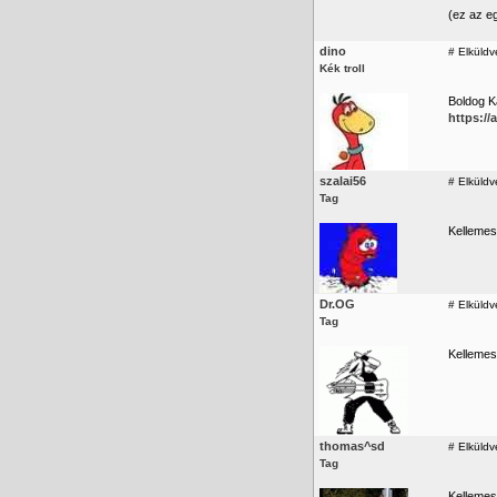
(ez az e
dino
#
Elküldve
Kék troll
Boldog K
https:/
szalai56
#
Elküldv
Tag
Kellemes
Dr.OG
#
Elküldv
Tag
Kellemes
thomas^sd
#
Elküldv
Tag
Kellemes