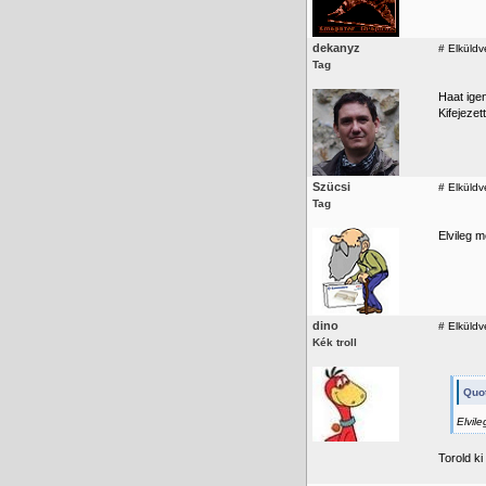
dekanyz
#
Elküldv
Tag
Haat ige
Kifejezet
Szücsi
#
Elküldv
Tag
Elvileg m
dino
#
Elküldv
Kék troll
Quo
Elvil
Torold k