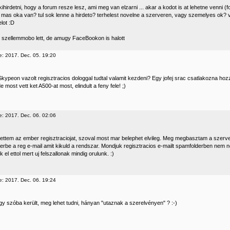
ihirdetni, hogy a forum resze lesz, ami meg van elzarni ... akar a kodot is at lehetne venni (
gy mas oka van? tul sok lenne a hirdeto? terhelest novelne a szerveren, vagy szemelyes ok
lot :D
 szellemmobo lett, de amugy FaceBookon is halott
e: 2017. Dec. 05. 19:20
Skypeon vazolt regisztracios dologgal tudtal valamit kezdeni? Egy jofej srac csatlakozna hoz
 most vett ket A500-at most, elindult a feny fele! ;)
e: 2017. Dec. 06. 02:06
itettem az ember regisztraciojat, szoval most mar belephet elvileg. Meg megbasztam a szerve
erbe a reg e-mail amit kikuld a rendszar. Mondjuk regisztracios e-mailt spamfolderben nem
k el ettol mert uj felszallonak mindig orulunk. :)
e: 2017. Dec. 06. 19:24
gy szóba került, meg lehet tudni, hányan "utaznak a szerelvényen" ? :-)