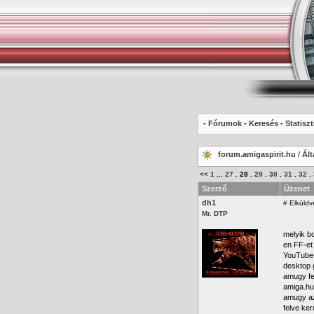
-
Fórumok
-
Keresés
-
Statiszt
forum.amigaspirit.hu
/
Ált
<<
1
...
27
.
28
.
29
.
30
.
31
.
32
.
Szerző
Üzenet
dh1
#
Elküldv
Mr. DTP
melyik b
en FF-et
YouTube-
desktop 
amugy fen
amiga.hu-
amugy az
felve ke