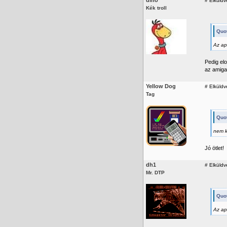
dino
#
Elküldv
Kék troll
Quot
Az ap
Pedig elo
az amigah
Yellow Dog
#
Elküldv
Tag
Quot
nem k
Jó ötlet!
dh1
#
Elküldv
Mr. DTP
Quot
Az ap