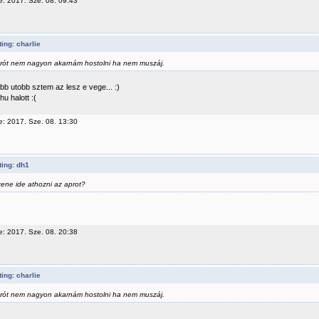
e: 2017. Sze. 08. 09:43
ing: charlie
rót nem nagyon akarnám hostolni ha nem muszáj.
bb utobb sztem az lesz e vege... :)
u halott :(
e: 2017. Sze. 08. 13:30
ing: dh1
ene ide athozni az aprot?
e: 2017. Sze. 08. 20:38
ing: charlie
rót nem nagyon akarnám hostolni ha nem muszáj.