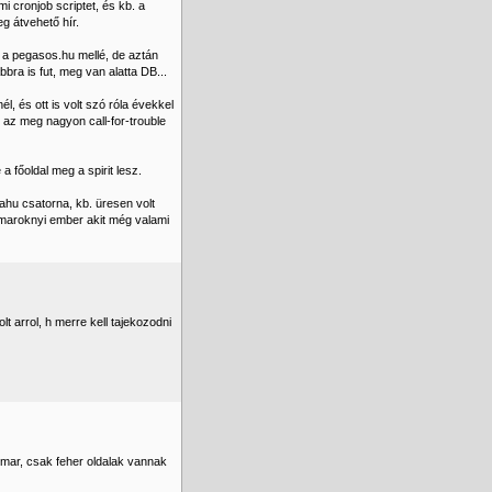
i cronjob scriptet, és kb. a
g átvehető hír.
a pegasos.hu mellé, de aztán
ra is fut, meg van alatta DB...
, és ott is volt szó róla évekkel
 az meg nagyon call-for-trouble
a főoldal meg a spirit lesz.
ahu csatorna, kb. üresen volt
 maroknyi ember akit még valami
 arrol, h merre kell tajekozodni
k mar, csak feher oldalak vannak