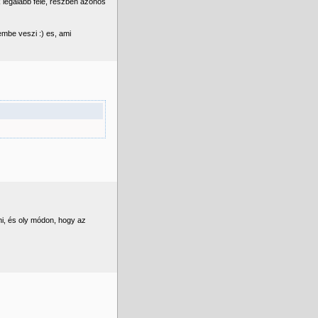
 legalabb fele, reszben azonos
embe veszi :) es, ami
ni, és oly módon, hogy az