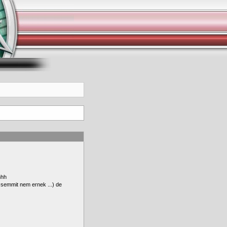
hhh
 semmit nem ernek ...) de