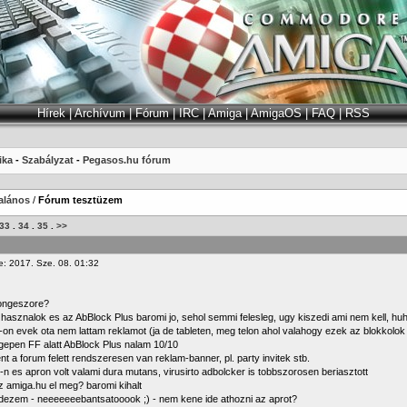
Hírek
|
Archívum
|
Fórum
|
IRC
|
Amiga
|
AmigaOS
|
FAQ
|
RSS
ika
-
Szabályzat
-
Pegasos.hu fórum
alános
/
Fórum tesztüzem
33
.
34
.
35
.
>>
e: 2017. Sze. 08. 01:32
ongeszore?
 hasznalok es az AbBlock Plus baromi jo, sehol semmi felesleg, ugy kiszedi ami nem kell, hu
on evek ota nem lattam reklamot (ja de tableten, meg telon ahol valahogy ezek az blokkolok
gepen FF alatt AbBlock Plus nalam 10/10
t a forum felett rendszeresen van reklam-banner, pl. party invitek stb.
n es apron volt valami dura mutans, virusirto adbolcker is tobbszorosen beriasztott
 amiga.hu el meg? baromi kihalt
rdezem - neeeeeeebantsatooook ;) - nem kene ide athozni az aprot?