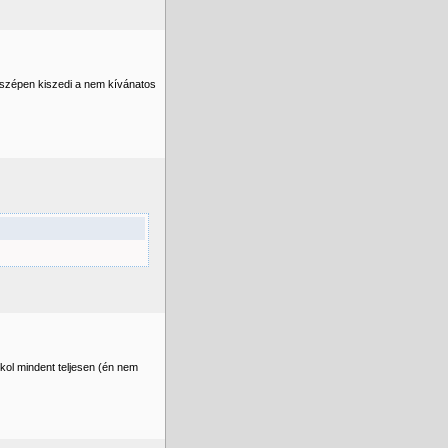
 szépen kiszedi a nem kívánatos
kkol mindent teljesen (én nem