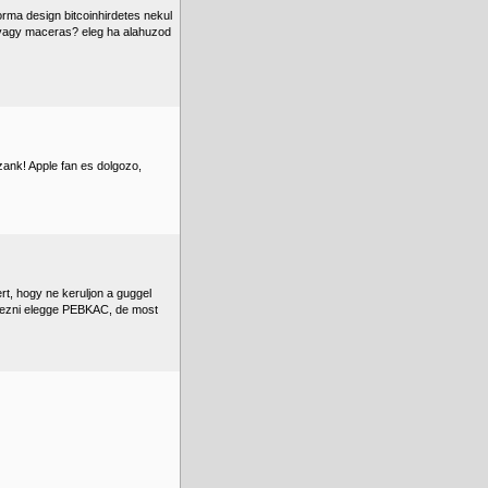
forma design bitcoinhirdetes nekul
? vagy maceras? eleg ha alahuzod
zank! Apple fan es dolgozo,
rt, hogy ne keruljon a guggel
 nezni elegge PEBKAC, de most