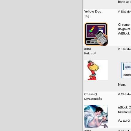
bocs az o
Yellow Dog
#
Elküldv
Tag
Chrome, 
dolgokat.
AdBlock 
dino
#
Elküldv
Kék troll
Quo
AdBlo
Nem.
Chain-Q
#
Elküldve
Divatamigás
uBlock O
tapasztal
Az aprót