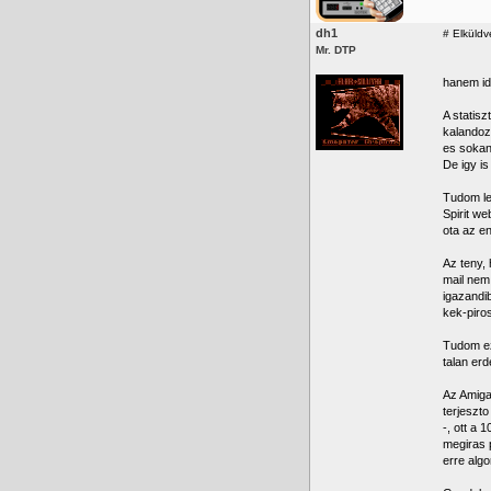
dh1
#
Elküldv
Mr. DTP
hanem ide
A statis
kalandoz
es sokan
De igy is
Tudom le
Spirit we
ota az e
Az teny, 
mail nem 
igazandi
kek-piros
Tudom ez
talan er
Az Amiga
terjeszto
-, ott a 
megiras 
erre algo