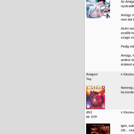
Az Amiga.
nyolcadi
Amúgy na
nem lett
Azért ne
ezelőtt 
szagú vo
Pedig még
Amúgy, n
amikor b
érdekel 
Aragon
#
Elküldv
Tag
Nemreg a
ha kerde
dh1
#
Elküldv
Mr. DTP
igen, sok
stb... cs