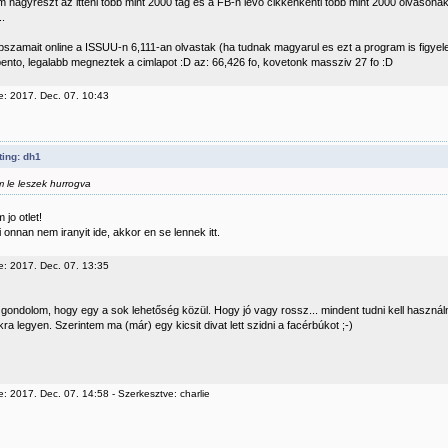
 nagyreszt az itteni tobb mint 2000 tag es a FB-n levo cikkenkenti tobb mint 2000 olvasonak
..
pszamait online a ISSUU-n 6,111-an olvastak (ha tudnak magyarul es ezt a program is figyel
nto, legalabb megneztek a cimlapot :D az: 66,426 fo, kovetonk massziv 27 fo :D
e: 2017. Dec. 07. 10:43
ing: dh1
 le leszek hurrogva
 jo otlet!
 onnan nem iranyit ide, akkor en se lennek itt.
e: 2017. Dec. 07. 13:35
t gondolom, hogy egy a sok lehetőség közül. Hogy jó vagy rossz... mindent tudni kell használ
a legyen. Szerintem ma (már) egy kicsit divat lett szidni a facérbúkot ;-)
: 2017. Dec. 07. 14:58 - Szerkesztve: charlie