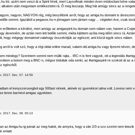
hu kb. azért nem veszi át a Spirit híreit, mert Laysoftnak minden éven módosítani kéne valam
k alkalom után meguntam emlékeztetni rá. Ő meg leszarja. Meg hát amúgy sincs az a rengete
gyon, nagyon, NAGYON rég, még beszéltünk arról, hogy az amiga.hu domaint is átveszem 
 belőle semmi. Igazából a pegasos.hu-n jómagam sem jártam vagy ... végtelen éve, csak tovább
m erőltettem a kérdést, mert amúgy az amigaspirit.hu domain sem nálam van, hanem a Csipinél
hogy átvenném, de aztán nem lett belőle semmi, mióta kijöttem azóta meg időm sincs rá. Aztán
lt, hogy mégegy domainnel valahogy összekötjük az egészet, ami közül egyik sincs nálam.
 arról is volt szó, hogy a régi oldal online marad, valami old.amiga.hu vagy ilyesmi néven, de 
em mindegy? Szerintem semmi nem múlik rajta... IRC-n is fent vagyok, ott a legendás #amig
evittem a botom meg a BNC-n, mégse tódultak oda senki, az #amigaspirit-re szokott át az a
az egészből.
e: 2017. Dec. 07. 14:59
dtam el kenyszerusegbol egy 500ast vkinek, akinek ez gyerekkori alma volt. Lovese nem volt
se lenne barmirol amigas ugyekben.
e: 2017. Dec. 08. 00:13
an az Amiga.hu-ig jutnak az meg halott, de annyira, hogy a site 2/3-a szo szerint nem letezi
ak emiatt