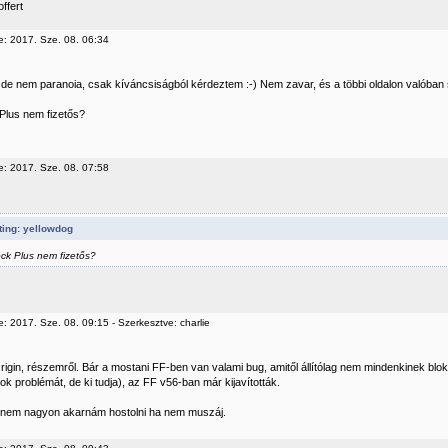
ffert
e: 2017. Sze. 08. 06:34
de nem paranoia, csak kíváncsiságból kérdeztem :-) Nem zavar, és a többi oldalon valóban
Plus nem fizetős?
e: 2017. Sze. 08. 07:58
ting: yellowdog
ck Plus nem fizetős?
: 2017. Sze. 08. 09:15 - Szerkesztve: charlie
rigin, részemről. Bár a mostani FF-ben van valami bug, amitől állítólag nem mindenkinek blo
ok problémát, de ki tudja), az FF v56-ban már kijavították.
 nem nagyon akarnám hostolni ha nem muszáj.