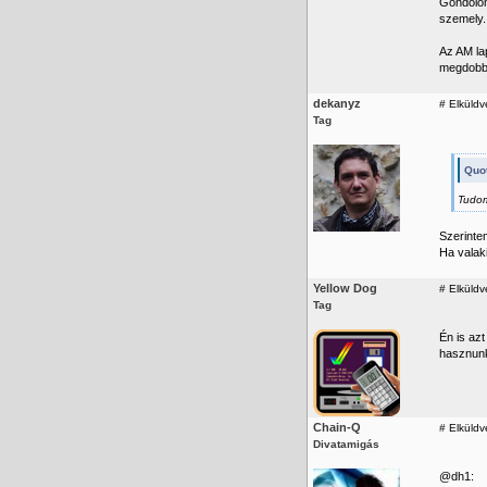
Gondolom
szemely.
Az AM la
megdobbe
dekanyz
#
Elküldv
Tag
Quot
Tudom
Szerintem
Ha valaki
Yellow Dog
#
Elküldv
Tag
Én is az
hasznunkr
Chain-Q
#
Elküldve
Divatamigás
@dh1: