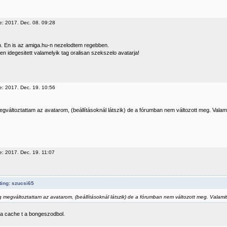
e: 2017. Dec. 08. 09:28
n. En is az amiga.hu-n nezelodtem regebben.
ten idegesitett valamelyik tag oralisan szekszelo avatarja!
e: 2017. Dec. 19. 10:56
egváltoztattam az avatarom, (beállításoknál látszik) de a fórumban nem változott meg. Valam
e: 2017. Dec. 19. 11:07
ting: szucsi65
eg megváltoztattam az avatarom, (beállításoknál látszik) de a fórumban nem változott meg. Valamit
i a cache t a bongeszodbol.