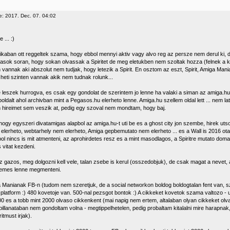
e: 2017. Dec. 07. 04:02
 ... :)
ztikaban ott reggeltek szama, hogy ebbol mennyi aktiv vagy alvo reg az persze nem derul ki,
asok soran, hogy sokan olvassak a Spiritet de meg eletukben nem szoltak hozza (felnek a
 vannak aki abszolut nem tudjak, hogy letezik a Spirit. En osztom az eszt, Spirit, Amiga Ma
 heti szinten vannak akik nem tudnak rolunk...
 leszek hurrogva, es csak egy gondolat de szerintem jo lenne ha valaki a siman az amiga.
boldalt ahol archivban mint a Pegasos.hu elerheto lenne. Amiga.hu szellem oldal lett ... nem 
n hireimet sem veszik at, pedig egy szoval nem mondtam, hogy baj.
hogy egyszeri divatamigas alapbol az amiga.hu-t uti be es a ghost city jon szembe, hirek ut
elerheto, webtarhely nem elerheto, Amiga gepbemutato nem elerheto ... es a Wall is 2016 ota,
bol nincs is mit atmenteni, az aprohirdetes resz es a mint masodlagos, a Spiritre mutato dom
 vitat kezdeni.
 gazos, meg dolgozni kell vele, talan zsebe is kerul (osszedobjuk), de csak magat a nevet,
demes lenne megmenteni.
 Manianak FB-n (tudom nem szeretjuk, de a social networkon boldog boldogtalan fent van, s
 platform :) 480 kovetoje van. 500-nal pezsgot bontok :) A cikkeket kovetok szama valtozo - 
100 es a tobb mint 2000 olvaso cikkenkent (mai napig nem ertem, altalaban olyan cikkeket olv
pillanataban nem gondoltam volna - megtippelhetelen, pedig probaltam kitalalni mire harapna
ritmust irjak).