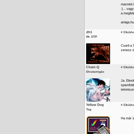
marmint k
:)... va
a megfele
amiga.hu
dh1
#
Elküldv
Mr. DTP
Csarli a 
zenesz de
Chain-Q
#
Elküldv
Divatamigás
Ja. Eles
spamfold
tekintsun
Yellow Dog
#
Elküldv
Tag
Ha már í