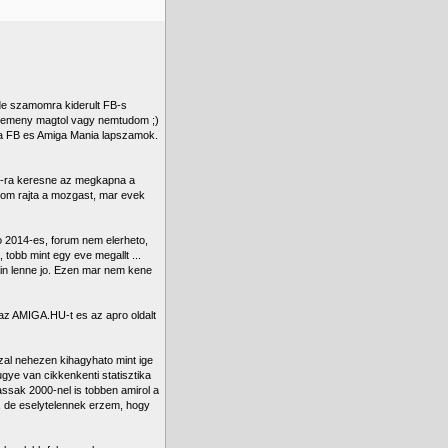
 de szamomra kiderult FB-s
 kemeny magtol vagy nemtudom ;)
nia FB es Amiga Mania lapszamok.
hu-ra keresne az megkapna a
latom rajta a mozgast, mar evek
so 2014-es, forum nem elerheto,
 tobb mint egy eve megallt ...
ain lenne jo. Ezen mar nem kene
 az AMIGA.HU-t es az apro oldalt
zal nehezen kihagyhato mint ige
ugye van cikkenkenti statisztika
assak 2000-nel is tobben amirol a
k, de eselytelennek erzem, hogy