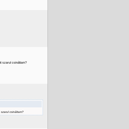
it szarul csináltam?
 szarul csináltam?