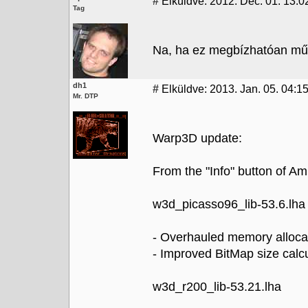
#
Elküldve: 2012. Dec. 01. 13:0
Tag
Na, ha ez megbízhatóan műkö
dh1
#
Elküldve: 2013. Jan. 05. 04:1
Mr. DTP
Warp3D update:
From the "Info" button of A
w3d_picasso96_lib-53.6.lha
- Overhauled memory allocat
- Improved BitMap size calc
w3d_r200_lib-53.21.lha