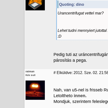
Quoting: dino
Urancentrifugat vettel mar?
Lehet tudni mennyiert jutott
:D
Pedig tuti az uráncentrifugá
párosítás a pega.
ratman
#
Elküldve: 2012. Sze. 02. 21:5
Kék troll
Nah, van u5-nel is frisseb 
Letoltheto
innen.
Mondjuk, szerintem felesleg