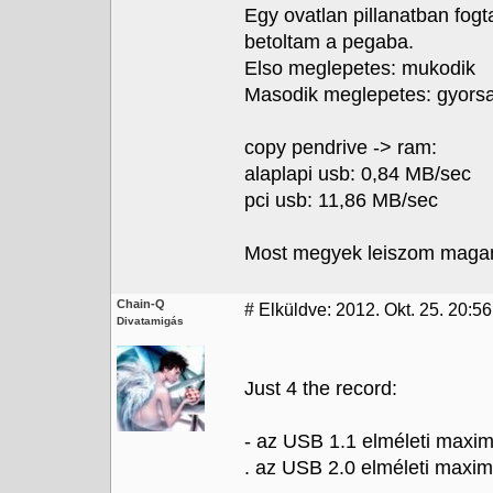
Egy ovatlan pillanatban fog
betoltam a pegaba.
Elso meglepetes: mukodik
Masodik meglepetes: gyors
copy pendrive -> ram:
alaplapi usb: 0,84 MB/sec
pci usb: 11,86 MB/sec
Most megyek leiszom magam,
Chain-Q
#
Elküldve: 2012. Okt. 25. 20:56
Divatamigás
Just 4 the record:
- az USB 1.1 elméleti maxi
. az USB 2.0 elméleti maxi