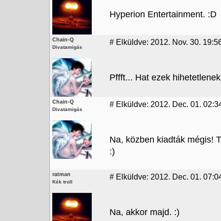
Hyperion Entertainment. :D
Chain-Q
#
Elküldve: 2012. Nov. 30. 19:5
Divatamigás
Pffft... Hat ezek hihetetlen
Chain-Q
#
Elküldve: 2012. Dec. 01. 02:3
Divatamigás
Na, közben kiadták mégis! 
:)
ratman
#
Elküldve: 2012. Dec. 01. 07:0
Kék troll
Na, akkor majd. :)