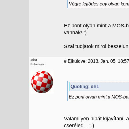
Végre fejlődés egy olyan k
Ez pont olyan mint a MOS-ba
vannak! :)
Szal tudjatok mirol beszelunk
adsr
#
Elküldve: 2013. Jan. 05. 18:5
Kukabúvár
Quoting: dh1
Ez pont olyan mint a MOS-ban
Valamilyen hibát kijavítani, 
cseréled... ;-)