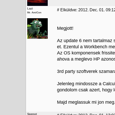
Lazi
#
Elküldve: 2012. Dec. 01. 09:12
Mr. AmiCon
Megjott!
Az update 6 nem tartalmaz 
et. Ezentul a Workbench me
Az OS komponensek frissitese
ahova a meglevo HP azonosi
3rd party szoftverek szamar
Jelenleg mindossze a Calcula
gondolom csak azert, hogy l
Majd meglassuk mi jon meg.
Spenot