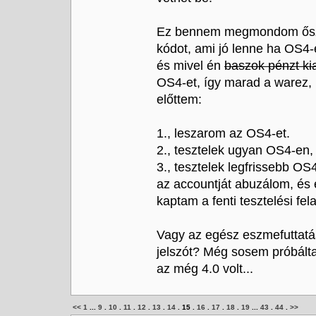
Ez bennem megmondom őszinté
kódot, ami jó lenne ha OS4-
és mivel én
baszok pénzt kia
OS4-et, így marad a warez, 
előttem:
1., leszarom az OS4-et.
2., tesztelek ugyan OS4-en,
3., tesztelek legfrissebb O
az accountját abuzálom, és 
kaptam a fenti tesztelési fel
Vagy az egész eszmefuttatá
jelszót? Még sosem próbálta
az még 4.0 volt...
<<
1
...
9
.
10
.
11
.
12
.
13
.
14
.
15
.
16
.
17
.
18
.
19
...
43
.
44
.
>>