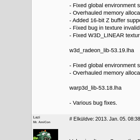
- Fixed global environment s
- Overhauled memory allocat
- Added 16-bit Z buffer suppo
- Fixed bug in texture invali
- Fixed W3D_LINEAR textur
w3d_radeon_lib-53.19.lha
- Fixed global environment s
- Overhauled memory allocat
warp3d_lib-53.18.lha
- Various bug fixes.
Lazi
#
Elküldve: 2013. Jan. 05. 08:3
Mr. AmiCon