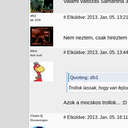
Valami valtozas Samantha 
dh1
#
Elküldve: 2013. Jan. 05. 13:2
Mr. DTP
Nem neztem, csak hireztem ..
dino
#
Elküldve: 2013. Jan. 05. 13:4
Kék troll
Quoting: dh1
Trollok lassak, hogy van fejlo
Azok a mocskos trollok... :D
Chain-Q
#
Elküldve: 2013. Jan. 05. 16:11
Divatamigás