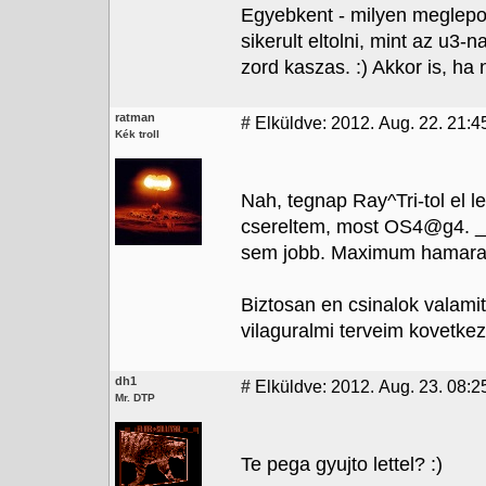
Egyebkent - milyen meglep
sikerult eltolni, mint az u3-na
zord kaszas. :) Akkor is, ha
ratman
#
Elküldve: 2012. Aug. 22. 21:4
Kék troll
Nah, tegnap Ray^Tri-tol el 
csereltem, most OS4@g4.
sem jobb. Maximum hamarabb
Biztosan en csinalok valami
vilaguralmi terveim kovetkez
dh1
#
Elküldve: 2012. Aug. 23. 08:2
Mr. DTP
Te pega gyujto lettel? :)