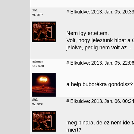
dh1
#
Elküldve: 2013. Jan. 05. 20:3
Mr. DTP
Nem igy ertettem.
Volt, hogy jeleztunk hibat a C
jelolve, pedig nem volt az ...
ratman
#
Elküldve: 2013. Jan. 05. 22:0
Kék troll
a help buborékra gondolsz? 
dh1
#
Elküldve: 2013. Jan. 06. 00:2
Mr. DTP
meg pinara, de ez nem ide tar
miert?