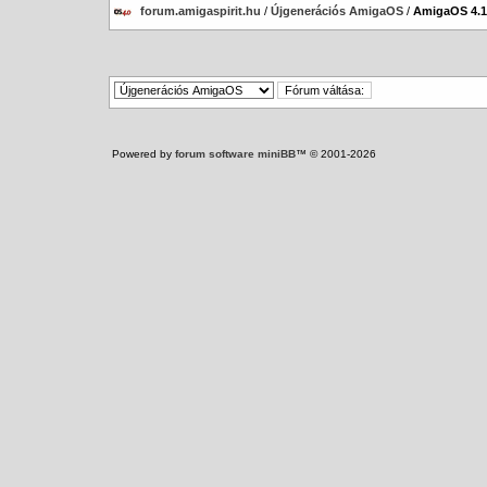
forum.amigaspirit.hu
/
Újgenerációs AmigaOS
/
AmigaOS 4.1
Powered by
forum software miniBB
™ © 2001-2026