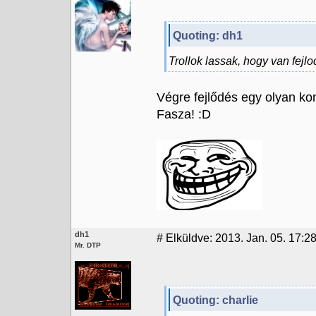
Quoting: dh1
Trollok lassak, hogy van fejlo
Végre fejlődés egy olyan 
Fasza! :D
dh1
#
Elküldve: 2013. Jan. 05. 17:2
Mr. DTP
Quoting: charlie