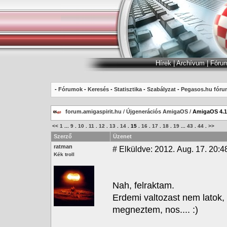
Hírek
|
Archívum
|
Fóru
-
Fórumok
-
Keresés
-
Statisztika
-
Szabályzat
-
Pegasos.hu fóru
forum.amigaspirit.hu
/
Újgenerációs AmigaOS
/
AmigaOS 4.1
<<
1
...
9
.
10
.
11
.
12
.
13
.
14
.
15
.
16
.
17
.
18
.
19
...
43
.
44
.
>>
Szerző
Üzenet
ratman
#
Elküldve: 2012. Aug. 17. 20:4
Kék troll
Nah, felraktam.
Erdemi valtozast nem latok, 
megneztem, nos.... :)