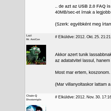
.. de
azt az USB 2.0 FAQ is
40MB/sec-et írnak a legjobb
(Szerk: egyébként meg írtam 
Lazi
#
Elküldve: 2012. Okt. 25. 21:21
Mr. AmiCon
Akkor azert tunik lassabbna
az adatatvitel lassul, hanem 
Most mar ertem, koszonom.
(Mar villanyoltaskor lattam 
Chain-Q
#
Elküldve: 2012. Nov. 30. 17:1
Divatamigás