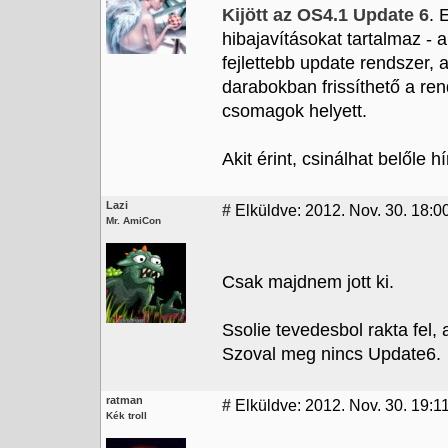
Kijött az OS4.1 Update 6
. 
hibajavításokat tartalmaz -
fejlettebb update rendszer, 
darabokban frissíthető a re
csomagok helyett.
Akit érint, csinálhat belőle hír
Lazi
#
Elküldve: 2012. Nov. 30. 18:0
Mr. AmiCon
Csak majdnem jott ki.
Ssolie tevedesbol rakta fel, 
Szoval meg nincs Update6.
ratman
#
Elküldve: 2012. Nov. 30. 19:1
Kék troll