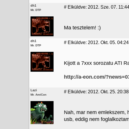
dh1
#
Elküldve: 2012. Sze. 07. 11:4
Mr. DTP
Ma tesztelem! :)
dh1
#
Elküldve: 2012. Okt. 05. 04:24
Mr. DTP
Kijott a 7xxx sorozatu ATI R
http://a-eon.com/?news=0
Lazi
#
Elküldve: 2012. Okt. 25. 20:38
Mr. AmiCon
Nah, mar nem emlekszem, hog
usb, eddig nem foglalkoztam