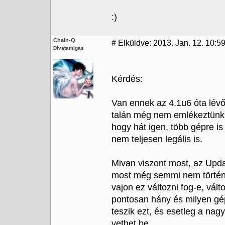
:)
Chain-Q
#
Elküldve: 2013. Jan. 12. 10:5
Divatamigás
Kérdés:
Van ennek az 4.1u6 óta lév
talán még nem emlékeztünk
hogy hát igen, több gépre i
nem teljesen legális is.
Mivan viszont most, az Upd
most még semmi nem történi
vajon ez változni fog-e, vál
pontosan hány és milyen gé
teszik ezt, és esetleg a na
vethet be.