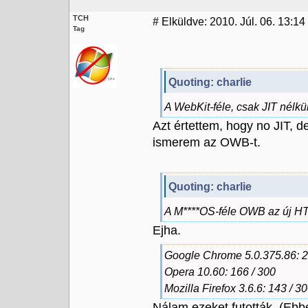
TCH
#
Elküldve: 2010. Júl. 06. 13:14
Tag
Quoting: charlie
A WebKit-féle, csak JIT nélk
Azt értettem, hogy no JIT,
ismerem az OWB-t.
Quoting: charlie
A M****OS-féle OWB az új HTM
Ejha.
Google Chrome 5.0.375.86: 2
Opera 10.60: 166 / 300
Mozilla Firefox 3.6.6: 143 / 3
Nálam ezeket futották. (Eb