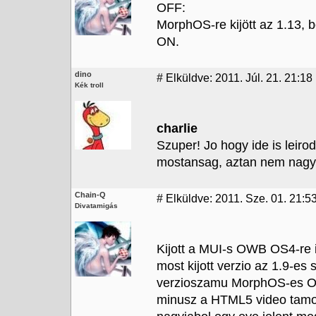
OFF:
MorphOS-re kijött az 1.13,
ON.
dino
#
Elküldve: 2011. Júl. 21. 21:18
Kék troll
charlie
Szuper! Jo hogy ide is leir
mostansag, aztan nem nagyo
Chain-Q
#
Elküldve: 2011. Sze. 01. 21:53
Divatamigás
Kijott a MUI-s OWB OS4-re 
most kijott verzio az 1.9-es
verzioszamu MorphOS-es OWB
minusz a HTML5 video tamog