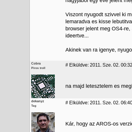
nagyjabol egy eve jelent m
Viszont nyugodt szivvel ki 
lemaradva es kisse lebutitv
browser jelent meg OS4-re, 
ideertve...
Akinek van ra igenye, nyugodt
Cobra
#
Elküldve: 2011. Sze. 02. 00:3
Piros troll
na majd letesztelem es megkr
dekanyz
#
Elküldve: 2011. Sze. 02. 06:4
Tag
Kár, hogy az AROS-os verzi