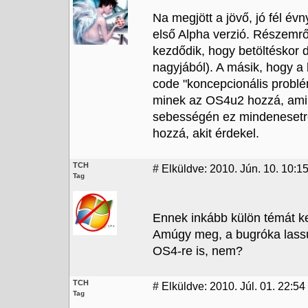
Na megjött a jövő, jó fél évn
első Alpha verzió. Részemrő
kezdődik, hogy betöltéskor 
nagyjából). A másik, hogy a 
code "koncepcionális problé
minek az OS4u2 hozzá, amib
sebességén ez mindenesetr
hozzá, akit érdekel.
TCH
#
Elküldve: 2010. Jún. 10. 10:1
Tag
Ennek inkább külön témát kel
Amúgy meg, a bugróka lass
OS4-re is, nem?
TCH
#
Elküldve: 2010. Júl. 01. 22:54
Tag