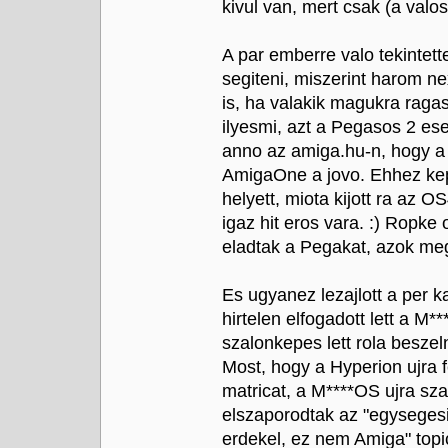
kivul van, mert csak (a val
A par emberre valo tekintet
segiteni, miszerint harom n
is, ha valakik magukra ragas
ilyesmi, azt a Pegasos 2 es
anno az amiga.hu-n, hogy a 
AmigaOne a jovo. Ehhez kep
helyett, miota kijott ra az 
igaz hit eros vara. :) Ropke
eladtak a Pegakat, azok me
Es ugyanez lezajlott a per 
hirtelen elfogadott lett a M*
szalonkepes lett rola beszeln
Most, hogy a Hyperion ujra f
matricat, a M****OS ujra sza
elszaporodtak az "egyseges
erdekel, ez nem Amiga" topic