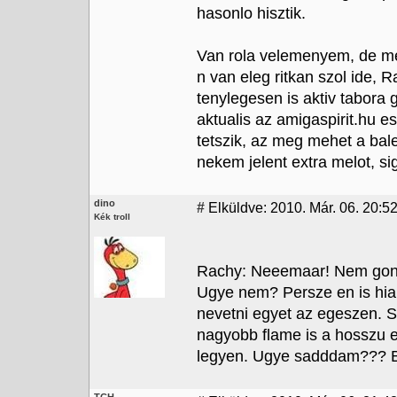
hasonlo hisztik.
Van rola velemenyem, de m
n van eleg ritkan szol ide, 
tenylegesen is aktiv tabora
aktualis az amigaspirit.hu 
tetszik, az meg mehet a bal
nekem jelent extra melot, sig
dino
#
Elküldve: 2010. Már. 06. 20:5
Kék troll
Rachy: Neeemaar! Nem gondo
Ugye nem? Persze en is hia
nevetni egyet az egeszen. 
nagyobb flame is a hosszu 
legyen. Ugye sadddam??? Bs