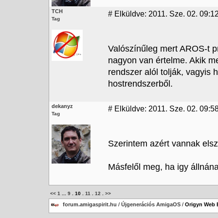
TCH
#
Elküldve: 2011. Sze. 02. 09:1
Tag
Valószínűleg mert AROS-t p
nagyon van értelme. Akik m
rendszer alól tolják, vagyis
hostrendszerből.
dekanyz
#
Elküldve: 2011. Sze. 02. 09:5
Tag
Szerintem azért vannak elsz
Másfelől meg, ha igy állnán
<<
1
...
9
.
10
.
11
.
12
.
>>
forum.amigaspirit.hu
/
Újgenerációs AmigaOS
/
Origyn Web 