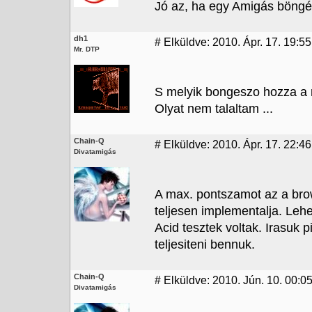
Jó az, ha egy Amigás böngés
dh1
#
Elküldve: 2010. Ápr. 17. 19:55
Mr. DTP
S melyik bongeszo hozza a
Olyat nem talaltam ...
Chain-Q
#
Elküldve: 2010. Ápr. 17. 22:46
Divatamigás
A max. pontszamot az a bro
teljesen implementalja. Lehe
Acid tesztek voltak. Irasuk 
teljesiteni bennuk.
Chain-Q
#
Elküldve: 2010. Jún. 10. 00:05
Divatamigás