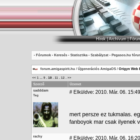
Hírek
|
Archívum
|
Fóru
-
Fórumok
-
Keresés
-
Statisztika
-
Szabályzat
-
Pegasos.hu fóru
forum.amigaspirit.hu
/
Újgenerációs AmigaOS
/
Origyn Web 
<<
1
...
9
.
10
.
11
.
12
.
>>
Szerző
Üzenet
sadddam
#
Elküldve: 2010. Már. 06. 15:4
Tag
mert persze ez tukmalas. e
fanboyok mar csak ilyenek 
rachy
#
Elküldve: 2010. Már. 06. 16:2