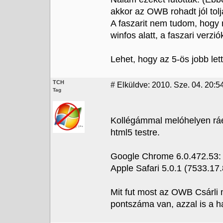
akkor az OWB rohadt jól tolj
A faszarit nem tudom, hogy 
winfos alatt, a faszari verz
Lehet, hogy az 5-ös jobb lett
TCH
#
Elküldve: 2010. Sze. 04. 20:5
Tag
Kollégámmal melóhelyen ráen
html5 testre.
Google Chrome 6.0.472.53:
Apple Safari 5.0.1 (7533.17.
Mit fut most az OWB Csárli
pontszáma van, azzal is a ha