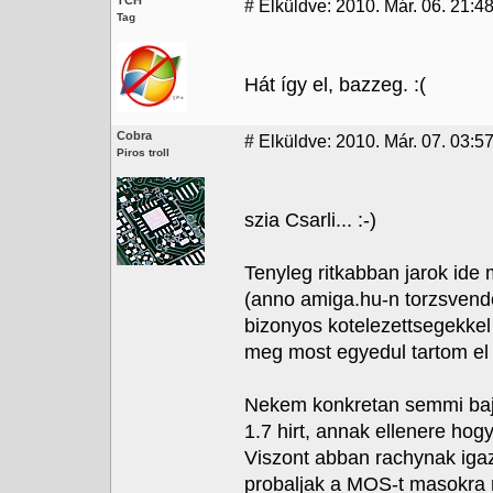
TCH
#
Elküldve: 2010. Már. 06. 21:4
Tag
Hát így el, bazzeg. :(
Cobra
#
Elküldve: 2010. Már. 07. 03:5
Piros troll
szia Csarli... :-)
Tenyleg ritkabban jarok ide
(anno amiga.hu-n torzsvend
bizonyos kotelezettsegekkel
meg most egyedul tartom el 
Nekem konkretan semmi ba
1.7 hirt, annak ellenere h
Viszont abban rachynak igaz
probaljak a MOS-t masokra 