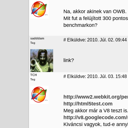
Na, akkor akinek van OWB.
Mit fut a felújított 300 pon
benchmarkon?
sadddam
#
Elküldve: 2010. Júl. 02. 09:44
Tag
link?
TCH
#
Elküldve: 2010. Júl. 03. 15:48
Tag
http://www2.webkit.org/per
http://html5test.com
Meg akkor már a V8 teszt is
http://v8.googlecode.com
Kiváncsi vagyok, tud-e anny