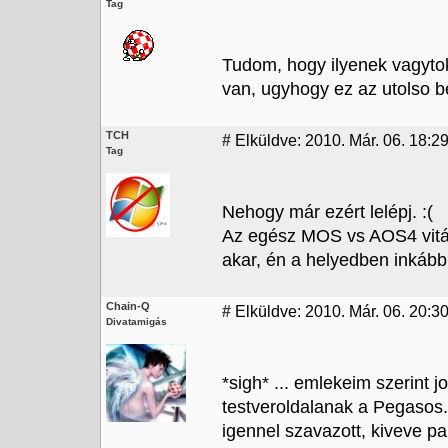
Tag
Tudom, hogy ilyenek vagyto
van, ugyhogy ez az utolso b
TCH
#
Elküldve: 2010. Már. 06. 18:2
Tag
Nehogy már ezért lelépj. :(
Az egész MOS vs AOS4 vitán
akar, én a helyedben inkább 
Chain-Q
#
Elküldve: 2010. Már. 06. 20:3
Divatamigás
*sigh* ... emlekeim szerint j
testveroldalanak a Pegasos
igennel szavazott, kiveve p