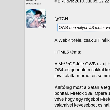
#
Elküldve: 2010. Júl. 05. 22:22 
Divatamigás
@TCH:
OWB-ben milyen JS motor v
A WebKit-féle, csak JIT né
HTML5 téma:
A M****OS-féle OWB az új H
OS4-es gondolom sokkal kev
jóval alatta maradt és semmi
Állítólag
most a Safari a le
ponttal, Firefox 139, Opera 
véve hogy egy régebbi Firef
valamivel kevesebbet csinál