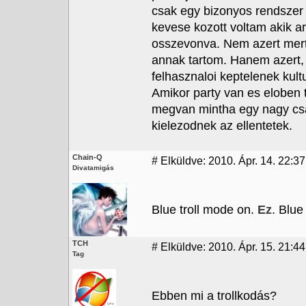
csak egy bizonyos rendszer e
kevese kozott voltam akik a
osszevonva. Nem azert mert
annak tartom. Hanem azert,
felhasznaloi keptelenek kult
Amikor party van es eloben 
megvan mintha egy nagy csal
kielezodnek az ellentetek.
Chain-Q
#
Elküldve: 2010. Ápr. 14. 22:37
Divatamigás
Blue troll mode on.
Ez
. Blue
TCH
#
Elküldve: 2010. Ápr. 15. 21:44
Tag
Ebben mi a trollkodás?