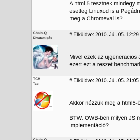
A html 5 tesztnek mindegy 
esetleg Linuxod is a Pegádr
meg a Chromeval is?
Chain-Q
#
Elküldve: 2010. Júl. 05. 12:29
Divatamigás
Mivel ezek az ujgeneracios
ezert ezt a reszet benchmark
TCH
#
Elküldve: 2010. Júl. 05. 21:05
Tag
Akkor nézzük meg a html5-ö
BTW, OWB-ben milyen JS mo
implementáció?
Chain-Q